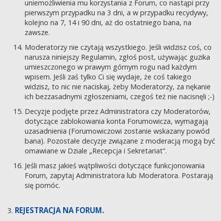
uniemożliwienia mu korzystania z Forum, co nastąpi przy
pierwszym przypadku na 3 dni, a w przypadku recydywy,
kolejno na 7, 14 i 90 dni, aż do ostatniego bana, na
zawsze.
Moderatorzy nie czytają wszystkiego. Jeśli widzisz coś, co
narusza niniejszy Regulamin, zgłoś post, używając guzika
umieszczonego w prawym górnym rogu nad każdym
wpisem. Jeśli zaś tylko Ci się wydaje, że coś takiego
widzisz, to nic nie naciskaj, żeby Moderatorzy, za nękanie
ich bezzasadnymi zgłoszeniami, czegoś też nie nacisnęli ;-)
Decyzje podjęte przez Administratora czy Moderatorów,
dotyczące zablokowania konta Forumowicza, wymagają
uzasadnienia (Forumowiczowi zostanie wskazany powód
bana). Pozostałe decyzje związane z moderacją mogą być
omawiane w Dziale „Recepcja i Sekretariat”.
Jeśli masz jakieś wątpliwości dotyczące funkcjonowania
Forum, zapytaj Administratora lub Moderatora. Postarają
się pomóc.
REJESTRACJA NA FORUM.