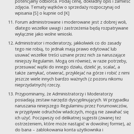
potencjalny odbiorca. Podaj cenę, dokładny opis i zamieść
zdjęcia. Tematy wątków o sprzedaży rozpoczynaj od
wpisania [S] o kupnie od [K]
Forum administrowane i moderowane jest z dobrej woli,
dlatego wszelkie uwagi i zastrzeżenia będą rozpatrywane
wyłącznie jako wolne wnioski.
Administrator i moderatorzy, jakkolwiek co do zasady
tego nie robią, to jednak mają prawo edytować lub
usuwać wszelkie treści uznane przez nich za naruszające
niniejszy Regulamin. Mogą oni również, w razie potrzeby,
przesuwać wątki do innego działu, dzielić je, scalać, a
także zamykać, otwierać, przyklejać na górze i robić z nimi
jeszcze wiele innych bardzo ważnych (z pozoru nikomu
nieprzydatnych) rzeczy.
Przypominamy, że Administratorzy i Moderatorzy
posiadają zestaw narzędzi dyscyplinujących. W przypadku
naruszania niniejszego Regulaminu przez Forumowiczów,
w przypływie odruchów władczych, mogą nie zawahać się
ich użyć. Począwszy od delikatnej sugestii (zwanej też
ostrzeżeniem, które może nastąpić w dowolnej formie), aż
do bana – zablokowania konta użytkownika i