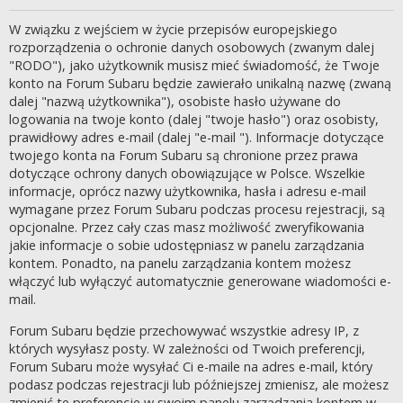
W związku z wejściem w życie przepisów europejskiego
rozporządzenia o ochronie danych osobowych (zwanym dalej
"RODO"), jako użytkownik musisz mieć świadomość, że Twoje
konto na Forum Subaru będzie zawierało unikalną nazwę (zwaną
dalej "nazwą użytkownika"), osobiste hasło używane do
logowania na twoje konto (dalej "twoje hasło") oraz osobisty,
prawidłowy adres e-mail (dalej "e-mail "). Informacje dotyczące
twojego konta na Forum Subaru są chronione przez prawa
dotyczące ochrony danych obowiązujące w Polsce. Wszelkie
informacje, oprócz nazwy użytkownika, hasła i adresu e-mail
wymagane przez Forum Subaru podczas procesu rejestracji, są
opcjonalne. Przez cały czas masz możliwość zweryfikowania
jakie informacje o sobie udostępniasz w panelu zarządzania
kontem. Ponadto, na panelu zarządzania kontem możesz
włączyć lub wyłączyć automatycznie generowane wiadomości e-
mail.
Forum Subaru będzie przechowywać wszystkie adresy IP, z
których wysyłasz posty. W zależności od Twoich preferencji,
Forum Subaru może wysyłać Ci e-maile na adres e-mail, który
podasz podczas rejestracji lub późniejszej zmienisz, ale możesz
zmienić te preferencje w swoim panelu zarządzania kontem w