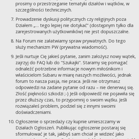
prosimy o przestrzeganie tematyki działów i wątków, w
szczególności technicznych.
Prowadzenie dyskusji politycznych czy religijnych poza
Działem „… tego lepiej nie dotykać” (dostępnym tylko dla
zarejestrowanych użytkowników) nie jest dopuszczalne.
Na Forum nie załatwiamy spraw prywatnych. Do tego
służy mechanizm PW (prywatna wiadomość).
Jeśli nurtuje Cię jakieś pytanie, zanim założysz nowy wątek,
zajrzyj do FAQ lub do "Szukajki". Staramy się pomagać
odnaleźć potrzebne informacje nowym miłośnikom i
właścicielom Subaru w miarę naszych możliwości, jednak
forum to nasza pasja, nie praca. Jeśli nie otrzymasz
odpowiedzi na zadane pytanie od razu – nie denerwuj się.
Złość piękności szkodzi ;-) Jeśli odpowiedź nie pojawiła się
przez dłuższy czas, to przypomnij o swoim wątku. Jeśli
rozwiązałeś problem, podziel się z innymi swoimi
doświadczeniami.
Ogłoszenie o sprzedaży czy kupnie umieszczamy w
Działach Ogłoszeń. Publikując ogłoszenie postaraj się
sformułować je tak, jakbyś sam chciał je widzieć jako