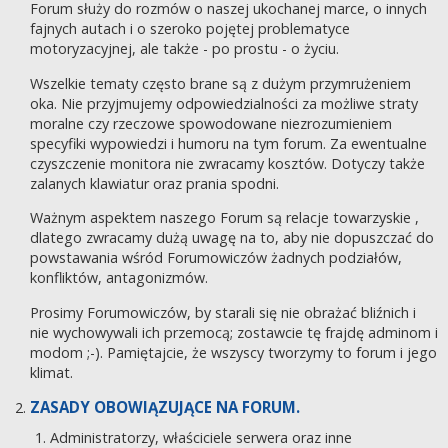
Forum służy do rozmów o naszej ukochanej marce, o innych
fajnych autach i o szeroko pojętej problematyce
motoryzacyjnej, ale także - po prostu - o życiu.
Wszelkie tematy często brane są z dużym przymrużeniem
oka. Nie przyjmujemy odpowiedzialności za możliwe straty
moralne czy rzeczowe spowodowane niezrozumieniem
specyfiki wypowiedzi i humoru na tym forum. Za ewentualne
czyszczenie monitora nie zwracamy kosztów. Dotyczy także
zalanych klawiatur oraz prania spodni.
Ważnym aspektem naszego Forum są relacje towarzyskie ,
dlatego zwracamy dużą uwagę na to, aby nie dopuszczać do
powstawania wśród Forumowiczów żadnych podziałów,
konfliktów, antagonizmów.
Prosimy Forumowiczów, by starali się nie obrażać bliźnich i
nie wychowywali ich przemocą; zostawcie tę frajdę adminom i
modom ;-). Pamiętajcie, że wszyscy tworzymy to forum i jego
klimat.
ZASADY OBOWIĄZUJĄCE NA FORUM.
Administratorzy, właściciele serwera oraz inne