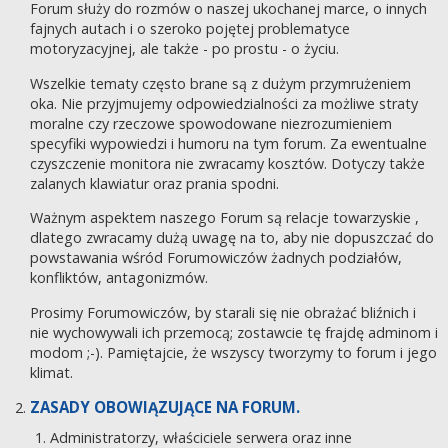
Forum służy do rozmów o naszej ukochanej marce, o innych
fajnych autach i o szeroko pojętej problematyce
motoryzacyjnej, ale także - po prostu - o życiu.
Wszelkie tematy często brane są z dużym przymrużeniem
oka. Nie przyjmujemy odpowiedzialności za możliwe straty
moralne czy rzeczowe spowodowane niezrozumieniem
specyfiki wypowiedzi i humoru na tym forum. Za ewentualne
czyszczenie monitora nie zwracamy kosztów. Dotyczy także
zalanych klawiatur oraz prania spodni.
Ważnym aspektem naszego Forum są relacje towarzyskie ,
dlatego zwracamy dużą uwagę na to, aby nie dopuszczać do
powstawania wśród Forumowiczów żadnych podziałów,
konfliktów, antagonizmów.
Prosimy Forumowiczów, by starali się nie obrażać bliźnich i
nie wychowywali ich przemocą; zostawcie tę frajdę adminom i
modom ;-). Pamiętajcie, że wszyscy tworzymy to forum i jego
klimat.
ZASADY OBOWIĄZUJĄCE NA FORUM.
Administratorzy, właściciele serwera oraz inne