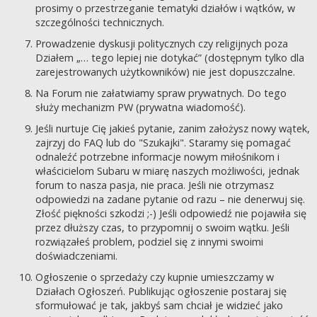
prosimy o przestrzeganie tematyki działów i wątków, w
szczególności technicznych.
Prowadzenie dyskusji politycznych czy religijnych poza
Działem „… tego lepiej nie dotykać” (dostępnym tylko dla
zarejestrowanych użytkowników) nie jest dopuszczalne.
Na Forum nie załatwiamy spraw prywatnych. Do tego
służy mechanizm PW (prywatna wiadomość).
Jeśli nurtuje Cię jakieś pytanie, zanim założysz nowy wątek,
zajrzyj do FAQ lub do "Szukajki". Staramy się pomagać
odnaleźć potrzebne informacje nowym miłośnikom i
właścicielom Subaru w miarę naszych możliwości, jednak
forum to nasza pasja, nie praca. Jeśli nie otrzymasz
odpowiedzi na zadane pytanie od razu – nie denerwuj się.
Złość piękności szkodzi ;-) Jeśli odpowiedź nie pojawiła się
przez dłuższy czas, to przypomnij o swoim wątku. Jeśli
rozwiązałeś problem, podziel się z innymi swoimi
doświadczeniami.
Ogłoszenie o sprzedaży czy kupnie umieszczamy w
Działach Ogłoszeń. Publikując ogłoszenie postaraj się
sformułować je tak, jakbyś sam chciał je widzieć jako