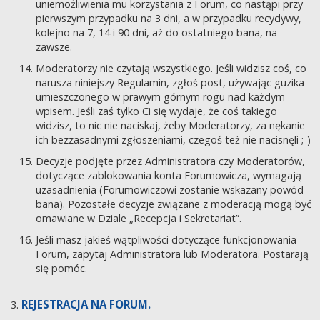
uniemożliwienia mu korzystania z Forum, co nastąpi przy
pierwszym przypadku na 3 dni, a w przypadku recydywy,
kolejno na 7, 14 i 90 dni, aż do ostatniego bana, na
zawsze.
Moderatorzy nie czytają wszystkiego. Jeśli widzisz coś, co
narusza niniejszy Regulamin, zgłoś post, używając guzika
umieszczonego w prawym górnym rogu nad każdym
wpisem. Jeśli zaś tylko Ci się wydaje, że coś takiego
widzisz, to nic nie naciskaj, żeby Moderatorzy, za nękanie
ich bezzasadnymi zgłoszeniami, czegoś też nie nacisnęli ;-)
Decyzje podjęte przez Administratora czy Moderatorów,
dotyczące zablokowania konta Forumowicza, wymagają
uzasadnienia (Forumowiczowi zostanie wskazany powód
bana). Pozostałe decyzje związane z moderacją mogą być
omawiane w Dziale „Recepcja i Sekretariat”.
Jeśli masz jakieś wątpliwości dotyczące funkcjonowania
Forum, zapytaj Administratora lub Moderatora. Postarają
się pomóc.
REJESTRACJA NA FORUM.