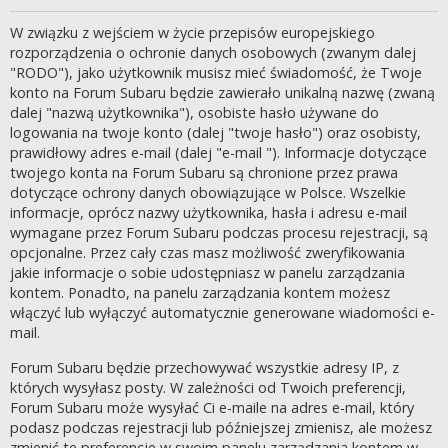
W związku z wejściem w życie przepisów europejskiego
rozporządzenia o ochronie danych osobowych (zwanym dalej
"RODO"), jako użytkownik musisz mieć świadomość, że Twoje
konto na Forum Subaru będzie zawierało unikalną nazwę (zwaną
dalej "nazwą użytkownika"), osobiste hasło używane do
logowania na twoje konto (dalej "twoje hasło") oraz osobisty,
prawidłowy adres e-mail (dalej "e-mail "). Informacje dotyczące
twojego konta na Forum Subaru są chronione przez prawa
dotyczące ochrony danych obowiązujące w Polsce. Wszelkie
informacje, oprócz nazwy użytkownika, hasła i adresu e-mail
wymagane przez Forum Subaru podczas procesu rejestracji, są
opcjonalne. Przez cały czas masz możliwość zweryfikowania
jakie informacje o sobie udostępniasz w panelu zarządzania
kontem. Ponadto, na panelu zarządzania kontem możesz
włączyć lub wyłączyć automatycznie generowane wiadomości e-
mail.
Forum Subaru będzie przechowywać wszystkie adresy IP, z
których wysyłasz posty. W zależności od Twoich preferencji,
Forum Subaru może wysyłać Ci e-maile na adres e-mail, który
podasz podczas rejestracji lub późniejszej zmienisz, ale możesz
zmienić te preferencje w swoim panelu zarządzania kontem w