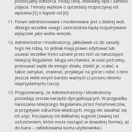
potencjalny odbiorca. Podaj cenę, dokładny opis i zamieść
zdjęcia. Tematy wątków o sprzedaży rozpoczynaj od
wpisania [S] o kupnie od [K]
Forum administrowane i moderowane jest z dobrej woli,
dlatego wszelkie uwagi i zastrzeżenia będą rozpatrywane
wyłącznie jako wolne wnioski.
Administrator i moderatorzy, jakkolwiek co do zasady
tego nie robią, to jednak mają prawo edytować lub
usuwać wszelkie treści uznane przez nich za naruszające
niniejszy Regulamin. Mogą oni również, w razie potrzeby,
przesuwać wątki do innego działu, dzielić je, scalać, a
także zamykać, otwierać, przyklejać na górze i robić z nimi
jeszcze wiele innych bardzo ważnych (z pozoru nikomu
nieprzydatnych) rzeczy.
Przypominamy, że Administratorzy i Moderatorzy
posiadają zestaw narzędzi dyscyplinujących. W przypadku
naruszania niniejszego Regulaminu przez Forumowiczów,
w przypływie odruchów władczych, mogą nie zawahać się
ich użyć. Począwszy od delikatnej sugestii (zwanej też
ostrzeżeniem, które może nastąpić w dowolnej formie), aż
do bana – zablokowania konta użytkownika i