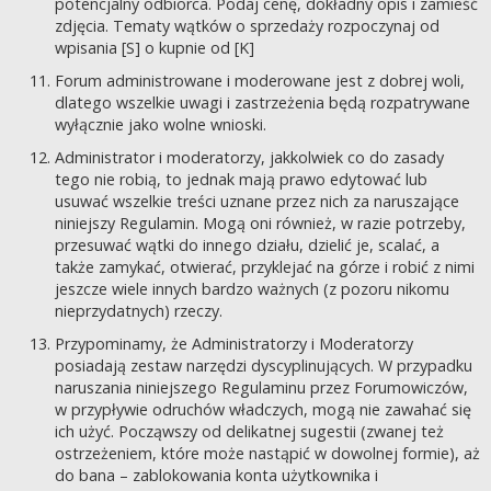
potencjalny odbiorca. Podaj cenę, dokładny opis i zamieść
zdjęcia. Tematy wątków o sprzedaży rozpoczynaj od
wpisania [S] o kupnie od [K]
Forum administrowane i moderowane jest z dobrej woli,
dlatego wszelkie uwagi i zastrzeżenia będą rozpatrywane
wyłącznie jako wolne wnioski.
Administrator i moderatorzy, jakkolwiek co do zasady
tego nie robią, to jednak mają prawo edytować lub
usuwać wszelkie treści uznane przez nich za naruszające
niniejszy Regulamin. Mogą oni również, w razie potrzeby,
przesuwać wątki do innego działu, dzielić je, scalać, a
także zamykać, otwierać, przyklejać na górze i robić z nimi
jeszcze wiele innych bardzo ważnych (z pozoru nikomu
nieprzydatnych) rzeczy.
Przypominamy, że Administratorzy i Moderatorzy
posiadają zestaw narzędzi dyscyplinujących. W przypadku
naruszania niniejszego Regulaminu przez Forumowiczów,
w przypływie odruchów władczych, mogą nie zawahać się
ich użyć. Począwszy od delikatnej sugestii (zwanej też
ostrzeżeniem, które może nastąpić w dowolnej formie), aż
do bana – zablokowania konta użytkownika i