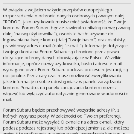
W związku z wejściem w życie przepisów europejskiego
rozporządzenia o ochronie danych osobowych (zwanym dalej
"RODO"), jako użytkownik musisz mieć świadomość, że Twoje
konto na Forum Subaru będzie zawierało unikalną nazwę (zwaną
dalej "nazwą użytkownika"), osobiste hasło używane do
logowania na twoje konto (dalej "twoje hasło") oraz osobisty,
prawidłowy adres e-mail (dalej "e-mail "). Informacje dotyczące
twojego konta na Forum Subaru są chronione przez prawa
dotyczące ochrony danych obowiązujące w Polsce. Wszelkie
informacje, oprócz nazwy użytkownika, hasła i adresu e-mail
wymagane przez Forum Subaru podczas procesu rejestracji, są
opcjonalne. Przez cały czas masz możliwość zweryfikowania
jakie informacje o sobie udostępniasz w panelu zarządzania
kontem. Ponadto, na panelu zarządzania kontem możesz
włączyć lub wyłączyć automatycznie generowane wiadomości e-
mail.
Forum Subaru będzie przechowywać wszystkie adresy IP, z
których wysyłasz posty. W zależności od Twoich preferencji,
Forum Subaru może wysyłać Ci e-maile na adres e-mail, który
podasz podczas rejestracji lub późniejszej zmienisz, ale możesz
zmienić te preferencje w swoim panelu zarządzania kontem w