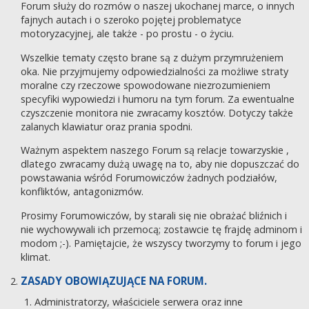
Forum służy do rozmów o naszej ukochanej marce, o innych
fajnych autach i o szeroko pojętej problematyce
motoryzacyjnej, ale także - po prostu - o życiu.
Wszelkie tematy często brane są z dużym przymrużeniem
oka. Nie przyjmujemy odpowiedzialności za możliwe straty
moralne czy rzeczowe spowodowane niezrozumieniem
specyfiki wypowiedzi i humoru na tym forum. Za ewentualne
czyszczenie monitora nie zwracamy kosztów. Dotyczy także
zalanych klawiatur oraz prania spodni.
Ważnym aspektem naszego Forum są relacje towarzyskie ,
dlatego zwracamy dużą uwagę na to, aby nie dopuszczać do
powstawania wśród Forumowiczów żadnych podziałów,
konfliktów, antagonizmów.
Prosimy Forumowiczów, by starali się nie obrażać bliźnich i
nie wychowywali ich przemocą; zostawcie tę frajdę adminom i
modom ;-). Pamiętajcie, że wszyscy tworzymy to forum i jego
klimat.
ZASADY OBOWIĄZUJĄCE NA FORUM.
Administratorzy, właściciele serwera oraz inne