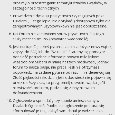
prosimy o przestrzeganie tematyki działów i wątków, w
szczególności technicznych.
Prowadzenie dyskusji politycznych czy religijnych poza
Działem „… tego lepiej nie dotykać” (dostępnym tylko dla
zarejestrowanych użytkowników) nie jest dopuszczalne.
Na Forum nie załatwiamy spraw prywatnych. Do tego
służy mechanizm PW (prywatna wiadomość).
Jeśli nurtuje Cię jakieś pytanie, zanim założysz nowy wątek,
zajrzyj do FAQ lub do "Szukajki". Staramy się pomagać
odnaleźć potrzebne informacje nowym miłośnikom i
właścicielom Subaru w miarę naszych możliwości, jednak
forum to nasza pasja, nie praca. Jeśli nie otrzymasz
odpowiedzi na zadane pytanie od razu – nie denerwuj się.
Złość piękności szkodzi ;-) Jeśli odpowiedź nie pojawiła się
przez dłuższy czas, to przypomnij o swoim wątku. Jeśli
rozwiązałeś problem, podziel się z innymi swoimi
doświadczeniami.
Ogłoszenie o sprzedaży czy kupnie umieszczamy w
Działach Ogłoszeń. Publikując ogłoszenie postaraj się
sformułować je tak, jakbyś sam chciał je widzieć jako