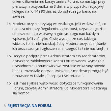
uniemożliwienia mu korzystania z Forum, co nastąpi przy
pierwszym przypadku na 3 dni, a w przypadku recydywy,
kolejno na 7, 14 i 90 dni, aż do ostatniego bana, na
zawsze.
Moderatorzy nie czytają wszystkiego. Jeśli widzisz coś, co
narusza niniejszy Regulamin, zgłoś post, używając guzika
umieszczonego w prawym górnym rogu nad każdym
wpisem. Jeśli zaś tylko Ci się wydaje, że coś takiego
widzisz, to nic nie naciskaj, żeby Moderatorzy, za nękanie
ich bezzasadnymi zgłoszeniami, czegoś też nie nacisnęli ;-)
Decyzje podjęte przez Administratora czy Moderatorów,
dotyczące zablokowania konta Forumowicza, wymagają
uzasadnienia (Forumowiczowi zostanie wskazany powód
bana). Pozostałe decyzje związane z moderacją mogą być
omawiane w Dziale „Recepcja i Sekretariat”.
Jeśli masz jakieś wątpliwości dotyczące funkcjonowania
Forum, zapytaj Administratora lub Moderatora. Postarają
się pomóc.
REJESTRACJA NA FORUM.