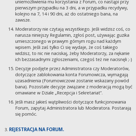
uniemożliwienia mu korzystania z Forum, co nastąpi przy
pierwszym przypadku na 3 dni, a w przypadku recydywy,
kolejno na 7, 14 i 90 dni, aż do ostatniego bana, na
zawsze.
Moderatorzy nie czytają wszystkiego. Jeśli widzisz coś, co
narusza niniejszy Regulamin, zgłoś post, używając guzika
umieszczonego w prawym górnym rogu nad każdym
wpisem. Jeśli zaś tylko Ci się wydaje, że coś takiego
widzisz, to nic nie naciskaj, żeby Moderatorzy, za nękanie
ich bezzasadnymi zgłoszeniami, czegoś też nie nacisnęli ;-)
Decyzje podjęte przez Administratora czy Moderatorów,
dotyczące zablokowania konta Forumowicza, wymagają
uzasadnienia (Forumowiczowi zostanie wskazany powód
bana). Pozostałe decyzje związane z moderacją mogą być
omawiane w Dziale „Recepcja i Sekretariat”.
Jeśli masz jakieś wątpliwości dotyczące funkcjonowania
Forum, zapytaj Administratora lub Moderatora. Postarają
się pomóc.
REJESTRACJA NA FORUM.