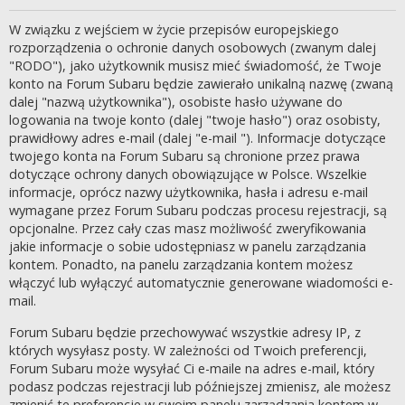
W związku z wejściem w życie przepisów europejskiego
rozporządzenia o ochronie danych osobowych (zwanym dalej
"RODO"), jako użytkownik musisz mieć świadomość, że Twoje
konto na Forum Subaru będzie zawierało unikalną nazwę (zwaną
dalej "nazwą użytkownika"), osobiste hasło używane do
logowania na twoje konto (dalej "twoje hasło") oraz osobisty,
prawidłowy adres e-mail (dalej "e-mail "). Informacje dotyczące
twojego konta na Forum Subaru są chronione przez prawa
dotyczące ochrony danych obowiązujące w Polsce. Wszelkie
informacje, oprócz nazwy użytkownika, hasła i adresu e-mail
wymagane przez Forum Subaru podczas procesu rejestracji, są
opcjonalne. Przez cały czas masz możliwość zweryfikowania
jakie informacje o sobie udostępniasz w panelu zarządzania
kontem. Ponadto, na panelu zarządzania kontem możesz
włączyć lub wyłączyć automatycznie generowane wiadomości e-
mail.
Forum Subaru będzie przechowywać wszystkie adresy IP, z
których wysyłasz posty. W zależności od Twoich preferencji,
Forum Subaru może wysyłać Ci e-maile na adres e-mail, który
podasz podczas rejestracji lub późniejszej zmienisz, ale możesz
zmienić te preferencje w swoim panelu zarządzania kontem w