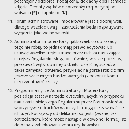
potencjalny odbiorca. Podaj cenę, dokładny opis i zamieść
zdjęcia. Tematy wątków o sprzedaży rozpoczynaj od
wpisania [S] o kupnie od [K]
Forum administrowane i moderowane jest z dobrej woli,
dlatego wszelkie uwagi i zastrzeżenia będą rozpatrywane
wyłącznie jako wolne wnioski.
Administrator i moderatorzy, jakkolwiek co do zasady
tego nie robią, to jednak mają prawo edytować lub
usuwać wszelkie treści uznane przez nich za naruszające
niniejszy Regulamin. Mogą oni również, w razie potrzeby,
przesuwać wątki do innego działu, dzielić je, scalać, a
także zamykać, otwierać, przyklejać na górze i robić z nimi
jeszcze wiele innych bardzo ważnych (z pozoru nikomu
nieprzydatnych) rzeczy.
Przypominamy, że Administratorzy i Moderatorzy
posiadają zestaw narzędzi dyscyplinujących. W przypadku
naruszania niniejszego Regulaminu przez Forumowiczów,
w przypływie odruchów władczych, mogą nie zawahać się
ich użyć. Począwszy od delikatnej sugestii (zwanej też
ostrzeżeniem, które może nastąpić w dowolnej formie), aż
do bana – zablokowania konta użytkownika i