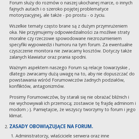
Forum służy do rozmów o naszej ukochanej marce, o innych
fajnych autach i o szeroko pojętej problematyce
motoryzacyjnej, ale także - po prostu - o życiu.
Wszelkie tematy często brane są z dużym przymrużeniem
oka. Nie przyjmujemy odpowiedzialności za możliwe straty
moralne czy rzeczowe spowodowane niezrozumieniem
specyfiki wypowiedzi i humoru na tym forum. Za ewentualne
czyszczenie monitora nie zwracamy kosztów. Dotyczy także
zalanych klawiatur oraz prania spodni.
Ważnym aspektem naszego Forum są relacje towarzyskie ,
dlatego zwracamy dużą uwagę na to, aby nie dopuszczać do
powstawania wśród Forumowiczów żadnych podziałów,
konfliktów, antagonizmów.
Prosimy Forumowiczów, by starali się nie obrażać bliźnich i
nie wychowywali ich przemocą; zostawcie tę frajdę adminom i
modom ;-). Pamiętajcie, że wszyscy tworzymy to forum i jego
klimat.
ZASADY OBOWIĄZUJĄCE NA FORUM.
Administratorzy, właściciele serwera oraz inne