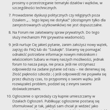
prosimy o przestrzeganie tematyki działów i wątków, w
szczególności technicznych.
Prowadzenie dyskusji politycznych czy religijnych poza
Działem „… tego lepiej nie dotykać” (dostępnym tylko dla
zarejestrowanych użytkowników) nie jest dopuszczalne.
Na Forum nie załatwiamy spraw prywatnych. Do tego
służy mechanizm PW (prywatna wiadomość).
Jeśli nurtuje Cię jakieś pytanie, zanim założysz nowy wątek,
zajrzyj do FAQ lub do "Szukajki". Staramy się pomagać
odnaleźć potrzebne informacje nowym miłośnikom i
właścicielom Subaru w miarę naszych możliwości, jednak
forum to nasza pasja, nie praca. Jeśli nie otrzymasz
odpowiedzi na zadane pytanie od razu – nie denerwuj się.
Złość piękności szkodzi ;-) Jeśli odpowiedź nie pojawiła się
przez dłuższy czas, to przypomnij o swoim wątku. Jeśli
rozwiązałeś problem, podziel się z innymi swoimi
doświadczeniami.
Ogłoszenie o sprzedaży czy kupnie umieszczamy w
Działach Ogłoszeń. Publikując ogłoszenie postaraj się
sformułować je tak, jakbyś sam chciał je widzieć jako