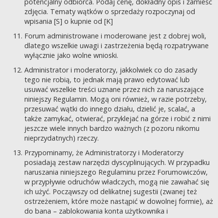
potencjalny odbiorca. Podaj cenę, dokładny opis i zamieść
zdjęcia. Tematy wątków o sprzedaży rozpoczynaj od
wpisania [S] o kupnie od [K]
Forum administrowane i moderowane jest z dobrej woli,
dlatego wszelkie uwagi i zastrzeżenia będą rozpatrywane
wyłącznie jako wolne wnioski.
Administrator i moderatorzy, jakkolwiek co do zasady
tego nie robią, to jednak mają prawo edytować lub
usuwać wszelkie treści uznane przez nich za naruszające
niniejszy Regulamin. Mogą oni również, w razie potrzeby,
przesuwać wątki do innego działu, dzielić je, scalać, a
także zamykać, otwierać, przyklejać na górze i robić z nimi
jeszcze wiele innych bardzo ważnych (z pozoru nikomu
nieprzydatnych) rzeczy.
Przypominamy, że Administratorzy i Moderatorzy
posiadają zestaw narzędzi dyscyplinujących. W przypadku
naruszania niniejszego Regulaminu przez Forumowiczów,
w przypływie odruchów władczych, mogą nie zawahać się
ich użyć. Począwszy od delikatnej sugestii (zwanej też
ostrzeżeniem, które może nastąpić w dowolnej formie), aż
do bana – zablokowania konta użytkownika i