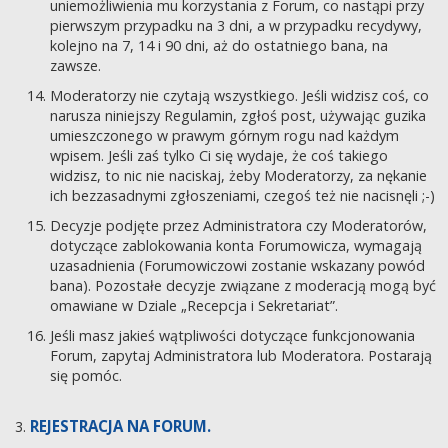
uniemożliwienia mu korzystania z Forum, co nastąpi przy
pierwszym przypadku na 3 dni, a w przypadku recydywy,
kolejno na 7, 14 i 90 dni, aż do ostatniego bana, na
zawsze.
Moderatorzy nie czytają wszystkiego. Jeśli widzisz coś, co
narusza niniejszy Regulamin, zgłoś post, używając guzika
umieszczonego w prawym górnym rogu nad każdym
wpisem. Jeśli zaś tylko Ci się wydaje, że coś takiego
widzisz, to nic nie naciskaj, żeby Moderatorzy, za nękanie
ich bezzasadnymi zgłoszeniami, czegoś też nie nacisnęli ;-)
Decyzje podjęte przez Administratora czy Moderatorów,
dotyczące zablokowania konta Forumowicza, wymagają
uzasadnienia (Forumowiczowi zostanie wskazany powód
bana). Pozostałe decyzje związane z moderacją mogą być
omawiane w Dziale „Recepcja i Sekretariat”.
Jeśli masz jakieś wątpliwości dotyczące funkcjonowania
Forum, zapytaj Administratora lub Moderatora. Postarają
się pomóc.
REJESTRACJA NA FORUM.