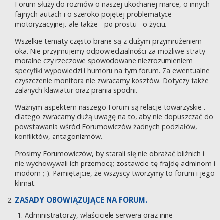
Forum służy do rozmów o naszej ukochanej marce, o innych
fajnych autach i o szeroko pojętej problematyce
motoryzacyjnej, ale także - po prostu - o życiu.
Wszelkie tematy często brane są z dużym przymrużeniem
oka. Nie przyjmujemy odpowiedzialności za możliwe straty
moralne czy rzeczowe spowodowane niezrozumieniem
specyfiki wypowiedzi i humoru na tym forum. Za ewentualne
czyszczenie monitora nie zwracamy kosztów. Dotyczy także
zalanych klawiatur oraz prania spodni.
Ważnym aspektem naszego Forum są relacje towarzyskie ,
dlatego zwracamy dużą uwagę na to, aby nie dopuszczać do
powstawania wśród Forumowiczów żadnych podziałów,
konfliktów, antagonizmów.
Prosimy Forumowiczów, by starali się nie obrażać bliźnich i
nie wychowywali ich przemocą; zostawcie tę frajdę adminom i
modom ;-). Pamiętajcie, że wszyscy tworzymy to forum i jego
klimat.
ZASADY OBOWIĄZUJĄCE NA FORUM.
Administratorzy, właściciele serwera oraz inne