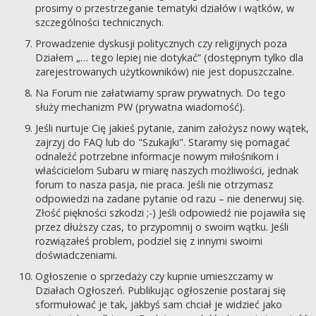
prosimy o przestrzeganie tematyki działów i wątków, w
szczególności technicznych.
Prowadzenie dyskusji politycznych czy religijnych poza
Działem „… tego lepiej nie dotykać” (dostępnym tylko dla
zarejestrowanych użytkowników) nie jest dopuszczalne.
Na Forum nie załatwiamy spraw prywatnych. Do tego
służy mechanizm PW (prywatna wiadomość).
Jeśli nurtuje Cię jakieś pytanie, zanim założysz nowy wątek,
zajrzyj do FAQ lub do "Szukajki". Staramy się pomagać
odnaleźć potrzebne informacje nowym miłośnikom i
właścicielom Subaru w miarę naszych możliwości, jednak
forum to nasza pasja, nie praca. Jeśli nie otrzymasz
odpowiedzi na zadane pytanie od razu – nie denerwuj się.
Złość piękności szkodzi ;-) Jeśli odpowiedź nie pojawiła się
przez dłuższy czas, to przypomnij o swoim wątku. Jeśli
rozwiązałeś problem, podziel się z innymi swoimi
doświadczeniami.
Ogłoszenie o sprzedaży czy kupnie umieszczamy w
Działach Ogłoszeń. Publikując ogłoszenie postaraj się
sformułować je tak, jakbyś sam chciał je widzieć jako