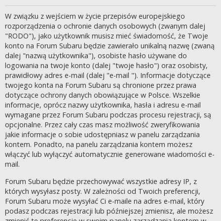
W związku z wejściem w życie przepisów europejskiego
rozporządzenia o ochronie danych osobowych (zwanym dalej
"RODO"), jako użytkownik musisz mieć świadomość, że Twoje
konto na Forum Subaru będzie zawierało unikalną nazwę (zwaną
dalej "nazwą użytkownika"), osobiste hasło używane do
logowania na twoje konto (dalej "twoje hasło") oraz osobisty,
prawidłowy adres e-mail (dalej "e-mail "). Informacje dotyczące
twojego konta na Forum Subaru są chronione przez prawa
dotyczące ochrony danych obowiązujące w Polsce. Wszelkie
informacje, oprócz nazwy użytkownika, hasła i adresu e-mail
wymagane przez Forum Subaru podczas procesu rejestracji, są
opcjonalne. Przez cały czas masz możliwość zweryfikowania
jakie informacje o sobie udostępniasz w panelu zarządzania
kontem. Ponadto, na panelu zarządzania kontem możesz
włączyć lub wyłączyć automatycznie generowane wiadomości e-
mail.
Forum Subaru będzie przechowywać wszystkie adresy IP, z
których wysyłasz posty. W zależności od Twoich preferencji,
Forum Subaru może wysyłać Ci e-maile na adres e-mail, który
podasz podczas rejestracji lub późniejszej zmienisz, ale możesz
zmienić te preferencje w swoim panelu zarządzania kontem w