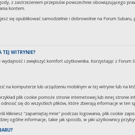
gody, z zastrzeżeniem przepisów powszechnie obowiązującego pra
ania kontem.
ujesz się opublikować samodzielnie i dobrowolnie na Forum Subaru
 TEJ WITRYNIE?
o wydajność i zwiększyć komfort użytkownika. Korzystając z Forum 
cić na komputerze lub urządzeniu mobilnym w tej witrynie lub na któr
 przykład plik cookie pomoże stronie internetowej lub innej stronie 
odnosić się do wszystkich plików, które zbierają informacje w ten 
eśli klikniesz "zapamiętaj mnie" podczas logowania, plik cookie za
rdziej ogólne informacje, takie jak sposób, w jaki użytkownicy przyby
BARU?