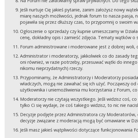
Na Forum nie załatwiamy spraw prywatnych. Do tego sł
Jeśli nurtuje Cię jakieś pytanie, zanim założysz nowy wą
miarę naszych możliwości, jednak forum to nasza pasja, nie
pojawiła się przez dłuższy czas, to przypomnij o swoim wą
Ogłoszenie o sprzedaży czy kupnie umieszczamy w Działach
cenę, dokładny opis i zamieść zdjęcia. Tematy wątków o s
Forum administrowane i moderowane jest z dobrej woli, d
Administrator i moderatorzy, jakkolwiek co do zasady teg
oni również, w razie potrzeby, przesuwać wątki do innego d
nikomu nieprzydatnych) rzeczy.
Przypominamy, że Administratorzy i Moderatorzy posiada
władczych, mogą nie zawahać się ich użyć. Począwszy od 
użytkownika i uniemożliwienia mu korzystania z Forum, co
Moderatorzy nie czytają wszystkiego. Jeśli widzisz coś,
tylko Ci się wydaje, że coś takiego widzisz, to nic nie nac
Decyzje podjęte przez Administratora czy Moderatorów,
decyzje związane z moderacją mogą być omawiane w Dziale
Jeśli masz jakieś wątpliwości dotyczące funkcjonowania F