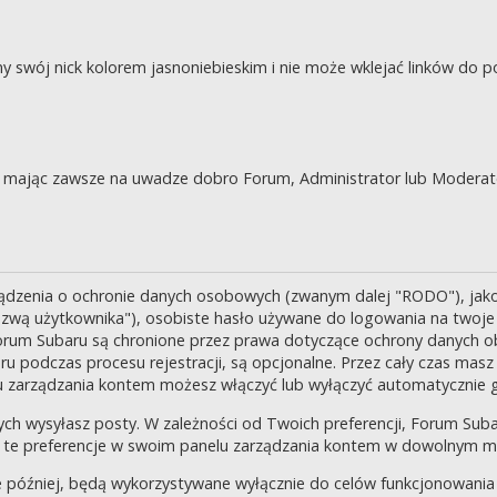
swój nick kolorem jasnoniebieskim i nie może wklejać linków do po
je, mając zawsze na uwadze dobro Forum, Administrator lub Moderat
ządzenia o ochronie danych osobowych (zwanym dalej "RODO"), jak
zwą użytkownika"), osobiste hasło używane do logowania na twoje k
 Forum Subaru są chronione przez prawa dotyczące ochrony danych o
 podczas procesu rejestracji, są opcjonalne. Przez cały czas masz
u zarządzania kontem możesz włączyć lub wyłączyć automatycznie 
ch wysyłasz posty. W zależności od Twoich preferencji, Forum Suba
enić te preferencje w swoim panelu zarządzania kontem w dowolnym 
 później, będą wykorzystywane wyłącznie do celów funkcjonowania