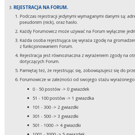
REJESTRACJA NA FORUM.
Podczas rejestracji jedynymi wymaganymi danymi są: adre
pseudonim (nick), oraz hasło.
Każdy Forumowicz może używać na Forum wyłącznie jedne
Każda osoba rejestrująca się wyraża zgodę na gromadzeni
z funkcjonowaniem Forum.
Rejestracja jest równoznaczna z wyrażeniem zgody na o
dotyczących Forum.
Pamiętaj też, że rejestrując się, zobowiązujesz się do pr
Forumowicze w zależności od swojego stażu wyrażonego w
0 - 50 postów -> 0 gwiazdek
51 - 100 postów -> 1 gwiazdka
101 - 300 -> 2 gwiazdki
301 - 500 -> 3 gwiazdki
501 - 1000 -> 4 gwiazdki
1001 - 3000 -> 5 gwiazdek