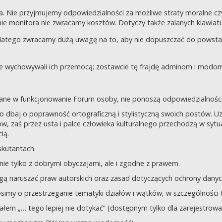
a. Nie przyjmujemy odpowiedzialności za możliwe straty moralne 
e monitora nie zwracamy kosztów. Dotyczy także zalanych klawiatur
dlatego zwracamy dużą uwagę na to, aby nie dopuszczać do powst
nie wychowywali ich przemocą; zostawcie tę frajdę adminom i modom 
owane w funkcjonowanie Forum osoby, nie ponoszą odpowiedzialności
tego dbaj o poprawność ortograficzną i stylistyczną swoich postów.
, zaś przez usta i palce człowieka kulturalnego przechodzą w sytua
ią.
yskutantach.
ie tylko z dobrymi obyczajami, ale i zgodne z prawem.
mogą naruszać praw autorskich oraz zasad dotyczących ochrony dan
rosimy o przestrzeganie tematyki działów i wątków, w szczególności 
ziałem „… tego lepiej nie dotykać” (dostępnym tylko dla zarejestrow