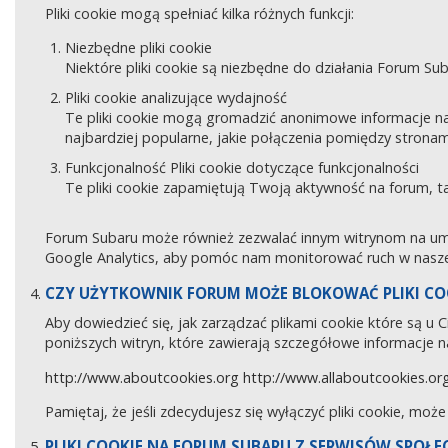
Pliki cookie mogą spełniać kilka różnych funkcji:
Niezbędne pliki cookie
Niektóre pliki cookie są niezbędne do działania Forum Sub
Pliki cookie analizujące wydajność
Te pliki cookie mogą gromadzić anonimowe informacje na
najbardziej popularne, jakie połączenia pomiędzy stronam
Funkcjonalność Pliki cookie dotyczące funkcjonalności
Te pliki cookie zapamiętują Twoją aktywność na forum, 
Forum Subaru może również zezwalać innym witrynom na umies
Google Analytics, aby pomóc nam monitorować ruch w naszej
CZY UŻYTKOWNIK FORUM MOŻE BLOKOWAĆ PLIKI CO
Aby dowiedzieć się, jak zarządzać plikami cookie które są u
poniższych witryn, które zawierają szczegółowe informacje na
http://www.aboutcookies.org
http://www.allaboutcookies.or
Pamiętaj, że jeśli zdecydujesz się wyłączyć pliki cookie, moż
PLIKI COOKIE NA FORUM SUBARU Z SERWISÓW SPOŁ