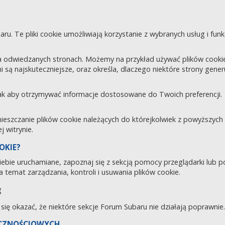
aru. Te pliki cookie umożliwiają korzystanie z wybranych usług i fu
 odwiedzanych stronach. Możemy na przykład używać plików cookie d
i są najskuteczniejsze, oraz określa, dlaczego niektóre strony gene
tak aby otrzymywać informacje dostosowane do Twoich preferencji.
zczanie plików cookie należących do którejkolwiek z powyższych ka
 witrynie.
OKIE?
 Ciebie uruchamiane, zapoznaj się z sekcją pomocy przeglądarki lub 
 temat zarządzania, kontroli i usuwania plików cookie.
g
e się okazać, że niektóre sekcje Forum Subaru nie działają poprawnie.
ECZNOŚCIOWYCH