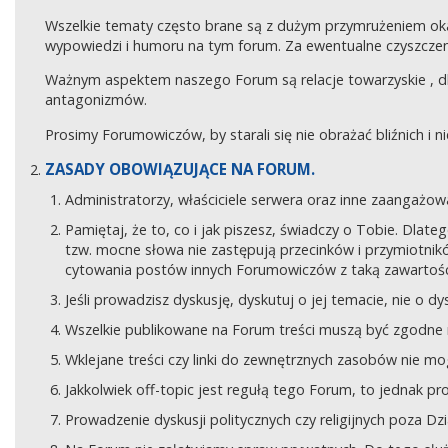
Wszelkie tematy często brane są z dużym przymrużeniem ok
wypowiedzi i humoru na tym forum. Za ewentualne czyszczeni
Ważnym aspektem naszego Forum są relacje towarzyskie , 
antagonizmów.
Prosimy Forumowiczów, by starali się nie obrażać bliźnich i 
ZASADY OBOWIĄZUJĄCE NA FORUM.
Administratorzy, właściciele serwera oraz inne zaangaż
Pamiętaj, że to, co i jak piszesz, świadczy o Tobie. Dla
tzw. mocne słowa nie zastępują przecinków i przymiotników
cytowania postów innych Forumowiczów z taką zawartośc
Jeśli prowadzisz dyskusję, dyskutuj o jej temacie, nie o d
Wszelkie publikowane na Forum treści muszą być zgodne n
Wklejane treści czy linki do zewnętrznych zasobów nie 
Jakkolwiek off-topic jest regułą tego Forum, to jednak p
Prowadzenie dyskusji politycznych czy religijnych poza D