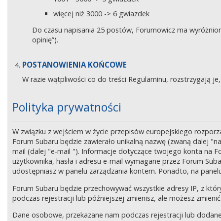
więcej niż 3000 -> 6 gwiazdek
Do czasu napisania 25 postów, Forumowicz ma wyróżniony 
opinię”).
POSTANOWIENIA KOŃCOWE
W razie wątpliwości co do treści Regulaminu, rozstrzygają 
Polityka prywatności
W związku z wejściem w życie przepisów europejskiego rozpor
Forum Subaru będzie zawierało unikalną nazwę (zwaną dalej "na
mail (dalej "e-mail "). Informacje dotyczące twojego konta na
użytkownika, hasła i adresu e-mail wymagane przez Forum Subaru
udostępniasz w panelu zarządzania kontem. Ponadto, na panel
Forum Subaru będzie przechowywać wszystkie adresy IP, z który
podczas rejestracji lub późniejszej zmienisz, ale możesz zmi
Dane osobowe, przekazane nam podczas rejestracji lub dodane