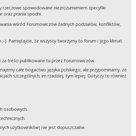
czy rzeczowe spowodowane niezrozumieniem specyfiki
 oraz prania spodni.
awania wśród Forumowiczów żadnych podziałów, konfliktów,
;-). Pamiętajcie, że wszyscy tworzymy to forum i jego klimat.
 za treści publikowane tu przez Forumowiczów.
 Uznajemy całe bogactwo języka polskiego, ale przypominamy, że
cjach szczególnych; im rzadziej, tym lepiej. Dotyczy to również
ych osobowych.
technicznych.
anych użytkowników) nie jest dopuszczalne.