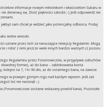
ć potrzebne informacje nowym miłośnikom i właścicielom Subaru w
ie denerwuj się. Złość piękności szkodzi ;-) Jeśli odpowiedź nie
czeniami.
jakbyś sam chciał je widzieć jako potencjalny odbiorca. Podaj
ako wolne wnioski.
ści uznane przez nich za naruszające niniejszy Regulamin. Mogą
órze i robić z nimi jeszcze wiele innych bardzo ważnych (z pozoru
ejszego Regulaminu przez Forumowiczów, w przypływie odruchów
w dowolnej formie), aż do bana – zablokowania konta
 kolejno na 7, 14 i 90 dni, aż do ostatniego bana, na zawsze.
zczonego w prawym górnym rogu nad każdym wpisem. Jeśli zaś
egoś też nie nacisnęli ;-)
ia (Forumowiczowi zostanie wskazany powód bana). Pozostałe