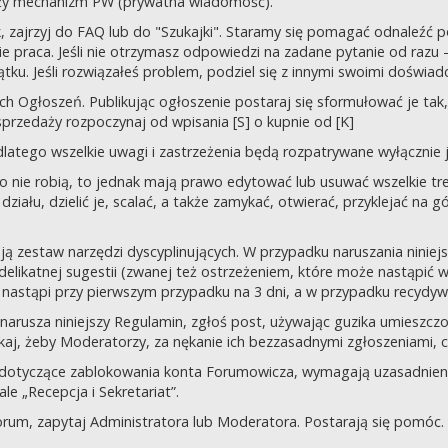
uży mechanizm PW (prywatna wiadomość).
tek, zajrzyj do FAQ lub do "Szukajki". Staramy się pomagać odnaleź
 praca. Jeśli nie otrzymasz odpowiedzi na zadane pytanie od razu – n
tku. Jeśli rozwiązałeś problem, podziel się z innymi swoimi doświad
 Ogłoszeń. Publikując ogłoszenie postaraj się sformułować je tak, 
przedaży rozpoczynaj od wpisania [S] o kupnie od [K]
latego wszelkie uwagi i zastrzeżenia będą rozpatrywane wyłącznie j
o nie robią, to jednak mają prawo edytować lub usuwać wszelkie tre
ziału, dzielić je, scalać, a także zamykać, otwierać, przyklejać na g
ją zestaw narzędzi dyscyplinujących. W przypadku naruszania nini
delikatnej sugestii (zwanej też ostrzeżeniem, które może nastąpić 
 nastąpi przy pierwszym przypadku na 3 dni, a w przypadku recydywy,
 co narusza niniejszy Regulamin, zgłoś post, używając guzika umies
iskaj, żeby Moderatorzy, za nękanie ich bezzasadnymi zgłoszeniami, cz
 dotyczące zablokowania konta Forumowicza, wymagają uzasadnien
 „Recepcja i Sekretariat”.
orum, zapytaj Administratora lub Moderatora. Postarają się pomóc.