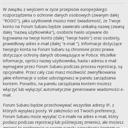
W związku z wejściem w życie przepisów europejskiego
rozporządzenia o ochronie danych osobowych (zwanym dalej
"RODO"), jako użytkownik musisz mieć świadomość, że Twoje
konto na Forum Subaru będzie zawierało unikalną nazwę (zwaną
dalej "nazwą użytkownika"), osobiste hasło używane do
logowania na twoje konto (dalej "twoje hasło") oraz osobisty,
prawidłowy adres e-mail (dalej "e-mail "). Informacje dotyczące
twojego konta na Forum Subaru są chronione przez prawa
dotyczące ochrony danych obowiązujące w Polsce. Wszelkie
informacje, oprócz nazwy użytkownika, hasła i adresu e-mail
wymagane przez Forum Subaru podczas procesu rejestracji, są
opcjonalne. Przez cały czas masz możliwość zweryfikowania
jakie informacje o sobie udostępniasz w panelu zarządzania
kontem. Ponadto, na panelu zarządzania kontem możesz
włączyć lub wyłączyć automatycznie generowane wiadomości e-
mail.
Forum Subaru będzie przechowywać wszystkie adresy IP, z
których wysyłasz posty. W zależności od Twoich preferencji,
Forum Subaru może wysyłać Ci e-maile na adres e-mail, który
podasz podczas rejestracji lub późniejszej zmienisz, ale możesz
zmienić te preferencje w swoim panelu zarządzania kontem w