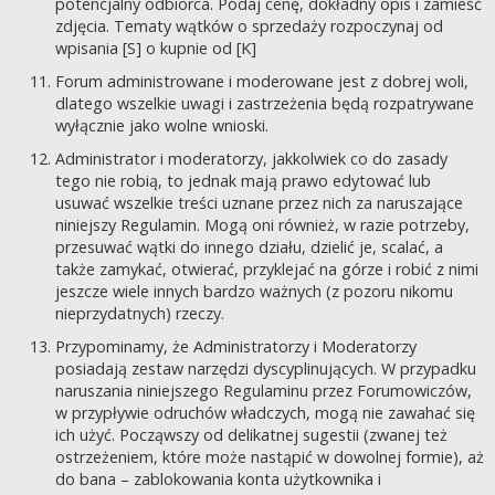
potencjalny odbiorca. Podaj cenę, dokładny opis i zamieść
zdjęcia. Tematy wątków o sprzedaży rozpoczynaj od
wpisania [S] o kupnie od [K]
Forum administrowane i moderowane jest z dobrej woli,
dlatego wszelkie uwagi i zastrzeżenia będą rozpatrywane
wyłącznie jako wolne wnioski.
Administrator i moderatorzy, jakkolwiek co do zasady
tego nie robią, to jednak mają prawo edytować lub
usuwać wszelkie treści uznane przez nich za naruszające
niniejszy Regulamin. Mogą oni również, w razie potrzeby,
przesuwać wątki do innego działu, dzielić je, scalać, a
także zamykać, otwierać, przyklejać na górze i robić z nimi
jeszcze wiele innych bardzo ważnych (z pozoru nikomu
nieprzydatnych) rzeczy.
Przypominamy, że Administratorzy i Moderatorzy
posiadają zestaw narzędzi dyscyplinujących. W przypadku
naruszania niniejszego Regulaminu przez Forumowiczów,
w przypływie odruchów władczych, mogą nie zawahać się
ich użyć. Począwszy od delikatnej sugestii (zwanej też
ostrzeżeniem, które może nastąpić w dowolnej formie), aż
do bana – zablokowania konta użytkownika i