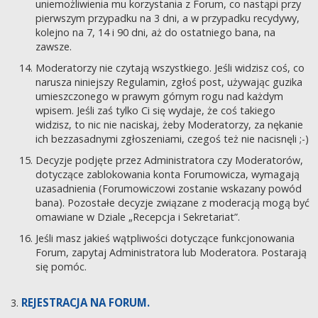
uniemożliwienia mu korzystania z Forum, co nastąpi przy
pierwszym przypadku na 3 dni, a w przypadku recydywy,
kolejno na 7, 14 i 90 dni, aż do ostatniego bana, na
zawsze.
Moderatorzy nie czytają wszystkiego. Jeśli widzisz coś, co
narusza niniejszy Regulamin, zgłoś post, używając guzika
umieszczonego w prawym górnym rogu nad każdym
wpisem. Jeśli zaś tylko Ci się wydaje, że coś takiego
widzisz, to nic nie naciskaj, żeby Moderatorzy, za nękanie
ich bezzasadnymi zgłoszeniami, czegoś też nie nacisnęli ;-)
Decyzje podjęte przez Administratora czy Moderatorów,
dotyczące zablokowania konta Forumowicza, wymagają
uzasadnienia (Forumowiczowi zostanie wskazany powód
bana). Pozostałe decyzje związane z moderacją mogą być
omawiane w Dziale „Recepcja i Sekretariat”.
Jeśli masz jakieś wątpliwości dotyczące funkcjonowania
Forum, zapytaj Administratora lub Moderatora. Postarają
się pomóc.
REJESTRACJA NA FORUM.