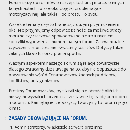
Forum służy do rozmów o naszej ukochanej marce, o innych
fajnych autach i o szeroko pojętej problematyce
motoryzacyjnej, ale także - po prostu - o życiu.
Wszelkie tematy często brane są z dużym przymrużeniem
oka. Nie przyjmujemy odpowiedzialności za możliwe straty
moralne czy rzeczowe spowodowane niezrozumieniem
specyfiki wypowiedzi i humoru na tym forum. Za ewentualne
czyszczenie monitora nie zwracamy kosztów. Dotyczy także
zalanych klawiatur oraz prania spodni.
Ważnym aspektem naszego Forum są relacje towarzyskie ,
dlatego zwracamy dużą uwagę na to, aby nie dopuszczać do
powstawania wśród Forumowiczów żadnych podziałów,
konfliktów, antagonizmów.
Prosimy Forumowiczów, by starali się nie obrażać bliźnich i
nie wychowywali ich przemocą; zostawcie tę frajdę adminom i
modom ;-). Pamiętajcie, że wszyscy tworzymy to forum i jego
klimat.
ZASADY OBOWIĄZUJĄCE NA FORUM.
Administratorzy, właściciele serwera oraz inne