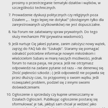
prosimy o przestrzeganie tematyki działów i wątków, w
szczególności technicznych.
Prowadzenie dyskusji politycznych czy religijnych poza
Działem „… tego lepiej nie dotykać” (dostępnym tylko dla
zarejestrowanych użytkowników) nie jest dopuszczalne.
Na Forum nie załatwiamy spraw prywatnych. Do tego
służy mechanizm PW (prywatna wiadomość).
Jeśli nurtuje Cię jakieś pytanie, zanim założysz nowy wątek,
zajrzyj do FAQ lub do "Szukajki". Staramy się pomagać
odnaleźć potrzebne informacje nowym miłośnikom i
właścicielom Subaru w miarę naszych możliwości, jednak
forum to nasza pasja, nie praca. Jeśli nie otrzymasz
odpowiedzi na zadane pytanie od razu – nie denerwuj się.
Złość piękności szkodzi ;-) Jeśli odpowiedź nie pojawiła się
przez dłuższy czas, to przypomnij o swoim wątku. Jeśli
rozwiązałeś problem, podziel się z innymi swoimi
doświadczeniami.
Ogłoszenie o sprzedaży czy kupnie umieszczamy w
Działach Ogłoszeń. Publikując ogłoszenie postaraj się
sformułować je tak, jakbyś sam chciał je widzieć jako