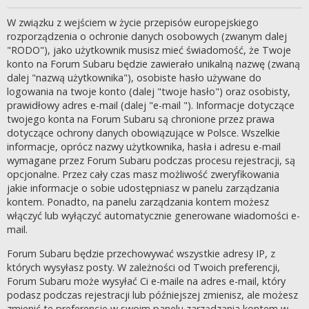
W związku z wejściem w życie przepisów europejskiego
rozporządzenia o ochronie danych osobowych (zwanym dalej
"RODO"), jako użytkownik musisz mieć świadomość, że Twoje
konto na Forum Subaru będzie zawierało unikalną nazwę (zwaną
dalej "nazwą użytkownika"), osobiste hasło używane do
logowania na twoje konto (dalej "twoje hasło") oraz osobisty,
prawidłowy adres e-mail (dalej "e-mail "). Informacje dotyczące
twojego konta na Forum Subaru są chronione przez prawa
dotyczące ochrony danych obowiązujące w Polsce. Wszelkie
informacje, oprócz nazwy użytkownika, hasła i adresu e-mail
wymagane przez Forum Subaru podczas procesu rejestracji, są
opcjonalne. Przez cały czas masz możliwość zweryfikowania
jakie informacje o sobie udostępniasz w panelu zarządzania
kontem. Ponadto, na panelu zarządzania kontem możesz
włączyć lub wyłączyć automatycznie generowane wiadomości e-
mail.
Forum Subaru będzie przechowywać wszystkie adresy IP, z
których wysyłasz posty. W zależności od Twoich preferencji,
Forum Subaru może wysyłać Ci e-maile na adres e-mail, który
podasz podczas rejestracji lub późniejszej zmienisz, ale możesz
zmienić te preferencje w swoim panelu zarządzania kontem w