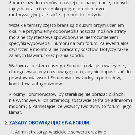
Forum służy do rozmów o naszej ukochanej marce, o innych
fajnych autach i o szeroko pojętej problematyce
motoryzacyjnej, ale także - po prostu - o życiu.
Wszelkie tematy często brane są z dużym przymrużeniem
oka. Nie przyjmujemy odpowiedzialności za możliwe straty
moralne czy rzeczowe spowodowane niezrozumieniem
specyfiki wypowiedzi i humoru na tym forum. Za ewentualne
czyszczenie monitora nie zwracamy kosztów. Dotyczy także
zalanych klawiatur oraz prania spodni.
Ważnym aspektem naszego Forum są relacje towarzyskie ,
dlatego zwracamy dużą uwagę na to, aby nie dopuszczać do
powstawania wśród Forumowiczów żadnych podziałów,
konfliktów, antagonizmów.
Prosimy Forumowiczów, by starali się nie obrażać bliźnich i
nie wychowywali ich przemocą; zostawcie tę frajdę adminom i
modom ;-). Pamiętajcie, że wszyscy tworzymy to forum i jego
klimat.
ZASADY OBOWIĄZUJĄCE NA FORUM.
Administratorzy, właściciele serwera oraz inne