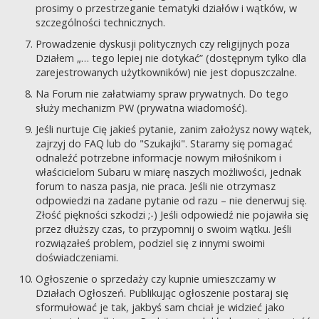
prosimy o przestrzeganie tematyki działów i wątków, w
szczególności technicznych.
Prowadzenie dyskusji politycznych czy religijnych poza
Działem „… tego lepiej nie dotykać” (dostępnym tylko dla
zarejestrowanych użytkowników) nie jest dopuszczalne.
Na Forum nie załatwiamy spraw prywatnych. Do tego
służy mechanizm PW (prywatna wiadomość).
Jeśli nurtuje Cię jakieś pytanie, zanim założysz nowy wątek,
zajrzyj do FAQ lub do "Szukajki". Staramy się pomagać
odnaleźć potrzebne informacje nowym miłośnikom i
właścicielom Subaru w miarę naszych możliwości, jednak
forum to nasza pasja, nie praca. Jeśli nie otrzymasz
odpowiedzi na zadane pytanie od razu – nie denerwuj się.
Złość piękności szkodzi ;-) Jeśli odpowiedź nie pojawiła się
przez dłuższy czas, to przypomnij o swoim wątku. Jeśli
rozwiązałeś problem, podziel się z innymi swoimi
doświadczeniami.
Ogłoszenie o sprzedaży czy kupnie umieszczamy w
Działach Ogłoszeń. Publikując ogłoszenie postaraj się
sformułować je tak, jakbyś sam chciał je widzieć jako