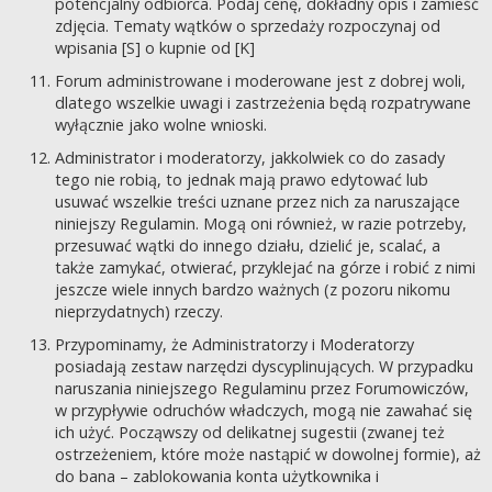
potencjalny odbiorca. Podaj cenę, dokładny opis i zamieść
zdjęcia. Tematy wątków o sprzedaży rozpoczynaj od
wpisania [S] o kupnie od [K]
Forum administrowane i moderowane jest z dobrej woli,
dlatego wszelkie uwagi i zastrzeżenia będą rozpatrywane
wyłącznie jako wolne wnioski.
Administrator i moderatorzy, jakkolwiek co do zasady
tego nie robią, to jednak mają prawo edytować lub
usuwać wszelkie treści uznane przez nich za naruszające
niniejszy Regulamin. Mogą oni również, w razie potrzeby,
przesuwać wątki do innego działu, dzielić je, scalać, a
także zamykać, otwierać, przyklejać na górze i robić z nimi
jeszcze wiele innych bardzo ważnych (z pozoru nikomu
nieprzydatnych) rzeczy.
Przypominamy, że Administratorzy i Moderatorzy
posiadają zestaw narzędzi dyscyplinujących. W przypadku
naruszania niniejszego Regulaminu przez Forumowiczów,
w przypływie odruchów władczych, mogą nie zawahać się
ich użyć. Począwszy od delikatnej sugestii (zwanej też
ostrzeżeniem, które może nastąpić w dowolnej formie), aż
do bana – zablokowania konta użytkownika i