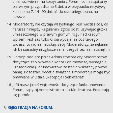
uniemożliwienia mu korzystania z Forum, co nastąpi przy
pierwszym przypadku na 3 dni, a w przypadku recydywy,
kolejno na 7, 14 i 90 dni, aż do ostatniego bana, na
zawsze.
Moderatorzy nie czytają wszystkiego. Jeśli widzisz coś, co
narusza niniejszy Regulamin, zgłoś post, używając guzika
umieszczonego w prawym górnym rogu nad każdym
wpisem. Jeśli zaś tylko Ci się wydaje, że coś takiego
widzisz, to nic nie naciskaj, żeby Moderatorzy, za nękanie
ich bezzasadnymi zgłoszeniami, czegoś też nie nacisnęli ;-)
Decyzje podjęte przez Administratora czy Moderatorów,
dotyczące zablokowania konta Forumowicza, wymagają
uzasadnienia (Forumowiczowi zostanie wskazany powód
bana). Pozostałe decyzje związane z moderacją mogą być
omawiane w Dziale „Recepcja i Sekretariat”.
Jeśli masz jakieś wątpliwości dotyczące funkcjonowania
Forum, zapytaj Administratora lub Moderatora. Postarają
się pomóc.
REJESTRACJA NA FORUM.