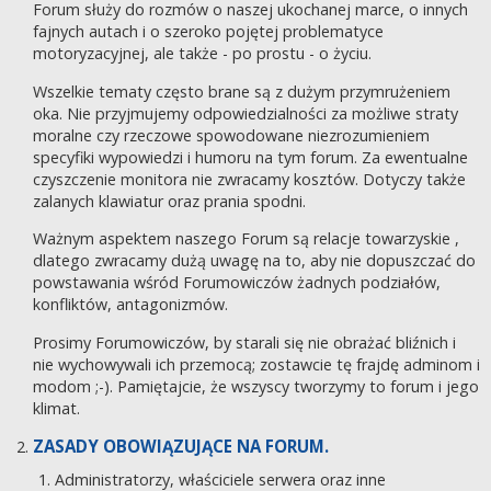
Forum służy do rozmów o naszej ukochanej marce, o innych
fajnych autach i o szeroko pojętej problematyce
motoryzacyjnej, ale także - po prostu - o życiu.
Wszelkie tematy często brane są z dużym przymrużeniem
oka. Nie przyjmujemy odpowiedzialności za możliwe straty
moralne czy rzeczowe spowodowane niezrozumieniem
specyfiki wypowiedzi i humoru na tym forum. Za ewentualne
czyszczenie monitora nie zwracamy kosztów. Dotyczy także
zalanych klawiatur oraz prania spodni.
Ważnym aspektem naszego Forum są relacje towarzyskie ,
dlatego zwracamy dużą uwagę na to, aby nie dopuszczać do
powstawania wśród Forumowiczów żadnych podziałów,
konfliktów, antagonizmów.
Prosimy Forumowiczów, by starali się nie obrażać bliźnich i
nie wychowywali ich przemocą; zostawcie tę frajdę adminom i
modom ;-). Pamiętajcie, że wszyscy tworzymy to forum i jego
klimat.
ZASADY OBOWIĄZUJĄCE NA FORUM.
Administratorzy, właściciele serwera oraz inne