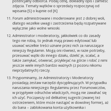
potencjalny odbiorca. Podaj cenę, dokładny opis i zamieść
zdjęcia. Tematy wątków o sprzedaży rozpoczynaj od
wpisania [S] o kupnie od [K]
Forum administrowane i moderowane jest z dobrej woli,
dlatego wszelkie uwagi i zastrzeżenia będą rozpatrywane
wyłącznie jako wolne wnioski.
Administrator i moderatorzy, jakkolwiek co do zasady
tego nie robią, to jednak mają prawo edytować lub
usuwać wszelkie treści uznane przez nich za naruszające
niniejszy Regulamin. Mogą oni również, w razie potrzeby,
przesuwać wątki do innego działu, dzielić je, scalać, a
także zamykać, otwierać, przyklejać na górze i robić z nimi
jeszcze wiele innych bardzo ważnych (z pozoru nikomu
nieprzydatnych) rzeczy.
Przypominamy, że Administratorzy i Moderatorzy
posiadają zestaw narzędzi dyscyplinujących. W przypadku
naruszania niniejszego Regulaminu przez Forumowiczów,
w przypływie odruchów władczych, mogą nie zawahać się
ich użyć. Począwszy od delikatnej sugestii (zwanej też
ostrzeżeniem, które może nastąpić w dowolnej formie), aż
do bana – zablokowania konta użytkownika i