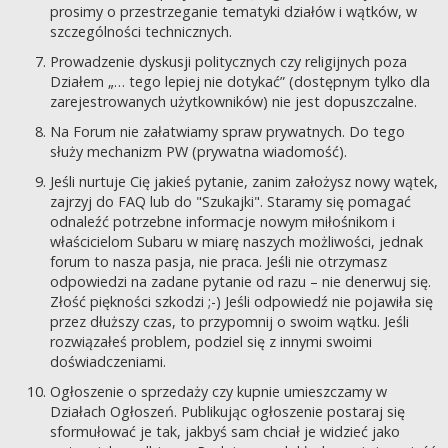
prosimy o przestrzeganie tematyki działów i wątków, w
szczególności technicznych.
Prowadzenie dyskusji politycznych czy religijnych poza
Działem „… tego lepiej nie dotykać” (dostępnym tylko dla
zarejestrowanych użytkowników) nie jest dopuszczalne.
Na Forum nie załatwiamy spraw prywatnych. Do tego
służy mechanizm PW (prywatna wiadomość).
Jeśli nurtuje Cię jakieś pytanie, zanim założysz nowy wątek,
zajrzyj do FAQ lub do "Szukajki". Staramy się pomagać
odnaleźć potrzebne informacje nowym miłośnikom i
właścicielom Subaru w miarę naszych możliwości, jednak
forum to nasza pasja, nie praca. Jeśli nie otrzymasz
odpowiedzi na zadane pytanie od razu – nie denerwuj się.
Złość piękności szkodzi ;-) Jeśli odpowiedź nie pojawiła się
przez dłuższy czas, to przypomnij o swoim wątku. Jeśli
rozwiązałeś problem, podziel się z innymi swoimi
doświadczeniami.
Ogłoszenie o sprzedaży czy kupnie umieszczamy w
Działach Ogłoszeń. Publikując ogłoszenie postaraj się
sformułować je tak, jakbyś sam chciał je widzieć jako