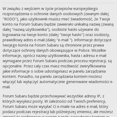
W związku z wejściem w życie przepisów europejskiego
rozporządzenia o ochronie danych osobowych (zwanym dalej
"RODO"), jako użytkownik musisz mieć świadomość, że Twoje
konto na Forum Subaru będzie zawierało unikalną nazwę (zwaną
dalej "nazwą użytkownika"), osobiste hasło używane do
logowania na twoje konto (dalej "twoje hasło") oraz osobisty,
prawidłowy adres e-mail (dalej "e-mail "). Informacje dotyczące
twojego konta na Forum Subaru są chronione przez prawa
dotyczące ochrony danych obowiązujące w Polsce. Wszelkie
informacje, oprócz nazwy użytkownika, hasła i adresu e-mail
wymagane przez Forum Subaru podczas procesu rejestracji, są
opcjonalne. Przez cały czas masz możliwość zweryfikowania
jakie informacje o sobie udostępniasz w panelu zarządzania
kontem. Ponadto, na panelu zarządzania kontem możesz
włączyć lub wyłączyć automatycznie generowane wiadomości e-
mail.
Forum Subaru będzie przechowywać wszystkie adresy IP, z
których wysyłasz posty. W zależności od Twoich preferencji,
Forum Subaru może wysyłać Ci e-maile na adres e-mail, który
podasz podczas rejestracji lub późniejszej zmienisz, ale możesz
zmienić te preferencje w swoim panelu zarządzania kontem w