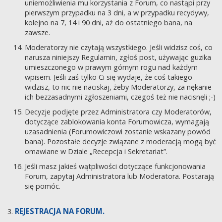
uniemożliwienia mu korzystania z Forum, co nastąpi przy
pierwszym przypadku na 3 dni, a w przypadku recydywy,
kolejno na 7, 14 i 90 dni, aż do ostatniego bana, na
zawsze.
Moderatorzy nie czytają wszystkiego. Jeśli widzisz coś, co
narusza niniejszy Regulamin, zgłoś post, używając guzika
umieszczonego w prawym górnym rogu nad każdym
wpisem. Jeśli zaś tylko Ci się wydaje, że coś takiego
widzisz, to nic nie naciskaj, żeby Moderatorzy, za nękanie
ich bezzasadnymi zgłoszeniami, czegoś też nie nacisnęli ;-)
Decyzje podjęte przez Administratora czy Moderatorów,
dotyczące zablokowania konta Forumowicza, wymagają
uzasadnienia (Forumowiczowi zostanie wskazany powód
bana). Pozostałe decyzje związane z moderacją mogą być
omawiane w Dziale „Recepcja i Sekretariat”.
Jeśli masz jakieś wątpliwości dotyczące funkcjonowania
Forum, zapytaj Administratora lub Moderatora. Postarają
się pomóc.
REJESTRACJA NA FORUM.