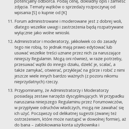
potencjalny odbiorca. Podaj cenę, dokładny opis i zamieść
zdjęcia. Tematy wątków o sprzedaży rozpoczynaj od
wpisania [S] o kupnie od [K]
Forum administrowane i moderowane jest z dobrej woli,
dlatego wszelkie uwagi i zastrzeżenia będą rozpatrywane
wyłącznie jako wolne wnioski.
Administrator i moderatorzy, jakkolwiek co do zasady
tego nie robią, to jednak mają prawo edytować lub
usuwać wszelkie treści uznane przez nich za naruszające
niniejszy Regulamin. Mogą oni również, w razie potrzeby,
przesuwać wątki do innego działu, dzielić je, scalać, a
także zamykać, otwierać, przyklejać na górze i robić z nimi
jeszcze wiele innych bardzo ważnych (z pozoru nikomu
nieprzydatnych) rzeczy.
Przypominamy, że Administratorzy i Moderatorzy
posiadają zestaw narzędzi dyscyplinujących. W przypadku
naruszania niniejszego Regulaminu przez Forumowiczów,
w przypływie odruchów władczych, mogą nie zawahać się
ich użyć. Począwszy od delikatnej sugestii (zwanej też
ostrzeżeniem, które może nastąpić w dowolnej formie), aż
do bana – zablokowania konta użytkownika i