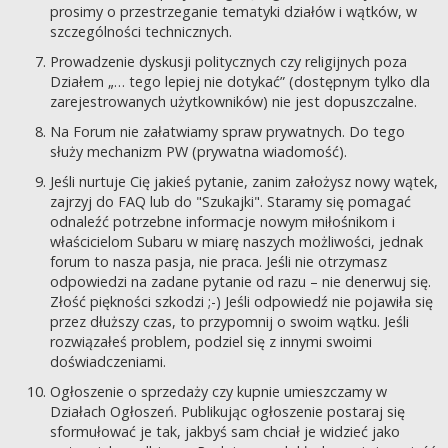
prosimy o przestrzeganie tematyki działów i wątków, w
szczególności technicznych.
Prowadzenie dyskusji politycznych czy religijnych poza
Działem „… tego lepiej nie dotykać” (dostępnym tylko dla
zarejestrowanych użytkowników) nie jest dopuszczalne.
Na Forum nie załatwiamy spraw prywatnych. Do tego
służy mechanizm PW (prywatna wiadomość).
Jeśli nurtuje Cię jakieś pytanie, zanim założysz nowy wątek,
zajrzyj do FAQ lub do "Szukajki". Staramy się pomagać
odnaleźć potrzebne informacje nowym miłośnikom i
właścicielom Subaru w miarę naszych możliwości, jednak
forum to nasza pasja, nie praca. Jeśli nie otrzymasz
odpowiedzi na zadane pytanie od razu – nie denerwuj się.
Złość piękności szkodzi ;-) Jeśli odpowiedź nie pojawiła się
przez dłuższy czas, to przypomnij o swoim wątku. Jeśli
rozwiązałeś problem, podziel się z innymi swoimi
doświadczeniami.
Ogłoszenie o sprzedaży czy kupnie umieszczamy w
Działach Ogłoszeń. Publikując ogłoszenie postaraj się
sformułować je tak, jakbyś sam chciał je widzieć jako