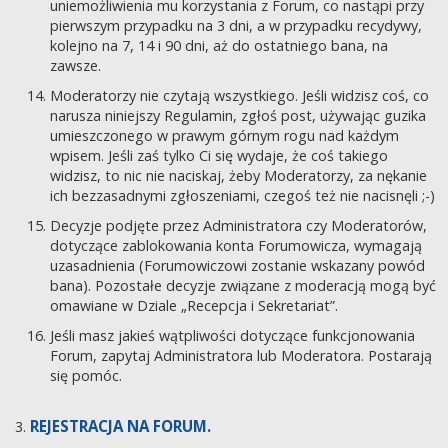
uniemożliwienia mu korzystania z Forum, co nastąpi przy
pierwszym przypadku na 3 dni, a w przypadku recydywy,
kolejno na 7, 14 i 90 dni, aż do ostatniego bana, na
zawsze.
Moderatorzy nie czytają wszystkiego. Jeśli widzisz coś, co
narusza niniejszy Regulamin, zgłoś post, używając guzika
umieszczonego w prawym górnym rogu nad każdym
wpisem. Jeśli zaś tylko Ci się wydaje, że coś takiego
widzisz, to nic nie naciskaj, żeby Moderatorzy, za nękanie
ich bezzasadnymi zgłoszeniami, czegoś też nie nacisnęli ;-)
Decyzje podjęte przez Administratora czy Moderatorów,
dotyczące zablokowania konta Forumowicza, wymagają
uzasadnienia (Forumowiczowi zostanie wskazany powód
bana). Pozostałe decyzje związane z moderacją mogą być
omawiane w Dziale „Recepcja i Sekretariat”.
Jeśli masz jakieś wątpliwości dotyczące funkcjonowania
Forum, zapytaj Administratora lub Moderatora. Postarają
się pomóc.
REJESTRACJA NA FORUM.