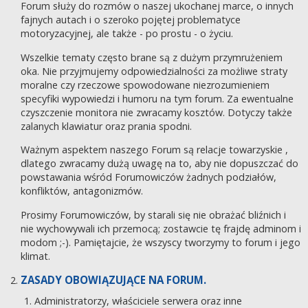
Forum służy do rozmów o naszej ukochanej marce, o innych
fajnych autach i o szeroko pojętej problematyce
motoryzacyjnej, ale także - po prostu - o życiu.
Wszelkie tematy często brane są z dużym przymrużeniem
oka. Nie przyjmujemy odpowiedzialności za możliwe straty
moralne czy rzeczowe spowodowane niezrozumieniem
specyfiki wypowiedzi i humoru na tym forum. Za ewentualne
czyszczenie monitora nie zwracamy kosztów. Dotyczy także
zalanych klawiatur oraz prania spodni.
Ważnym aspektem naszego Forum są relacje towarzyskie ,
dlatego zwracamy dużą uwagę na to, aby nie dopuszczać do
powstawania wśród Forumowiczów żadnych podziałów,
konfliktów, antagonizmów.
Prosimy Forumowiczów, by starali się nie obrażać bliźnich i
nie wychowywali ich przemocą; zostawcie tę frajdę adminom i
modom ;-). Pamiętajcie, że wszyscy tworzymy to forum i jego
klimat.
ZASADY OBOWIĄZUJĄCE NA FORUM.
Administratorzy, właściciele serwera oraz inne