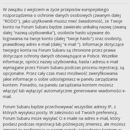
W związku z wejściem w życie przepisów europejskiego
rozporządzenia o ochronie danych osobowych (zwanym dalej
"RODO"), jako użytkownik musisz mieć świadomość, że Twoje
konto na Forum Subaru będzie zawierało unikalną nazwę (zwaną
dalej "nazwą użytkownika"), osobiste hasło używane do
logowania na twoje konto (dalej "twoje hasło") oraz osobisty,
prawidłowy adres e-mail (dalej "e-mail "). Informacje dotyczące
twojego konta na Forum Subaru są chronione przez prawa
dotyczące ochrony danych obowiązujące w Polsce. Wszelkie
informacje, oprócz nazwy użytkownika, hasła i adresu e-mail
wymagane przez Forum Subaru podczas procesu rejestracji, są
opcjonalne. Przez cały czas masz możliwość zweryfikowania
jakie informacje o sobie udostępniasz w panelu zarządzania
kontem. Ponadto, na panelu zarządzania kontem możesz
włączyć lub wyłączyć automatycznie generowane wiadomości e-
mail.
Forum Subaru będzie przechowywać wszystkie adresy IP, z
których wysyłasz posty. W zależności od Twoich preferencji,
Forum Subaru może wysyłać Ci e-maile na adres e-mail, który
podasz podczas rejestracji lub późniejszej zmienisz, ale możesz
zmienić te preferencje w swoim panelu zarządzania kontem w