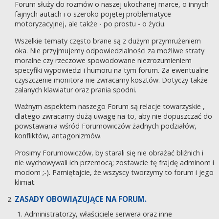
Forum służy do rozmów o naszej ukochanej marce, o innych
fajnych autach i o szeroko pojętej problematyce
motoryzacyjnej, ale także - po prostu - o życiu.
Wszelkie tematy często brane są z dużym przymrużeniem
oka. Nie przyjmujemy odpowiedzialności za możliwe straty
moralne czy rzeczowe spowodowane niezrozumieniem
specyfiki wypowiedzi i humoru na tym forum. Za ewentualne
czyszczenie monitora nie zwracamy kosztów. Dotyczy także
zalanych klawiatur oraz prania spodni.
Ważnym aspektem naszego Forum są relacje towarzyskie ,
dlatego zwracamy dużą uwagę na to, aby nie dopuszczać do
powstawania wśród Forumowiczów żadnych podziałów,
konfliktów, antagonizmów.
Prosimy Forumowiczów, by starali się nie obrażać bliźnich i
nie wychowywali ich przemocą; zostawcie tę frajdę adminom i
modom ;-). Pamiętajcie, że wszyscy tworzymy to forum i jego
klimat.
ZASADY OBOWIĄZUJĄCE NA FORUM.
Administratorzy, właściciele serwera oraz inne