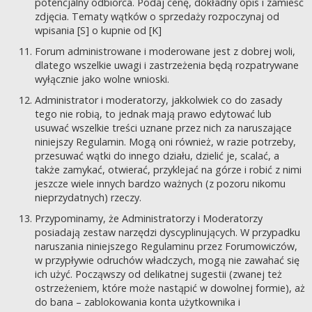
potencjalny odbiorca. Podaj cenę, dokładny opis i zamieść
zdjęcia. Tematy wątków o sprzedaży rozpoczynaj od
wpisania [S] o kupnie od [K]
Forum administrowane i moderowane jest z dobrej woli,
dlatego wszelkie uwagi i zastrzeżenia będą rozpatrywane
wyłącznie jako wolne wnioski.
Administrator i moderatorzy, jakkolwiek co do zasady
tego nie robią, to jednak mają prawo edytować lub
usuwać wszelkie treści uznane przez nich za naruszające
niniejszy Regulamin. Mogą oni również, w razie potrzeby,
przesuwać wątki do innego działu, dzielić je, scalać, a
także zamykać, otwierać, przyklejać na górze i robić z nimi
jeszcze wiele innych bardzo ważnych (z pozoru nikomu
nieprzydatnych) rzeczy.
Przypominamy, że Administratorzy i Moderatorzy
posiadają zestaw narzędzi dyscyplinujących. W przypadku
naruszania niniejszego Regulaminu przez Forumowiczów,
w przypływie odruchów władczych, mogą nie zawahać się
ich użyć. Począwszy od delikatnej sugestii (zwanej też
ostrzeżeniem, które może nastąpić w dowolnej formie), aż
do bana – zablokowania konta użytkownika i