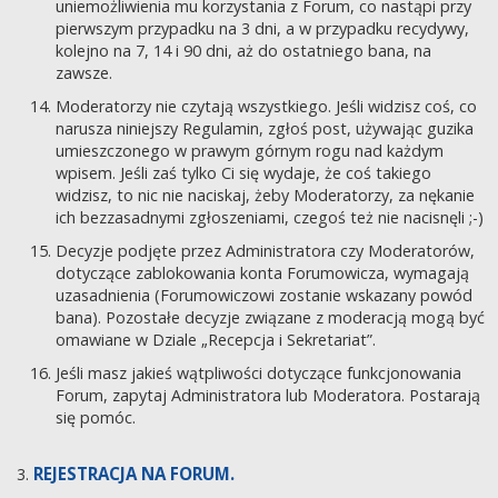
uniemożliwienia mu korzystania z Forum, co nastąpi przy
pierwszym przypadku na 3 dni, a w przypadku recydywy,
kolejno na 7, 14 i 90 dni, aż do ostatniego bana, na
zawsze.
Moderatorzy nie czytają wszystkiego. Jeśli widzisz coś, co
narusza niniejszy Regulamin, zgłoś post, używając guzika
umieszczonego w prawym górnym rogu nad każdym
wpisem. Jeśli zaś tylko Ci się wydaje, że coś takiego
widzisz, to nic nie naciskaj, żeby Moderatorzy, za nękanie
ich bezzasadnymi zgłoszeniami, czegoś też nie nacisnęli ;-)
Decyzje podjęte przez Administratora czy Moderatorów,
dotyczące zablokowania konta Forumowicza, wymagają
uzasadnienia (Forumowiczowi zostanie wskazany powód
bana). Pozostałe decyzje związane z moderacją mogą być
omawiane w Dziale „Recepcja i Sekretariat”.
Jeśli masz jakieś wątpliwości dotyczące funkcjonowania
Forum, zapytaj Administratora lub Moderatora. Postarają
się pomóc.
REJESTRACJA NA FORUM.