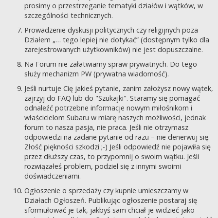
prosimy o przestrzeganie tematyki działów i wątków, w
szczególności technicznych.
Prowadzenie dyskusji politycznych czy religijnych poza
Działem „… tego lepiej nie dotykać” (dostępnym tylko dla
zarejestrowanych użytkowników) nie jest dopuszczalne.
Na Forum nie załatwiamy spraw prywatnych. Do tego
służy mechanizm PW (prywatna wiadomość).
Jeśli nurtuje Cię jakieś pytanie, zanim założysz nowy wątek,
zajrzyj do FAQ lub do "Szukajki". Staramy się pomagać
odnaleźć potrzebne informacje nowym miłośnikom i
właścicielom Subaru w miarę naszych możliwości, jednak
forum to nasza pasja, nie praca. Jeśli nie otrzymasz
odpowiedzi na zadane pytanie od razu – nie denerwuj się.
Złość piękności szkodzi ;-) Jeśli odpowiedź nie pojawiła się
przez dłuższy czas, to przypomnij o swoim wątku. Jeśli
rozwiązałeś problem, podziel się z innymi swoimi
doświadczeniami.
Ogłoszenie o sprzedaży czy kupnie umieszczamy w
Działach Ogłoszeń. Publikując ogłoszenie postaraj się
sformułować je tak, jakbyś sam chciał je widzieć jako