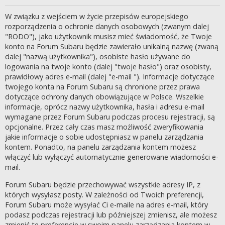
W związku z wejściem w życie przepisów europejskiego
rozporządzenia o ochronie danych osobowych (zwanym dalej
"RODO"), jako użytkownik musisz mieć świadomość, że Twoje
konto na Forum Subaru będzie zawierało unikalną nazwę (zwaną
dalej "nazwą użytkownika"), osobiste hasło używane do
logowania na twoje konto (dalej "twoje hasło") oraz osobisty,
prawidłowy adres e-mail (dalej "e-mail "). Informacje dotyczące
twojego konta na Forum Subaru są chronione przez prawa
dotyczące ochrony danych obowiązujące w Polsce. Wszelkie
informacje, oprócz nazwy użytkownika, hasła i adresu e-mail
wymagane przez Forum Subaru podczas procesu rejestracji, są
opcjonalne. Przez cały czas masz możliwość zweryfikowania
jakie informacje o sobie udostępniasz w panelu zarządzania
kontem. Ponadto, na panelu zarządzania kontem możesz
włączyć lub wyłączyć automatycznie generowane wiadomości e-
mail.
Forum Subaru będzie przechowywać wszystkie adresy IP, z
których wysyłasz posty. W zależności od Twoich preferencji,
Forum Subaru może wysyłać Ci e-maile na adres e-mail, który
podasz podczas rejestracji lub późniejszej zmienisz, ale możesz
zmienić te preferencje w swoim panelu zarządzania kontem w