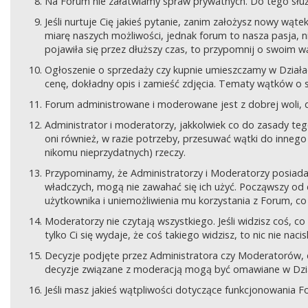
Na Forum nie załatwiamy spraw prywatnych. Do tego sł
Jeśli nurtuje Cię jakieś pytanie, zanim założysz nowy wą
miarę naszych możliwości, jednak forum to nasza pasja, nie
pojawiła się przez dłuższy czas, to przypomnij o swoim wą
Ogłoszenie o sprzedaży czy kupnie umieszczamy w Działach
cenę, dokładny opis i zamieść zdjęcia. Tematy wątków o s
Forum administrowane i moderowane jest z dobrej woli, d
Administrator i moderatorzy, jakkolwiek co do zasady teg
oni również, w razie potrzeby, przesuwać wątki do innego d
nikomu nieprzydatnych) rzeczy.
Przypominamy, że Administratorzy i Moderatorzy posiada
władczych, mogą nie zawahać się ich użyć. Począwszy od 
użytkownika i uniemożliwienia mu korzystania z Forum, co
Moderatorzy nie czytają wszystkiego. Jeśli widzisz coś,
tylko Ci się wydaje, że coś takiego widzisz, to nic nie nac
Decyzje podjęte przez Administratora czy Moderatorów,
decyzje związane z moderacją mogą być omawiane w Dziale
Jeśli masz jakieś wątpliwości dotyczące funkcjonowania F