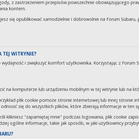
gody, z zastrzeżeniem przepisów powszechnie obowiązującego pra
ania kontem.
ujesz się opublikować samodzielnie i dobrowolnie na Forum Subaru
 TEJ WITRYNIE?
o wydajność i zwiększyć komfort użytkownika. Korzystając z Forum 
cić na komputerze lub urządzeniu mobilnym w tej witrynie lub na któr
 przykład plik cookie pomoże stronie internetowej lub innej stronie 
odnosić się do wszystkich plików, które zbierają informacje w ten 
eśli klikniesz "zapamiętaj mnie" podczas logowania, plik cookie za
rdziej ogólne informacje, takie jak sposób, w jaki użytkownicy przyby
BARU?