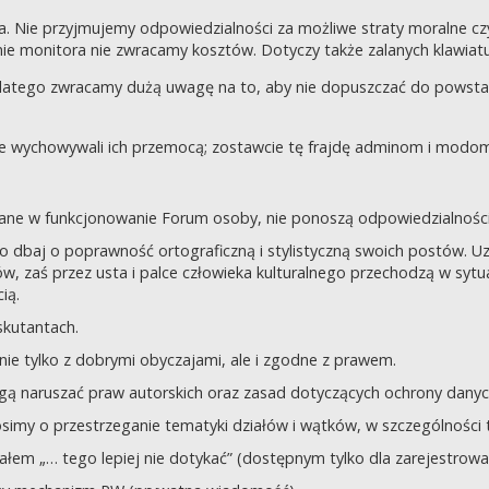
a. Nie przyjmujemy odpowiedzialności za możliwe straty moralne 
e monitora nie zwracamy kosztów. Dotyczy także zalanych klawiatur
dlatego zwracamy dużą uwagę na to, aby nie dopuszczać do powst
nie wychowywali ich przemocą; zostawcie tę frajdę adminom i modom 
owane w funkcjonowanie Forum osoby, nie ponoszą odpowiedzialności
tego dbaj o poprawność ortograficzną i stylistyczną swoich postów.
, zaś przez usta i palce człowieka kulturalnego przechodzą w sytua
ią.
yskutantach.
ie tylko z dobrymi obyczajami, ale i zgodne z prawem.
mogą naruszać praw autorskich oraz zasad dotyczących ochrony dan
rosimy o przestrzeganie tematyki działów i wątków, w szczególności 
ziałem „… tego lepiej nie dotykać” (dostępnym tylko dla zarejestrow