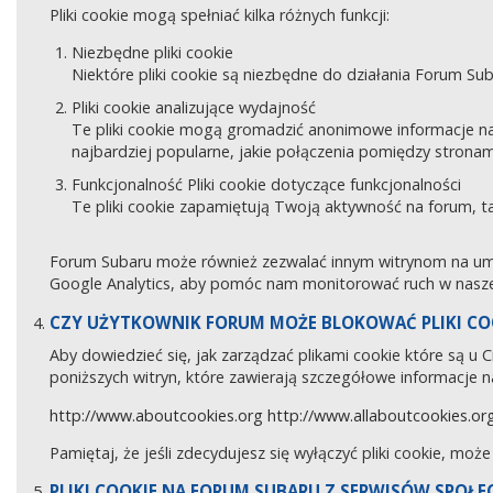
Pliki cookie mogą spełniać kilka różnych funkcji:
Niezbędne pliki cookie
Niektóre pliki cookie są niezbędne do działania Forum Sub
Pliki cookie analizujące wydajność
Te pliki cookie mogą gromadzić anonimowe informacje na
najbardziej popularne, jakie połączenia pomiędzy stronam
Funkcjonalność Pliki cookie dotyczące funkcjonalności
Te pliki cookie zapamiętują Twoją aktywność na forum, 
Forum Subaru może również zezwalać innym witrynom na umies
Google Analytics, aby pomóc nam monitorować ruch w naszej
CZY UŻYTKOWNIK FORUM MOŻE BLOKOWAĆ PLIKI CO
Aby dowiedzieć się, jak zarządzać plikami cookie które są u
poniższych witryn, które zawierają szczegółowe informacje na
http://www.aboutcookies.org
http://www.allaboutcookies.or
Pamiętaj, że jeśli zdecydujesz się wyłączyć pliki cookie, moż
PLIKI COOKIE NA FORUM SUBARU Z SERWISÓW SPOŁ