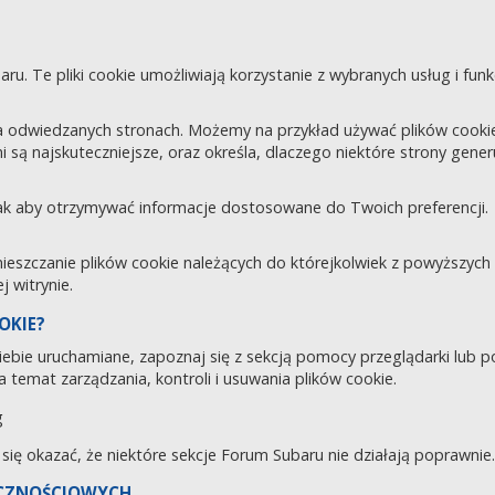
aru. Te pliki cookie umożliwiają korzystanie z wybranych usług i fu
 odwiedzanych stronach. Możemy na przykład używać plików cookie d
i są najskuteczniejsze, oraz określa, dlaczego niektóre strony gene
tak aby otrzymywać informacje dostosowane do Twoich preferencji.
zczanie plików cookie należących do którejkolwiek z powyższych ka
 witrynie.
OKIE?
 Ciebie uruchamiane, zapoznaj się z sekcją pomocy przeglądarki lub 
 temat zarządzania, kontroli i usuwania plików cookie.
g
e się okazać, że niektóre sekcje Forum Subaru nie działają poprawnie.
ECZNOŚCIOWYCH