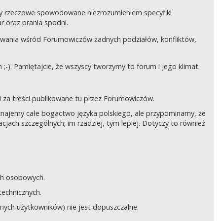
czy rzeczowe spowodowane niezrozumieniem specyfiki
 oraz prania spodni.
awania wśród Forumowiczów żadnych podziałów, konfliktów,
;-). Pamiętajcie, że wszyscy tworzymy to forum i jego klimat.
 za treści publikowane tu przez Forumowiczów.
 Uznajemy całe bogactwo języka polskiego, ale przypominamy, że
cjach szczególnych; im rzadziej, tym lepiej. Dotyczy to również
ych osobowych.
technicznych.
anych użytkowników) nie jest dopuszczalne.