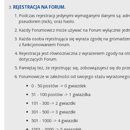
REJESTRACJA NA FORUM.
Podczas rejestracji jedynymi wymaganymi danymi są: adre
pseudonim (nick), oraz hasło.
Każdy Forumowicz może używać na Forum wyłącznie jedne
Każda osoba rejestrująca się wyraża zgodę na gromadzeni
z funkcjonowaniem Forum.
Rejestracja jest równoznaczna z wyrażeniem zgody na o
dotyczących Forum.
Pamiętaj też, że rejestrując się, zobowiązujesz się do pr
Forumowicze w zależności od swojego stażu wyrażonego w
0 - 50 postów -> 0 gwiazdek
51 - 100 postów -> 1 gwiazdka
101 - 300 -> 2 gwiazdki
301 - 500 -> 3 gwiazdki
501 - 1000 -> 4 gwiazdki
1001 - 3000 -> 5 gwiazdek