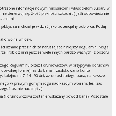
ć potrzebne informacje nowym miłośnikom i właścicielom Subaru w
ie denerwuj się. Złość piękności szkodzi ;-) Jeśli odpowiedź nie
czeniami.
jakbyś sam chciał je widzieć jako potencjalny odbiorca. Podaj
ako wolne wnioski.
ści uznane przez nich za naruszające niniejszy Regulamin. Mogą
órze i robić z nimi jeszcze wiele innych bardzo ważnych (z pozoru
ejszego Regulaminu przez Forumowiczów, w przypływie odruchów
w dowolnej formie), aż do bana – zablokowania konta
 kolejno na 7, 14 i 90 dni, aż do ostatniego bana, na zawsze.
zczonego w prawym górnym rogu nad każdym wpisem. Jeśli zaś
egoś też nie nacisnęli ;-)
ia (Forumowiczowi zostanie wskazany powód bana). Pozostałe