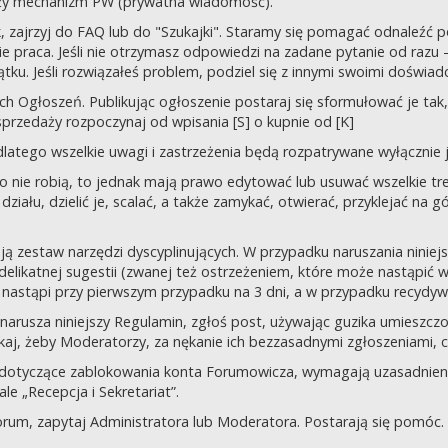
uży mechanizm PW (prywatna wiadomość).
tek, zajrzyj do FAQ lub do "Szukajki". Staramy się pomagać odnaleź
 praca. Jeśli nie otrzymasz odpowiedzi na zadane pytanie od razu – n
tku. Jeśli rozwiązałeś problem, podziel się z innymi swoimi doświad
 Ogłoszeń. Publikując ogłoszenie postaraj się sformułować je tak, 
przedaży rozpoczynaj od wpisania [S] o kupnie od [K]
latego wszelkie uwagi i zastrzeżenia będą rozpatrywane wyłącznie j
o nie robią, to jednak mają prawo edytować lub usuwać wszelkie tre
ziału, dzielić je, scalać, a także zamykać, otwierać, przyklejać na g
ją zestaw narzędzi dyscyplinujących. W przypadku naruszania nini
delikatnej sugestii (zwanej też ostrzeżeniem, które może nastąpić 
 nastąpi przy pierwszym przypadku na 3 dni, a w przypadku recydywy,
 co narusza niniejszy Regulamin, zgłoś post, używając guzika umies
iskaj, żeby Moderatorzy, za nękanie ich bezzasadnymi zgłoszeniami, cz
 dotyczące zablokowania konta Forumowicza, wymagają uzasadnien
 „Recepcja i Sekretariat”.
orum, zapytaj Administratora lub Moderatora. Postarają się pomóc.