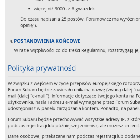
więcej niż 3000 -> 6 gwiazdek
Do czasu napisania 25 postów, Forumowicz ma wyróżniony 
opinię”).
POSTANOWIENIA KOŃCOWE
W razie wątpliwości co do treści Regulaminu, rozstrzygają 
Polityka prywatności
W związku z wejściem w życie przepisów europejskiego rozpor
Forum Subaru będzie zawierało unikalną nazwę (zwaną dalej "na
mail (dalej "e-mail "). Informacje dotyczące twojego konta na
użytkownika, hasła i adresu e-mail wymagane przez Forum Subaru
udostępniasz w panelu zarządzania kontem. Ponadto, na panel
Forum Subaru będzie przechowywać wszystkie adresy IP, z który
podczas rejestracji lub późniejszej zmienisz, ale możesz zmi
Dane osobowe, przekazane nam podczas rejestracji lub dodane