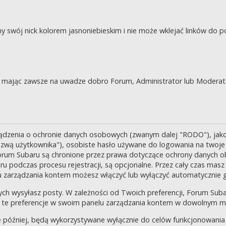
swój nick kolorem jasnoniebieskim i nie może wklejać linków do po
je, mając zawsze na uwadze dobro Forum, Administrator lub Moderat
ządzenia o ochronie danych osobowych (zwanym dalej "RODO"), jak
zwą użytkownika"), osobiste hasło używane do logowania na twoje k
 Forum Subaru są chronione przez prawa dotyczące ochrony danych o
 podczas procesu rejestracji, są opcjonalne. Przez cały czas masz
u zarządzania kontem możesz włączyć lub wyłączyć automatycznie 
ch wysyłasz posty. W zależności od Twoich preferencji, Forum Suba
enić te preferencje w swoim panelu zarządzania kontem w dowolnym 
 później, będą wykorzystywane wyłącznie do celów funkcjonowania