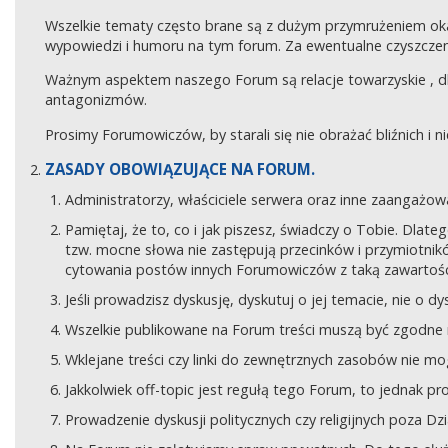
Wszelkie tematy często brane są z dużym przymrużeniem ok
wypowiedzi i humoru na tym forum. Za ewentualne czyszczeni
Ważnym aspektem naszego Forum są relacje towarzyskie , 
antagonizmów.
Prosimy Forumowiczów, by starali się nie obrażać bliźnich i 
ZASADY OBOWIĄZUJĄCE NA FORUM.
Administratorzy, właściciele serwera oraz inne zaangaż
Pamiętaj, że to, co i jak piszesz, świadczy o Tobie. Dla
tzw. mocne słowa nie zastępują przecinków i przymiotników
cytowania postów innych Forumowiczów z taką zawartośc
Jeśli prowadzisz dyskusję, dyskutuj o jej temacie, nie o d
Wszelkie publikowane na Forum treści muszą być zgodne n
Wklejane treści czy linki do zewnętrznych zasobów nie 
Jakkolwiek off-topic jest regułą tego Forum, to jednak p
Prowadzenie dyskusji politycznych czy religijnych poza D