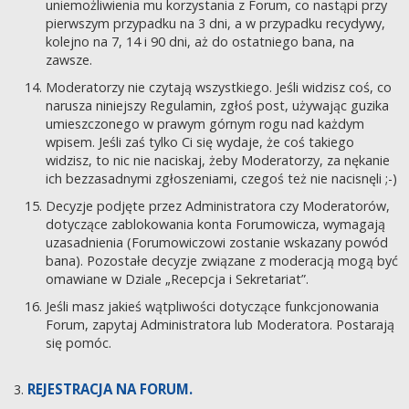
uniemożliwienia mu korzystania z Forum, co nastąpi przy
pierwszym przypadku na 3 dni, a w przypadku recydywy,
kolejno na 7, 14 i 90 dni, aż do ostatniego bana, na
zawsze.
Moderatorzy nie czytają wszystkiego. Jeśli widzisz coś, co
narusza niniejszy Regulamin, zgłoś post, używając guzika
umieszczonego w prawym górnym rogu nad każdym
wpisem. Jeśli zaś tylko Ci się wydaje, że coś takiego
widzisz, to nic nie naciskaj, żeby Moderatorzy, za nękanie
ich bezzasadnymi zgłoszeniami, czegoś też nie nacisnęli ;-)
Decyzje podjęte przez Administratora czy Moderatorów,
dotyczące zablokowania konta Forumowicza, wymagają
uzasadnienia (Forumowiczowi zostanie wskazany powód
bana). Pozostałe decyzje związane z moderacją mogą być
omawiane w Dziale „Recepcja i Sekretariat”.
Jeśli masz jakieś wątpliwości dotyczące funkcjonowania
Forum, zapytaj Administratora lub Moderatora. Postarają
się pomóc.
REJESTRACJA NA FORUM.