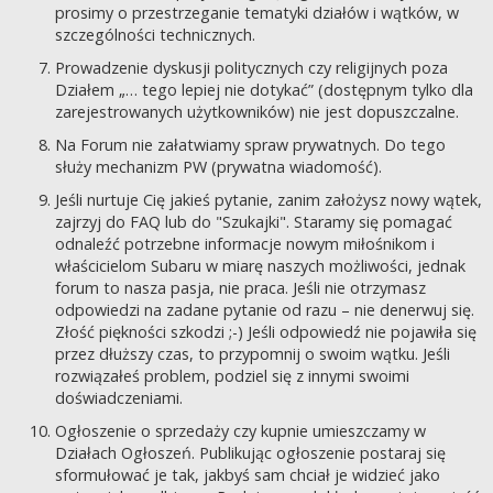
prosimy o przestrzeganie tematyki działów i wątków, w
szczególności technicznych.
Prowadzenie dyskusji politycznych czy religijnych poza
Działem „… tego lepiej nie dotykać” (dostępnym tylko dla
zarejestrowanych użytkowników) nie jest dopuszczalne.
Na Forum nie załatwiamy spraw prywatnych. Do tego
służy mechanizm PW (prywatna wiadomość).
Jeśli nurtuje Cię jakieś pytanie, zanim założysz nowy wątek,
zajrzyj do FAQ lub do "Szukajki". Staramy się pomagać
odnaleźć potrzebne informacje nowym miłośnikom i
właścicielom Subaru w miarę naszych możliwości, jednak
forum to nasza pasja, nie praca. Jeśli nie otrzymasz
odpowiedzi na zadane pytanie od razu – nie denerwuj się.
Złość piękności szkodzi ;-) Jeśli odpowiedź nie pojawiła się
przez dłuższy czas, to przypomnij o swoim wątku. Jeśli
rozwiązałeś problem, podziel się z innymi swoimi
doświadczeniami.
Ogłoszenie o sprzedaży czy kupnie umieszczamy w
Działach Ogłoszeń. Publikując ogłoszenie postaraj się
sformułować je tak, jakbyś sam chciał je widzieć jako