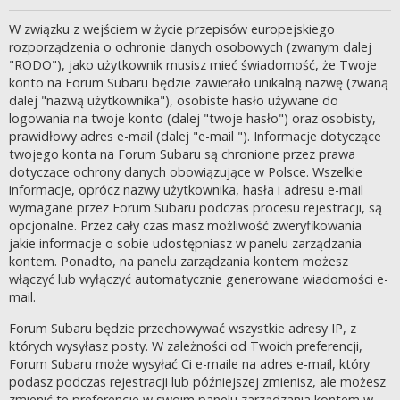
W związku z wejściem w życie przepisów europejskiego
rozporządzenia o ochronie danych osobowych (zwanym dalej
"RODO"), jako użytkownik musisz mieć świadomość, że Twoje
konto na Forum Subaru będzie zawierało unikalną nazwę (zwaną
dalej "nazwą użytkownika"), osobiste hasło używane do
logowania na twoje konto (dalej "twoje hasło") oraz osobisty,
prawidłowy adres e-mail (dalej "e-mail "). Informacje dotyczące
twojego konta na Forum Subaru są chronione przez prawa
dotyczące ochrony danych obowiązujące w Polsce. Wszelkie
informacje, oprócz nazwy użytkownika, hasła i adresu e-mail
wymagane przez Forum Subaru podczas procesu rejestracji, są
opcjonalne. Przez cały czas masz możliwość zweryfikowania
jakie informacje o sobie udostępniasz w panelu zarządzania
kontem. Ponadto, na panelu zarządzania kontem możesz
włączyć lub wyłączyć automatycznie generowane wiadomości e-
mail.
Forum Subaru będzie przechowywać wszystkie adresy IP, z
których wysyłasz posty. W zależności od Twoich preferencji,
Forum Subaru może wysyłać Ci e-maile na adres e-mail, który
podasz podczas rejestracji lub późniejszej zmienisz, ale możesz
zmienić te preferencje w swoim panelu zarządzania kontem w