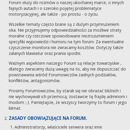
Forum służy do rozmów o naszej ukochanej marce, o innych
fajnych autach i o szeroko pojętej problematyce
motoryzacyjnej, ale także - po prostu - o życiu.
Wszelkie tematy często brane są z dużym przymrużeniem
oka. Nie przyjmujemy odpowiedzialności za możliwe straty
moralne czy rzeczowe spowodowane niezrozumieniem
specyfiki wypowiedzi i humoru na tym forum. Za ewentualne
czyszczenie monitora nie zwracamy kosztów. Dotyczy także
zalanych klawiatur oraz prania spodni.
Ważnym aspektem naszego Forum są relacje towarzyskie ,
dlatego zwracamy dużą uwagę na to, aby nie dopuszczać do
powstawania wśród Forumowiczów żadnych podziałów,
konfliktów, antagonizmów.
Prosimy Forumowiczów, by starali się nie obrażać bliźnich i
nie wychowywali ich przemocą; zostawcie tę frajdę adminom i
modom ;-). Pamiętajcie, że wszyscy tworzymy to forum i jego
klimat.
ZASADY OBOWIĄZUJĄCE NA FORUM.
Administratorzy, właściciele serwera oraz inne