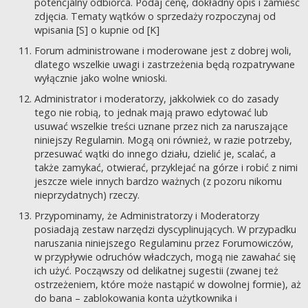
potencjalny odbiorca. Podaj cenę, dokładny opis i zamieść
zdjęcia. Tematy wątków o sprzedaży rozpoczynaj od
wpisania [S] o kupnie od [K]
Forum administrowane i moderowane jest z dobrej woli,
dlatego wszelkie uwagi i zastrzeżenia będą rozpatrywane
wyłącznie jako wolne wnioski.
Administrator i moderatorzy, jakkolwiek co do zasady
tego nie robią, to jednak mają prawo edytować lub
usuwać wszelkie treści uznane przez nich za naruszające
niniejszy Regulamin. Mogą oni również, w razie potrzeby,
przesuwać wątki do innego działu, dzielić je, scalać, a
także zamykać, otwierać, przyklejać na górze i robić z nimi
jeszcze wiele innych bardzo ważnych (z pozoru nikomu
nieprzydatnych) rzeczy.
Przypominamy, że Administratorzy i Moderatorzy
posiadają zestaw narzędzi dyscyplinujących. W przypadku
naruszania niniejszego Regulaminu przez Forumowiczów,
w przypływie odruchów władczych, mogą nie zawahać się
ich użyć. Począwszy od delikatnej sugestii (zwanej też
ostrzeżeniem, które może nastąpić w dowolnej formie), aż
do bana – zablokowania konta użytkownika i