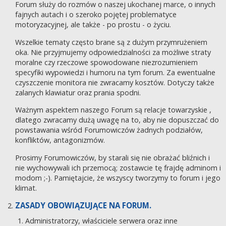
Forum służy do rozmów o naszej ukochanej marce, o innych
fajnych autach i o szeroko pojętej problematyce
motoryzacyjnej, ale także - po prostu - o życiu.
Wszelkie tematy często brane są z dużym przymrużeniem
oka. Nie przyjmujemy odpowiedzialności za możliwe straty
moralne czy rzeczowe spowodowane niezrozumieniem
specyfiki wypowiedzi i humoru na tym forum. Za ewentualne
czyszczenie monitora nie zwracamy kosztów. Dotyczy także
zalanych klawiatur oraz prania spodni.
Ważnym aspektem naszego Forum są relacje towarzyskie ,
dlatego zwracamy dużą uwagę na to, aby nie dopuszczać do
powstawania wśród Forumowiczów żadnych podziałów,
konfliktów, antagonizmów.
Prosimy Forumowiczów, by starali się nie obrażać bliźnich i
nie wychowywali ich przemocą; zostawcie tę frajdę adminom i
modom ;-). Pamiętajcie, że wszyscy tworzymy to forum i jego
klimat.
ZASADY OBOWIĄZUJĄCE NA FORUM.
Administratorzy, właściciele serwera oraz inne