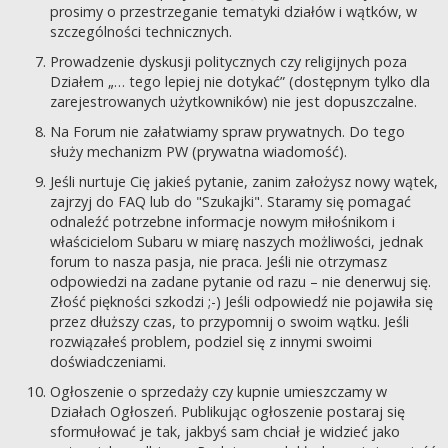
prosimy o przestrzeganie tematyki działów i wątków, w
szczególności technicznych.
Prowadzenie dyskusji politycznych czy religijnych poza
Działem „… tego lepiej nie dotykać” (dostępnym tylko dla
zarejestrowanych użytkowników) nie jest dopuszczalne.
Na Forum nie załatwiamy spraw prywatnych. Do tego
służy mechanizm PW (prywatna wiadomość).
Jeśli nurtuje Cię jakieś pytanie, zanim założysz nowy wątek,
zajrzyj do FAQ lub do "Szukajki". Staramy się pomagać
odnaleźć potrzebne informacje nowym miłośnikom i
właścicielom Subaru w miarę naszych możliwości, jednak
forum to nasza pasja, nie praca. Jeśli nie otrzymasz
odpowiedzi na zadane pytanie od razu – nie denerwuj się.
Złość piękności szkodzi ;-) Jeśli odpowiedź nie pojawiła się
przez dłuższy czas, to przypomnij o swoim wątku. Jeśli
rozwiązałeś problem, podziel się z innymi swoimi
doświadczeniami.
Ogłoszenie o sprzedaży czy kupnie umieszczamy w
Działach Ogłoszeń. Publikując ogłoszenie postaraj się
sformułować je tak, jakbyś sam chciał je widzieć jako