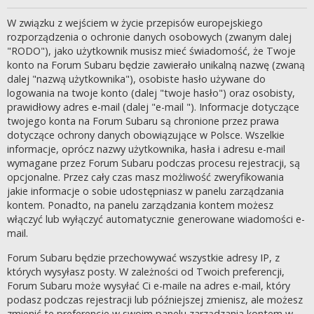
W związku z wejściem w życie przepisów europejskiego
rozporządzenia o ochronie danych osobowych (zwanym dalej
"RODO"), jako użytkownik musisz mieć świadomość, że Twoje
konto na Forum Subaru będzie zawierało unikalną nazwę (zwaną
dalej "nazwą użytkownika"), osobiste hasło używane do
logowania na twoje konto (dalej "twoje hasło") oraz osobisty,
prawidłowy adres e-mail (dalej "e-mail "). Informacje dotyczące
twojego konta na Forum Subaru są chronione przez prawa
dotyczące ochrony danych obowiązujące w Polsce. Wszelkie
informacje, oprócz nazwy użytkownika, hasła i adresu e-mail
wymagane przez Forum Subaru podczas procesu rejestracji, są
opcjonalne. Przez cały czas masz możliwość zweryfikowania
jakie informacje o sobie udostępniasz w panelu zarządzania
kontem. Ponadto, na panelu zarządzania kontem możesz
włączyć lub wyłączyć automatycznie generowane wiadomości e-
mail.
Forum Subaru będzie przechowywać wszystkie adresy IP, z
których wysyłasz posty. W zależności od Twoich preferencji,
Forum Subaru może wysyłać Ci e-maile na adres e-mail, który
podasz podczas rejestracji lub późniejszej zmienisz, ale możesz
zmienić te preferencje w swoim panelu zarządzania kontem w