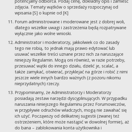
potencjalny odbiorca. Podaj cenę, dokładny opis i zamieść
zdjęcia. Tematy wątków o sprzedaży rozpoczynaj od
wpisania [S] o kupnie od [K]
Forum administrowane i moderowane jest z dobrej woli,
dlatego wszelkie uwagi i zastrzeżenia będą rozpatrywane
wyłącznie jako wolne wnioski.
Administrator i moderatorzy, jakkolwiek co do zasady
tego nie robią, to jednak mają prawo edytować lub
usuwać wszelkie treści uznane przez nich za naruszające
niniejszy Regulamin. Mogą oni również, w razie potrzeby,
przesuwać wątki do innego działu, dzielić je, scalać, a
także zamykać, otwierać, przyklejać na górze i robić z nimi
jeszcze wiele innych bardzo ważnych (z pozoru nikomu
nieprzydatnych) rzeczy.
Przypominamy, że Administratorzy i Moderatorzy
posiadają zestaw narzędzi dyscyplinujących. W przypadku
naruszania niniejszego Regulaminu przez Forumowiczów,
w przypływie odruchów władczych, mogą nie zawahać się
ich użyć. Począwszy od delikatnej sugestii (zwanej też
ostrzeżeniem, które może nastąpić w dowolnej formie), aż
do bana – zablokowania konta użytkownika i