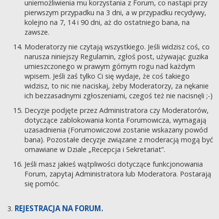
uniemożliwienia mu korzystania z Forum, co nastąpi przy
pierwszym przypadku na 3 dni, a w przypadku recydywy,
kolejno na 7, 14 i 90 dni, aż do ostatniego bana, na
zawsze.
Moderatorzy nie czytają wszystkiego. Jeśli widzisz coś, co
narusza niniejszy Regulamin, zgłoś post, używając guzika
umieszczonego w prawym górnym rogu nad każdym
wpisem. Jeśli zaś tylko Ci się wydaje, że coś takiego
widzisz, to nic nie naciskaj, żeby Moderatorzy, za nękanie
ich bezzasadnymi zgłoszeniami, czegoś też nie nacisnęli ;-)
Decyzje podjęte przez Administratora czy Moderatorów,
dotyczące zablokowania konta Forumowicza, wymagają
uzasadnienia (Forumowiczowi zostanie wskazany powód
bana). Pozostałe decyzje związane z moderacją mogą być
omawiane w Dziale „Recepcja i Sekretariat”.
Jeśli masz jakieś wątpliwości dotyczące funkcjonowania
Forum, zapytaj Administratora lub Moderatora. Postarają
się pomóc.
REJESTRACJA NA FORUM.