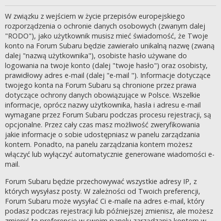
W związku z wejściem w życie przepisów europejskiego
rozporządzenia o ochronie danych osobowych (zwanym dalej
"RODO"), jako użytkownik musisz mieć świadomość, że Twoje
konto na Forum Subaru będzie zawierało unikalną nazwę (zwaną
dalej "nazwą użytkownika"), osobiste hasło używane do
logowania na twoje konto (dalej "twoje hasło") oraz osobisty,
prawidłowy adres e-mail (dalej "e-mail "). Informacje dotyczące
twojego konta na Forum Subaru są chronione przez prawa
dotyczące ochrony danych obowiązujące w Polsce. Wszelkie
informacje, oprócz nazwy użytkownika, hasła i adresu e-mail
wymagane przez Forum Subaru podczas procesu rejestracji, są
opcjonalne. Przez cały czas masz możliwość zweryfikowania
jakie informacje o sobie udostępniasz w panelu zarządzania
kontem. Ponadto, na panelu zarządzania kontem możesz
włączyć lub wyłączyć automatycznie generowane wiadomości e-
mail.
Forum Subaru będzie przechowywać wszystkie adresy IP, z
których wysyłasz posty. W zależności od Twoich preferencji,
Forum Subaru może wysyłać Ci e-maile na adres e-mail, który
podasz podczas rejestracji lub późniejszej zmienisz, ale możesz
zmienić te preferencje w swoim panelu zarządzania kontem w