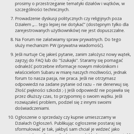
prosimy o przestrzeganie tematyki działów i wątków, w
szczególności technicznych.
Prowadzenie dyskusji politycznych czy religijnych poza
Działem „… tego lepiej nie dotykać” (dostępnym tylko dla
zarejestrowanych użytkowników) nie jest dopuszczalne.
Na Forum nie załatwiamy spraw prywatnych. Do tego
służy mechanizm PW (prywatna wiadomość).
Jeśli nurtuje Cię jakieś pytanie, zanim założysz nowy wątek,
zajrzyj do FAQ lub do "Szukajki". Staramy się pomagać
odnaleźć potrzebne informacje nowym miłośnikom i
właścicielom Subaru w miarę naszych możliwości, jednak
forum to nasza pasja, nie praca. Jeśli nie otrzymasz
odpowiedzi na zadane pytanie od razu – nie denerwuj się.
Złość piękności szkodzi ;-) Jeśli odpowiedź nie pojawiła się
przez dłuższy czas, to przypomnij o swoim wątku. Jeśli
rozwiązałeś problem, podziel się z innymi swoimi
doświadczeniami.
Ogłoszenie o sprzedaży czy kupnie umieszczamy w
Działach Ogłoszeń. Publikując ogłoszenie postaraj się
sformułować je tak, jakbyś sam chciał je widzieć jako