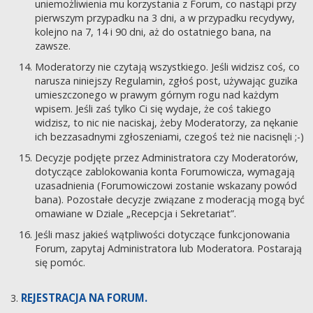
uniemożliwienia mu korzystania z Forum, co nastąpi przy
pierwszym przypadku na 3 dni, a w przypadku recydywy,
kolejno na 7, 14 i 90 dni, aż do ostatniego bana, na
zawsze.
Moderatorzy nie czytają wszystkiego. Jeśli widzisz coś, co
narusza niniejszy Regulamin, zgłoś post, używając guzika
umieszczonego w prawym górnym rogu nad każdym
wpisem. Jeśli zaś tylko Ci się wydaje, że coś takiego
widzisz, to nic nie naciskaj, żeby Moderatorzy, za nękanie
ich bezzasadnymi zgłoszeniami, czegoś też nie nacisnęli ;-)
Decyzje podjęte przez Administratora czy Moderatorów,
dotyczące zablokowania konta Forumowicza, wymagają
uzasadnienia (Forumowiczowi zostanie wskazany powód
bana). Pozostałe decyzje związane z moderacją mogą być
omawiane w Dziale „Recepcja i Sekretariat”.
Jeśli masz jakieś wątpliwości dotyczące funkcjonowania
Forum, zapytaj Administratora lub Moderatora. Postarają
się pomóc.
REJESTRACJA NA FORUM.