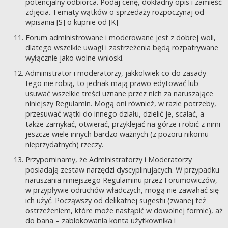
potencjalny odbiorca. Podaj cenę, dokładny opis i zamieść
zdjęcia. Tematy wątków o sprzedaży rozpoczynaj od
wpisania [S] o kupnie od [K]
Forum administrowane i moderowane jest z dobrej woli,
dlatego wszelkie uwagi i zastrzeżenia będą rozpatrywane
wyłącznie jako wolne wnioski.
Administrator i moderatorzy, jakkolwiek co do zasady
tego nie robią, to jednak mają prawo edytować lub
usuwać wszelkie treści uznane przez nich za naruszające
niniejszy Regulamin. Mogą oni również, w razie potrzeby,
przesuwać wątki do innego działu, dzielić je, scalać, a
także zamykać, otwierać, przyklejać na górze i robić z nimi
jeszcze wiele innych bardzo ważnych (z pozoru nikomu
nieprzydatnych) rzeczy.
Przypominamy, że Administratorzy i Moderatorzy
posiadają zestaw narzędzi dyscyplinujących. W przypadku
naruszania niniejszego Regulaminu przez Forumowiczów,
w przypływie odruchów władczych, mogą nie zawahać się
ich użyć. Począwszy od delikatnej sugestii (zwanej też
ostrzeżeniem, które może nastąpić w dowolnej formie), aż
do bana – zablokowania konta użytkownika i