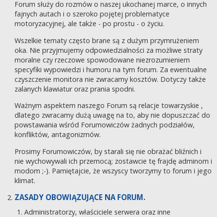
Forum służy do rozmów o naszej ukochanej marce, o innych
fajnych autach i o szeroko pojętej problematyce
motoryzacyjnej, ale także - po prostu - o życiu.
Wszelkie tematy często brane są z dużym przymrużeniem
oka. Nie przyjmujemy odpowiedzialności za możliwe straty
moralne czy rzeczowe spowodowane niezrozumieniem
specyfiki wypowiedzi i humoru na tym forum. Za ewentualne
czyszczenie monitora nie zwracamy kosztów. Dotyczy także
zalanych klawiatur oraz prania spodni.
Ważnym aspektem naszego Forum są relacje towarzyskie ,
dlatego zwracamy dużą uwagę na to, aby nie dopuszczać do
powstawania wśród Forumowiczów żadnych podziałów,
konfliktów, antagonizmów.
Prosimy Forumowiczów, by starali się nie obrażać bliźnich i
nie wychowywali ich przemocą; zostawcie tę frajdę adminom i
modom ;-). Pamiętajcie, że wszyscy tworzymy to forum i jego
klimat.
ZASADY OBOWIĄZUJĄCE NA FORUM.
Administratorzy, właściciele serwera oraz inne