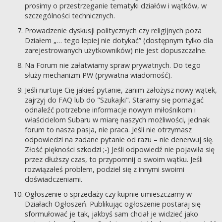
prosimy o przestrzeganie tematyki działów i wątków, w
szczególności technicznych.
Prowadzenie dyskusji politycznych czy religijnych poza
Działem „… tego lepiej nie dotykać” (dostępnym tylko dla
zarejestrowanych użytkowników) nie jest dopuszczalne.
Na Forum nie załatwiamy spraw prywatnych. Do tego
służy mechanizm PW (prywatna wiadomość).
Jeśli nurtuje Cię jakieś pytanie, zanim założysz nowy wątek,
zajrzyj do FAQ lub do "Szukajki". Staramy się pomagać
odnaleźć potrzebne informacje nowym miłośnikom i
właścicielom Subaru w miarę naszych możliwości, jednak
forum to nasza pasja, nie praca. Jeśli nie otrzymasz
odpowiedzi na zadane pytanie od razu – nie denerwuj się.
Złość piękności szkodzi ;-) Jeśli odpowiedź nie pojawiła się
przez dłuższy czas, to przypomnij o swoim wątku. Jeśli
rozwiązałeś problem, podziel się z innymi swoimi
doświadczeniami.
Ogłoszenie o sprzedaży czy kupnie umieszczamy w
Działach Ogłoszeń. Publikując ogłoszenie postaraj się
sformułować je tak, jakbyś sam chciał je widzieć jako