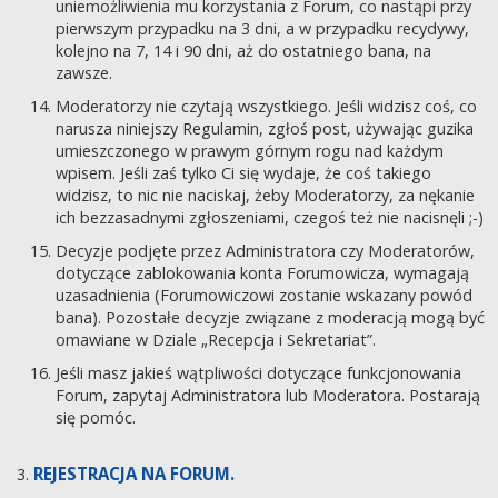
uniemożliwienia mu korzystania z Forum, co nastąpi przy
pierwszym przypadku na 3 dni, a w przypadku recydywy,
kolejno na 7, 14 i 90 dni, aż do ostatniego bana, na
zawsze.
Moderatorzy nie czytają wszystkiego. Jeśli widzisz coś, co
narusza niniejszy Regulamin, zgłoś post, używając guzika
umieszczonego w prawym górnym rogu nad każdym
wpisem. Jeśli zaś tylko Ci się wydaje, że coś takiego
widzisz, to nic nie naciskaj, żeby Moderatorzy, za nękanie
ich bezzasadnymi zgłoszeniami, czegoś też nie nacisnęli ;-)
Decyzje podjęte przez Administratora czy Moderatorów,
dotyczące zablokowania konta Forumowicza, wymagają
uzasadnienia (Forumowiczowi zostanie wskazany powód
bana). Pozostałe decyzje związane z moderacją mogą być
omawiane w Dziale „Recepcja i Sekretariat”.
Jeśli masz jakieś wątpliwości dotyczące funkcjonowania
Forum, zapytaj Administratora lub Moderatora. Postarają
się pomóc.
REJESTRACJA NA FORUM.