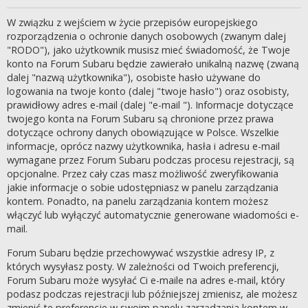
W związku z wejściem w życie przepisów europejskiego
rozporządzenia o ochronie danych osobowych (zwanym dalej
"RODO"), jako użytkownik musisz mieć świadomość, że Twoje
konto na Forum Subaru będzie zawierało unikalną nazwę (zwaną
dalej "nazwą użytkownika"), osobiste hasło używane do
logowania na twoje konto (dalej "twoje hasło") oraz osobisty,
prawidłowy adres e-mail (dalej "e-mail "). Informacje dotyczące
twojego konta na Forum Subaru są chronione przez prawa
dotyczące ochrony danych obowiązujące w Polsce. Wszelkie
informacje, oprócz nazwy użytkownika, hasła i adresu e-mail
wymagane przez Forum Subaru podczas procesu rejestracji, są
opcjonalne. Przez cały czas masz możliwość zweryfikowania
jakie informacje o sobie udostępniasz w panelu zarządzania
kontem. Ponadto, na panelu zarządzania kontem możesz
włączyć lub wyłączyć automatycznie generowane wiadomości e-
mail.
Forum Subaru będzie przechowywać wszystkie adresy IP, z
których wysyłasz posty. W zależności od Twoich preferencji,
Forum Subaru może wysyłać Ci e-maile na adres e-mail, który
podasz podczas rejestracji lub późniejszej zmienisz, ale możesz
zmienić te preferencje w swoim panelu zarządzania kontem w