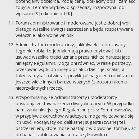
potencjalny odbiorca. Podaj cenę, dokładny opis i zamieść
zdjęcia. Tematy wątków o sprzedaży rozpoczynaj od
wpisania [S] o kupnie od [K]
Forum administrowane i moderowane jest z dobrej woli,
dlatego wszelkie uwagi i zastrzeżenia będą rozpatrywane
wyłącznie jako wolne wnioski.
Administrator i moderatorzy, jakkolwiek co do zasady
tego nie robią, to jednak mają prawo edytować lub
usuwać wszelkie treści uznane przez nich za naruszające
niniejszy Regulamin. Mogą oni również, w razie potrzeby,
przesuwać wątki do innego działu, dzielić je, scalać, a
także zamykać, otwierać, przyklejać na górze i robić z nimi
jeszcze wiele innych bardzo ważnych (z pozoru nikomu
nieprzydatnych) rzeczy.
Przypominamy, że Administratorzy i Moderatorzy
posiadają zestaw narzędzi dyscyplinujących. W przypadku
naruszania niniejszego Regulaminu przez Forumowiczów,
w przypływie odruchów władczych, mogą nie zawahać się
ich użyć. Począwszy od delikatnej sugestii (zwanej też
ostrzeżeniem, które może nastąpić w dowolnej formie), aż
do bana – zablokowania konta użytkownika i