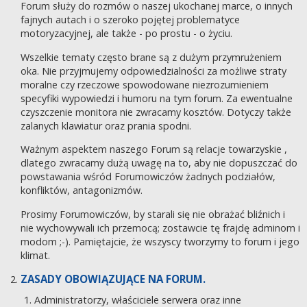
Forum służy do rozmów o naszej ukochanej marce, o innych
fajnych autach i o szeroko pojętej problematyce
motoryzacyjnej, ale także - po prostu - o życiu.
Wszelkie tematy często brane są z dużym przymrużeniem
oka. Nie przyjmujemy odpowiedzialności za możliwe straty
moralne czy rzeczowe spowodowane niezrozumieniem
specyfiki wypowiedzi i humoru na tym forum. Za ewentualne
czyszczenie monitora nie zwracamy kosztów. Dotyczy także
zalanych klawiatur oraz prania spodni.
Ważnym aspektem naszego Forum są relacje towarzyskie ,
dlatego zwracamy dużą uwagę na to, aby nie dopuszczać do
powstawania wśród Forumowiczów żadnych podziałów,
konfliktów, antagonizmów.
Prosimy Forumowiczów, by starali się nie obrażać bliźnich i
nie wychowywali ich przemocą; zostawcie tę frajdę adminom i
modom ;-). Pamiętajcie, że wszyscy tworzymy to forum i jego
klimat.
ZASADY OBOWIĄZUJĄCE NA FORUM.
Administratorzy, właściciele serwera oraz inne