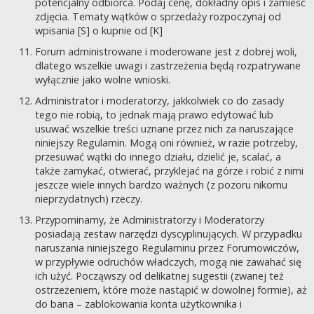
potencjalny odbiorca. Podaj cenę, dokładny opis i zamieść
zdjęcia. Tematy wątków o sprzedaży rozpoczynaj od
wpisania [S] o kupnie od [K]
Forum administrowane i moderowane jest z dobrej woli,
dlatego wszelkie uwagi i zastrzeżenia będą rozpatrywane
wyłącznie jako wolne wnioski.
Administrator i moderatorzy, jakkolwiek co do zasady
tego nie robią, to jednak mają prawo edytować lub
usuwać wszelkie treści uznane przez nich za naruszające
niniejszy Regulamin. Mogą oni również, w razie potrzeby,
przesuwać wątki do innego działu, dzielić je, scalać, a
także zamykać, otwierać, przyklejać na górze i robić z nimi
jeszcze wiele innych bardzo ważnych (z pozoru nikomu
nieprzydatnych) rzeczy.
Przypominamy, że Administratorzy i Moderatorzy
posiadają zestaw narzędzi dyscyplinujących. W przypadku
naruszania niniejszego Regulaminu przez Forumowiczów,
w przypływie odruchów władczych, mogą nie zawahać się
ich użyć. Począwszy od delikatnej sugestii (zwanej też
ostrzeżeniem, które może nastąpić w dowolnej formie), aż
do bana – zablokowania konta użytkownika i