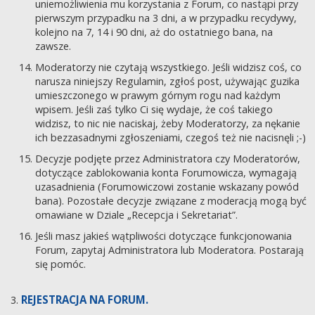
uniemożliwienia mu korzystania z Forum, co nastąpi przy
pierwszym przypadku na 3 dni, a w przypadku recydywy,
kolejno na 7, 14 i 90 dni, aż do ostatniego bana, na
zawsze.
Moderatorzy nie czytają wszystkiego. Jeśli widzisz coś, co
narusza niniejszy Regulamin, zgłoś post, używając guzika
umieszczonego w prawym górnym rogu nad każdym
wpisem. Jeśli zaś tylko Ci się wydaje, że coś takiego
widzisz, to nic nie naciskaj, żeby Moderatorzy, za nękanie
ich bezzasadnymi zgłoszeniami, czegoś też nie nacisnęli ;-)
Decyzje podjęte przez Administratora czy Moderatorów,
dotyczące zablokowania konta Forumowicza, wymagają
uzasadnienia (Forumowiczowi zostanie wskazany powód
bana). Pozostałe decyzje związane z moderacją mogą być
omawiane w Dziale „Recepcja i Sekretariat”.
Jeśli masz jakieś wątpliwości dotyczące funkcjonowania
Forum, zapytaj Administratora lub Moderatora. Postarają
się pomóc.
REJESTRACJA NA FORUM.