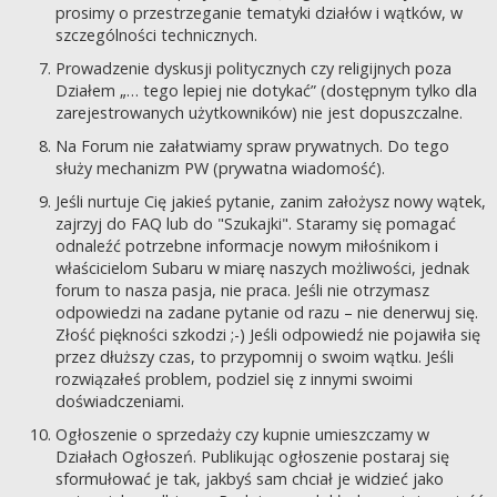
prosimy o przestrzeganie tematyki działów i wątków, w
szczególności technicznych.
Prowadzenie dyskusji politycznych czy religijnych poza
Działem „… tego lepiej nie dotykać” (dostępnym tylko dla
zarejestrowanych użytkowników) nie jest dopuszczalne.
Na Forum nie załatwiamy spraw prywatnych. Do tego
służy mechanizm PW (prywatna wiadomość).
Jeśli nurtuje Cię jakieś pytanie, zanim założysz nowy wątek,
zajrzyj do FAQ lub do "Szukajki". Staramy się pomagać
odnaleźć potrzebne informacje nowym miłośnikom i
właścicielom Subaru w miarę naszych możliwości, jednak
forum to nasza pasja, nie praca. Jeśli nie otrzymasz
odpowiedzi na zadane pytanie od razu – nie denerwuj się.
Złość piękności szkodzi ;-) Jeśli odpowiedź nie pojawiła się
przez dłuższy czas, to przypomnij o swoim wątku. Jeśli
rozwiązałeś problem, podziel się z innymi swoimi
doświadczeniami.
Ogłoszenie o sprzedaży czy kupnie umieszczamy w
Działach Ogłoszeń. Publikując ogłoszenie postaraj się
sformułować je tak, jakbyś sam chciał je widzieć jako