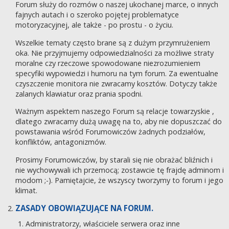
Forum służy do rozmów o naszej ukochanej marce, o innych
fajnych autach i o szeroko pojętej problematyce
motoryzacyjnej, ale także - po prostu - o życiu.
Wszelkie tematy często brane są z dużym przymrużeniem
oka. Nie przyjmujemy odpowiedzialności za możliwe straty
moralne czy rzeczowe spowodowane niezrozumieniem
specyfiki wypowiedzi i humoru na tym forum. Za ewentualne
czyszczenie monitora nie zwracamy kosztów. Dotyczy także
zalanych klawiatur oraz prania spodni.
Ważnym aspektem naszego Forum są relacje towarzyskie ,
dlatego zwracamy dużą uwagę na to, aby nie dopuszczać do
powstawania wśród Forumowiczów żadnych podziałów,
konfliktów, antagonizmów.
Prosimy Forumowiczów, by starali się nie obrażać bliźnich i
nie wychowywali ich przemocą; zostawcie tę frajdę adminom i
modom ;-). Pamiętajcie, że wszyscy tworzymy to forum i jego
klimat.
ZASADY OBOWIĄZUJĄCE NA FORUM.
Administratorzy, właściciele serwera oraz inne