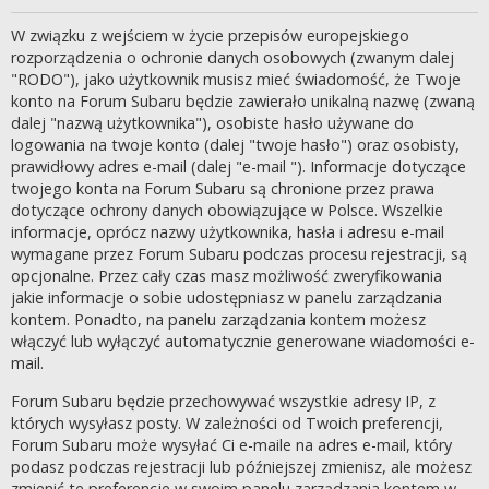
W związku z wejściem w życie przepisów europejskiego
rozporządzenia o ochronie danych osobowych (zwanym dalej
"RODO"), jako użytkownik musisz mieć świadomość, że Twoje
konto na Forum Subaru będzie zawierało unikalną nazwę (zwaną
dalej "nazwą użytkownika"), osobiste hasło używane do
logowania na twoje konto (dalej "twoje hasło") oraz osobisty,
prawidłowy adres e-mail (dalej "e-mail "). Informacje dotyczące
twojego konta na Forum Subaru są chronione przez prawa
dotyczące ochrony danych obowiązujące w Polsce. Wszelkie
informacje, oprócz nazwy użytkownika, hasła i adresu e-mail
wymagane przez Forum Subaru podczas procesu rejestracji, są
opcjonalne. Przez cały czas masz możliwość zweryfikowania
jakie informacje o sobie udostępniasz w panelu zarządzania
kontem. Ponadto, na panelu zarządzania kontem możesz
włączyć lub wyłączyć automatycznie generowane wiadomości e-
mail.
Forum Subaru będzie przechowywać wszystkie adresy IP, z
których wysyłasz posty. W zależności od Twoich preferencji,
Forum Subaru może wysyłać Ci e-maile na adres e-mail, który
podasz podczas rejestracji lub późniejszej zmienisz, ale możesz
zmienić te preferencje w swoim panelu zarządzania kontem w