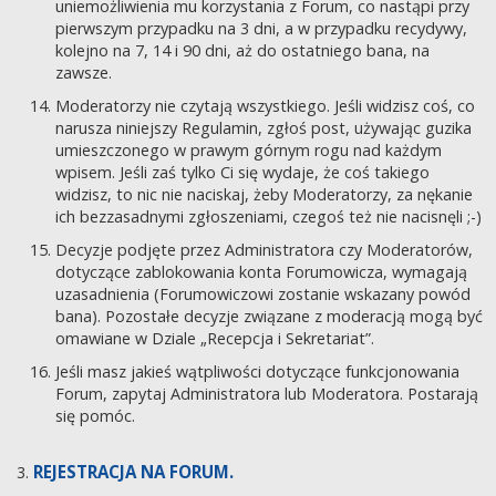
uniemożliwienia mu korzystania z Forum, co nastąpi przy
pierwszym przypadku na 3 dni, a w przypadku recydywy,
kolejno na 7, 14 i 90 dni, aż do ostatniego bana, na
zawsze.
Moderatorzy nie czytają wszystkiego. Jeśli widzisz coś, co
narusza niniejszy Regulamin, zgłoś post, używając guzika
umieszczonego w prawym górnym rogu nad każdym
wpisem. Jeśli zaś tylko Ci się wydaje, że coś takiego
widzisz, to nic nie naciskaj, żeby Moderatorzy, za nękanie
ich bezzasadnymi zgłoszeniami, czegoś też nie nacisnęli ;-)
Decyzje podjęte przez Administratora czy Moderatorów,
dotyczące zablokowania konta Forumowicza, wymagają
uzasadnienia (Forumowiczowi zostanie wskazany powód
bana). Pozostałe decyzje związane z moderacją mogą być
omawiane w Dziale „Recepcja i Sekretariat”.
Jeśli masz jakieś wątpliwości dotyczące funkcjonowania
Forum, zapytaj Administratora lub Moderatora. Postarają
się pomóc.
REJESTRACJA NA FORUM.