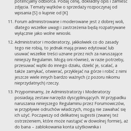
potencjalny odbiorca. Podaj cenę, dokładny opis i zamieść
zdjęcia. Tematy wątków o sprzedaży rozpoczynaj od
wpisania [S] o kupnie od [K]
Forum administrowane i moderowane jest z dobrej woli,
dlatego wszelkie uwagi i zastrzeżenia będą rozpatrywane
wyłącznie jako wolne wnioski.
Administrator i moderatorzy, jakkolwiek co do zasady
tego nie robią, to jednak mają prawo edytować lub
usuwać wszelkie treści uznane przez nich za naruszające
niniejszy Regulamin. Mogą oni również, w razie potrzeby,
przesuwać wątki do innego działu, dzielić je, scalać, a
także zamykać, otwierać, przyklejać na górze i robić z nimi
jeszcze wiele innych bardzo ważnych (z pozoru nikomu
nieprzydatnych) rzeczy.
Przypominamy, że Administratorzy i Moderatorzy
posiadają zestaw narzędzi dyscyplinujących. W przypadku
naruszania niniejszego Regulaminu przez Forumowiczów,
w przypływie odruchów władczych, mogą nie zawahać się
ich użyć. Począwszy od delikatnej sugestii (zwanej też
ostrzeżeniem, które może nastąpić w dowolnej formie), aż
do bana – zablokowania konta użytkownika i