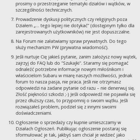
prosimy o przestrzeganie tematyki działów i wątków, w
szczególności technicznych.
Prowadzenie dyskusji politycznych czy religijnych poza
Działem „… tego lepiej nie dotykać” (dostępnym tylko dla
zarejestrowanych użytkowników) nie jest dopuszczalne.
Na Forum nie załatwiamy spraw prywatnych. Do tego
służy mechanizm PW (prywatna wiadomość).
Jeśli nurtuje Cię jakieś pytanie, zanim założysz nowy wątek,
zajrzyj do FAQ lub do "Szukajki". Staramy się pomagać
odnaleźć potrzebne informacje nowym miłośnikom i
właścicielom Subaru w miarę naszych możliwości, jednak
forum to nasza pasja, nie praca. Jeśli nie otrzymasz
odpowiedzi na zadane pytanie od razu – nie denerwuj się.
Złość piękności szkodzi ;-) Jeśli odpowiedź nie pojawiła się
przez dłuższy czas, to przypomnij o swoim wątku. Jeśli
rozwiązałeś problem, podziel się z innymi swoimi
doświadczeniami.
Ogłoszenie o sprzedaży czy kupnie umieszczamy w
Działach Ogłoszeń. Publikując ogłoszenie postaraj się
sformułować je tak, jakbyś sam chciał je widzieć jako