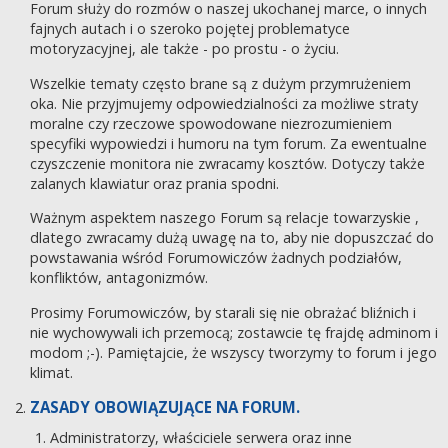
Forum służy do rozmów o naszej ukochanej marce, o innych
fajnych autach i o szeroko pojętej problematyce
motoryzacyjnej, ale także - po prostu - o życiu.
Wszelkie tematy często brane są z dużym przymrużeniem
oka. Nie przyjmujemy odpowiedzialności za możliwe straty
moralne czy rzeczowe spowodowane niezrozumieniem
specyfiki wypowiedzi i humoru na tym forum. Za ewentualne
czyszczenie monitora nie zwracamy kosztów. Dotyczy także
zalanych klawiatur oraz prania spodni.
Ważnym aspektem naszego Forum są relacje towarzyskie ,
dlatego zwracamy dużą uwagę na to, aby nie dopuszczać do
powstawania wśród Forumowiczów żadnych podziałów,
konfliktów, antagonizmów.
Prosimy Forumowiczów, by starali się nie obrażać bliźnich i
nie wychowywali ich przemocą; zostawcie tę frajdę adminom i
modom ;-). Pamiętajcie, że wszyscy tworzymy to forum i jego
klimat.
ZASADY OBOWIĄZUJĄCE NA FORUM.
Administratorzy, właściciele serwera oraz inne