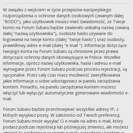
W związku z wejściem w życie przepisów europejskiego
rozporządzenia o ochronie danych osobowych (zwanym dalej
"RODO"), jako użytkownik musisz mieć świadomość, że Twoje
konto na Forum Subaru będzie zawierało unikalną nazwę (zwaną
dalej "nazwą użytkownika"), osobiste hasło używane do
logowania na twoje konto (dalej "twoje hasło") oraz osobisty,
prawidłowy adres e-mail (dalej "e-mail "). Informacje dotyczące
twojego konta na Forum Subaru są chronione przez prawa
dotyczące ochrony danych obowiązujące w Polsce. Wszelkie
informacje, oprócz nazwy użytkownika, hasła i adresu e-mail
wymagane przez Forum Subaru podczas procesu rejestracji, są
opcjonalne. Przez cały czas masz możliwość zweryfikowania
jakie informacje o sobie udostępniasz w panelu zarządzania
kontem. Ponadto, na panelu zarządzania kontem możesz
włączyć lub wyłączyć automatycznie generowane wiadomości e-
mail.
Forum Subaru będzie przechowywać wszystkie adresy IP, z
których wysyłasz posty. W zależności od Twoich preferencji,
Forum Subaru może wysyłać Ci e-maile na adres e-mail, który
podasz podczas rejestracji lub późniejszej zmienisz, ale możesz
zmienić te preferencje w swoim panelu zarządzania kontem w