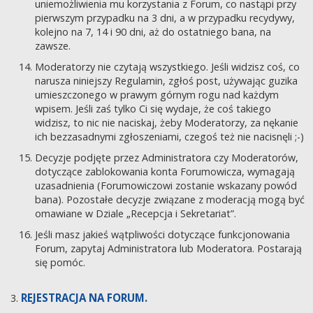
uniemożliwienia mu korzystania z Forum, co nastąpi przy
pierwszym przypadku na 3 dni, a w przypadku recydywy,
kolejno na 7, 14 i 90 dni, aż do ostatniego bana, na
zawsze.
Moderatorzy nie czytają wszystkiego. Jeśli widzisz coś, co
narusza niniejszy Regulamin, zgłoś post, używając guzika
umieszczonego w prawym górnym rogu nad każdym
wpisem. Jeśli zaś tylko Ci się wydaje, że coś takiego
widzisz, to nic nie naciskaj, żeby Moderatorzy, za nękanie
ich bezzasadnymi zgłoszeniami, czegoś też nie nacisnęli ;-)
Decyzje podjęte przez Administratora czy Moderatorów,
dotyczące zablokowania konta Forumowicza, wymagają
uzasadnienia (Forumowiczowi zostanie wskazany powód
bana). Pozostałe decyzje związane z moderacją mogą być
omawiane w Dziale „Recepcja i Sekretariat”.
Jeśli masz jakieś wątpliwości dotyczące funkcjonowania
Forum, zapytaj Administratora lub Moderatora. Postarają
się pomóc.
REJESTRACJA NA FORUM.