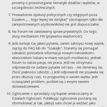
prosimy o przestrzeganie tematyki działów i wątków, w
szczególności technicznych.
Prowadzenie dyskusji politycznych czy religijnych poza
Działem „… tego lepiej nie dotykać” (dostępnym tylko dla
zarejestrowanych użytkowników) nie jest dopuszczalne.
Na Forum nie załatwiamy spraw prywatnych. Do tego
służy mechanizm PW (prywatna wiadomość).
Jeśli nurtuje Cię jakieś pytanie, zanim założysz nowy wątek,
zajrzyj do FAQ lub do "Szukajki". Staramy się pomagać
odnaleźć potrzebne informacje nowym miłośnikom i
właścicielom Subaru w miarę naszych możliwości, jednak
forum to nasza pasja, nie praca. Jeśli nie otrzymasz
odpowiedzi na zadane pytanie od razu – nie denerwuj się.
Złość piękności szkodzi ;-) Jeśli odpowiedź nie pojawiła się
przez dłuższy czas, to przypomnij o swoim wątku. Jeśli
rozwiązałeś problem, podziel się z innymi swoimi
doświadczeniami.
Ogłoszenie o sprzedaży czy kupnie umieszczamy w
Działach Ogłoszeń. Publikując ogłoszenie postaraj się
sformułować je tak, jakbyś sam chciał je widzieć jako