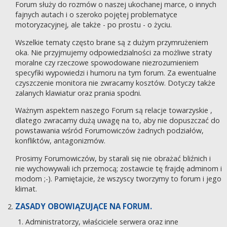
Forum służy do rozmów o naszej ukochanej marce, o innych
fajnych autach i o szeroko pojętej problematyce
motoryzacyjnej, ale także - po prostu - o życiu.
Wszelkie tematy często brane są z dużym przymrużeniem
oka. Nie przyjmujemy odpowiedzialności za możliwe straty
moralne czy rzeczowe spowodowane niezrozumieniem
specyfiki wypowiedzi i humoru na tym forum. Za ewentualne
czyszczenie monitora nie zwracamy kosztów. Dotyczy także
zalanych klawiatur oraz prania spodni.
Ważnym aspektem naszego Forum są relacje towarzyskie ,
dlatego zwracamy dużą uwagę na to, aby nie dopuszczać do
powstawania wśród Forumowiczów żadnych podziałów,
konfliktów, antagonizmów.
Prosimy Forumowiczów, by starali się nie obrażać bliźnich i
nie wychowywali ich przemocą; zostawcie tę frajdę adminom i
modom ;-). Pamiętajcie, że wszyscy tworzymy to forum i jego
klimat.
ZASADY OBOWIĄZUJĄCE NA FORUM.
Administratorzy, właściciele serwera oraz inne