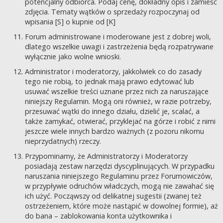
potencjalny odbiorca. Podaj cenę, dokładny opis i zamieść
zdjęcia. Tematy wątków o sprzedaży rozpoczynaj od
wpisania [S] o kupnie od [K]
Forum administrowane i moderowane jest z dobrej woli,
dlatego wszelkie uwagi i zastrzeżenia będą rozpatrywane
wyłącznie jako wolne wnioski.
Administrator i moderatorzy, jakkolwiek co do zasady
tego nie robią, to jednak mają prawo edytować lub
usuwać wszelkie treści uznane przez nich za naruszające
niniejszy Regulamin. Mogą oni również, w razie potrzeby,
przesuwać wątki do innego działu, dzielić je, scalać, a
także zamykać, otwierać, przyklejać na górze i robić z nimi
jeszcze wiele innych bardzo ważnych (z pozoru nikomu
nieprzydatnych) rzeczy.
Przypominamy, że Administratorzy i Moderatorzy
posiadają zestaw narzędzi dyscyplinujących. W przypadku
naruszania niniejszego Regulaminu przez Forumowiczów,
w przypływie odruchów władczych, mogą nie zawahać się
ich użyć. Począwszy od delikatnej sugestii (zwanej też
ostrzeżeniem, które może nastąpić w dowolnej formie), aż
do bana – zablokowania konta użytkownika i