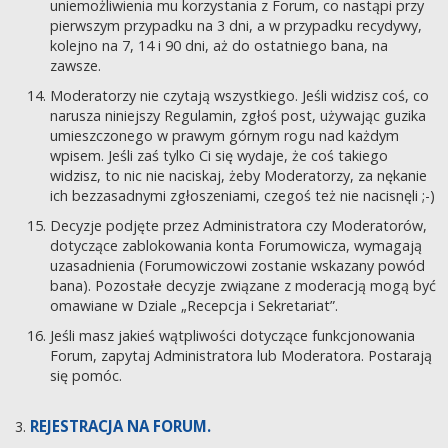
uniemożliwienia mu korzystania z Forum, co nastąpi przy
pierwszym przypadku na 3 dni, a w przypadku recydywy,
kolejno na 7, 14 i 90 dni, aż do ostatniego bana, na
zawsze.
Moderatorzy nie czytają wszystkiego. Jeśli widzisz coś, co
narusza niniejszy Regulamin, zgłoś post, używając guzika
umieszczonego w prawym górnym rogu nad każdym
wpisem. Jeśli zaś tylko Ci się wydaje, że coś takiego
widzisz, to nic nie naciskaj, żeby Moderatorzy, za nękanie
ich bezzasadnymi zgłoszeniami, czegoś też nie nacisnęli ;-)
Decyzje podjęte przez Administratora czy Moderatorów,
dotyczące zablokowania konta Forumowicza, wymagają
uzasadnienia (Forumowiczowi zostanie wskazany powód
bana). Pozostałe decyzje związane z moderacją mogą być
omawiane w Dziale „Recepcja i Sekretariat”.
Jeśli masz jakieś wątpliwości dotyczące funkcjonowania
Forum, zapytaj Administratora lub Moderatora. Postarają
się pomóc.
REJESTRACJA NA FORUM.