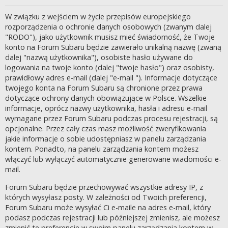
W związku z wejściem w życie przepisów europejskiego
rozporządzenia o ochronie danych osobowych (zwanym dalej
"RODO"), jako użytkownik musisz mieć świadomość, że Twoje
konto na Forum Subaru będzie zawierało unikalną nazwę (zwaną
dalej "nazwą użytkownika"), osobiste hasło używane do
logowania na twoje konto (dalej "twoje hasło") oraz osobisty,
prawidłowy adres e-mail (dalej "e-mail "). Informacje dotyczące
twojego konta na Forum Subaru są chronione przez prawa
dotyczące ochrony danych obowiązujące w Polsce. Wszelkie
informacje, oprócz nazwy użytkownika, hasła i adresu e-mail
wymagane przez Forum Subaru podczas procesu rejestracji, są
opcjonalne. Przez cały czas masz możliwość zweryfikowania
jakie informacje o sobie udostępniasz w panelu zarządzania
kontem. Ponadto, na panelu zarządzania kontem możesz
włączyć lub wyłączyć automatycznie generowane wiadomości e-
mail.
Forum Subaru będzie przechowywać wszystkie adresy IP, z
których wysyłasz posty. W zależności od Twoich preferencji,
Forum Subaru może wysyłać Ci e-maile na adres e-mail, który
podasz podczas rejestracji lub późniejszej zmienisz, ale możesz
zmienić te preferencje w swoim panelu zarządzania kontem w