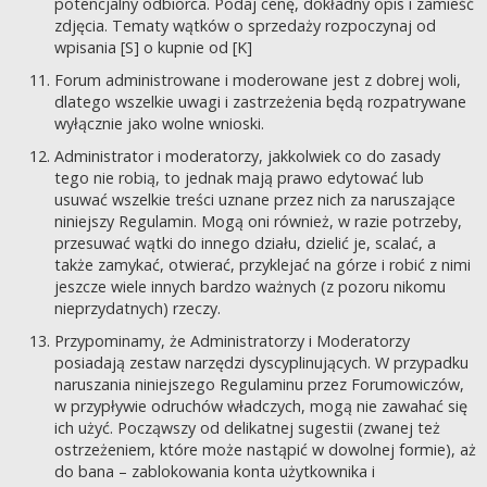
potencjalny odbiorca. Podaj cenę, dokładny opis i zamieść
zdjęcia. Tematy wątków o sprzedaży rozpoczynaj od
wpisania [S] o kupnie od [K]
Forum administrowane i moderowane jest z dobrej woli,
dlatego wszelkie uwagi i zastrzeżenia będą rozpatrywane
wyłącznie jako wolne wnioski.
Administrator i moderatorzy, jakkolwiek co do zasady
tego nie robią, to jednak mają prawo edytować lub
usuwać wszelkie treści uznane przez nich za naruszające
niniejszy Regulamin. Mogą oni również, w razie potrzeby,
przesuwać wątki do innego działu, dzielić je, scalać, a
także zamykać, otwierać, przyklejać na górze i robić z nimi
jeszcze wiele innych bardzo ważnych (z pozoru nikomu
nieprzydatnych) rzeczy.
Przypominamy, że Administratorzy i Moderatorzy
posiadają zestaw narzędzi dyscyplinujących. W przypadku
naruszania niniejszego Regulaminu przez Forumowiczów,
w przypływie odruchów władczych, mogą nie zawahać się
ich użyć. Począwszy od delikatnej sugestii (zwanej też
ostrzeżeniem, które może nastąpić w dowolnej formie), aż
do bana – zablokowania konta użytkownika i