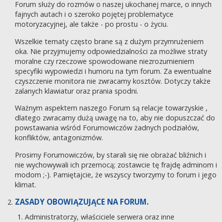
Forum służy do rozmów o naszej ukochanej marce, o innych
fajnych autach i o szeroko pojętej problematyce
motoryzacyjnej, ale także - po prostu - o życiu.
Wszelkie tematy często brane są z dużym przymrużeniem
oka. Nie przyjmujemy odpowiedzialności za możliwe straty
moralne czy rzeczowe spowodowane niezrozumieniem
specyfiki wypowiedzi i humoru na tym forum. Za ewentualne
czyszczenie monitora nie zwracamy kosztów. Dotyczy także
zalanych klawiatur oraz prania spodni.
Ważnym aspektem naszego Forum są relacje towarzyskie ,
dlatego zwracamy dużą uwagę na to, aby nie dopuszczać do
powstawania wśród Forumowiczów żadnych podziałów,
konfliktów, antagonizmów.
Prosimy Forumowiczów, by starali się nie obrażać bliźnich i
nie wychowywali ich przemocą; zostawcie tę frajdę adminom i
modom ;-). Pamiętajcie, że wszyscy tworzymy to forum i jego
klimat.
ZASADY OBOWIĄZUJĄCE NA FORUM.
Administratorzy, właściciele serwera oraz inne