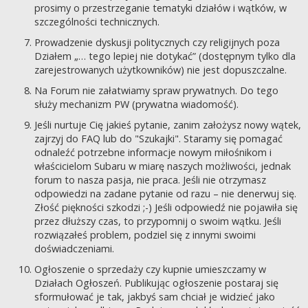
prosimy o przestrzeganie tematyki działów i wątków, w
szczególności technicznych.
Prowadzenie dyskusji politycznych czy religijnych poza
Działem „… tego lepiej nie dotykać” (dostępnym tylko dla
zarejestrowanych użytkowników) nie jest dopuszczalne.
Na Forum nie załatwiamy spraw prywatnych. Do tego
służy mechanizm PW (prywatna wiadomość).
Jeśli nurtuje Cię jakieś pytanie, zanim założysz nowy wątek,
zajrzyj do FAQ lub do "Szukajki". Staramy się pomagać
odnaleźć potrzebne informacje nowym miłośnikom i
właścicielom Subaru w miarę naszych możliwości, jednak
forum to nasza pasja, nie praca. Jeśli nie otrzymasz
odpowiedzi na zadane pytanie od razu – nie denerwuj się.
Złość piękności szkodzi ;-) Jeśli odpowiedź nie pojawiła się
przez dłuższy czas, to przypomnij o swoim wątku. Jeśli
rozwiązałeś problem, podziel się z innymi swoimi
doświadczeniami.
Ogłoszenie o sprzedaży czy kupnie umieszczamy w
Działach Ogłoszeń. Publikując ogłoszenie postaraj się
sformułować je tak, jakbyś sam chciał je widzieć jako