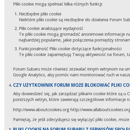
Pliki cookie mogą spełniać kilka różnych funkcji:
Niezbędne pliki cookie
Niektóre pliki cookie są niezbędne do działania Forum Sub
Pliki cookie analizujące wydajność
Te pliki cookie mogą gromadzić anonimowe informacje na
najbardziej popularne, jakie połączenia pomiędzy stronam
Funkcjonalność Pliki cookie dotyczące funkcjonalności
Te pliki cookie zapamiętują Twoją aktywność na forum, 
Forum Subaru może również zezwalać innym witrynom na umies
Google Analytics, aby pomóc nam monitorować ruch w naszej
CZY UŻYTKOWNIK FORUM MOŻE BLOKOWAĆ PLIKI CO
Aby dowiedzieć się, jak zarządzać plikami cookie które są u
poniższych witryn, które zawierają szczegółowe informacje na
http://www.aboutcookies.org
http://www.allaboutcookies.or
Pamiętaj, że jeśli zdecydujesz się wyłączyć pliki cookie, moż
PLIKI COOKIE NA FORUM SUBARU Z SERWISÓW SPOŁ