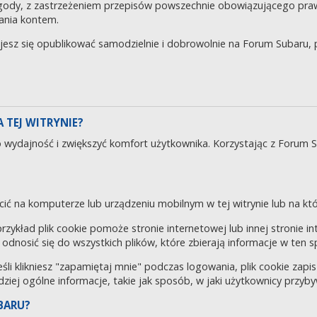
gody, z zastrzeżeniem przepisów powszechnie obowiązującego pra
ania kontem.
ujesz się opublikować samodzielnie i dobrowolnie na Forum Subaru
 TEJ WITRYNIE?
o wydajność i zwiększyć komfort użytkownika. Korzystając z Forum 
cić na komputerze lub urządzeniu mobilnym w tej witrynie lub na któr
 przykład plik cookie pomoże stronie internetowej lub innej stronie 
odnosić się do wszystkich plików, które zbierają informacje w ten 
eśli klikniesz "zapamiętaj mnie" podczas logowania, plik cookie za
rdziej ogólne informacje, takie jak sposób, w jaki użytkownicy przyby
BARU?