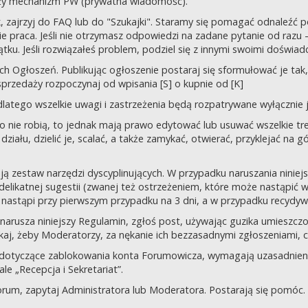
uży mechanizm PW (prywatna wiadomość).
tek, zajrzyj do FAQ lub do "Szukajki". Staramy się pomagać odnaleź
 praca. Jeśli nie otrzymasz odpowiedzi na zadane pytanie od razu – n
tku. Jeśli rozwiązałeś problem, podziel się z innymi swoimi doświad
 Ogłoszeń. Publikując ogłoszenie postaraj się sformułować je tak, 
przedaży rozpoczynaj od wpisania [S] o kupnie od [K]
latego wszelkie uwagi i zastrzeżenia będą rozpatrywane wyłącznie j
o nie robią, to jednak mają prawo edytować lub usuwać wszelkie tre
ziału, dzielić je, scalać, a także zamykać, otwierać, przyklejać na g
ją zestaw narzędzi dyscyplinujących. W przypadku naruszania nini
delikatnej sugestii (zwanej też ostrzeżeniem, które może nastąpić 
 nastąpi przy pierwszym przypadku na 3 dni, a w przypadku recydywy,
 co narusza niniejszy Regulamin, zgłoś post, używając guzika umies
iskaj, żeby Moderatorzy, za nękanie ich bezzasadnymi zgłoszeniami, cz
 dotyczące zablokowania konta Forumowicza, wymagają uzasadnien
 „Recepcja i Sekretariat”.
orum, zapytaj Administratora lub Moderatora. Postarają się pomóc.