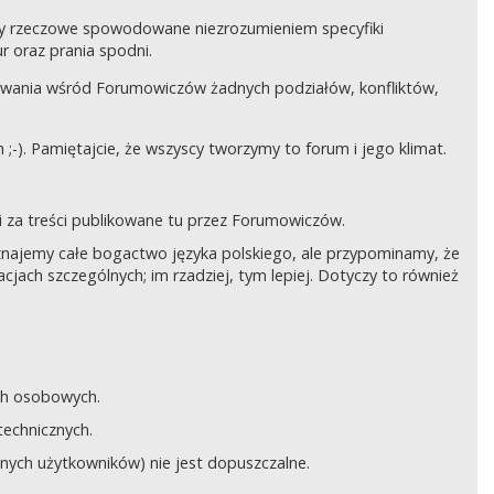
czy rzeczowe spowodowane niezrozumieniem specyfiki
 oraz prania spodni.
awania wśród Forumowiczów żadnych podziałów, konfliktów,
;-). Pamiętajcie, że wszyscy tworzymy to forum i jego klimat.
 za treści publikowane tu przez Forumowiczów.
 Uznajemy całe bogactwo języka polskiego, ale przypominamy, że
cjach szczególnych; im rzadziej, tym lepiej. Dotyczy to również
ych osobowych.
technicznych.
anych użytkowników) nie jest dopuszczalne.