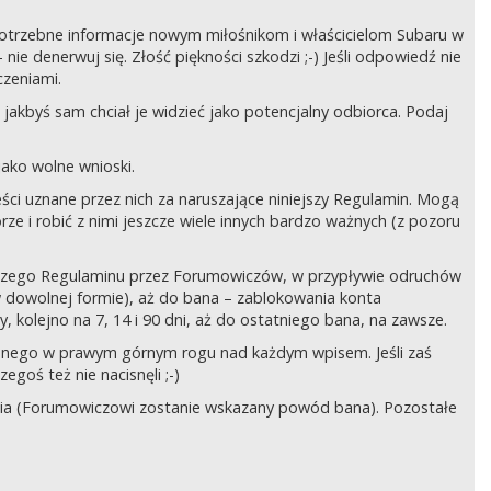
ć potrzebne informacje nowym miłośnikom i właścicielom Subaru w
ie denerwuj się. Złość piękności szkodzi ;-) Jeśli odpowiedź nie
czeniami.
jakbyś sam chciał je widzieć jako potencjalny odbiorca. Podaj
ako wolne wnioski.
ści uznane przez nich za naruszające niniejszy Regulamin. Mogą
órze i robić z nimi jeszcze wiele innych bardzo ważnych (z pozoru
ejszego Regulaminu przez Forumowiczów, w przypływie odruchów
w dowolnej formie), aż do bana – zablokowania konta
 kolejno na 7, 14 i 90 dni, aż do ostatniego bana, na zawsze.
zczonego w prawym górnym rogu nad każdym wpisem. Jeśli zaś
egoś też nie nacisnęli ;-)
ia (Forumowiczowi zostanie wskazany powód bana). Pozostałe