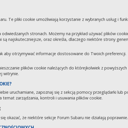
aru. Te pliki cookie umożliwiają korzystanie z wybranych usług i fu
 odwiedzanych stronach. Możemy na przykład używać plików cookie d
i są najskuteczniejsze, oraz określa, dlaczego niektóre strony gene
tak aby otrzymywać informacje dostosowane do Twoich preferencji.
zczanie plików cookie należących do którejkolwiek z powyższych ka
 witrynie.
OKIE?
 Ciebie uruchamiane, zapoznaj się z sekcją pomocy przeglądarki lub 
 temat zarządzania, kontroli i usuwania plików cookie.
g
e się okazać, że niektóre sekcje Forum Subaru nie działają poprawnie.
ECZNOŚCIOWYCH