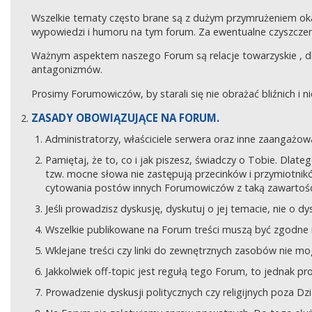
Wszelkie tematy często brane są z dużym przymrużeniem ok
wypowiedzi i humoru na tym forum. Za ewentualne czyszczeni
Ważnym aspektem naszego Forum są relacje towarzyskie , 
antagonizmów.
Prosimy Forumowiczów, by starali się nie obrażać bliźnich i 
ZASADY OBOWIĄZUJĄCE NA FORUM.
Administratorzy, właściciele serwera oraz inne zaangaż
Pamiętaj, że to, co i jak piszesz, świadczy o Tobie. Dla
tzw. mocne słowa nie zastępują przecinków i przymiotników
cytowania postów innych Forumowiczów z taką zawartośc
Jeśli prowadzisz dyskusję, dyskutuj o jej temacie, nie o d
Wszelkie publikowane na Forum treści muszą być zgodne n
Wklejane treści czy linki do zewnętrznych zasobów nie 
Jakkolwiek off-topic jest regułą tego Forum, to jednak p
Prowadzenie dyskusji politycznych czy religijnych poza D