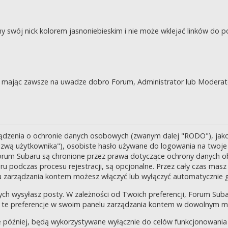
swój nick kolorem jasnoniebieskim i nie może wklejać linków do po
je, mając zawsze na uwadze dobro Forum, Administrator lub Moderat
ządzenia o ochronie danych osobowych (zwanym dalej "RODO"), jak
zwą użytkownika"), osobiste hasło używane do logowania na twoje k
 Forum Subaru są chronione przez prawa dotyczące ochrony danych o
 podczas procesu rejestracji, są opcjonalne. Przez cały czas masz
u zarządzania kontem możesz włączyć lub wyłączyć automatycznie 
ch wysyłasz posty. W zależności od Twoich preferencji, Forum Suba
enić te preferencje w swoim panelu zarządzania kontem w dowolnym 
 później, będą wykorzystywane wyłącznie do celów funkcjonowania