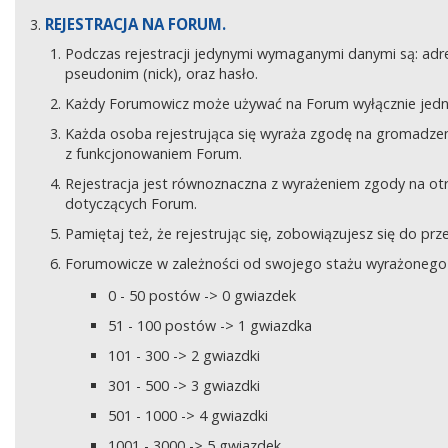
REJESTRACJA NA FORUM.
Podczas rejestracji jedynymi wymaganymi danymi są: adre
pseudonim (nick), oraz hasło.
Każdy Forumowicz może używać na Forum wyłącznie jedne
Każda osoba rejestrująca się wyraża zgodę na gromadzeni
z funkcjonowaniem Forum.
Rejestracja jest równoznaczna z wyrażeniem zgody na o
dotyczących Forum.
Pamiętaj też, że rejestrując się, zobowiązujesz się do pr
Forumowicze w zależności od swojego stażu wyrażonego w
0 - 50 postów -> 0 gwiazdek
51 - 100 postów -> 1 gwiazdka
101 - 300 -> 2 gwiazdki
301 - 500 -> 3 gwiazdki
501 - 1000 -> 4 gwiazdki
1001 - 3000 -> 5 gwiazdek