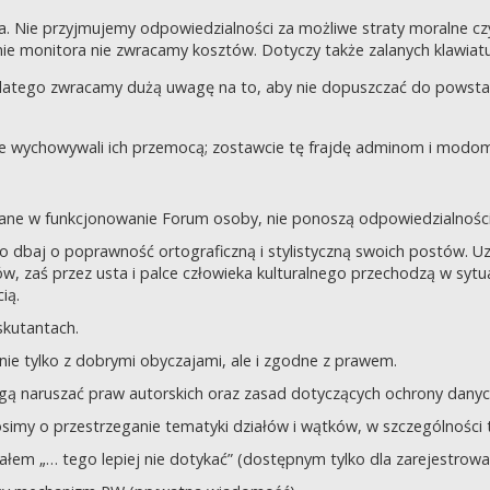
a. Nie przyjmujemy odpowiedzialności za możliwe straty moralne 
e monitora nie zwracamy kosztów. Dotyczy także zalanych klawiatur
dlatego zwracamy dużą uwagę na to, aby nie dopuszczać do powst
nie wychowywali ich przemocą; zostawcie tę frajdę adminom i modom 
owane w funkcjonowanie Forum osoby, nie ponoszą odpowiedzialności
tego dbaj o poprawność ortograficzną i stylistyczną swoich postów.
, zaś przez usta i palce człowieka kulturalnego przechodzą w sytua
ią.
yskutantach.
ie tylko z dobrymi obyczajami, ale i zgodne z prawem.
mogą naruszać praw autorskich oraz zasad dotyczących ochrony dan
rosimy o przestrzeganie tematyki działów i wątków, w szczególności 
ziałem „… tego lepiej nie dotykać” (dostępnym tylko dla zarejestrow