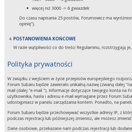
więcej niż 3000 -> 6 gwiazdek
Do czasu napisania 25 postów, Forumowicz ma wyróżniony 
opinię”).
POSTANOWIENIA KOŃCOWE
W razie wątpliwości co do treści Regulaminu, rozstrzygają 
Polityka prywatności
W związku z wejściem w życie przepisów europejskiego rozpor
Forum Subaru będzie zawierało unikalną nazwę (zwaną dalej "na
mail (dalej "e-mail "). Informacje dotyczące twojego konta na
użytkownika, hasła i adresu e-mail wymagane przez Forum Subaru
udostępniasz w panelu zarządzania kontem. Ponadto, na panel
Forum Subaru będzie przechowywać wszystkie adresy IP, z który
podczas rejestracji lub późniejszej zmienisz, ale możesz zmi
Dane osobowe, przekazane nam podczas rejestracji lub dodane