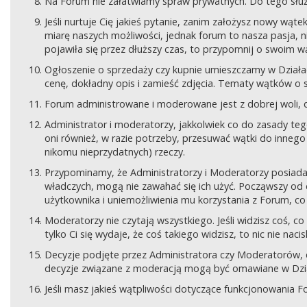
Na Forum nie załatwiamy spraw prywatnych. Do tego sł
Jeśli nurtuje Cię jakieś pytanie, zanim założysz nowy wą
miarę naszych możliwości, jednak forum to nasza pasja, nie
pojawiła się przez dłuższy czas, to przypomnij o swoim wą
Ogłoszenie o sprzedaży czy kupnie umieszczamy w Działach
cenę, dokładny opis i zamieść zdjęcia. Tematy wątków o s
Forum administrowane i moderowane jest z dobrej woli, d
Administrator i moderatorzy, jakkolwiek co do zasady teg
oni również, w razie potrzeby, przesuwać wątki do innego d
nikomu nieprzydatnych) rzeczy.
Przypominamy, że Administratorzy i Moderatorzy posiada
władczych, mogą nie zawahać się ich użyć. Począwszy od 
użytkownika i uniemożliwienia mu korzystania z Forum, co
Moderatorzy nie czytają wszystkiego. Jeśli widzisz coś,
tylko Ci się wydaje, że coś takiego widzisz, to nic nie nac
Decyzje podjęte przez Administratora czy Moderatorów,
decyzje związane z moderacją mogą być omawiane w Dziale
Jeśli masz jakieś wątpliwości dotyczące funkcjonowania F