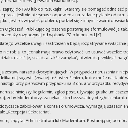
uży mechanizm PW (prywatna wiadomość).
tek, zajrzyj do FAQ lub do "Szukajki". Staramy się pomagać odnaleź
 praca. Jeśli nie otrzymasz odpowiedzi na zadane pytanie od razu – n
tku. Jeśli rozwiązałeś problem, podziel się z innymi swoimi doświad
 Ogłoszeń. Publikując ogłoszenie postaraj się sformułować je tak, 
przedaży rozpoczynaj od wpisania [S] o kupnie od [K]
latego wszelkie uwagi i zastrzeżenia będą rozpatrywane wyłącznie j
o nie robią, to jednak mają prawo edytować lub usuwać wszelkie tre
ziału, dzielić je, scalać, a także zamykać, otwierać, przyklejać na g
ją zestaw narzędzi dyscyplinujących. W przypadku naruszania nini
delikatnej sugestii (zwanej też ostrzeżeniem, które może nastąpić 
 nastąpi przy pierwszym przypadku na 3 dni, a w przypadku recydywy,
 co narusza niniejszy Regulamin, zgłoś post, używając guzika umies
iskaj, żeby Moderatorzy, za nękanie ich bezzasadnymi zgłoszeniami, cz
 dotyczące zablokowania konta Forumowicza, wymagają uzasadnien
 „Recepcja i Sekretariat”.
orum, zapytaj Administratora lub Moderatora. Postarają się pomóc.