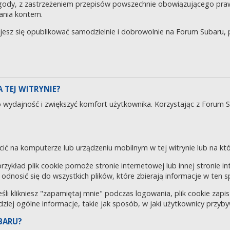
gody, z zastrzeżeniem przepisów powszechnie obowiązującego pra
ania kontem.
ujesz się opublikować samodzielnie i dobrowolnie na Forum Subaru
 TEJ WITRYNIE?
o wydajność i zwiększyć komfort użytkownika. Korzystając z Forum 
cić na komputerze lub urządzeniu mobilnym w tej witrynie lub na któr
 przykład plik cookie pomoże stronie internetowej lub innej stronie 
odnosić się do wszystkich plików, które zbierają informacje w ten 
eśli klikniesz "zapamiętaj mnie" podczas logowania, plik cookie za
rdziej ogólne informacje, takie jak sposób, w jaki użytkownicy przyby
BARU?