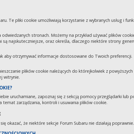
aru. Te pliki cookie umożliwiają korzystanie z wybranych usług i fu
 odwiedzanych stronach. Możemy na przykład używać plików cookie d
i są najskuteczniejsze, oraz określa, dlaczego niektóre strony gene
tak aby otrzymywać informacje dostosowane do Twoich preferencji.
zczanie plików cookie należących do którejkolwiek z powyższych ka
 witrynie.
OKIE?
 Ciebie uruchamiane, zapoznaj się z sekcją pomocy przeglądarki lub 
 temat zarządzania, kontroli i usuwania plików cookie.
g
e się okazać, że niektóre sekcje Forum Subaru nie działają poprawnie.
ECZNOŚCIOWYCH