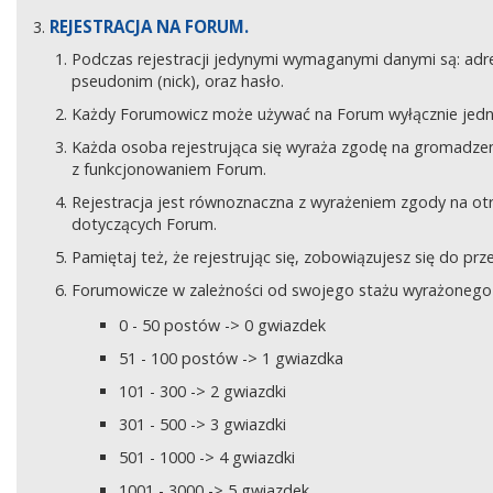
REJESTRACJA NA FORUM.
Podczas rejestracji jedynymi wymaganymi danymi są: adre
pseudonim (nick), oraz hasło.
Każdy Forumowicz może używać na Forum wyłącznie jedne
Każda osoba rejestrująca się wyraża zgodę na gromadzeni
z funkcjonowaniem Forum.
Rejestracja jest równoznaczna z wyrażeniem zgody na o
dotyczących Forum.
Pamiętaj też, że rejestrując się, zobowiązujesz się do pr
Forumowicze w zależności od swojego stażu wyrażonego w
0 - 50 postów -> 0 gwiazdek
51 - 100 postów -> 1 gwiazdka
101 - 300 -> 2 gwiazdki
301 - 500 -> 3 gwiazdki
501 - 1000 -> 4 gwiazdki
1001 - 3000 -> 5 gwiazdek