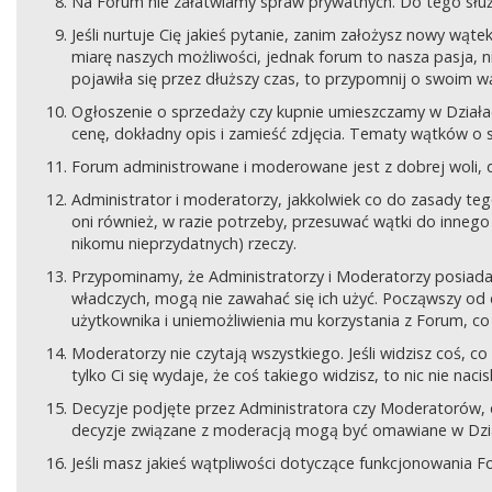
Na Forum nie załatwiamy spraw prywatnych. Do tego sł
Jeśli nurtuje Cię jakieś pytanie, zanim założysz nowy wą
miarę naszych możliwości, jednak forum to nasza pasja, nie
pojawiła się przez dłuższy czas, to przypomnij o swoim wą
Ogłoszenie o sprzedaży czy kupnie umieszczamy w Działach
cenę, dokładny opis i zamieść zdjęcia. Tematy wątków o s
Forum administrowane i moderowane jest z dobrej woli, d
Administrator i moderatorzy, jakkolwiek co do zasady teg
oni również, w razie potrzeby, przesuwać wątki do innego d
nikomu nieprzydatnych) rzeczy.
Przypominamy, że Administratorzy i Moderatorzy posiada
władczych, mogą nie zawahać się ich użyć. Począwszy od 
użytkownika i uniemożliwienia mu korzystania z Forum, co
Moderatorzy nie czytają wszystkiego. Jeśli widzisz coś,
tylko Ci się wydaje, że coś takiego widzisz, to nic nie nac
Decyzje podjęte przez Administratora czy Moderatorów,
decyzje związane z moderacją mogą być omawiane w Dziale
Jeśli masz jakieś wątpliwości dotyczące funkcjonowania F