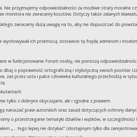
a. Nie przyjmujemy odpowiedzialności za możliwe straty moralne 
e monitora nie zwracamy kosztów. Dotyczy także zalanych klawiatur
dlatego zwracamy dużą uwagę na to, aby nie dopuszczać do powst
nie wychowywali ich przemocą; zostawcie tę frajdę adminom i modom 
owane w funkcjonowanie Forum osoby, nie ponoszą odpowiedzialności
tego dbaj o poprawność ortograficzną i stylistyczną swoich postów.
, zaś przez usta i palce człowieka kulturalnego przechodzą w sytua
ią.
yskutantach.
ie tylko z dobrymi obyczajami, ale i zgodne z prawem.
mogą naruszać praw autorskich oraz zasad dotyczących ochrony dan
rosimy o przestrzeganie tematyki działów i wątków, w szczególności 
ziałem „… tego lepiej nie dotykać” (dostępnym tylko dla zarejestrow