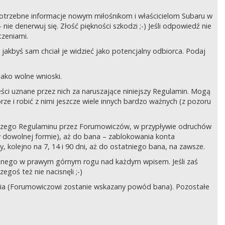
ć potrzebne informacje nowym miłośnikom i właścicielom Subaru w
ie denerwuj się. Złość piękności szkodzi ;-) Jeśli odpowiedź nie
czeniami.
jakbyś sam chciał je widzieć jako potencjalny odbiorca. Podaj
ako wolne wnioski.
ści uznane przez nich za naruszające niniejszy Regulamin. Mogą
órze i robić z nimi jeszcze wiele innych bardzo ważnych (z pozoru
ejszego Regulaminu przez Forumowiczów, w przypływie odruchów
w dowolnej formie), aż do bana – zablokowania konta
 kolejno na 7, 14 i 90 dni, aż do ostatniego bana, na zawsze.
zczonego w prawym górnym rogu nad każdym wpisem. Jeśli zaś
egoś też nie nacisnęli ;-)
ia (Forumowiczowi zostanie wskazany powód bana). Pozostałe