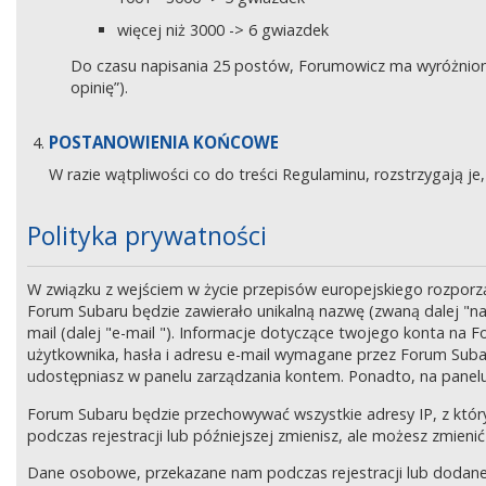
więcej niż 3000 -> 6 gwiazdek
Do czasu napisania 25 postów, Forumowicz ma wyróżniony 
opinię”).
POSTANOWIENIA KOŃCOWE
W razie wątpliwości co do treści Regulaminu, rozstrzygają 
Polityka prywatności
W związku z wejściem w życie przepisów europejskiego rozpor
Forum Subaru będzie zawierało unikalną nazwę (zwaną dalej "na
mail (dalej "e-mail "). Informacje dotyczące twojego konta na
użytkownika, hasła i adresu e-mail wymagane przez Forum Subaru
udostępniasz w panelu zarządzania kontem. Ponadto, na panel
Forum Subaru będzie przechowywać wszystkie adresy IP, z który
podczas rejestracji lub późniejszej zmienisz, ale możesz zmi
Dane osobowe, przekazane nam podczas rejestracji lub dodane