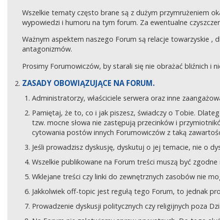
Wszelkie tematy często brane są z dużym przymrużeniem ok
wypowiedzi i humoru na tym forum. Za ewentualne czyszczeni
Ważnym aspektem naszego Forum są relacje towarzyskie , 
antagonizmów.
Prosimy Forumowiczów, by starali się nie obrażać bliźnich i 
ZASADY OBOWIĄZUJĄCE NA FORUM.
Administratorzy, właściciele serwera oraz inne zaangaż
Pamiętaj, że to, co i jak piszesz, świadczy o Tobie. Dla
tzw. mocne słowa nie zastępują przecinków i przymiotników
cytowania postów innych Forumowiczów z taką zawartośc
Jeśli prowadzisz dyskusję, dyskutuj o jej temacie, nie o d
Wszelkie publikowane na Forum treści muszą być zgodne n
Wklejane treści czy linki do zewnętrznych zasobów nie 
Jakkolwiek off-topic jest regułą tego Forum, to jednak p
Prowadzenie dyskusji politycznych czy religijnych poza D