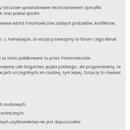
czy rzeczowe spowodowane niezrozumieniem specyfiki
 oraz prania spodni.
awania wśród Forumowiczów żadnych podziałów, konfliktów,
;-). Pamiętajcie, że wszyscy tworzymy to forum i jego klimat.
 za treści publikowane tu przez Forumowiczów.
 Uznajemy całe bogactwo języka polskiego, ale przypominamy, że
cjach szczególnych; im rzadziej, tym lepiej. Dotyczy to również
ych osobowych.
technicznych.
anych użytkowników) nie jest dopuszczalne.