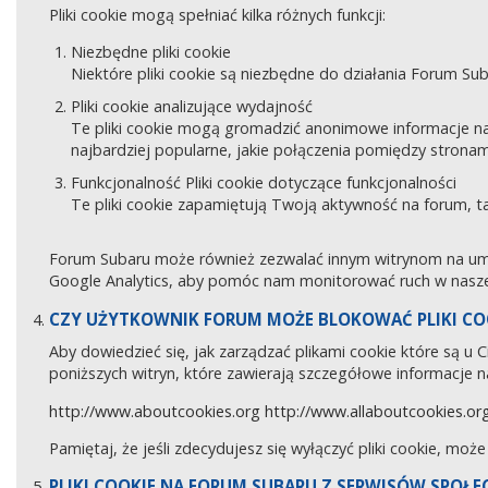
Pliki cookie mogą spełniać kilka różnych funkcji:
Niezbędne pliki cookie
Niektóre pliki cookie są niezbędne do działania Forum Sub
Pliki cookie analizujące wydajność
Te pliki cookie mogą gromadzić anonimowe informacje na
najbardziej popularne, jakie połączenia pomiędzy stronam
Funkcjonalność Pliki cookie dotyczące funkcjonalności
Te pliki cookie zapamiętują Twoją aktywność na forum, 
Forum Subaru może również zezwalać innym witrynom na umies
Google Analytics, aby pomóc nam monitorować ruch w naszej
CZY UŻYTKOWNIK FORUM MOŻE BLOKOWAĆ PLIKI CO
Aby dowiedzieć się, jak zarządzać plikami cookie które są u
poniższych witryn, które zawierają szczegółowe informacje na
http://www.aboutcookies.org
http://www.allaboutcookies.or
Pamiętaj, że jeśli zdecydujesz się wyłączyć pliki cookie, moż
PLIKI COOKIE NA FORUM SUBARU Z SERWISÓW SPOŁ