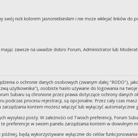
swój nick kolorem jasnoniebieskim i nie może wklejać linków do po
je, mając zawsze na uwadze dobro Forum, Administrator lub Moderat
ządzenia o ochronie danych osobowych (zwanym dalej "RODO"), jak
zwą użytkownika"), osobiste hasło używane do logowania na twoje k
 Forum Subaru są chronione przez prawa dotyczące ochrony danych o
 podczas procesu rejestracji, są opcjonalne. Przez cały czas masz
u zarządzania kontem możesz włączyć lub wyłączyć automatycznie 
ch wysyłasz posty. W zależności od Twoich preferencji, Forum Suba
enić te preferencje w swoim panelu zarządzania kontem w dowolnym 
 później, będą wykorzystywane wyłącznie do celów funkcjonowania