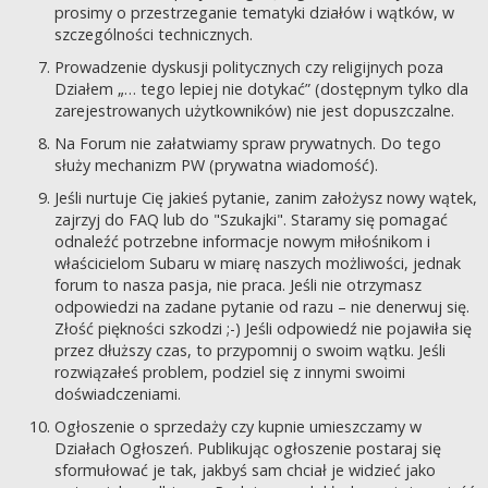
prosimy o przestrzeganie tematyki działów i wątków, w
szczególności technicznych.
Prowadzenie dyskusji politycznych czy religijnych poza
Działem „… tego lepiej nie dotykać” (dostępnym tylko dla
zarejestrowanych użytkowników) nie jest dopuszczalne.
Na Forum nie załatwiamy spraw prywatnych. Do tego
służy mechanizm PW (prywatna wiadomość).
Jeśli nurtuje Cię jakieś pytanie, zanim założysz nowy wątek,
zajrzyj do FAQ lub do "Szukajki". Staramy się pomagać
odnaleźć potrzebne informacje nowym miłośnikom i
właścicielom Subaru w miarę naszych możliwości, jednak
forum to nasza pasja, nie praca. Jeśli nie otrzymasz
odpowiedzi na zadane pytanie od razu – nie denerwuj się.
Złość piękności szkodzi ;-) Jeśli odpowiedź nie pojawiła się
przez dłuższy czas, to przypomnij o swoim wątku. Jeśli
rozwiązałeś problem, podziel się z innymi swoimi
doświadczeniami.
Ogłoszenie o sprzedaży czy kupnie umieszczamy w
Działach Ogłoszeń. Publikując ogłoszenie postaraj się
sformułować je tak, jakbyś sam chciał je widzieć jako