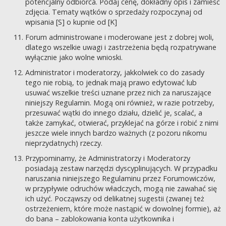
potencjalny odbiorca. Podaj cenę, dokładny opis i zamieść
zdjęcia. Tematy wątków o sprzedaży rozpoczynaj od
wpisania [S] o kupnie od [K]
Forum administrowane i moderowane jest z dobrej woli,
dlatego wszelkie uwagi i zastrzeżenia będą rozpatrywane
wyłącznie jako wolne wnioski.
Administrator i moderatorzy, jakkolwiek co do zasady
tego nie robią, to jednak mają prawo edytować lub
usuwać wszelkie treści uznane przez nich za naruszające
niniejszy Regulamin. Mogą oni również, w razie potrzeby,
przesuwać wątki do innego działu, dzielić je, scalać, a
także zamykać, otwierać, przyklejać na górze i robić z nimi
jeszcze wiele innych bardzo ważnych (z pozoru nikomu
nieprzydatnych) rzeczy.
Przypominamy, że Administratorzy i Moderatorzy
posiadają zestaw narzędzi dyscyplinujących. W przypadku
naruszania niniejszego Regulaminu przez Forumowiczów,
w przypływie odruchów władczych, mogą nie zawahać się
ich użyć. Począwszy od delikatnej sugestii (zwanej też
ostrzeżeniem, które może nastąpić w dowolnej formie), aż
do bana – zablokowania konta użytkownika i