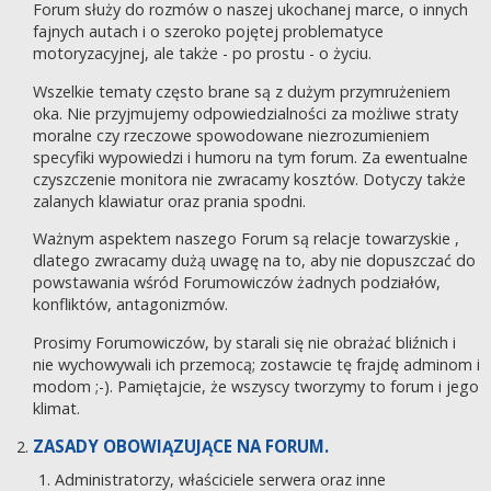
Forum służy do rozmów o naszej ukochanej marce, o innych
fajnych autach i o szeroko pojętej problematyce
motoryzacyjnej, ale także - po prostu - o życiu.
Wszelkie tematy często brane są z dużym przymrużeniem
oka. Nie przyjmujemy odpowiedzialności za możliwe straty
moralne czy rzeczowe spowodowane niezrozumieniem
specyfiki wypowiedzi i humoru na tym forum. Za ewentualne
czyszczenie monitora nie zwracamy kosztów. Dotyczy także
zalanych klawiatur oraz prania spodni.
Ważnym aspektem naszego Forum są relacje towarzyskie ,
dlatego zwracamy dużą uwagę na to, aby nie dopuszczać do
powstawania wśród Forumowiczów żadnych podziałów,
konfliktów, antagonizmów.
Prosimy Forumowiczów, by starali się nie obrażać bliźnich i
nie wychowywali ich przemocą; zostawcie tę frajdę adminom i
modom ;-). Pamiętajcie, że wszyscy tworzymy to forum i jego
klimat.
ZASADY OBOWIĄZUJĄCE NA FORUM.
Administratorzy, właściciele serwera oraz inne