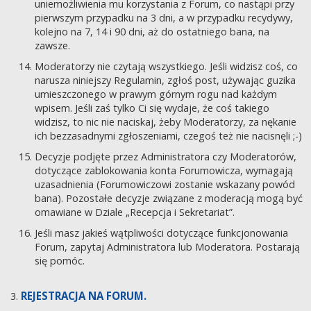
uniemożliwienia mu korzystania z Forum, co nastąpi przy
pierwszym przypadku na 3 dni, a w przypadku recydywy,
kolejno na 7, 14 i 90 dni, aż do ostatniego bana, na
zawsze.
Moderatorzy nie czytają wszystkiego. Jeśli widzisz coś, co
narusza niniejszy Regulamin, zgłoś post, używając guzika
umieszczonego w prawym górnym rogu nad każdym
wpisem. Jeśli zaś tylko Ci się wydaje, że coś takiego
widzisz, to nic nie naciskaj, żeby Moderatorzy, za nękanie
ich bezzasadnymi zgłoszeniami, czegoś też nie nacisnęli ;-)
Decyzje podjęte przez Administratora czy Moderatorów,
dotyczące zablokowania konta Forumowicza, wymagają
uzasadnienia (Forumowiczowi zostanie wskazany powód
bana). Pozostałe decyzje związane z moderacją mogą być
omawiane w Dziale „Recepcja i Sekretariat”.
Jeśli masz jakieś wątpliwości dotyczące funkcjonowania
Forum, zapytaj Administratora lub Moderatora. Postarają
się pomóc.
REJESTRACJA NA FORUM.