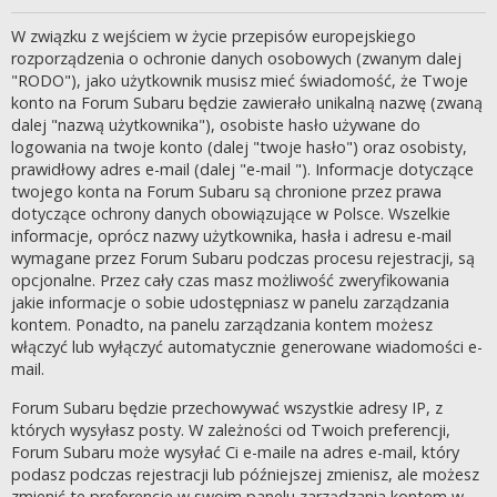
W związku z wejściem w życie przepisów europejskiego
rozporządzenia o ochronie danych osobowych (zwanym dalej
"RODO"), jako użytkownik musisz mieć świadomość, że Twoje
konto na Forum Subaru będzie zawierało unikalną nazwę (zwaną
dalej "nazwą użytkownika"), osobiste hasło używane do
logowania na twoje konto (dalej "twoje hasło") oraz osobisty,
prawidłowy adres e-mail (dalej "e-mail "). Informacje dotyczące
twojego konta na Forum Subaru są chronione przez prawa
dotyczące ochrony danych obowiązujące w Polsce. Wszelkie
informacje, oprócz nazwy użytkownika, hasła i adresu e-mail
wymagane przez Forum Subaru podczas procesu rejestracji, są
opcjonalne. Przez cały czas masz możliwość zweryfikowania
jakie informacje o sobie udostępniasz w panelu zarządzania
kontem. Ponadto, na panelu zarządzania kontem możesz
włączyć lub wyłączyć automatycznie generowane wiadomości e-
mail.
Forum Subaru będzie przechowywać wszystkie adresy IP, z
których wysyłasz posty. W zależności od Twoich preferencji,
Forum Subaru może wysyłać Ci e-maile na adres e-mail, który
podasz podczas rejestracji lub późniejszej zmienisz, ale możesz
zmienić te preferencje w swoim panelu zarządzania kontem w