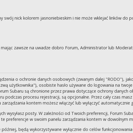
swój nick kolorem jasnoniebieskim i nie może wklejać linków do po
je, mając zawsze na uwadze dobro Forum, Administrator lub Moderat
ządzenia o ochronie danych osobowych (zwanym dalej "RODO"), jak
zwą użytkownika"), osobiste hasło używane do logowania na twoje k
 Forum Subaru są chronione przez prawa dotyczące ochrony danych o
 podczas procesu rejestracji, są opcjonalne. Przez cały czas masz
u zarządzania kontem możesz włączyć lub wyłączyć automatycznie 
ch wysyłasz posty. W zależności od Twoich preferencji, Forum Suba
enić te preferencje w swoim panelu zarządzania kontem w dowolnym 
 później, będą wykorzystywane wyłącznie do celów funkcjonowania