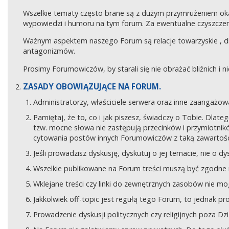
Wszelkie tematy często brane są z dużym przymrużeniem ok
wypowiedzi i humoru na tym forum. Za ewentualne czyszczeni
Ważnym aspektem naszego Forum są relacje towarzyskie , 
antagonizmów.
Prosimy Forumowiczów, by starali się nie obrażać bliźnich i 
ZASADY OBOWIĄZUJĄCE NA FORUM.
Administratorzy, właściciele serwera oraz inne zaangaż
Pamiętaj, że to, co i jak piszesz, świadczy o Tobie. Dla
tzw. mocne słowa nie zastępują przecinków i przymiotników
cytowania postów innych Forumowiczów z taką zawartośc
Jeśli prowadzisz dyskusję, dyskutuj o jej temacie, nie o d
Wszelkie publikowane na Forum treści muszą być zgodne n
Wklejane treści czy linki do zewnętrznych zasobów nie 
Jakkolwiek off-topic jest regułą tego Forum, to jednak p
Prowadzenie dyskusji politycznych czy religijnych poza D