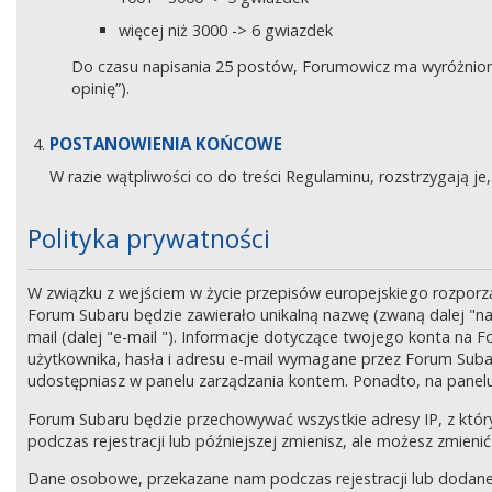
więcej niż 3000 -> 6 gwiazdek
Do czasu napisania 25 postów, Forumowicz ma wyróżniony 
opinię”).
POSTANOWIENIA KOŃCOWE
W razie wątpliwości co do treści Regulaminu, rozstrzygają 
Polityka prywatności
W związku z wejściem w życie przepisów europejskiego rozpor
Forum Subaru będzie zawierało unikalną nazwę (zwaną dalej "na
mail (dalej "e-mail "). Informacje dotyczące twojego konta na
użytkownika, hasła i adresu e-mail wymagane przez Forum Subaru
udostępniasz w panelu zarządzania kontem. Ponadto, na panel
Forum Subaru będzie przechowywać wszystkie adresy IP, z który
podczas rejestracji lub późniejszej zmienisz, ale możesz zmi
Dane osobowe, przekazane nam podczas rejestracji lub dodane