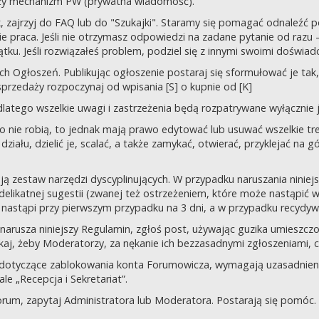
uży mechanizm PW (prywatna wiadomość).
tek, zajrzyj do FAQ lub do "Szukajki". Staramy się pomagać odnaleź
 praca. Jeśli nie otrzymasz odpowiedzi na zadane pytanie od razu – n
tku. Jeśli rozwiązałeś problem, podziel się z innymi swoimi doświad
 Ogłoszeń. Publikując ogłoszenie postaraj się sformułować je tak, 
przedaży rozpoczynaj od wpisania [S] o kupnie od [K]
latego wszelkie uwagi i zastrzeżenia będą rozpatrywane wyłącznie j
o nie robią, to jednak mają prawo edytować lub usuwać wszelkie tre
ziału, dzielić je, scalać, a także zamykać, otwierać, przyklejać na g
ją zestaw narzędzi dyscyplinujących. W przypadku naruszania nini
delikatnej sugestii (zwanej też ostrzeżeniem, które może nastąpić 
 nastąpi przy pierwszym przypadku na 3 dni, a w przypadku recydywy,
 co narusza niniejszy Regulamin, zgłoś post, używając guzika umies
iskaj, żeby Moderatorzy, za nękanie ich bezzasadnymi zgłoszeniami, cz
 dotyczące zablokowania konta Forumowicza, wymagają uzasadnien
 „Recepcja i Sekretariat”.
orum, zapytaj Administratora lub Moderatora. Postarają się pomóc.