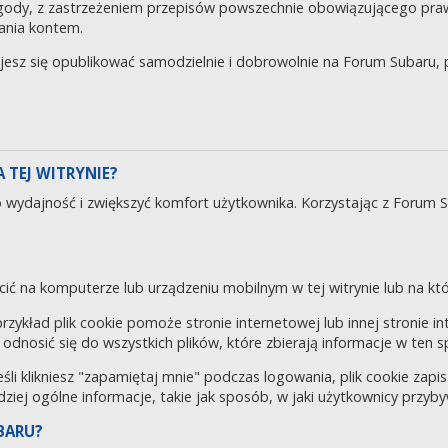
gody, z zastrzeżeniem przepisów powszechnie obowiązującego pra
ania kontem.
ujesz się opublikować samodzielnie i dobrowolnie na Forum Subaru
 TEJ WITRYNIE?
o wydajność i zwiększyć komfort użytkownika. Korzystając z Forum 
cić na komputerze lub urządzeniu mobilnym w tej witrynie lub na któr
 przykład plik cookie pomoże stronie internetowej lub innej stronie 
odnosić się do wszystkich plików, które zbierają informacje w ten 
eśli klikniesz "zapamiętaj mnie" podczas logowania, plik cookie za
rdziej ogólne informacje, takie jak sposób, w jaki użytkownicy przyby
BARU?