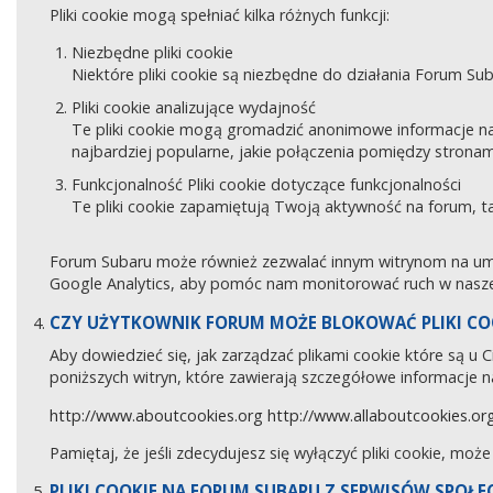
Pliki cookie mogą spełniać kilka różnych funkcji:
Niezbędne pliki cookie
Niektóre pliki cookie są niezbędne do działania Forum Sub
Pliki cookie analizujące wydajność
Te pliki cookie mogą gromadzić anonimowe informacje na
najbardziej popularne, jakie połączenia pomiędzy stronam
Funkcjonalność Pliki cookie dotyczące funkcjonalności
Te pliki cookie zapamiętują Twoją aktywność na forum, 
Forum Subaru może również zezwalać innym witrynom na umies
Google Analytics, aby pomóc nam monitorować ruch w naszej
CZY UŻYTKOWNIK FORUM MOŻE BLOKOWAĆ PLIKI CO
Aby dowiedzieć się, jak zarządzać plikami cookie które są u
poniższych witryn, które zawierają szczegółowe informacje na
http://www.aboutcookies.org
http://www.allaboutcookies.or
Pamiętaj, że jeśli zdecydujesz się wyłączyć pliki cookie, moż
PLIKI COOKIE NA FORUM SUBARU Z SERWISÓW SPOŁ