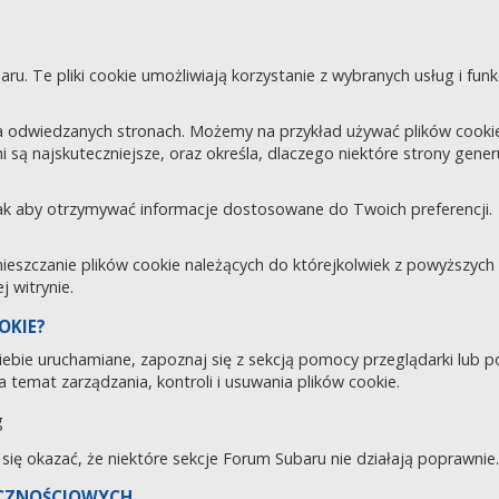
aru. Te pliki cookie umożliwiają korzystanie z wybranych usług i fu
 odwiedzanych stronach. Możemy na przykład używać plików cookie d
i są najskuteczniejsze, oraz określa, dlaczego niektóre strony gene
tak aby otrzymywać informacje dostosowane do Twoich preferencji.
zczanie plików cookie należących do którejkolwiek z powyższych ka
 witrynie.
OKIE?
 Ciebie uruchamiane, zapoznaj się z sekcją pomocy przeglądarki lub 
 temat zarządzania, kontroli i usuwania plików cookie.
g
e się okazać, że niektóre sekcje Forum Subaru nie działają poprawnie.
ECZNOŚCIOWYCH