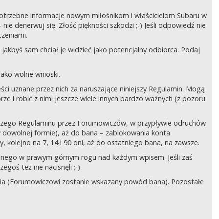
ć potrzebne informacje nowym miłośnikom i właścicielom Subaru w
ie denerwuj się. Złość piękności szkodzi ;-) Jeśli odpowiedź nie
czeniami.
jakbyś sam chciał je widzieć jako potencjalny odbiorca. Podaj
ako wolne wnioski.
ści uznane przez nich za naruszające niniejszy Regulamin. Mogą
órze i robić z nimi jeszcze wiele innych bardzo ważnych (z pozoru
ejszego Regulaminu przez Forumowiczów, w przypływie odruchów
w dowolnej formie), aż do bana – zablokowania konta
 kolejno na 7, 14 i 90 dni, aż do ostatniego bana, na zawsze.
zczonego w prawym górnym rogu nad każdym wpisem. Jeśli zaś
egoś też nie nacisnęli ;-)
ia (Forumowiczowi zostanie wskazany powód bana). Pozostałe