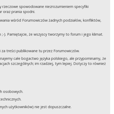
czy rzeczowe spowodowane niezrozumieniem specyfiki
 oraz prania spodni.
awania wśród Forumowiczów żadnych podziałów, konfliktów,
;-). Pamiętajcie, że wszyscy tworzymy to forum i jego klimat.
 za treści publikowane tu przez Forumowiczów.
 Uznajemy całe bogactwo języka polskiego, ale przypominamy, że
cjach szczególnych; im rzadziej, tym lepiej. Dotyczy to również
ych osobowych.
technicznych.
anych użytkowników) nie jest dopuszczalne.