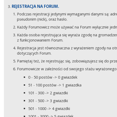
REJESTRACJA NA FORUM.
Podczas rejestracji jedynymi wymaganymi danymi są: adre
pseudonim (nick), oraz hasło.
Każdy Forumowicz może używać na Forum wyłącznie jedne
Każda osoba rejestrująca się wyraża zgodę na gromadzeni
z funkcjonowaniem Forum.
Rejestracja jest równoznaczna z wyrażeniem zgody na o
dotyczących Forum.
Pamiętaj też, że rejestrując się, zobowiązujesz się do pr
Forumowicze w zależności od swojego stażu wyrażonego w
0 - 50 postów -> 0 gwiazdek
51 - 100 postów -> 1 gwiazdka
101 - 300 -> 2 gwiazdki
301 - 500 -> 3 gwiazdki
501 - 1000 -> 4 gwiazdki
1001 - 3000 -> 5 gwiazdek