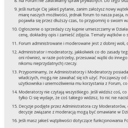
Na Forum nie załatwiamy spraw prywatnych. Do tego sł
Jeśli nurtuje Cię jakieś pytanie, zanim założysz nowy wą
miarę naszych możliwości, jednak forum to nasza pasja, nie
pojawiła się przez dłuższy czas, to przypomnij o swoim wą
Ogłoszenie o sprzedaży czy kupnie umieszczamy w Działach
cenę, dokładny opis i zamieść zdjęcia. Tematy wątków o s
Forum administrowane i moderowane jest z dobrej woli, d
Administrator i moderatorzy, jakkolwiek co do zasady teg
oni również, w razie potrzeby, przesuwać wątki do innego d
nikomu nieprzydatnych) rzeczy.
Przypominamy, że Administratorzy i Moderatorzy posiada
władczych, mogą nie zawahać się ich użyć. Począwszy od 
użytkownika i uniemożliwienia mu korzystania z Forum, co
Moderatorzy nie czytają wszystkiego. Jeśli widzisz coś,
tylko Ci się wydaje, że coś takiego widzisz, to nic nie nac
Decyzje podjęte przez Administratora czy Moderatorów,
decyzje związane z moderacją mogą być omawiane w Dziale
Jeśli masz jakieś wątpliwości dotyczące funkcjonowania F