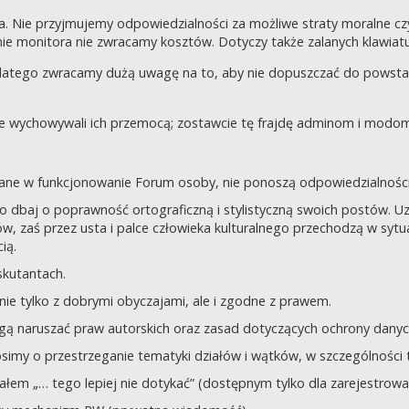
a. Nie przyjmujemy odpowiedzialności za możliwe straty moralne 
e monitora nie zwracamy kosztów. Dotyczy także zalanych klawiatur
dlatego zwracamy dużą uwagę na to, aby nie dopuszczać do powst
nie wychowywali ich przemocą; zostawcie tę frajdę adminom i modom 
owane w funkcjonowanie Forum osoby, nie ponoszą odpowiedzialności
tego dbaj o poprawność ortograficzną i stylistyczną swoich postów.
, zaś przez usta i palce człowieka kulturalnego przechodzą w sytua
ią.
yskutantach.
ie tylko z dobrymi obyczajami, ale i zgodne z prawem.
mogą naruszać praw autorskich oraz zasad dotyczących ochrony dan
rosimy o przestrzeganie tematyki działów i wątków, w szczególności 
ziałem „… tego lepiej nie dotykać” (dostępnym tylko dla zarejestrow