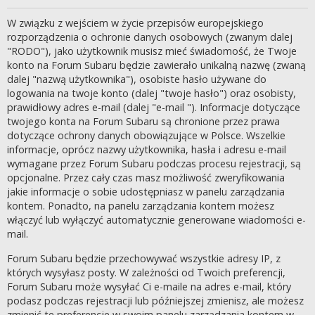
W związku z wejściem w życie przepisów europejskiego
rozporządzenia o ochronie danych osobowych (zwanym dalej
"RODO"), jako użytkownik musisz mieć świadomość, że Twoje
konto na Forum Subaru będzie zawierało unikalną nazwę (zwaną
dalej "nazwą użytkownika"), osobiste hasło używane do
logowania na twoje konto (dalej "twoje hasło") oraz osobisty,
prawidłowy adres e-mail (dalej "e-mail "). Informacje dotyczące
twojego konta na Forum Subaru są chronione przez prawa
dotyczące ochrony danych obowiązujące w Polsce. Wszelkie
informacje, oprócz nazwy użytkownika, hasła i adresu e-mail
wymagane przez Forum Subaru podczas procesu rejestracji, są
opcjonalne. Przez cały czas masz możliwość zweryfikowania
jakie informacje o sobie udostępniasz w panelu zarządzania
kontem. Ponadto, na panelu zarządzania kontem możesz
włączyć lub wyłączyć automatycznie generowane wiadomości e-
mail.
Forum Subaru będzie przechowywać wszystkie adresy IP, z
których wysyłasz posty. W zależności od Twoich preferencji,
Forum Subaru może wysyłać Ci e-maile na adres e-mail, który
podasz podczas rejestracji lub późniejszej zmienisz, ale możesz
zmienić te preferencje w swoim panelu zarządzania kontem w