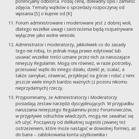
potencjalny odbiorca. Podaj cenę, dokładny opis i zamieść
zdjęcia. Tematy wątków o sprzedaży rozpoczynaj od
wpisania [S] o kupnie od [K]
Forum administrowane i moderowane jest z dobrej woli,
dlatego wszelkie uwagi i zastrzeżenia będą rozpatrywane
wyłącznie jako wolne wnioski.
Administrator i moderatorzy, jakkolwiek co do zasady
tego nie robią, to jednak mają prawo edytować lub
usuwać wszelkie treści uznane przez nich za naruszające
niniejszy Regulamin. Mogą oni również, w razie potrzeby,
przesuwać wątki do innego działu, dzielić je, scalać, a
także zamykać, otwierać, przyklejać na górze i robić z nimi
jeszcze wiele innych bardzo ważnych (z pozoru nikomu
nieprzydatnych) rzeczy.
Przypominamy, że Administratorzy i Moderatorzy
posiadają zestaw narzędzi dyscyplinujących. W przypadku
naruszania niniejszego Regulaminu przez Forumowiczów,
w przypływie odruchów władczych, mogą nie zawahać się
ich użyć. Począwszy od delikatnej sugestii (zwanej też
ostrzeżeniem, które może nastąpić w dowolnej formie), aż
do bana – zablokowania konta użytkownika i