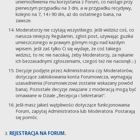
uniemożliwienia mu korzystania z Forum, co nastąpi przy
pierwszym przypadku na 3 dni, a w przypadku recydywy,
kolejno na 7, 14 i 90 dni, aż do ostatniego bana, na
zawsze.
Moderatorzy nie czytają wszystkiego. Jeśli widzisz coś, co
narusza niniejszy Regulamin, zgłoś post, używając guzika
umieszczonego w prawym górnym rogu nad każdym
wpisem. Jeśli zaś tylko Ci się wydaje, że coś takiego
widzisz, to nic nie naciskaj, żeby Moderatorzy, za nękanie
ich bezzasadnymi zgłoszeniami, czegoś też nie nacisnęli ;-)
Decyzje podjęte przez Administratora czy Moderatorów,
dotyczące zablokowania konta Forumowicza, wymagają
uzasadnienia (Forumowiczowi zostanie wskazany powód
bana). Pozostałe decyzje związane z moderacją mogą być
omawiane w Dziale „Recepcja i Sekretariat”.
Jeśli masz jakieś wątpliwości dotyczące funkcjonowania
Forum, zapytaj Administratora lub Moderatora. Postarają
się pomóc.
REJESTRACJA NA FORUM.