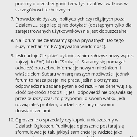
prosimy o przestrzeganie tematyki działów i wątków, w
szczególności technicznych.
Prowadzenie dyskusji politycznych czy religijnych poza
Działem „… tego lepiej nie dotykać” (dostępnym tylko dla
zarejestrowanych użytkowników) nie jest dopuszczalne.
Na Forum nie załatwiamy spraw prywatnych. Do tego
służy mechanizm PW (prywatna wiadomość).
Jeśli nurtuje Cię jakieś pytanie, zanim założysz nowy wątek,
zajrzyj do FAQ lub do "Szukajki". Staramy się pomagać
odnaleźć potrzebne informacje nowym miłośnikom i
właścicielom Subaru w miarę naszych możliwości, jednak
forum to nasza pasja, nie praca. Jeśli nie otrzymasz
odpowiedzi na zadane pytanie od razu – nie denerwuj się.
Złość piękności szkodzi ;-) Jeśli odpowiedź nie pojawiła się
przez dłuższy czas, to przypomnij o swoim wątku. Jeśli
rozwiązałeś problem, podziel się z innymi swoimi
doświadczeniami.
Ogłoszenie o sprzedaży czy kupnie umieszczamy w
Działach Ogłoszeń. Publikując ogłoszenie postaraj się
sformułować je tak, jakbyś sam chciał je widzieć jako