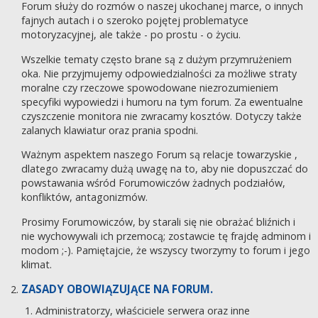
Forum służy do rozmów o naszej ukochanej marce, o innych
fajnych autach i o szeroko pojętej problematyce
motoryzacyjnej, ale także - po prostu - o życiu.
Wszelkie tematy często brane są z dużym przymrużeniem
oka. Nie przyjmujemy odpowiedzialności za możliwe straty
moralne czy rzeczowe spowodowane niezrozumieniem
specyfiki wypowiedzi i humoru na tym forum. Za ewentualne
czyszczenie monitora nie zwracamy kosztów. Dotyczy także
zalanych klawiatur oraz prania spodni.
Ważnym aspektem naszego Forum są relacje towarzyskie ,
dlatego zwracamy dużą uwagę na to, aby nie dopuszczać do
powstawania wśród Forumowiczów żadnych podziałów,
konfliktów, antagonizmów.
Prosimy Forumowiczów, by starali się nie obrażać bliźnich i
nie wychowywali ich przemocą; zostawcie tę frajdę adminom i
modom ;-). Pamiętajcie, że wszyscy tworzymy to forum i jego
klimat.
ZASADY OBOWIĄZUJĄCE NA FORUM.
Administratorzy, właściciele serwera oraz inne