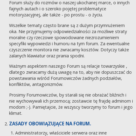
Forum służy do rozmów o naszej ukochanej marce, o innych
fajnych autach i o szeroko pojętej problematyce
motoryzacyjnej, ale także - po prostu - o życiu.
Wszelkie tematy często brane są z dużym przymrużeniem
oka. Nie przyjmujemy odpowiedzialności za możliwe straty
moralne czy rzeczowe spowodowane niezrozumieniem
specyfiki wypowiedzi i humoru na tym forum. Za ewentualne
czyszczenie monitora nie zwracamy kosztów. Dotyczy także
zalanych klawiatur oraz prania spodni.
Ważnym aspektem naszego Forum są relacje towarzyskie ,
dlatego zwracamy dużą uwagę na to, aby nie dopuszczać do
powstawania wśród Forumowiczów żadnych podziałów,
konfliktów, antagonizmów.
Prosimy Forumowiczów, by starali się nie obrażać bliźnich i
nie wychowywali ich przemocą; zostawcie tę frajdę adminom i
modom ;-). Pamiętajcie, że wszyscy tworzymy to forum i jego
klimat.
ZASADY OBOWIĄZUJĄCE NA FORUM.
Administratorzy, właściciele serwera oraz inne