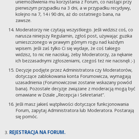
uniemożliwienia mu korzystania z Forum, co nastąpi przy
pierwszym przypadku na 3 dni, a w przypadku recydywy,
kolejno na 7, 14 i 90 dni, aż do ostatniego bana, na
zawsze.
Moderatorzy nie czytają wszystkiego. Jeśli widzisz coś, co
narusza niniejszy Regulamin, zgłoś post, używając guzika
umieszczonego w prawym górnym rogu nad każdym
wpisem. Jeśli zaś tylko Ci się wydaje, że coś takiego
widzisz, to nic nie naciskaj, żeby Moderatorzy, za nękanie
ich bezzasadnymi zgłoszeniami, czegoś też nie nacisnęli ;-)
Decyzje podjęte przez Administratora czy Moderatorów,
dotyczące zablokowania konta Forumowicza, wymagają
uzasadnienia (Forumowiczowi zostanie wskazany powód
bana). Pozostałe decyzje związane z moderacją mogą być
omawiane w Dziale „Recepcja i Sekretariat”.
Jeśli masz jakieś wątpliwości dotyczące funkcjonowania
Forum, zapytaj Administratora lub Moderatora. Postarają
się pomóc.
REJESTRACJA NA FORUM.