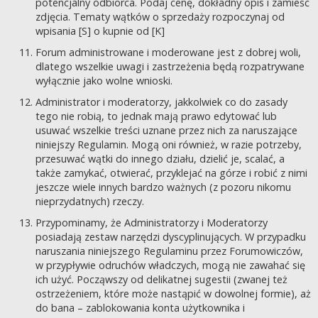
potencjalny odbiorca. Podaj cenę, dokładny opis i zamieść
zdjęcia. Tematy wątków o sprzedaży rozpoczynaj od
wpisania [S] o kupnie od [K]
Forum administrowane i moderowane jest z dobrej woli,
dlatego wszelkie uwagi i zastrzeżenia będą rozpatrywane
wyłącznie jako wolne wnioski.
Administrator i moderatorzy, jakkolwiek co do zasady
tego nie robią, to jednak mają prawo edytować lub
usuwać wszelkie treści uznane przez nich za naruszające
niniejszy Regulamin. Mogą oni również, w razie potrzeby,
przesuwać wątki do innego działu, dzielić je, scalać, a
także zamykać, otwierać, przyklejać na górze i robić z nimi
jeszcze wiele innych bardzo ważnych (z pozoru nikomu
nieprzydatnych) rzeczy.
Przypominamy, że Administratorzy i Moderatorzy
posiadają zestaw narzędzi dyscyplinujących. W przypadku
naruszania niniejszego Regulaminu przez Forumowiczów,
w przypływie odruchów władczych, mogą nie zawahać się
ich użyć. Począwszy od delikatnej sugestii (zwanej też
ostrzeżeniem, które może nastąpić w dowolnej formie), aż
do bana – zablokowania konta użytkownika i