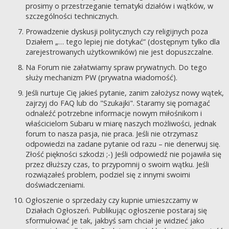
prosimy o przestrzeganie tematyki działów i wątków, w
szczególności technicznych.
Prowadzenie dyskusji politycznych czy religijnych poza
Działem „… tego lepiej nie dotykać” (dostępnym tylko dla
zarejestrowanych użytkowników) nie jest dopuszczalne.
Na Forum nie załatwiamy spraw prywatnych. Do tego
służy mechanizm PW (prywatna wiadomość).
Jeśli nurtuje Cię jakieś pytanie, zanim założysz nowy wątek,
zajrzyj do FAQ lub do "Szukajki". Staramy się pomagać
odnaleźć potrzebne informacje nowym miłośnikom i
właścicielom Subaru w miarę naszych możliwości, jednak
forum to nasza pasja, nie praca. Jeśli nie otrzymasz
odpowiedzi na zadane pytanie od razu – nie denerwuj się.
Złość piękności szkodzi ;-) Jeśli odpowiedź nie pojawiła się
przez dłuższy czas, to przypomnij o swoim wątku. Jeśli
rozwiązałeś problem, podziel się z innymi swoimi
doświadczeniami.
Ogłoszenie o sprzedaży czy kupnie umieszczamy w
Działach Ogłoszeń. Publikując ogłoszenie postaraj się
sformułować je tak, jakbyś sam chciał je widzieć jako