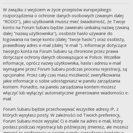
W związku z wejściem w życie przepisów europejskiego
rozporządzenia o ochronie danych osobowych (zwanym dalej
"RODO"), jako użytkownik musisz mieć świadomość, że Twoje
konto na Forum Subaru będzie zawierało unikalną nazwę (zwaną
dalej "nazwą użytkownika"), osobiste hasło używane do
logowania na twoje konto (dalej "twoje hasło") oraz osobisty,
prawidłowy adres e-mail (dalej "e-mail "). Informacje dotyczące
twojego konta na Forum Subaru są chronione przez prawa
dotyczące ochrony danych obowiązujące w Polsce. Wszelkie
informacje, oprócz nazwy użytkownika, hasła i adresu e-mail
wymagane przez Forum Subaru podczas procesu rejestracji, są
opcjonalne. Przez cały czas masz możliwość zweryfikowania
jakie informacje o sobie udostępniasz w panelu zarządzania
kontem. Ponadto, na panelu zarządzania kontem możesz
włączyć lub wyłączyć automatycznie generowane wiadomości e-
mail.
Forum Subaru będzie przechowywać wszystkie adresy IP, z
których wysyłasz posty. W zależności od Twoich preferencji,
Forum Subaru może wysyłać Ci e-maile na adres e-mail, który
podasz podczas rejestracji lub późniejszej zmienisz, ale możesz
zmienić te preferencje w swoim panelu zarządzania kontem w