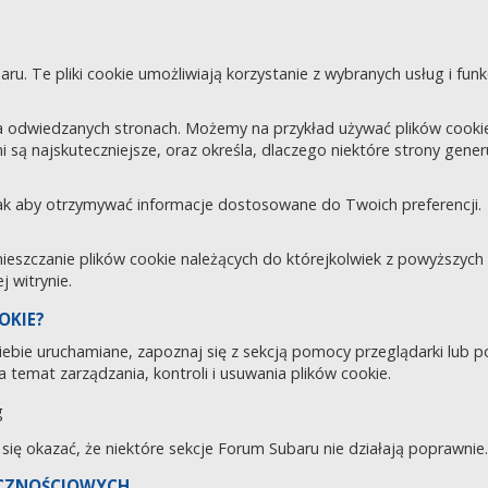
aru. Te pliki cookie umożliwiają korzystanie z wybranych usług i fu
 odwiedzanych stronach. Możemy na przykład używać plików cookie d
i są najskuteczniejsze, oraz określa, dlaczego niektóre strony gene
tak aby otrzymywać informacje dostosowane do Twoich preferencji.
zczanie plików cookie należących do którejkolwiek z powyższych ka
 witrynie.
OKIE?
 Ciebie uruchamiane, zapoznaj się z sekcją pomocy przeglądarki lub 
 temat zarządzania, kontroli i usuwania plików cookie.
g
e się okazać, że niektóre sekcje Forum Subaru nie działają poprawnie.
ECZNOŚCIOWYCH