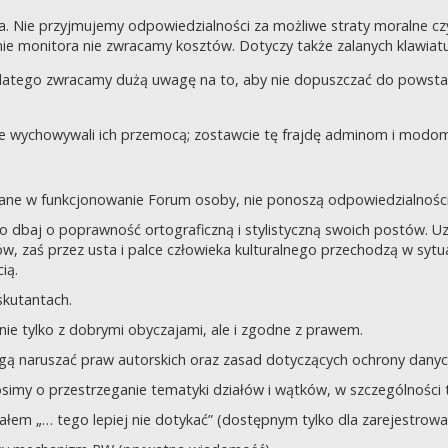
a. Nie przyjmujemy odpowiedzialności za możliwe straty moralne 
e monitora nie zwracamy kosztów. Dotyczy także zalanych klawiatur
dlatego zwracamy dużą uwagę na to, aby nie dopuszczać do powst
nie wychowywali ich przemocą; zostawcie tę frajdę adminom i modom 
owane w funkcjonowanie Forum osoby, nie ponoszą odpowiedzialności
tego dbaj o poprawność ortograficzną i stylistyczną swoich postów.
, zaś przez usta i palce człowieka kulturalnego przechodzą w sytua
ią.
yskutantach.
ie tylko z dobrymi obyczajami, ale i zgodne z prawem.
mogą naruszać praw autorskich oraz zasad dotyczących ochrony dan
rosimy o przestrzeganie tematyki działów i wątków, w szczególności 
ziałem „… tego lepiej nie dotykać” (dostępnym tylko dla zarejestrow