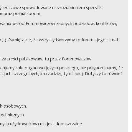
czy rzeczowe spowodowane niezrozumieniem specyfiki
 oraz prania spodni.
awania wśród Forumowiczów żadnych podziałów, konfliktów,
;-). Pamiętajcie, że wszyscy tworzymy to forum i jego klimat.
 za treści publikowane tu przez Forumowiczów.
 Uznajemy całe bogactwo języka polskiego, ale przypominamy, że
cjach szczególnych; im rzadziej, tym lepiej. Dotyczy to również
ych osobowych.
technicznych.
anych użytkowników) nie jest dopuszczalne.