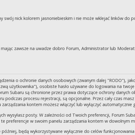
swój nick kolorem jasnoniebieskim i nie może wklejać linków do po
je, mając zawsze na uwadze dobro Forum, Administrator lub Moderat
ządzenia o ochronie danych osobowych (zwanym dalej "RODO"), jak
zwą użytkownika"), osobiste hasło używane do logowania na twoje k
 Forum Subaru są chronione przez prawa dotyczące ochrony danych o
 podczas procesu rejestracji, są opcjonalne. Przez cały czas masz
u zarządzania kontem możesz włączyć lub wyłączyć automatycznie 
ch wysyłasz posty. W zależności od Twoich preferencji, Forum Suba
enić te preferencje w swoim panelu zarządzania kontem w dowolnym 
 później, będą wykorzystywane wyłącznie do celów funkcjonowania