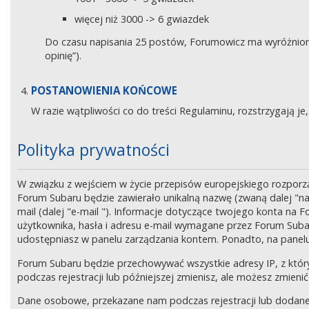
więcej niż 3000 -> 6 gwiazdek
Do czasu napisania 25 postów, Forumowicz ma wyróżniony 
opinię”).
POSTANOWIENIA KOŃCOWE
W razie wątpliwości co do treści Regulaminu, rozstrzygają 
Polityka prywatności
W związku z wejściem w życie przepisów europejskiego rozpor
Forum Subaru będzie zawierało unikalną nazwę (zwaną dalej "na
mail (dalej "e-mail "). Informacje dotyczące twojego konta na
użytkownika, hasła i adresu e-mail wymagane przez Forum Subaru
udostępniasz w panelu zarządzania kontem. Ponadto, na panel
Forum Subaru będzie przechowywać wszystkie adresy IP, z który
podczas rejestracji lub późniejszej zmienisz, ale możesz zmi
Dane osobowe, przekazane nam podczas rejestracji lub dodane