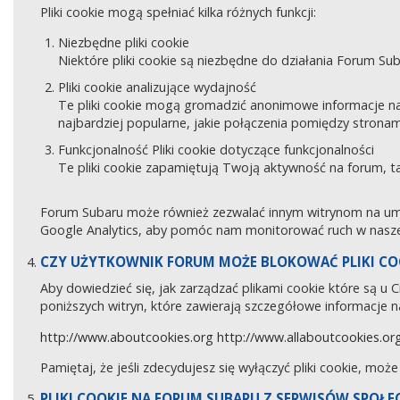
Pliki cookie mogą spełniać kilka różnych funkcji:
Niezbędne pliki cookie
Niektóre pliki cookie są niezbędne do działania Forum Sub
Pliki cookie analizujące wydajność
Te pliki cookie mogą gromadzić anonimowe informacje na
najbardziej popularne, jakie połączenia pomiędzy stronam
Funkcjonalność Pliki cookie dotyczące funkcjonalności
Te pliki cookie zapamiętują Twoją aktywność na forum, 
Forum Subaru może również zezwalać innym witrynom na umies
Google Analytics, aby pomóc nam monitorować ruch w naszej
CZY UŻYTKOWNIK FORUM MOŻE BLOKOWAĆ PLIKI CO
Aby dowiedzieć się, jak zarządzać plikami cookie które są u
poniższych witryn, które zawierają szczegółowe informacje na
http://www.aboutcookies.org
http://www.allaboutcookies.or
Pamiętaj, że jeśli zdecydujesz się wyłączyć pliki cookie, moż
PLIKI COOKIE NA FORUM SUBARU Z SERWISÓW SPOŁ