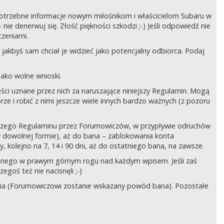
ć potrzebne informacje nowym miłośnikom i właścicielom Subaru w
ie denerwuj się. Złość piękności szkodzi ;-) Jeśli odpowiedź nie
czeniami.
jakbyś sam chciał je widzieć jako potencjalny odbiorca. Podaj
ako wolne wnioski.
ści uznane przez nich za naruszające niniejszy Regulamin. Mogą
órze i robić z nimi jeszcze wiele innych bardzo ważnych (z pozoru
ejszego Regulaminu przez Forumowiczów, w przypływie odruchów
w dowolnej formie), aż do bana – zablokowania konta
 kolejno na 7, 14 i 90 dni, aż do ostatniego bana, na zawsze.
zczonego w prawym górnym rogu nad każdym wpisem. Jeśli zaś
egoś też nie nacisnęli ;-)
ia (Forumowiczowi zostanie wskazany powód bana). Pozostałe