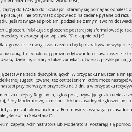
uży mechanizm PW (prywatna wiadomość).
tek, zajrzyj do FAQ lub do "Szukajki". Staramy się pomagać odnaleź
 praca. Jeśli nie otrzymasz odpowiedzi na zadane pytanie od razu – n
tku. Jeśli rozwiązałeś problem, podziel się z innymi swoimi doświad
 Ogłoszeń. Publikując ogłoszenie postaraj się sformułować je tak, 
przedaży rozpoczynaj od wpisania [S] o kupnie od [K]
latego wszelkie uwagi i zastrzeżenia będą rozpatrywane wyłącznie j
o nie robią, to jednak mają prawo edytować lub usuwać wszelkie tre
ziału, dzielić je, scalać, a także zamykać, otwierać, przyklejać na g
ją zestaw narzędzi dyscyplinujących. W przypadku naruszania nini
delikatnej sugestii (zwanej też ostrzeżeniem, które może nastąpić 
 nastąpi przy pierwszym przypadku na 3 dni, a w przypadku recydywy,
 co narusza niniejszy Regulamin, zgłoś post, używając guzika umies
iskaj, żeby Moderatorzy, za nękanie ich bezzasadnymi zgłoszeniami, cz
 dotyczące zablokowania konta Forumowicza, wymagają uzasadnien
 „Recepcja i Sekretariat”.
orum, zapytaj Administratora lub Moderatora. Postarają się pomóc.