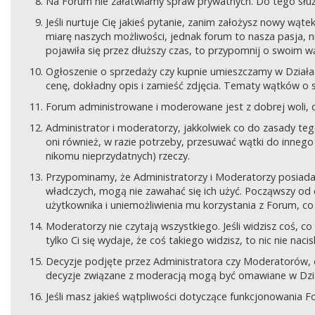
Na Forum nie załatwiamy spraw prywatnych. Do tego sł
Jeśli nurtuje Cię jakieś pytanie, zanim założysz nowy wą
miarę naszych możliwości, jednak forum to nasza pasja, nie
pojawiła się przez dłuższy czas, to przypomnij o swoim wą
Ogłoszenie o sprzedaży czy kupnie umieszczamy w Działach
cenę, dokładny opis i zamieść zdjęcia. Tematy wątków o s
Forum administrowane i moderowane jest z dobrej woli, d
Administrator i moderatorzy, jakkolwiek co do zasady teg
oni również, w razie potrzeby, przesuwać wątki do innego d
nikomu nieprzydatnych) rzeczy.
Przypominamy, że Administratorzy i Moderatorzy posiada
władczych, mogą nie zawahać się ich użyć. Począwszy od 
użytkownika i uniemożliwienia mu korzystania z Forum, co
Moderatorzy nie czytają wszystkiego. Jeśli widzisz coś,
tylko Ci się wydaje, że coś takiego widzisz, to nic nie nac
Decyzje podjęte przez Administratora czy Moderatorów,
decyzje związane z moderacją mogą być omawiane w Dziale
Jeśli masz jakieś wątpliwości dotyczące funkcjonowania F