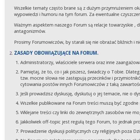
Wszelkie tematy często brane są z dużym przymrużeniem ok
wypowiedzi i humoru na tym forum. Za ewentualne czyszczeni
Ważnym aspektem naszego Forum są relacje towarzyskie , 
antagonizmów.
Prosimy Forumowiczów, by starali się nie obrażać bliźnich i 
ZASADY OBOWIĄZUJĄCE NA FORUM.
Administratorzy, właściciele serwera oraz inne zaangaż
Pamiętaj, że to, co i jak piszesz, świadczy o Tobie. Dla
tzw. mocne słowa nie zastępują przecinków i przymiotników
cytowania postów innych Forumowiczów z taką zawartośc
Jeśli prowadzisz dyskusję, dyskutuj o jej temacie, nie o d
Wszelkie publikowane na Forum treści muszą być zgodne n
Wklejane treści czy linki do zewnętrznych zasobów nie 
Jakkolwiek off-topic jest regułą tego Forum, to jednak p
Prowadzenie dyskusji politycznych czy religijnych poza D