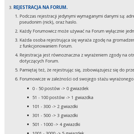
REJESTRACJA NA FORUM.
Podczas rejestracji jedynymi wymaganymi danymi są: adre
pseudonim (nick), oraz hasło.
Każdy Forumowicz może używać na Forum wyłącznie jedne
Każda osoba rejestrująca się wyraża zgodę na gromadzeni
z funkcjonowaniem Forum.
Rejestracja jest równoznaczna z wyrażeniem zgody na o
dotyczących Forum.
Pamiętaj też, że rejestrując się, zobowiązujesz się do pr
Forumowicze w zależności od swojego stażu wyrażonego w
0 - 50 postów -> 0 gwiazdek
51 - 100 postów -> 1 gwiazdka
101 - 300 -> 2 gwiazdki
301 - 500 -> 3 gwiazdki
501 - 1000 -> 4 gwiazdki
1001 - 3000 -> 5 gwiazdek