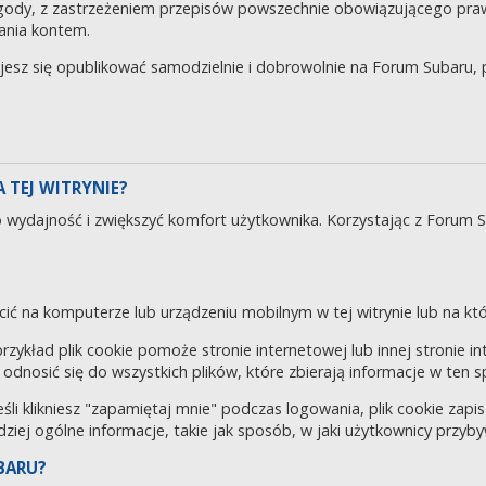
gody, z zastrzeżeniem przepisów powszechnie obowiązującego pra
ania kontem.
ujesz się opublikować samodzielnie i dobrowolnie na Forum Subaru
 TEJ WITRYNIE?
o wydajność i zwiększyć komfort użytkownika. Korzystając z Forum 
cić na komputerze lub urządzeniu mobilnym w tej witrynie lub na któr
 przykład plik cookie pomoże stronie internetowej lub innej stronie 
odnosić się do wszystkich plików, które zbierają informacje w ten 
eśli klikniesz "zapamiętaj mnie" podczas logowania, plik cookie za
rdziej ogólne informacje, takie jak sposób, w jaki użytkownicy przyby
BARU?