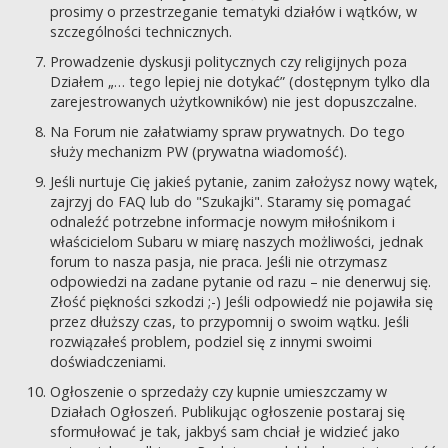
prosimy o przestrzeganie tematyki działów i wątków, w
szczególności technicznych.
Prowadzenie dyskusji politycznych czy religijnych poza
Działem „… tego lepiej nie dotykać” (dostępnym tylko dla
zarejestrowanych użytkowników) nie jest dopuszczalne.
Na Forum nie załatwiamy spraw prywatnych. Do tego
służy mechanizm PW (prywatna wiadomość).
Jeśli nurtuje Cię jakieś pytanie, zanim założysz nowy wątek,
zajrzyj do FAQ lub do "Szukajki". Staramy się pomagać
odnaleźć potrzebne informacje nowym miłośnikom i
właścicielom Subaru w miarę naszych możliwości, jednak
forum to nasza pasja, nie praca. Jeśli nie otrzymasz
odpowiedzi na zadane pytanie od razu – nie denerwuj się.
Złość piękności szkodzi ;-) Jeśli odpowiedź nie pojawiła się
przez dłuższy czas, to przypomnij o swoim wątku. Jeśli
rozwiązałeś problem, podziel się z innymi swoimi
doświadczeniami.
Ogłoszenie o sprzedaży czy kupnie umieszczamy w
Działach Ogłoszeń. Publikując ogłoszenie postaraj się
sformułować je tak, jakbyś sam chciał je widzieć jako