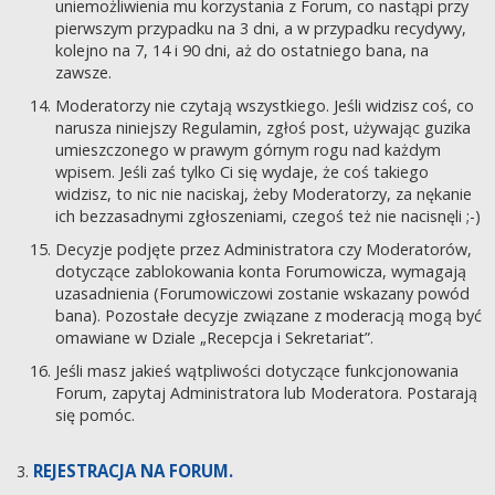
uniemożliwienia mu korzystania z Forum, co nastąpi przy
pierwszym przypadku na 3 dni, a w przypadku recydywy,
kolejno na 7, 14 i 90 dni, aż do ostatniego bana, na
zawsze.
Moderatorzy nie czytają wszystkiego. Jeśli widzisz coś, co
narusza niniejszy Regulamin, zgłoś post, używając guzika
umieszczonego w prawym górnym rogu nad każdym
wpisem. Jeśli zaś tylko Ci się wydaje, że coś takiego
widzisz, to nic nie naciskaj, żeby Moderatorzy, za nękanie
ich bezzasadnymi zgłoszeniami, czegoś też nie nacisnęli ;-)
Decyzje podjęte przez Administratora czy Moderatorów,
dotyczące zablokowania konta Forumowicza, wymagają
uzasadnienia (Forumowiczowi zostanie wskazany powód
bana). Pozostałe decyzje związane z moderacją mogą być
omawiane w Dziale „Recepcja i Sekretariat”.
Jeśli masz jakieś wątpliwości dotyczące funkcjonowania
Forum, zapytaj Administratora lub Moderatora. Postarają
się pomóc.
REJESTRACJA NA FORUM.