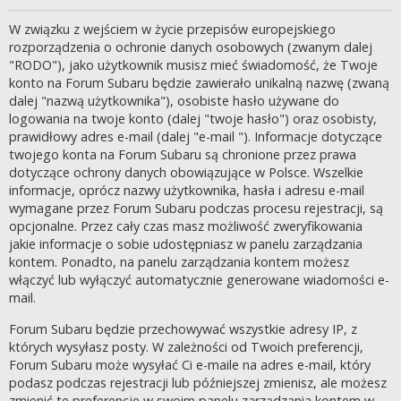
W związku z wejściem w życie przepisów europejskiego
rozporządzenia o ochronie danych osobowych (zwanym dalej
"RODO"), jako użytkownik musisz mieć świadomość, że Twoje
konto na Forum Subaru będzie zawierało unikalną nazwę (zwaną
dalej "nazwą użytkownika"), osobiste hasło używane do
logowania na twoje konto (dalej "twoje hasło") oraz osobisty,
prawidłowy adres e-mail (dalej "e-mail "). Informacje dotyczące
twojego konta na Forum Subaru są chronione przez prawa
dotyczące ochrony danych obowiązujące w Polsce. Wszelkie
informacje, oprócz nazwy użytkownika, hasła i adresu e-mail
wymagane przez Forum Subaru podczas procesu rejestracji, są
opcjonalne. Przez cały czas masz możliwość zweryfikowania
jakie informacje o sobie udostępniasz w panelu zarządzania
kontem. Ponadto, na panelu zarządzania kontem możesz
włączyć lub wyłączyć automatycznie generowane wiadomości e-
mail.
Forum Subaru będzie przechowywać wszystkie adresy IP, z
których wysyłasz posty. W zależności od Twoich preferencji,
Forum Subaru może wysyłać Ci e-maile na adres e-mail, który
podasz podczas rejestracji lub późniejszej zmienisz, ale możesz
zmienić te preferencje w swoim panelu zarządzania kontem w