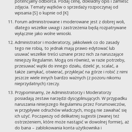
potencjalny odbiorca. Podaj cenę, dokładny opis i zamieść
zdjęcia. Tematy wątków o sprzedaży rozpoczynaj od
wpisania [S] o kupnie od [K]
Forum administrowane i moderowane jest z dobrej woli,
dlatego wszelkie uwagi i zastrzeżenia będą rozpatrywane
wyłącznie jako wolne wnioski.
Administrator i moderatorzy, jakkolwiek co do zasady
tego nie robią, to jednak mają prawo edytować lub
usuwać wszelkie treści uznane przez nich za naruszające
niniejszy Regulamin. Mogą oni również, w razie potrzeby,
przesuwać wątki do innego działu, dzielić je, scalać, a
także zamykać, otwierać, przyklejać na górze i robić z nimi
jeszcze wiele innych bardzo ważnych (z pozoru nikomu
nieprzydatnych) rzeczy.
Przypominamy, że Administratorzy i Moderatorzy
posiadają zestaw narzędzi dyscyplinujących. W przypadku
naruszania niniejszego Regulaminu przez Forumowiczów,
w przypływie odruchów władczych, mogą nie zawahać się
ich użyć. Począwszy od delikatnej sugestii (zwanej też
ostrzeżeniem, które może nastąpić w dowolnej formie), aż
do bana – zablokowania konta użytkownika i