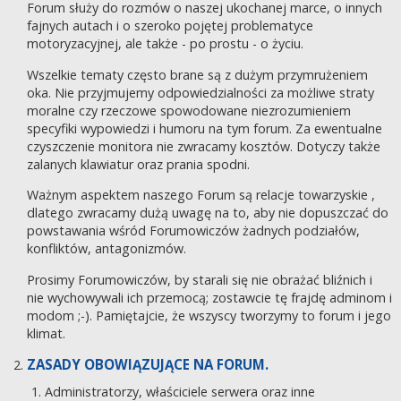
Forum służy do rozmów o naszej ukochanej marce, o innych
fajnych autach i o szeroko pojętej problematyce
motoryzacyjnej, ale także - po prostu - o życiu.
Wszelkie tematy często brane są z dużym przymrużeniem
oka. Nie przyjmujemy odpowiedzialności za możliwe straty
moralne czy rzeczowe spowodowane niezrozumieniem
specyfiki wypowiedzi i humoru na tym forum. Za ewentualne
czyszczenie monitora nie zwracamy kosztów. Dotyczy także
zalanych klawiatur oraz prania spodni.
Ważnym aspektem naszego Forum są relacje towarzyskie ,
dlatego zwracamy dużą uwagę na to, aby nie dopuszczać do
powstawania wśród Forumowiczów żadnych podziałów,
konfliktów, antagonizmów.
Prosimy Forumowiczów, by starali się nie obrażać bliźnich i
nie wychowywali ich przemocą; zostawcie tę frajdę adminom i
modom ;-). Pamiętajcie, że wszyscy tworzymy to forum i jego
klimat.
ZASADY OBOWIĄZUJĄCE NA FORUM.
Administratorzy, właściciele serwera oraz inne