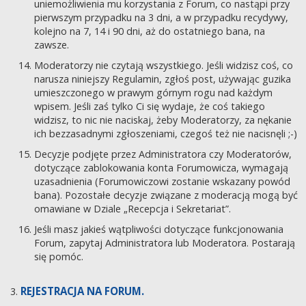
uniemożliwienia mu korzystania z Forum, co nastąpi przy
pierwszym przypadku na 3 dni, a w przypadku recydywy,
kolejno na 7, 14 i 90 dni, aż do ostatniego bana, na
zawsze.
Moderatorzy nie czytają wszystkiego. Jeśli widzisz coś, co
narusza niniejszy Regulamin, zgłoś post, używając guzika
umieszczonego w prawym górnym rogu nad każdym
wpisem. Jeśli zaś tylko Ci się wydaje, że coś takiego
widzisz, to nic nie naciskaj, żeby Moderatorzy, za nękanie
ich bezzasadnymi zgłoszeniami, czegoś też nie nacisnęli ;-)
Decyzje podjęte przez Administratora czy Moderatorów,
dotyczące zablokowania konta Forumowicza, wymagają
uzasadnienia (Forumowiczowi zostanie wskazany powód
bana). Pozostałe decyzje związane z moderacją mogą być
omawiane w Dziale „Recepcja i Sekretariat”.
Jeśli masz jakieś wątpliwości dotyczące funkcjonowania
Forum, zapytaj Administratora lub Moderatora. Postarają
się pomóc.
REJESTRACJA NA FORUM.