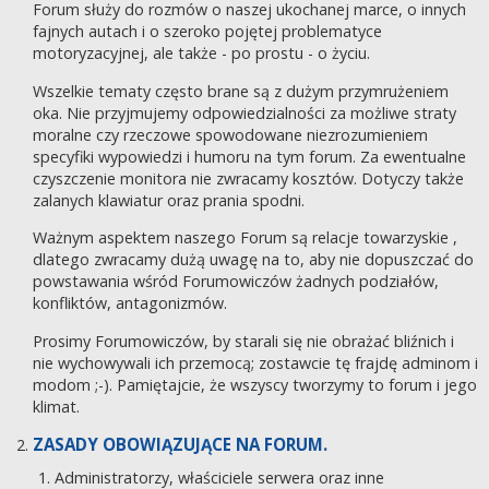
Forum służy do rozmów o naszej ukochanej marce, o innych
fajnych autach i o szeroko pojętej problematyce
motoryzacyjnej, ale także - po prostu - o życiu.
Wszelkie tematy często brane są z dużym przymrużeniem
oka. Nie przyjmujemy odpowiedzialności za możliwe straty
moralne czy rzeczowe spowodowane niezrozumieniem
specyfiki wypowiedzi i humoru na tym forum. Za ewentualne
czyszczenie monitora nie zwracamy kosztów. Dotyczy także
zalanych klawiatur oraz prania spodni.
Ważnym aspektem naszego Forum są relacje towarzyskie ,
dlatego zwracamy dużą uwagę na to, aby nie dopuszczać do
powstawania wśród Forumowiczów żadnych podziałów,
konfliktów, antagonizmów.
Prosimy Forumowiczów, by starali się nie obrażać bliźnich i
nie wychowywali ich przemocą; zostawcie tę frajdę adminom i
modom ;-). Pamiętajcie, że wszyscy tworzymy to forum i jego
klimat.
ZASADY OBOWIĄZUJĄCE NA FORUM.
Administratorzy, właściciele serwera oraz inne