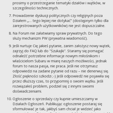
prosimy o przestrzeganie tematyki działów i wątków, w
szczególności technicznych.
Prowadzenie dyskusji politycznych czy religijnych poza
Działem „… tego lepiej nie dotykać” (dostępnym tylko dla
zarejestrowanych użytkowników) nie jest dopuszczalne.
Na Forum nie załatwiamy spraw prywatnych. Do tego
służy mechanizm PW (prywatna wiadomość).
Jeśli nurtuje Cię jakieś pytanie, zanim założysz nowy wątek,
zajrzyj do FAQ lub do "Szukajki". Staramy się pomagać
odnaleźć potrzebne informacje nowym miłośnikom i
właścicielom Subaru w miarę naszych możliwości, jednak
forum to nasza pasja, nie praca. Jeśli nie otrzymasz
odpowiedzi na zadane pytanie od razu – nie denerwuj się.
Złość piękności szkodzi ;-) Jeśli odpowiedź nie pojawiła się
przez dłuższy czas, to przypomnij o swoim wątku. Jeśli
rozwiązałeś problem, podziel się z innymi swoimi
doświadczeniami.
Ogłoszenie o sprzedaży czy kupnie umieszczamy w
Działach Ogłoszeń. Publikując ogłoszenie postaraj się
sformułować je tak, jakbyś sam chciał je widzieć jako