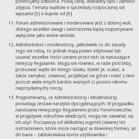
potencjalny odbiorca. Podaj cenę, dokładny opis i zamieść
zdjęcia. Tematy wątków o sprzedaży rozpoczynaj od
wpisania [S] o kupnie od [K]
Forum administrowane i moderowane jest z dobrej woli,
dlatego wszelkie uwagi i zastrzeżenia będą rozpatrywane
wyłącznie jako wolne wnioski.
Administrator i moderatorzy, jakkolwiek co do zasady
tego nie robią, to jednak mają prawo edytować lub
usuwać wszelkie treści uznane przez nich za naruszające
niniejszy Regulamin. Mogą oni również, w razie potrzeby,
przesuwać wątki do innego działu, dzielić je, scalać, a
także zamykać, otwierać, przyklejać na górze i robić z nimi
jeszcze wiele innych bardzo ważnych (z pozoru nikomu
nieprzydatnych) rzeczy.
Przypominamy, że Administratorzy i Moderatorzy
posiadają zestaw narzędzi dyscyplinujących. W przypadku
naruszania niniejszego Regulaminu przez Forumowiczów,
w przypływie odruchów władczych, mogą nie zawahać się
ich użyć. Począwszy od delikatnej sugestii (zwanej też
ostrzeżeniem, które może nastąpić w dowolnej formie), aż
do bana – zablokowania konta użytkownika i