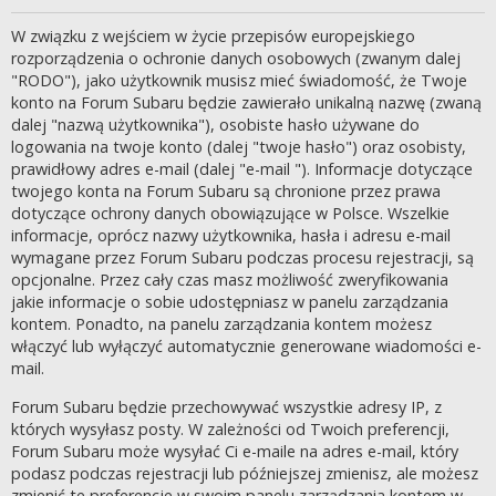
W związku z wejściem w życie przepisów europejskiego
rozporządzenia o ochronie danych osobowych (zwanym dalej
"RODO"), jako użytkownik musisz mieć świadomość, że Twoje
konto na Forum Subaru będzie zawierało unikalną nazwę (zwaną
dalej "nazwą użytkownika"), osobiste hasło używane do
logowania na twoje konto (dalej "twoje hasło") oraz osobisty,
prawidłowy adres e-mail (dalej "e-mail "). Informacje dotyczące
twojego konta na Forum Subaru są chronione przez prawa
dotyczące ochrony danych obowiązujące w Polsce. Wszelkie
informacje, oprócz nazwy użytkownika, hasła i adresu e-mail
wymagane przez Forum Subaru podczas procesu rejestracji, są
opcjonalne. Przez cały czas masz możliwość zweryfikowania
jakie informacje o sobie udostępniasz w panelu zarządzania
kontem. Ponadto, na panelu zarządzania kontem możesz
włączyć lub wyłączyć automatycznie generowane wiadomości e-
mail.
Forum Subaru będzie przechowywać wszystkie adresy IP, z
których wysyłasz posty. W zależności od Twoich preferencji,
Forum Subaru może wysyłać Ci e-maile na adres e-mail, który
podasz podczas rejestracji lub późniejszej zmienisz, ale możesz
zmienić te preferencje w swoim panelu zarządzania kontem w