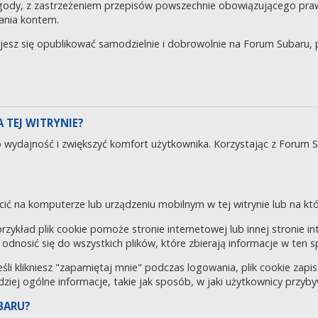
gody, z zastrzeżeniem przepisów powszechnie obowiązującego pra
ania kontem.
ujesz się opublikować samodzielnie i dobrowolnie na Forum Subaru
 TEJ WITRYNIE?
o wydajność i zwiększyć komfort użytkownika. Korzystając z Forum 
cić na komputerze lub urządzeniu mobilnym w tej witrynie lub na któr
 przykład plik cookie pomoże stronie internetowej lub innej stronie 
odnosić się do wszystkich plików, które zbierają informacje w ten 
eśli klikniesz "zapamiętaj mnie" podczas logowania, plik cookie za
rdziej ogólne informacje, takie jak sposób, w jaki użytkownicy przyby
BARU?