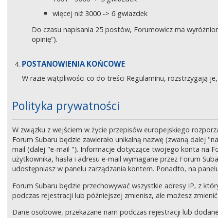
więcej niż 3000 -> 6 gwiazdek
Do czasu napisania 25 postów, Forumowicz ma wyróżniony 
opinię”).
POSTANOWIENIA KOŃCOWE
W razie wątpliwości co do treści Regulaminu, rozstrzygają 
Polityka prywatności
W związku z wejściem w życie przepisów europejskiego rozpor
Forum Subaru będzie zawierało unikalną nazwę (zwaną dalej "na
mail (dalej "e-mail "). Informacje dotyczące twojego konta na
użytkownika, hasła i adresu e-mail wymagane przez Forum Subaru
udostępniasz w panelu zarządzania kontem. Ponadto, na panel
Forum Subaru będzie przechowywać wszystkie adresy IP, z który
podczas rejestracji lub późniejszej zmienisz, ale możesz zmi
Dane osobowe, przekazane nam podczas rejestracji lub dodane