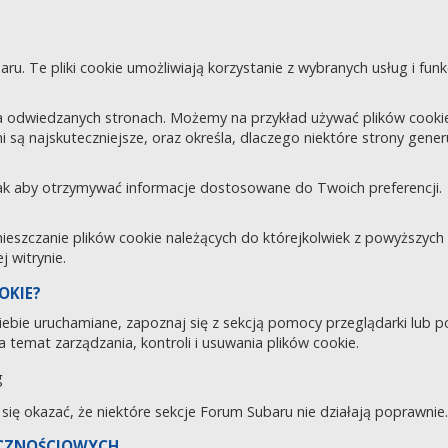
aru. Te pliki cookie umożliwiają korzystanie z wybranych usług i fu
 odwiedzanych stronach. Możemy na przykład używać plików cookie d
i są najskuteczniejsze, oraz określa, dlaczego niektóre strony gene
tak aby otrzymywać informacje dostosowane do Twoich preferencji.
zczanie plików cookie należących do którejkolwiek z powyższych ka
 witrynie.
OKIE?
 Ciebie uruchamiane, zapoznaj się z sekcją pomocy przeglądarki lub 
 temat zarządzania, kontroli i usuwania plików cookie.
g
e się okazać, że niektóre sekcje Forum Subaru nie działają poprawnie.
ECZNOŚCIOWYCH