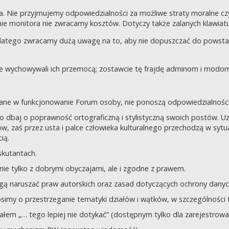
a. Nie przyjmujemy odpowiedzialności za możliwe straty moralne 
e monitora nie zwracamy kosztów. Dotyczy także zalanych klawiatur
dlatego zwracamy dużą uwagę na to, aby nie dopuszczać do powst
nie wychowywali ich przemocą; zostawcie tę frajdę adminom i modom 
owane w funkcjonowanie Forum osoby, nie ponoszą odpowiedzialności
tego dbaj o poprawność ortograficzną i stylistyczną swoich postów.
, zaś przez usta i palce człowieka kulturalnego przechodzą w sytua
ią.
yskutantach.
ie tylko z dobrymi obyczajami, ale i zgodne z prawem.
mogą naruszać praw autorskich oraz zasad dotyczących ochrony dan
rosimy o przestrzeganie tematyki działów i wątków, w szczególności 
ziałem „… tego lepiej nie dotykać” (dostępnym tylko dla zarejestrow