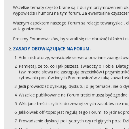
Wszelkie tematy często brane są z dużym przymrużeniem ok
wypowiedzi i humoru na tym forum. Za ewentualne czyszczeni
Ważnym aspektem naszego Forum są relacje towarzyskie , 
antagonizmów.
Prosimy Forumowiczów, by starali się nie obrażać bliźnich i 
ZASADY OBOWIĄZUJĄCE NA FORUM.
Administratorzy, właściciele serwera oraz inne zaangaż
Pamiętaj, że to, co i jak piszesz, świadczy o Tobie. Dla
tzw. mocne słowa nie zastępują przecinków i przymiotników
cytowania postów innych Forumowiczów z taką zawartośc
Jeśli prowadzisz dyskusję, dyskutuj o jej temacie, nie o d
Wszelkie publikowane na Forum treści muszą być zgodne n
Wklejane treści czy linki do zewnętrznych zasobów nie 
Jakkolwiek off-topic jest regułą tego Forum, to jednak p
Prowadzenie dyskusji politycznych czy religijnych poza D