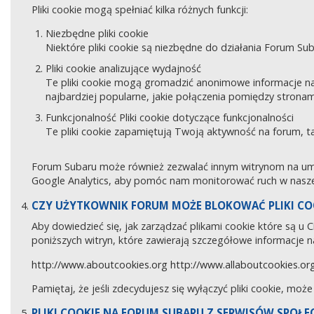
Pliki cookie mogą spełniać kilka różnych funkcji:
Niezbędne pliki cookie
Niektóre pliki cookie są niezbędne do działania Forum Sub
Pliki cookie analizujące wydajność
Te pliki cookie mogą gromadzić anonimowe informacje na
najbardziej popularne, jakie połączenia pomiędzy stronam
Funkcjonalność Pliki cookie dotyczące funkcjonalności
Te pliki cookie zapamiętują Twoją aktywność na forum, 
Forum Subaru może również zezwalać innym witrynom na umies
Google Analytics, aby pomóc nam monitorować ruch w naszej
CZY UŻYTKOWNIK FORUM MOŻE BLOKOWAĆ PLIKI CO
Aby dowiedzieć się, jak zarządzać plikami cookie które są u
poniższych witryn, które zawierają szczegółowe informacje na
http://www.aboutcookies.org
http://www.allaboutcookies.or
Pamiętaj, że jeśli zdecydujesz się wyłączyć pliki cookie, moż
PLIKI COOKIE NA FORUM SUBARU Z SERWISÓW SPOŁ