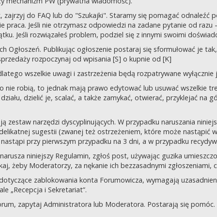
uży mechanizm PW (prywatna wiadomość).
tek, zajrzyj do FAQ lub do "Szukajki". Staramy się pomagać odnaleź
 praca. Jeśli nie otrzymasz odpowiedzi na zadane pytanie od razu – n
tku. Jeśli rozwiązałeś problem, podziel się z innymi swoimi doświad
 Ogłoszeń. Publikując ogłoszenie postaraj się sformułować je tak, 
przedaży rozpoczynaj od wpisania [S] o kupnie od [K]
latego wszelkie uwagi i zastrzeżenia będą rozpatrywane wyłącznie j
o nie robią, to jednak mają prawo edytować lub usuwać wszelkie tre
ziału, dzielić je, scalać, a także zamykać, otwierać, przyklejać na g
ją zestaw narzędzi dyscyplinujących. W przypadku naruszania nini
delikatnej sugestii (zwanej też ostrzeżeniem, które może nastąpić 
 nastąpi przy pierwszym przypadku na 3 dni, a w przypadku recydywy,
 co narusza niniejszy Regulamin, zgłoś post, używając guzika umies
iskaj, żeby Moderatorzy, za nękanie ich bezzasadnymi zgłoszeniami, cz
 dotyczące zablokowania konta Forumowicza, wymagają uzasadnien
 „Recepcja i Sekretariat”.
orum, zapytaj Administratora lub Moderatora. Postarają się pomóc.