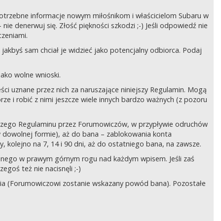
ć potrzebne informacje nowym miłośnikom i właścicielom Subaru w
ie denerwuj się. Złość piękności szkodzi ;-) Jeśli odpowiedź nie
czeniami.
jakbyś sam chciał je widzieć jako potencjalny odbiorca. Podaj
ako wolne wnioski.
ści uznane przez nich za naruszające niniejszy Regulamin. Mogą
órze i robić z nimi jeszcze wiele innych bardzo ważnych (z pozoru
ejszego Regulaminu przez Forumowiczów, w przypływie odruchów
w dowolnej formie), aż do bana – zablokowania konta
 kolejno na 7, 14 i 90 dni, aż do ostatniego bana, na zawsze.
zczonego w prawym górnym rogu nad każdym wpisem. Jeśli zaś
egoś też nie nacisnęli ;-)
ia (Forumowiczowi zostanie wskazany powód bana). Pozostałe