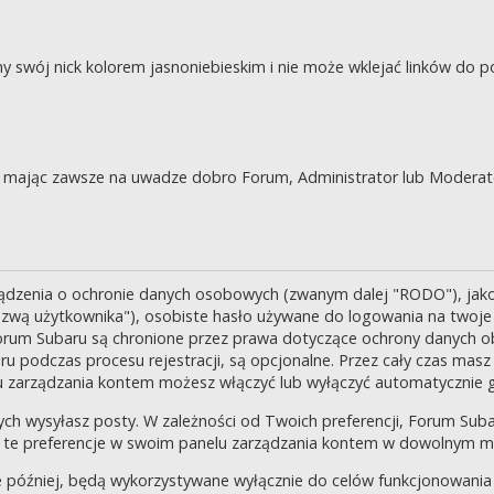
swój nick kolorem jasnoniebieskim i nie może wklejać linków do po
je, mając zawsze na uwadze dobro Forum, Administrator lub Moderat
ządzenia o ochronie danych osobowych (zwanym dalej "RODO"), jak
zwą użytkownika"), osobiste hasło używane do logowania na twoje k
 Forum Subaru są chronione przez prawa dotyczące ochrony danych o
 podczas procesu rejestracji, są opcjonalne. Przez cały czas masz
u zarządzania kontem możesz włączyć lub wyłączyć automatycznie 
ch wysyłasz posty. W zależności od Twoich preferencji, Forum Suba
enić te preferencje w swoim panelu zarządzania kontem w dowolnym 
 później, będą wykorzystywane wyłącznie do celów funkcjonowania