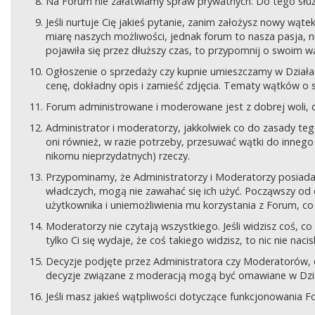
Na Forum nie załatwiamy spraw prywatnych. Do tego sł
Jeśli nurtuje Cię jakieś pytanie, zanim założysz nowy wą
miarę naszych możliwości, jednak forum to nasza pasja, nie
pojawiła się przez dłuższy czas, to przypomnij o swoim wą
Ogłoszenie o sprzedaży czy kupnie umieszczamy w Działach
cenę, dokładny opis i zamieść zdjęcia. Tematy wątków o s
Forum administrowane i moderowane jest z dobrej woli, d
Administrator i moderatorzy, jakkolwiek co do zasady teg
oni również, w razie potrzeby, przesuwać wątki do innego d
nikomu nieprzydatnych) rzeczy.
Przypominamy, że Administratorzy i Moderatorzy posiada
władczych, mogą nie zawahać się ich użyć. Począwszy od 
użytkownika i uniemożliwienia mu korzystania z Forum, co
Moderatorzy nie czytają wszystkiego. Jeśli widzisz coś,
tylko Ci się wydaje, że coś takiego widzisz, to nic nie nac
Decyzje podjęte przez Administratora czy Moderatorów,
decyzje związane z moderacją mogą być omawiane w Dziale
Jeśli masz jakieś wątpliwości dotyczące funkcjonowania F