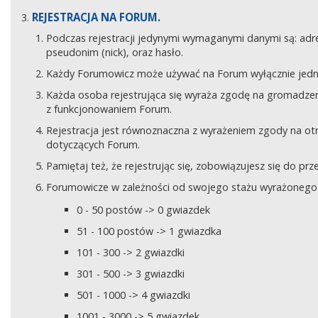
REJESTRACJA NA FORUM.
Podczas rejestracji jedynymi wymaganymi danymi są: adre
pseudonim (nick), oraz hasło.
Każdy Forumowicz może używać na Forum wyłącznie jedne
Każda osoba rejestrująca się wyraża zgodę na gromadzeni
z funkcjonowaniem Forum.
Rejestracja jest równoznaczna z wyrażeniem zgody na o
dotyczących Forum.
Pamiętaj też, że rejestrując się, zobowiązujesz się do pr
Forumowicze w zależności od swojego stażu wyrażonego w
0 - 50 postów -> 0 gwiazdek
51 - 100 postów -> 1 gwiazdka
101 - 300 -> 2 gwiazdki
301 - 500 -> 3 gwiazdki
501 - 1000 -> 4 gwiazdki
1001 - 3000 -> 5 gwiazdek