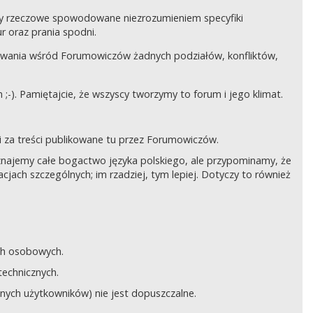
czy rzeczowe spowodowane niezrozumieniem specyfiki
 oraz prania spodni.
awania wśród Forumowiczów żadnych podziałów, konfliktów,
;-). Pamiętajcie, że wszyscy tworzymy to forum i jego klimat.
 za treści publikowane tu przez Forumowiczów.
 Uznajemy całe bogactwo języka polskiego, ale przypominamy, że
cjach szczególnych; im rzadziej, tym lepiej. Dotyczy to również
ych osobowych.
technicznych.
anych użytkowników) nie jest dopuszczalne.