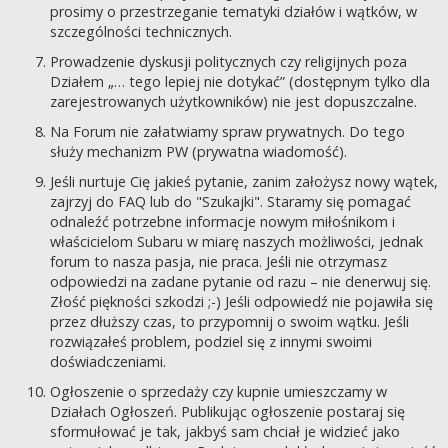
prosimy o przestrzeganie tematyki działów i wątków, w
szczególności technicznych.
Prowadzenie dyskusji politycznych czy religijnych poza
Działem „… tego lepiej nie dotykać” (dostępnym tylko dla
zarejestrowanych użytkowników) nie jest dopuszczalne.
Na Forum nie załatwiamy spraw prywatnych. Do tego
służy mechanizm PW (prywatna wiadomość).
Jeśli nurtuje Cię jakieś pytanie, zanim założysz nowy wątek,
zajrzyj do FAQ lub do "Szukajki". Staramy się pomagać
odnaleźć potrzebne informacje nowym miłośnikom i
właścicielom Subaru w miarę naszych możliwości, jednak
forum to nasza pasja, nie praca. Jeśli nie otrzymasz
odpowiedzi na zadane pytanie od razu – nie denerwuj się.
Złość piękności szkodzi ;-) Jeśli odpowiedź nie pojawiła się
przez dłuższy czas, to przypomnij o swoim wątku. Jeśli
rozwiązałeś problem, podziel się z innymi swoimi
doświadczeniami.
Ogłoszenie o sprzedaży czy kupnie umieszczamy w
Działach Ogłoszeń. Publikując ogłoszenie postaraj się
sformułować je tak, jakbyś sam chciał je widzieć jako