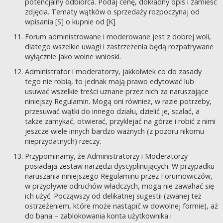
potencjalny odbiorca. Podaj cenę, dokładny opis i zamieść
zdjęcia. Tematy wątków o sprzedaży rozpoczynaj od
wpisania [S] o kupnie od [K]
Forum administrowane i moderowane jest z dobrej woli,
dlatego wszelkie uwagi i zastrzeżenia będą rozpatrywane
wyłącznie jako wolne wnioski.
Administrator i moderatorzy, jakkolwiek co do zasady
tego nie robią, to jednak mają prawo edytować lub
usuwać wszelkie treści uznane przez nich za naruszające
niniejszy Regulamin. Mogą oni również, w razie potrzeby,
przesuwać wątki do innego działu, dzielić je, scalać, a
także zamykać, otwierać, przyklejać na górze i robić z nimi
jeszcze wiele innych bardzo ważnych (z pozoru nikomu
nieprzydatnych) rzeczy.
Przypominamy, że Administratorzy i Moderatorzy
posiadają zestaw narzędzi dyscyplinujących. W przypadku
naruszania niniejszego Regulaminu przez Forumowiczów,
w przypływie odruchów władczych, mogą nie zawahać się
ich użyć. Począwszy od delikatnej sugestii (zwanej też
ostrzeżeniem, które może nastąpić w dowolnej formie), aż
do bana – zablokowania konta użytkownika i