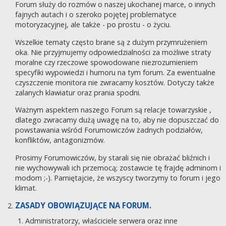
Forum służy do rozmów o naszej ukochanej marce, o innych
fajnych autach i o szeroko pojętej problematyce
motoryzacyjnej, ale także - po prostu - o życiu.
Wszelkie tematy często brane są z dużym przymrużeniem
oka. Nie przyjmujemy odpowiedzialności za możliwe straty
moralne czy rzeczowe spowodowane niezrozumieniem
specyfiki wypowiedzi i humoru na tym forum. Za ewentualne
czyszczenie monitora nie zwracamy kosztów. Dotyczy także
zalanych klawiatur oraz prania spodni.
Ważnym aspektem naszego Forum są relacje towarzyskie ,
dlatego zwracamy dużą uwagę na to, aby nie dopuszczać do
powstawania wśród Forumowiczów żadnych podziałów,
konfliktów, antagonizmów.
Prosimy Forumowiczów, by starali się nie obrażać bliźnich i
nie wychowywali ich przemocą; zostawcie tę frajdę adminom i
modom ;-). Pamiętajcie, że wszyscy tworzymy to forum i jego
klimat.
ZASADY OBOWIĄZUJĄCE NA FORUM.
Administratorzy, właściciele serwera oraz inne