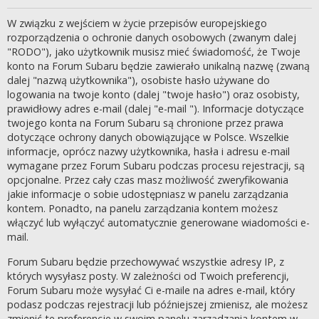
W związku z wejściem w życie przepisów europejskiego
rozporządzenia o ochronie danych osobowych (zwanym dalej
"RODO"), jako użytkownik musisz mieć świadomość, że Twoje
konto na Forum Subaru będzie zawierało unikalną nazwę (zwaną
dalej "nazwą użytkownika"), osobiste hasło używane do
logowania na twoje konto (dalej "twoje hasło") oraz osobisty,
prawidłowy adres e-mail (dalej "e-mail "). Informacje dotyczące
twojego konta na Forum Subaru są chronione przez prawa
dotyczące ochrony danych obowiązujące w Polsce. Wszelkie
informacje, oprócz nazwy użytkownika, hasła i adresu e-mail
wymagane przez Forum Subaru podczas procesu rejestracji, są
opcjonalne. Przez cały czas masz możliwość zweryfikowania
jakie informacje o sobie udostępniasz w panelu zarządzania
kontem. Ponadto, na panelu zarządzania kontem możesz
włączyć lub wyłączyć automatycznie generowane wiadomości e-
mail.
Forum Subaru będzie przechowywać wszystkie adresy IP, z
których wysyłasz posty. W zależności od Twoich preferencji,
Forum Subaru może wysyłać Ci e-maile na adres e-mail, który
podasz podczas rejestracji lub późniejszej zmienisz, ale możesz
zmienić te preferencje w swoim panelu zarządzania kontem w