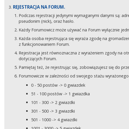
REJESTRACJA NA FORUM.
Podczas rejestracji jedynymi wymaganymi danymi są: adre
pseudonim (nick), oraz hasło.
Każdy Forumowicz może używać na Forum wyłącznie jedne
Każda osoba rejestrująca się wyraża zgodę na gromadzeni
z funkcjonowaniem Forum.
Rejestracja jest równoznaczna z wyrażeniem zgody na o
dotyczących Forum.
Pamiętaj też, że rejestrując się, zobowiązujesz się do pr
Forumowicze w zależności od swojego stażu wyrażonego w
0 - 50 postów -> 0 gwiazdek
51 - 100 postów -> 1 gwiazdka
101 - 300 -> 2 gwiazdki
301 - 500 -> 3 gwiazdki
501 - 1000 -> 4 gwiazdki
1001 - 3000 -> 5 gwiazdek