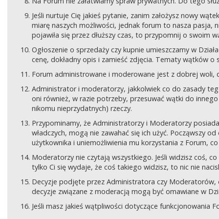
Na Forum nie załatwiamy spraw prywatnych. Do tego sł
Jeśli nurtuje Cię jakieś pytanie, zanim założysz nowy wą
miarę naszych możliwości, jednak forum to nasza pasja, nie
pojawiła się przez dłuższy czas, to przypomnij o swoim wą
Ogłoszenie o sprzedaży czy kupnie umieszczamy w Działach
cenę, dokładny opis i zamieść zdjęcia. Tematy wątków o s
Forum administrowane i moderowane jest z dobrej woli, d
Administrator i moderatorzy, jakkolwiek co do zasady teg
oni również, w razie potrzeby, przesuwać wątki do innego d
nikomu nieprzydatnych) rzeczy.
Przypominamy, że Administratorzy i Moderatorzy posiada
władczych, mogą nie zawahać się ich użyć. Począwszy od 
użytkownika i uniemożliwienia mu korzystania z Forum, co
Moderatorzy nie czytają wszystkiego. Jeśli widzisz coś,
tylko Ci się wydaje, że coś takiego widzisz, to nic nie nac
Decyzje podjęte przez Administratora czy Moderatorów,
decyzje związane z moderacją mogą być omawiane w Dziale
Jeśli masz jakieś wątpliwości dotyczące funkcjonowania F