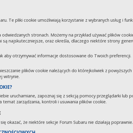
aru. Te pliki cookie umożliwiają korzystanie z wybranych usług i fu
 odwiedzanych stronach. Możemy na przykład używać plików cookie d
i są najskuteczniejsze, oraz określa, dlaczego niektóre strony gene
tak aby otrzymywać informacje dostosowane do Twoich preferencji.
zczanie plików cookie należących do którejkolwiek z powyższych ka
 witrynie.
OKIE?
 Ciebie uruchamiane, zapoznaj się z sekcją pomocy przeglądarki lub 
 temat zarządzania, kontroli i usuwania plików cookie.
g
e się okazać, że niektóre sekcje Forum Subaru nie działają poprawnie.
ECZNOŚCIOWYCH