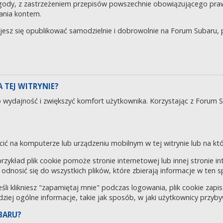
gody, z zastrzeżeniem przepisów powszechnie obowiązującego pra
ania kontem.
ujesz się opublikować samodzielnie i dobrowolnie na Forum Subaru
 TEJ WITRYNIE?
o wydajność i zwiększyć komfort użytkownika. Korzystając z Forum 
cić na komputerze lub urządzeniu mobilnym w tej witrynie lub na któr
 przykład plik cookie pomoże stronie internetowej lub innej stronie 
odnosić się do wszystkich plików, które zbierają informacje w ten 
eśli klikniesz "zapamiętaj mnie" podczas logowania, plik cookie za
rdziej ogólne informacje, takie jak sposób, w jaki użytkownicy przyby
BARU?