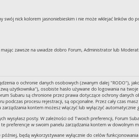
swój nick kolorem jasnoniebieskim i nie może wklejać linków do po
je, mając zawsze na uwadze dobro Forum, Administrator lub Moderat
ządzenia o ochronie danych osobowych (zwanym dalej "RODO"), jak
zwą użytkownika"), osobiste hasło używane do logowania na twoje k
 Forum Subaru są chronione przez prawa dotyczące ochrony danych o
 podczas procesu rejestracji, są opcjonalne. Przez cały czas masz
u zarządzania kontem możesz włączyć lub wyłączyć automatycznie 
ch wysyłasz posty. W zależności od Twoich preferencji, Forum Suba
enić te preferencje w swoim panelu zarządzania kontem w dowolnym 
 później, będą wykorzystywane wyłącznie do celów funkcjonowania