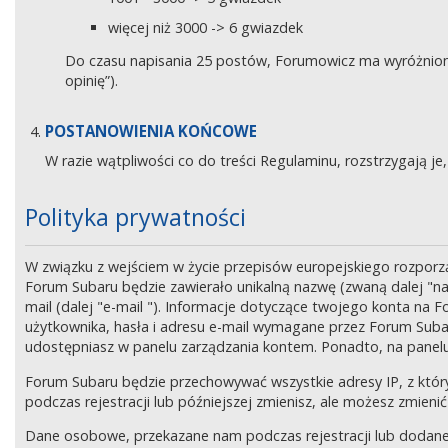
więcej niż 3000 -> 6 gwiazdek
Do czasu napisania 25 postów, Forumowicz ma wyróżniony 
opinię”).
POSTANOWIENIA KOŃCOWE
W razie wątpliwości co do treści Regulaminu, rozstrzygają 
Polityka prywatności
W związku z wejściem w życie przepisów europejskiego rozpor
Forum Subaru będzie zawierało unikalną nazwę (zwaną dalej "na
mail (dalej "e-mail "). Informacje dotyczące twojego konta na
użytkownika, hasła i adresu e-mail wymagane przez Forum Subaru
udostępniasz w panelu zarządzania kontem. Ponadto, na panel
Forum Subaru będzie przechowywać wszystkie adresy IP, z który
podczas rejestracji lub późniejszej zmienisz, ale możesz zmi
Dane osobowe, przekazane nam podczas rejestracji lub dodane