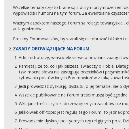
Wszelkie tematy często brane są z dużym przymrużeniem ok
wypowiedzi i humoru na tym forum. Za ewentualne czyszczeni
Ważnym aspektem naszego Forum są relacje towarzyskie , 
antagonizmów.
Prosimy Forumowiczów, by starali się nie obrażać bliźnich i 
ZASADY OBOWIĄZUJĄCE NA FORUM.
Administratorzy, właściciele serwera oraz inne zaangaż
Pamiętaj, że to, co i jak piszesz, świadczy o Tobie. Dla
tzw. mocne słowa nie zastępują przecinków i przymiotników
cytowania postów innych Forumowiczów z taką zawartośc
Jeśli prowadzisz dyskusję, dyskutuj o jej temacie, nie o d
Wszelkie publikowane na Forum treści muszą być zgodne n
Wklejane treści czy linki do zewnętrznych zasobów nie 
Jakkolwiek off-topic jest regułą tego Forum, to jednak p
Prowadzenie dyskusji politycznych czy religijnych poza D