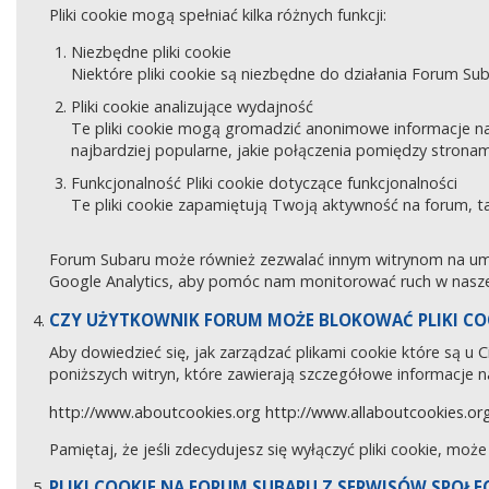
Pliki cookie mogą spełniać kilka różnych funkcji:
Niezbędne pliki cookie
Niektóre pliki cookie są niezbędne do działania Forum Sub
Pliki cookie analizujące wydajność
Te pliki cookie mogą gromadzić anonimowe informacje na
najbardziej popularne, jakie połączenia pomiędzy stronam
Funkcjonalność Pliki cookie dotyczące funkcjonalności
Te pliki cookie zapamiętują Twoją aktywność na forum, 
Forum Subaru może również zezwalać innym witrynom na umies
Google Analytics, aby pomóc nam monitorować ruch w naszej
CZY UŻYTKOWNIK FORUM MOŻE BLOKOWAĆ PLIKI CO
Aby dowiedzieć się, jak zarządzać plikami cookie które są u
poniższych witryn, które zawierają szczegółowe informacje na
http://www.aboutcookies.org
http://www.allaboutcookies.or
Pamiętaj, że jeśli zdecydujesz się wyłączyć pliki cookie, moż
PLIKI COOKIE NA FORUM SUBARU Z SERWISÓW SPOŁ