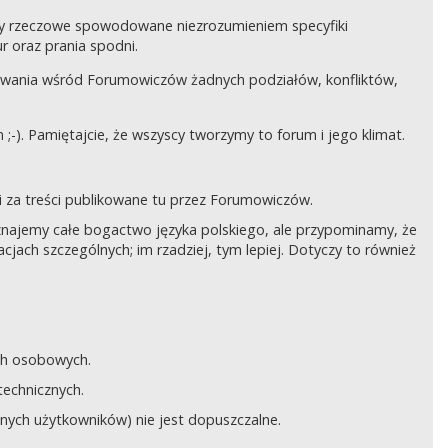
czy rzeczowe spowodowane niezrozumieniem specyfiki
 oraz prania spodni.
awania wśród Forumowiczów żadnych podziałów, konfliktów,
;-). Pamiętajcie, że wszyscy tworzymy to forum i jego klimat.
 za treści publikowane tu przez Forumowiczów.
 Uznajemy całe bogactwo języka polskiego, ale przypominamy, że
cjach szczególnych; im rzadziej, tym lepiej. Dotyczy to również
ych osobowych.
technicznych.
anych użytkowników) nie jest dopuszczalne.