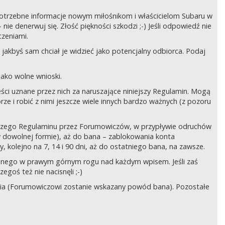
ć potrzebne informacje nowym miłośnikom i właścicielom Subaru w
ie denerwuj się. Złość piękności szkodzi ;-) Jeśli odpowiedź nie
czeniami.
jakbyś sam chciał je widzieć jako potencjalny odbiorca. Podaj
ako wolne wnioski.
ści uznane przez nich za naruszające niniejszy Regulamin. Mogą
órze i robić z nimi jeszcze wiele innych bardzo ważnych (z pozoru
ejszego Regulaminu przez Forumowiczów, w przypływie odruchów
w dowolnej formie), aż do bana – zablokowania konta
 kolejno na 7, 14 i 90 dni, aż do ostatniego bana, na zawsze.
zczonego w prawym górnym rogu nad każdym wpisem. Jeśli zaś
egoś też nie nacisnęli ;-)
ia (Forumowiczowi zostanie wskazany powód bana). Pozostałe