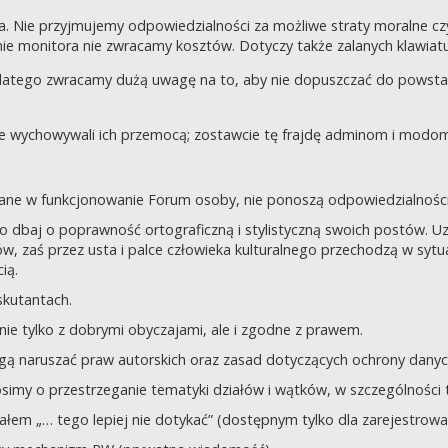
a. Nie przyjmujemy odpowiedzialności za możliwe straty moralne 
e monitora nie zwracamy kosztów. Dotyczy także zalanych klawiatur
dlatego zwracamy dużą uwagę na to, aby nie dopuszczać do powst
nie wychowywali ich przemocą; zostawcie tę frajdę adminom i modom 
owane w funkcjonowanie Forum osoby, nie ponoszą odpowiedzialności
tego dbaj o poprawność ortograficzną i stylistyczną swoich postów.
, zaś przez usta i palce człowieka kulturalnego przechodzą w sytua
ią.
yskutantach.
ie tylko z dobrymi obyczajami, ale i zgodne z prawem.
mogą naruszać praw autorskich oraz zasad dotyczących ochrony dan
rosimy o przestrzeganie tematyki działów i wątków, w szczególności 
ziałem „… tego lepiej nie dotykać” (dostępnym tylko dla zarejestrow