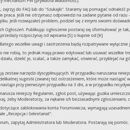
uży mechanizm PW (prywatna wiadomość).
tek, zajrzyj do FAQ lub do "Szukajki". Staramy się pomagać odnaleź
 praca. Jeśli nie otrzymasz odpowiedzi na zadane pytanie od razu – n
tku. Jeśli rozwiązałeś problem, podziel się z innymi swoimi doświad
 Ogłoszeń. Publikując ogłoszenie postaraj się sformułować je tak, 
przedaży rozpoczynaj od wpisania [S] o kupnie od [K]
latego wszelkie uwagi i zastrzeżenia będą rozpatrywane wyłącznie j
o nie robią, to jednak mają prawo edytować lub usuwać wszelkie tre
ziału, dzielić je, scalać, a także zamykać, otwierać, przyklejać na g
ją zestaw narzędzi dyscyplinujących. W przypadku naruszania nini
delikatnej sugestii (zwanej też ostrzeżeniem, które może nastąpić 
 nastąpi przy pierwszym przypadku na 3 dni, a w przypadku recydywy,
 co narusza niniejszy Regulamin, zgłoś post, używając guzika umies
iskaj, żeby Moderatorzy, za nękanie ich bezzasadnymi zgłoszeniami, cz
 dotyczące zablokowania konta Forumowicza, wymagają uzasadnien
 „Recepcja i Sekretariat”.
orum, zapytaj Administratora lub Moderatora. Postarają się pomóc.