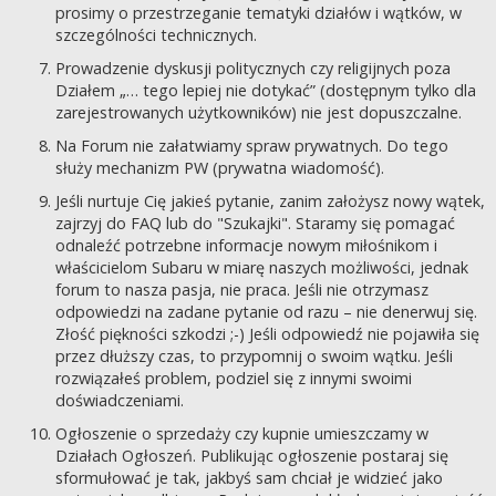
prosimy o przestrzeganie tematyki działów i wątków, w
szczególności technicznych.
Prowadzenie dyskusji politycznych czy religijnych poza
Działem „… tego lepiej nie dotykać” (dostępnym tylko dla
zarejestrowanych użytkowników) nie jest dopuszczalne.
Na Forum nie załatwiamy spraw prywatnych. Do tego
służy mechanizm PW (prywatna wiadomość).
Jeśli nurtuje Cię jakieś pytanie, zanim założysz nowy wątek,
zajrzyj do FAQ lub do "Szukajki". Staramy się pomagać
odnaleźć potrzebne informacje nowym miłośnikom i
właścicielom Subaru w miarę naszych możliwości, jednak
forum to nasza pasja, nie praca. Jeśli nie otrzymasz
odpowiedzi na zadane pytanie od razu – nie denerwuj się.
Złość piękności szkodzi ;-) Jeśli odpowiedź nie pojawiła się
przez dłuższy czas, to przypomnij o swoim wątku. Jeśli
rozwiązałeś problem, podziel się z innymi swoimi
doświadczeniami.
Ogłoszenie o sprzedaży czy kupnie umieszczamy w
Działach Ogłoszeń. Publikując ogłoszenie postaraj się
sformułować je tak, jakbyś sam chciał je widzieć jako