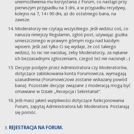
uniemożliwienia mu korzystania z Forum, co nastąpi przy
pierwszym przypadku na 3 dni, a w przypadku recydywy,
kolejno na 7, 14 i 90 dni, aż do ostatniego bana, na
zawsze.
Moderatorzy nie czytają wszystkiego. Jeśli widzisz coś, co
narusza niniejszy Regulamin, zgłoś post, używając guzika
umieszczonego w prawym górnym rogu nad każdym
wpisem. Jeśli zaś tylko Ci się wydaje, że coś takiego
widzisz, to nic nie naciskaj, żeby Moderatorzy, za nękanie
ich bezzasadnymi zgłoszeniami, czegoś też nie nacisnęli ;-)
Decyzje podjęte przez Administratora czy Moderatorów,
dotyczące zablokowania konta Forumowicza, wymagają
uzasadnienia (Forumowiczowi zostanie wskazany powód
bana). Pozostałe decyzje związane z moderacją mogą być
omawiane w Dziale „Recepcja i Sekretariat”.
Jeśli masz jakieś wątpliwości dotyczące funkcjonowania
Forum, zapytaj Administratora lub Moderatora. Postarają
się pomóc.
REJESTRACJA NA FORUM.