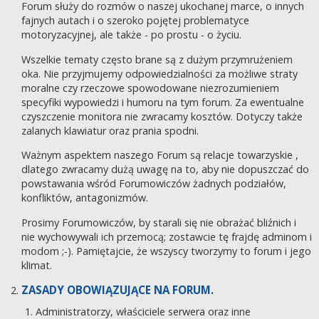
Forum służy do rozmów o naszej ukochanej marce, o innych
fajnych autach i o szeroko pojętej problematyce
motoryzacyjnej, ale także - po prostu - o życiu.
Wszelkie tematy często brane są z dużym przymrużeniem
oka. Nie przyjmujemy odpowiedzialności za możliwe straty
moralne czy rzeczowe spowodowane niezrozumieniem
specyfiki wypowiedzi i humoru na tym forum. Za ewentualne
czyszczenie monitora nie zwracamy kosztów. Dotyczy także
zalanych klawiatur oraz prania spodni.
Ważnym aspektem naszego Forum są relacje towarzyskie ,
dlatego zwracamy dużą uwagę na to, aby nie dopuszczać do
powstawania wśród Forumowiczów żadnych podziałów,
konfliktów, antagonizmów.
Prosimy Forumowiczów, by starali się nie obrażać bliźnich i
nie wychowywali ich przemocą; zostawcie tę frajdę adminom i
modom ;-). Pamiętajcie, że wszyscy tworzymy to forum i jego
klimat.
ZASADY OBOWIĄZUJĄCE NA FORUM.
Administratorzy, właściciele serwera oraz inne