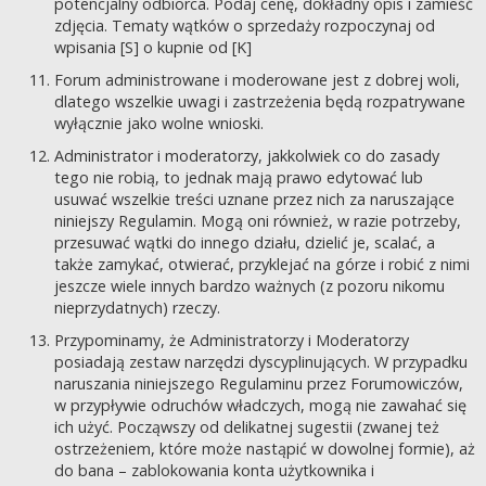
potencjalny odbiorca. Podaj cenę, dokładny opis i zamieść
zdjęcia. Tematy wątków o sprzedaży rozpoczynaj od
wpisania [S] o kupnie od [K]
Forum administrowane i moderowane jest z dobrej woli,
dlatego wszelkie uwagi i zastrzeżenia będą rozpatrywane
wyłącznie jako wolne wnioski.
Administrator i moderatorzy, jakkolwiek co do zasady
tego nie robią, to jednak mają prawo edytować lub
usuwać wszelkie treści uznane przez nich za naruszające
niniejszy Regulamin. Mogą oni również, w razie potrzeby,
przesuwać wątki do innego działu, dzielić je, scalać, a
także zamykać, otwierać, przyklejać na górze i robić z nimi
jeszcze wiele innych bardzo ważnych (z pozoru nikomu
nieprzydatnych) rzeczy.
Przypominamy, że Administratorzy i Moderatorzy
posiadają zestaw narzędzi dyscyplinujących. W przypadku
naruszania niniejszego Regulaminu przez Forumowiczów,
w przypływie odruchów władczych, mogą nie zawahać się
ich użyć. Począwszy od delikatnej sugestii (zwanej też
ostrzeżeniem, które może nastąpić w dowolnej formie), aż
do bana – zablokowania konta użytkownika i