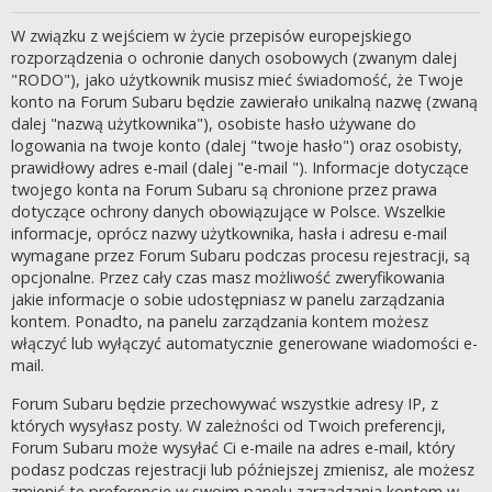
W związku z wejściem w życie przepisów europejskiego
rozporządzenia o ochronie danych osobowych (zwanym dalej
"RODO"), jako użytkownik musisz mieć świadomość, że Twoje
konto na Forum Subaru będzie zawierało unikalną nazwę (zwaną
dalej "nazwą użytkownika"), osobiste hasło używane do
logowania na twoje konto (dalej "twoje hasło") oraz osobisty,
prawidłowy adres e-mail (dalej "e-mail "). Informacje dotyczące
twojego konta na Forum Subaru są chronione przez prawa
dotyczące ochrony danych obowiązujące w Polsce. Wszelkie
informacje, oprócz nazwy użytkownika, hasła i adresu e-mail
wymagane przez Forum Subaru podczas procesu rejestracji, są
opcjonalne. Przez cały czas masz możliwość zweryfikowania
jakie informacje o sobie udostępniasz w panelu zarządzania
kontem. Ponadto, na panelu zarządzania kontem możesz
włączyć lub wyłączyć automatycznie generowane wiadomości e-
mail.
Forum Subaru będzie przechowywać wszystkie adresy IP, z
których wysyłasz posty. W zależności od Twoich preferencji,
Forum Subaru może wysyłać Ci e-maile na adres e-mail, który
podasz podczas rejestracji lub późniejszej zmienisz, ale możesz
zmienić te preferencje w swoim panelu zarządzania kontem w