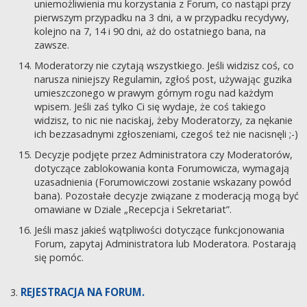
uniemożliwienia mu korzystania z Forum, co nastąpi przy
pierwszym przypadku na 3 dni, a w przypadku recydywy,
kolejno na 7, 14 i 90 dni, aż do ostatniego bana, na
zawsze.
Moderatorzy nie czytają wszystkiego. Jeśli widzisz coś, co
narusza niniejszy Regulamin, zgłoś post, używając guzika
umieszczonego w prawym górnym rogu nad każdym
wpisem. Jeśli zaś tylko Ci się wydaje, że coś takiego
widzisz, to nic nie naciskaj, żeby Moderatorzy, za nękanie
ich bezzasadnymi zgłoszeniami, czegoś też nie nacisnęli ;-)
Decyzje podjęte przez Administratora czy Moderatorów,
dotyczące zablokowania konta Forumowicza, wymagają
uzasadnienia (Forumowiczowi zostanie wskazany powód
bana). Pozostałe decyzje związane z moderacją mogą być
omawiane w Dziale „Recepcja i Sekretariat”.
Jeśli masz jakieś wątpliwości dotyczące funkcjonowania
Forum, zapytaj Administratora lub Moderatora. Postarają
się pomóc.
REJESTRACJA NA FORUM.