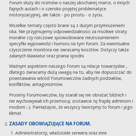
Forum służy do rozmów o naszej ukochanej marce, o innych
fajnych autach i o szeroko pojętej problematyce
motoryzacyjnej, ale także - po prostu - o życiu.
Wszelkie tematy często brane są z dużym przymrużeniem
oka. Nie przyjmujemy odpowiedzialności za możliwe straty
moralne czy rzeczowe spowodowane niezrozumieniem
specyfiki wypowiedzi i humoru na tym forum. Za ewentualne
czyszczenie monitora nie zwracamy kosztów. Dotyczy także
zalanych klawiatur oraz prania spodni.
Ważnym aspektem naszego Forum są relacje towarzyskie ,
dlatego zwracamy dużą uwagę na to, aby nie dopuszczać do
powstawania wśród Forumowiczów żadnych podziałów,
konfliktów, antagonizmów.
Prosimy Forumowiczów, by starali się nie obrażać bliźnich i
nie wychowywali ich przemocą; zostawcie tę frajdę adminom i
modom ;-). Pamiętajcie, że wszyscy tworzymy to forum i jego
klimat.
ZASADY OBOWIĄZUJĄCE NA FORUM.
Administratorzy, właściciele serwera oraz inne