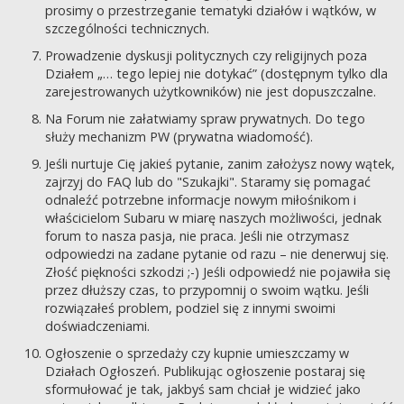
prosimy o przestrzeganie tematyki działów i wątków, w
szczególności technicznych.
Prowadzenie dyskusji politycznych czy religijnych poza
Działem „… tego lepiej nie dotykać” (dostępnym tylko dla
zarejestrowanych użytkowników) nie jest dopuszczalne.
Na Forum nie załatwiamy spraw prywatnych. Do tego
służy mechanizm PW (prywatna wiadomość).
Jeśli nurtuje Cię jakieś pytanie, zanim założysz nowy wątek,
zajrzyj do FAQ lub do "Szukajki". Staramy się pomagać
odnaleźć potrzebne informacje nowym miłośnikom i
właścicielom Subaru w miarę naszych możliwości, jednak
forum to nasza pasja, nie praca. Jeśli nie otrzymasz
odpowiedzi na zadane pytanie od razu – nie denerwuj się.
Złość piękności szkodzi ;-) Jeśli odpowiedź nie pojawiła się
przez dłuższy czas, to przypomnij o swoim wątku. Jeśli
rozwiązałeś problem, podziel się z innymi swoimi
doświadczeniami.
Ogłoszenie o sprzedaży czy kupnie umieszczamy w
Działach Ogłoszeń. Publikując ogłoszenie postaraj się
sformułować je tak, jakbyś sam chciał je widzieć jako