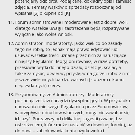
potencjalny odbiorca. Podaj cenę, dokładny opis i zamieść
zdjęcia. Tematy wątków o sprzedaży rozpoczynaj od
wpisania [S] o kupnie od [K]
Forum administrowane i moderowane jest z dobrej woli,
dlatego wszelkie uwagi i zastrzeżenia będą rozpatrywane
wyłącznie jako wolne wnioski.
Administrator i moderatorzy, jakkolwiek co do zasady
tego nie robią, to jednak mają prawo edytować lub
usuwać wszelkie treści uznane przez nich za naruszające
niniejszy Regulamin. Mogą oni również, w razie potrzeby,
przesuwać wątki do innego działu, dzielić je, scalać, a
także zamykać, otwierać, przyklejać na górze i robić z nimi
jeszcze wiele innych bardzo ważnych (z pozoru nikomu
nieprzydatnych) rzeczy.
Przypominamy, że Administratorzy i Moderatorzy
posiadają zestaw narzędzi dyscyplinujących. W przypadku
naruszania niniejszego Regulaminu przez Forumowiczów,
w przypływie odruchów władczych, mogą nie zawahać się
ich użyć. Począwszy od delikatnej sugestii (zwanej też
ostrzeżeniem, które może nastąpić w dowolnej formie), aż
do bana – zablokowania konta użytkownika i