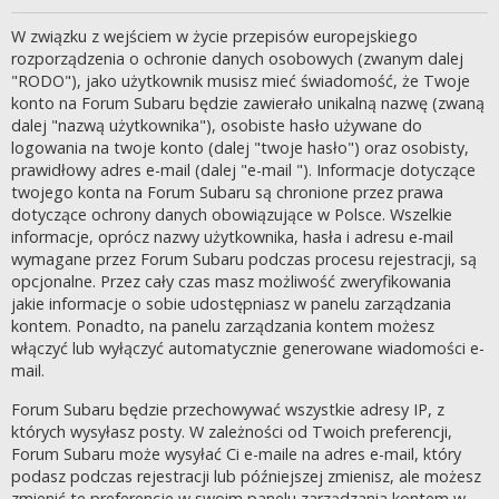
W związku z wejściem w życie przepisów europejskiego
rozporządzenia o ochronie danych osobowych (zwanym dalej
"RODO"), jako użytkownik musisz mieć świadomość, że Twoje
konto na Forum Subaru będzie zawierało unikalną nazwę (zwaną
dalej "nazwą użytkownika"), osobiste hasło używane do
logowania na twoje konto (dalej "twoje hasło") oraz osobisty,
prawidłowy adres e-mail (dalej "e-mail "). Informacje dotyczące
twojego konta na Forum Subaru są chronione przez prawa
dotyczące ochrony danych obowiązujące w Polsce. Wszelkie
informacje, oprócz nazwy użytkownika, hasła i adresu e-mail
wymagane przez Forum Subaru podczas procesu rejestracji, są
opcjonalne. Przez cały czas masz możliwość zweryfikowania
jakie informacje o sobie udostępniasz w panelu zarządzania
kontem. Ponadto, na panelu zarządzania kontem możesz
włączyć lub wyłączyć automatycznie generowane wiadomości e-
mail.
Forum Subaru będzie przechowywać wszystkie adresy IP, z
których wysyłasz posty. W zależności od Twoich preferencji,
Forum Subaru może wysyłać Ci e-maile na adres e-mail, który
podasz podczas rejestracji lub późniejszej zmienisz, ale możesz
zmienić te preferencje w swoim panelu zarządzania kontem w