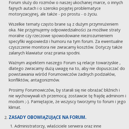
Forum służy do rozmów o naszej ukochanej marce, o innych
fajnych autach i o szeroko pojętej problematyce
motoryzacyjnej, ale także - po prostu - o życiu.
Wszelkie tematy często brane są z dużym przymrużeniem
oka. Nie przyjmujemy odpowiedzialności za możliwe straty
moralne czy rzeczowe spowodowane niezrozumieniem
specyfiki wypowiedzi i humoru na tym forum. Za ewentualne
czyszczenie monitora nie zwracamy kosztów. Dotyczy także
zalanych klawiatur oraz prania spodni.
Ważnym aspektem naszego Forum są relacje towarzyskie ,
dlatego zwracamy dużą uwagę na to, aby nie dopuszczać do
powstawania wśród Forumowiczów żadnych podziałów,
konfliktów, antagonizmów.
Prosimy Forumowiczów, by starali się nie obrażać bliźnich i
nie wychowywali ich przemocą; zostawcie tę frajdę adminom i
modom ;-). Pamiętajcie, że wszyscy tworzymy to forum i jego
klimat.
ZASADY OBOWIĄZUJĄCE NA FORUM.
Administratorzy, właściciele serwera oraz inne