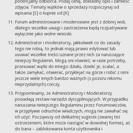
potencjalny odbiorca. Podaj cenę, dokładny opis i zamieść
zdjęcia. Tematy wątków o sprzedaży rozpoczynaj od
wpisania [S] o kupnie od [K]
Forum administrowane i moderowane jest z dobrej woli,
dlatego wszelkie uwagi i zastrzeżenia będą rozpatrywane
wyłącznie jako wolne wnioski.
Administrator i moderatorzy, jakkolwiek co do zasady
tego nie robią, to jednak mają prawo edytować lub
usuwać wszelkie treści uznane przez nich za naruszające
niniejszy Regulamin. Mogą oni również, w razie potrzeby,
przesuwać wątki do innego działu, dzielić je, scalać, a
także zamykać, otwierać, przyklejać na górze i robić z nimi
jeszcze wiele innych bardzo ważnych (z pozoru nikomu
nieprzydatnych) rzeczy.
Przypominamy, że Administratorzy i Moderatorzy
posiadają zestaw narzędzi dyscyplinujących. W przypadku
naruszania niniejszego Regulaminu przez Forumowiczów,
w przypływie odruchów władczych, mogą nie zawahać się
ich użyć. Począwszy od delikatnej sugestii (zwanej też
ostrzeżeniem, które może nastąpić w dowolnej formie), aż
do bana – zablokowania konta użytkownika i