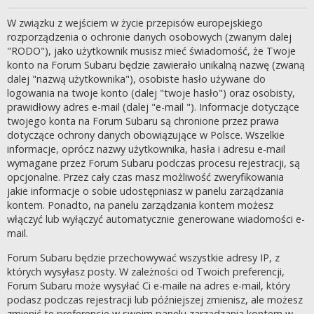
W związku z wejściem w życie przepisów europejskiego
rozporządzenia o ochronie danych osobowych (zwanym dalej
"RODO"), jako użytkownik musisz mieć świadomość, że Twoje
konto na Forum Subaru będzie zawierało unikalną nazwę (zwaną
dalej "nazwą użytkownika"), osobiste hasło używane do
logowania na twoje konto (dalej "twoje hasło") oraz osobisty,
prawidłowy adres e-mail (dalej "e-mail "). Informacje dotyczące
twojego konta na Forum Subaru są chronione przez prawa
dotyczące ochrony danych obowiązujące w Polsce. Wszelkie
informacje, oprócz nazwy użytkownika, hasła i adresu e-mail
wymagane przez Forum Subaru podczas procesu rejestracji, są
opcjonalne. Przez cały czas masz możliwość zweryfikowania
jakie informacje o sobie udostępniasz w panelu zarządzania
kontem. Ponadto, na panelu zarządzania kontem możesz
włączyć lub wyłączyć automatycznie generowane wiadomości e-
mail.
Forum Subaru będzie przechowywać wszystkie adresy IP, z
których wysyłasz posty. W zależności od Twoich preferencji,
Forum Subaru może wysyłać Ci e-maile na adres e-mail, który
podasz podczas rejestracji lub późniejszej zmienisz, ale możesz
zmienić te preferencje w swoim panelu zarządzania kontem w