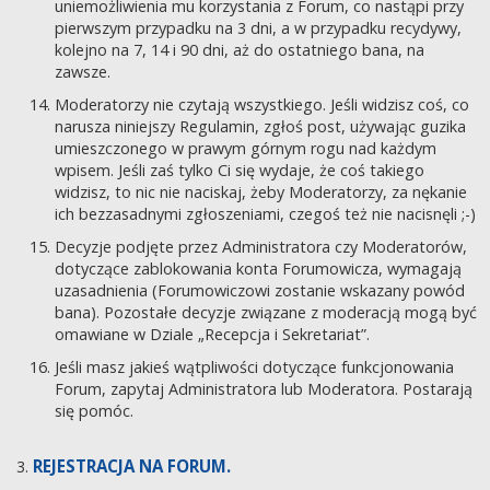
uniemożliwienia mu korzystania z Forum, co nastąpi przy
pierwszym przypadku na 3 dni, a w przypadku recydywy,
kolejno na 7, 14 i 90 dni, aż do ostatniego bana, na
zawsze.
Moderatorzy nie czytają wszystkiego. Jeśli widzisz coś, co
narusza niniejszy Regulamin, zgłoś post, używając guzika
umieszczonego w prawym górnym rogu nad każdym
wpisem. Jeśli zaś tylko Ci się wydaje, że coś takiego
widzisz, to nic nie naciskaj, żeby Moderatorzy, za nękanie
ich bezzasadnymi zgłoszeniami, czegoś też nie nacisnęli ;-)
Decyzje podjęte przez Administratora czy Moderatorów,
dotyczące zablokowania konta Forumowicza, wymagają
uzasadnienia (Forumowiczowi zostanie wskazany powód
bana). Pozostałe decyzje związane z moderacją mogą być
omawiane w Dziale „Recepcja i Sekretariat”.
Jeśli masz jakieś wątpliwości dotyczące funkcjonowania
Forum, zapytaj Administratora lub Moderatora. Postarają
się pomóc.
REJESTRACJA NA FORUM.