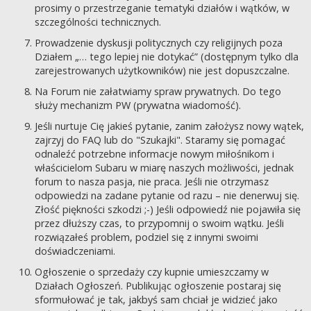
prosimy o przestrzeganie tematyki działów i wątków, w
szczególności technicznych.
Prowadzenie dyskusji politycznych czy religijnych poza
Działem „… tego lepiej nie dotykać” (dostępnym tylko dla
zarejestrowanych użytkowników) nie jest dopuszczalne.
Na Forum nie załatwiamy spraw prywatnych. Do tego
służy mechanizm PW (prywatna wiadomość).
Jeśli nurtuje Cię jakieś pytanie, zanim założysz nowy wątek,
zajrzyj do FAQ lub do "Szukajki". Staramy się pomagać
odnaleźć potrzebne informacje nowym miłośnikom i
właścicielom Subaru w miarę naszych możliwości, jednak
forum to nasza pasja, nie praca. Jeśli nie otrzymasz
odpowiedzi na zadane pytanie od razu – nie denerwuj się.
Złość piękności szkodzi ;-) Jeśli odpowiedź nie pojawiła się
przez dłuższy czas, to przypomnij o swoim wątku. Jeśli
rozwiązałeś problem, podziel się z innymi swoimi
doświadczeniami.
Ogłoszenie o sprzedaży czy kupnie umieszczamy w
Działach Ogłoszeń. Publikując ogłoszenie postaraj się
sformułować je tak, jakbyś sam chciał je widzieć jako