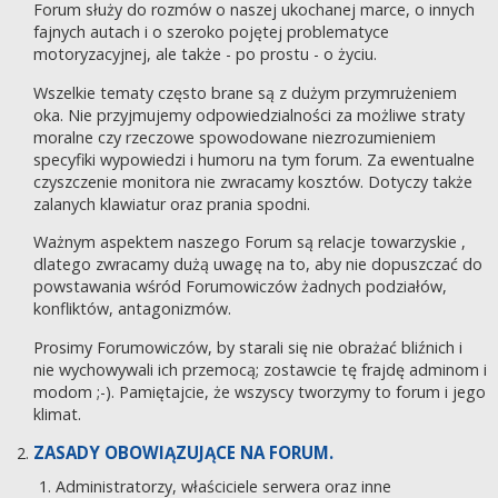
Forum służy do rozmów o naszej ukochanej marce, o innych
fajnych autach i o szeroko pojętej problematyce
motoryzacyjnej, ale także - po prostu - o życiu.
Wszelkie tematy często brane są z dużym przymrużeniem
oka. Nie przyjmujemy odpowiedzialności za możliwe straty
moralne czy rzeczowe spowodowane niezrozumieniem
specyfiki wypowiedzi i humoru na tym forum. Za ewentualne
czyszczenie monitora nie zwracamy kosztów. Dotyczy także
zalanych klawiatur oraz prania spodni.
Ważnym aspektem naszego Forum są relacje towarzyskie ,
dlatego zwracamy dużą uwagę na to, aby nie dopuszczać do
powstawania wśród Forumowiczów żadnych podziałów,
konfliktów, antagonizmów.
Prosimy Forumowiczów, by starali się nie obrażać bliźnich i
nie wychowywali ich przemocą; zostawcie tę frajdę adminom i
modom ;-). Pamiętajcie, że wszyscy tworzymy to forum i jego
klimat.
ZASADY OBOWIĄZUJĄCE NA FORUM.
Administratorzy, właściciele serwera oraz inne