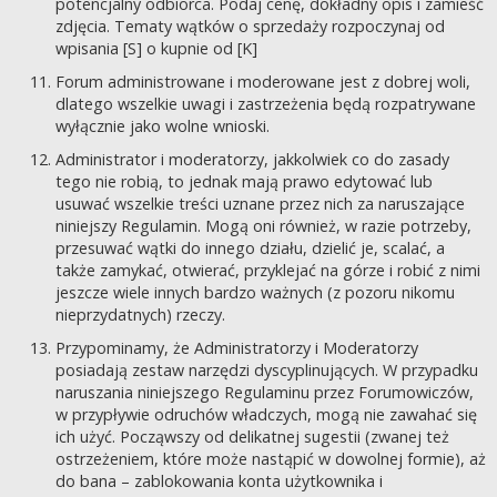
potencjalny odbiorca. Podaj cenę, dokładny opis i zamieść
zdjęcia. Tematy wątków o sprzedaży rozpoczynaj od
wpisania [S] o kupnie od [K]
Forum administrowane i moderowane jest z dobrej woli,
dlatego wszelkie uwagi i zastrzeżenia będą rozpatrywane
wyłącznie jako wolne wnioski.
Administrator i moderatorzy, jakkolwiek co do zasady
tego nie robią, to jednak mają prawo edytować lub
usuwać wszelkie treści uznane przez nich za naruszające
niniejszy Regulamin. Mogą oni również, w razie potrzeby,
przesuwać wątki do innego działu, dzielić je, scalać, a
także zamykać, otwierać, przyklejać na górze i robić z nimi
jeszcze wiele innych bardzo ważnych (z pozoru nikomu
nieprzydatnych) rzeczy.
Przypominamy, że Administratorzy i Moderatorzy
posiadają zestaw narzędzi dyscyplinujących. W przypadku
naruszania niniejszego Regulaminu przez Forumowiczów,
w przypływie odruchów władczych, mogą nie zawahać się
ich użyć. Począwszy od delikatnej sugestii (zwanej też
ostrzeżeniem, które może nastąpić w dowolnej formie), aż
do bana – zablokowania konta użytkownika i