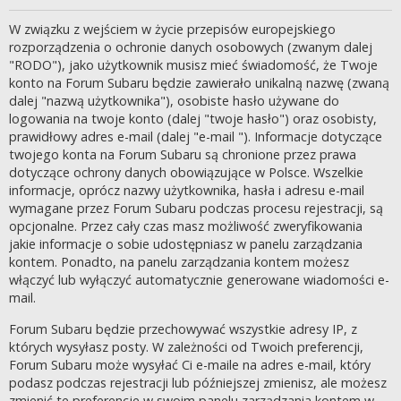
W związku z wejściem w życie przepisów europejskiego
rozporządzenia o ochronie danych osobowych (zwanym dalej
"RODO"), jako użytkownik musisz mieć świadomość, że Twoje
konto na Forum Subaru będzie zawierało unikalną nazwę (zwaną
dalej "nazwą użytkownika"), osobiste hasło używane do
logowania na twoje konto (dalej "twoje hasło") oraz osobisty,
prawidłowy adres e-mail (dalej "e-mail "). Informacje dotyczące
twojego konta na Forum Subaru są chronione przez prawa
dotyczące ochrony danych obowiązujące w Polsce. Wszelkie
informacje, oprócz nazwy użytkownika, hasła i adresu e-mail
wymagane przez Forum Subaru podczas procesu rejestracji, są
opcjonalne. Przez cały czas masz możliwość zweryfikowania
jakie informacje o sobie udostępniasz w panelu zarządzania
kontem. Ponadto, na panelu zarządzania kontem możesz
włączyć lub wyłączyć automatycznie generowane wiadomości e-
mail.
Forum Subaru będzie przechowywać wszystkie adresy IP, z
których wysyłasz posty. W zależności od Twoich preferencji,
Forum Subaru może wysyłać Ci e-maile na adres e-mail, który
podasz podczas rejestracji lub późniejszej zmienisz, ale możesz
zmienić te preferencje w swoim panelu zarządzania kontem w