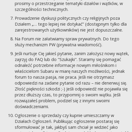
prosimy o przestrzeganie tematyki działów i wątków, w
szczególności technicznych.
Prowadzenie dyskusji politycznych czy religijnych poza
Działem „… tego lepiej nie dotykać” (dostępnym tylko dla
zarejestrowanych użytkowników) nie jest dopuszczalne.
Na Forum nie załatwiamy spraw prywatnych. Do tego
służy mechanizm PW (prywatna wiadomość).
Jeśli nurtuje Cię jakieś pytanie, zanim założysz nowy wątek,
zajrzyj do FAQ lub do "Szukajki". Staramy się pomagać
odnaleźć potrzebne informacje nowym miłośnikom i
właścicielom Subaru w miarę naszych możliwości, jednak
forum to nasza pasja, nie praca. Jeśli nie otrzymasz
odpowiedzi na zadane pytanie od razu – nie denerwuj się.
Złość piękności szkodzi ;-) Jeśli odpowiedź nie pojawiła się
przez dłuższy czas, to przypomnij o swoim wątku. Jeśli
rozwiązałeś problem, podziel się z innymi swoimi
doświadczeniami.
Ogłoszenie o sprzedaży czy kupnie umieszczamy w
Działach Ogłoszeń. Publikując ogłoszenie postaraj się
sformułować je tak, jakbyś sam chciał je widzieć jako