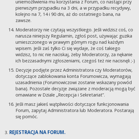
uniemożliwienia mu korzystania z Forum, co nastąpi przy
pierwszym przypadku na 3 dni, a w przypadku recydywy,
kolejno na 7, 14 i 90 dni, aż do ostatniego bana, na
zawsze.
Moderatorzy nie czytają wszystkiego. Jeśli widzisz coś, co
narusza niniejszy Regulamin, zgłoś post, używając guzika
umieszczonego w prawym górnym rogu nad każdym
wpisem. Jeśli zaś tylko Ci się wydaje, że coś takiego
widzisz, to nic nie naciskaj, żeby Moderatorzy, za nękanie
ich bezzasadnymi zgłoszeniami, czegoś też nie nacisnęli ;-)
Decyzje podjęte przez Administratora czy Moderatorów,
dotyczące zablokowania konta Forumowicza, wymagają
uzasadnienia (Forumowiczowi zostanie wskazany powód
bana). Pozostałe decyzje związane z moderacją mogą być
omawiane w Dziale „Recepcja i Sekretariat”.
Jeśli masz jakieś wątpliwości dotyczące funkcjonowania
Forum, zapytaj Administratora lub Moderatora. Postarają
się pomóc.
REJESTRACJA NA FORUM.