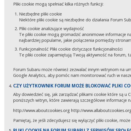
Pliki cookie mogą spełniać kilka różnych funkcji:
Niezbędne pliki cookie
Niektóre pliki cookie są niezbędne do działania Forum Sub
Pliki cookie analizujące wydajność
Te pliki cookie mogą gromadzić anonimowe informacje na
najbardziej popularne, jakie połączenia pomiędzy stronam
Funkcjonalność Pliki cookie dotyczące funkcjonalności
Te pliki cookie zapamiętują Twoją aktywność na forum, 
Forum Subaru może również zezwalać innym witrynom na umies
Google Analytics, aby pomóc nam monitorować ruch w naszej
CZY UŻYTKOWNIK FORUM MOŻE BLOKOWAĆ PLIKI CO
Aby dowiedzieć się, jak zarządzać plikami cookie które są u
poniższych witryn, które zawierają szczegółowe informacje na
http://www.aboutcookies.org
http://www.allaboutcookies.or
Pamiętaj, że jeśli zdecydujesz się wyłączyć pliki cookie, moż
PLIKI COOKIE NA FORUM SUBARU Z SERWISÓW SPOŁ