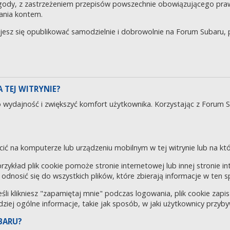
gody, z zastrzeżeniem przepisów powszechnie obowiązującego pra
ania kontem.
ujesz się opublikować samodzielnie i dobrowolnie na Forum Subaru
 TEJ WITRYNIE?
o wydajność i zwiększyć komfort użytkownika. Korzystając z Forum 
cić na komputerze lub urządzeniu mobilnym w tej witrynie lub na któr
 przykład plik cookie pomoże stronie internetowej lub innej stronie 
odnosić się do wszystkich plików, które zbierają informacje w ten 
eśli klikniesz "zapamiętaj mnie" podczas logowania, plik cookie za
rdziej ogólne informacje, takie jak sposób, w jaki użytkownicy przyby
BARU?