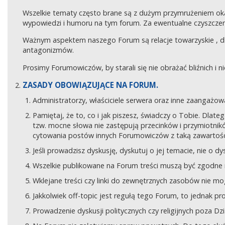
Wszelkie tematy często brane są z dużym przymrużeniem ok
wypowiedzi i humoru na tym forum. Za ewentualne czyszczeni
Ważnym aspektem naszego Forum są relacje towarzyskie , 
antagonizmów.
Prosimy Forumowiczów, by starali się nie obrażać bliźnich i 
ZASADY OBOWIĄZUJĄCE NA FORUM.
Administratorzy, właściciele serwera oraz inne zaangaż
Pamiętaj, że to, co i jak piszesz, świadczy o Tobie. Dla
tzw. mocne słowa nie zastępują przecinków i przymiotników
cytowania postów innych Forumowiczów z taką zawartośc
Jeśli prowadzisz dyskusję, dyskutuj o jej temacie, nie o d
Wszelkie publikowane na Forum treści muszą być zgodne n
Wklejane treści czy linki do zewnętrznych zasobów nie 
Jakkolwiek off-topic jest regułą tego Forum, to jednak p
Prowadzenie dyskusji politycznych czy religijnych poza D