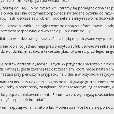
uży mechanizm PW (prywatna wiadomość).
tek, zajrzyj do FAQ lub do "Szukajki". Staramy się pomagać odnaleź
 praca. Jeśli nie otrzymasz odpowiedzi na zadane pytanie od razu – n
tku. Jeśli rozwiązałeś problem, podziel się z innymi swoimi doświad
 Ogłoszeń. Publikując ogłoszenie postaraj się sformułować je tak, 
przedaży rozpoczynaj od wpisania [S] o kupnie od [K]
latego wszelkie uwagi i zastrzeżenia będą rozpatrywane wyłącznie j
o nie robią, to jednak mają prawo edytować lub usuwać wszelkie tre
ziału, dzielić je, scalać, a także zamykać, otwierać, przyklejać na g
ją zestaw narzędzi dyscyplinujących. W przypadku naruszania nini
delikatnej sugestii (zwanej też ostrzeżeniem, które może nastąpić 
 nastąpi przy pierwszym przypadku na 3 dni, a w przypadku recydywy,
 co narusza niniejszy Regulamin, zgłoś post, używając guzika umies
iskaj, żeby Moderatorzy, za nękanie ich bezzasadnymi zgłoszeniami, cz
 dotyczące zablokowania konta Forumowicza, wymagają uzasadnien
 „Recepcja i Sekretariat”.
orum, zapytaj Administratora lub Moderatora. Postarają się pomóc.