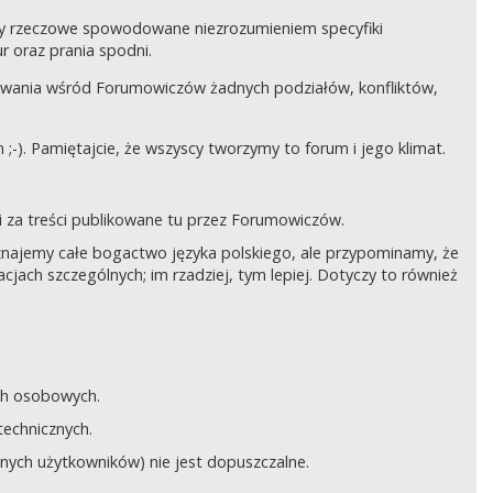
czy rzeczowe spowodowane niezrozumieniem specyfiki
 oraz prania spodni.
awania wśród Forumowiczów żadnych podziałów, konfliktów,
;-). Pamiętajcie, że wszyscy tworzymy to forum i jego klimat.
 za treści publikowane tu przez Forumowiczów.
 Uznajemy całe bogactwo języka polskiego, ale przypominamy, że
cjach szczególnych; im rzadziej, tym lepiej. Dotyczy to również
ych osobowych.
technicznych.
anych użytkowników) nie jest dopuszczalne.