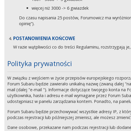
więcej niż 3000 -> 6 gwiazdek
Do czasu napisania 25 postów, Forumowicz ma wyróżniony 
opinię”).
POSTANOWIENIA KOŃCOWE
W razie wątpliwości co do treści Regulaminu, rozstrzygają 
Polityka prywatności
W związku z wejściem w życie przepisów europejskiego rozpor
Forum Subaru będzie zawierało unikalną nazwę (zwaną dalej "na
mail (dalej "e-mail "). Informacje dotyczące twojego konta na
użytkownika, hasła i adresu e-mail wymagane przez Forum Subaru
udostępniasz w panelu zarządzania kontem. Ponadto, na panel
Forum Subaru będzie przechowywać wszystkie adresy IP, z który
podczas rejestracji lub późniejszej zmienisz, ale możesz zmi
Dane osobowe, przekazane nam podczas rejestracji lub dodane