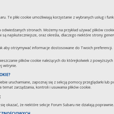
aru. Te pliki cookie umożliwiają korzystanie z wybranych usług i fu
 odwiedzanych stronach. Możemy na przykład używać plików cookie d
i są najskuteczniejsze, oraz określa, dlaczego niektóre strony gene
tak aby otrzymywać informacje dostosowane do Twoich preferencji.
zczanie plików cookie należących do którejkolwiek z powyższych ka
 witrynie.
OKIE?
 Ciebie uruchamiane, zapoznaj się z sekcją pomocy przeglądarki lub 
 temat zarządzania, kontroli i usuwania plików cookie.
g
e się okazać, że niektóre sekcje Forum Subaru nie działają poprawnie.
ECZNOŚCIOWYCH