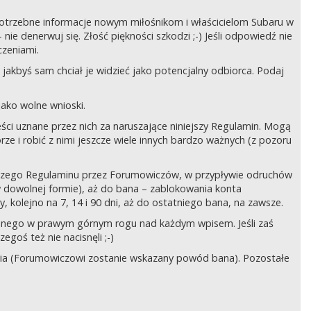
ć potrzebne informacje nowym miłośnikom i właścicielom Subaru w
ie denerwuj się. Złość piękności szkodzi ;-) Jeśli odpowiedź nie
czeniami.
jakbyś sam chciał je widzieć jako potencjalny odbiorca. Podaj
ako wolne wnioski.
ści uznane przez nich za naruszające niniejszy Regulamin. Mogą
órze i robić z nimi jeszcze wiele innych bardzo ważnych (z pozoru
ejszego Regulaminu przez Forumowiczów, w przypływie odruchów
w dowolnej formie), aż do bana – zablokowania konta
 kolejno na 7, 14 i 90 dni, aż do ostatniego bana, na zawsze.
zczonego w prawym górnym rogu nad każdym wpisem. Jeśli zaś
egoś też nie nacisnęli ;-)
ia (Forumowiczowi zostanie wskazany powód bana). Pozostałe