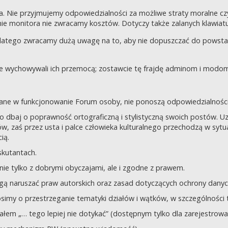
a. Nie przyjmujemy odpowiedzialności za możliwe straty moralne 
e monitora nie zwracamy kosztów. Dotyczy także zalanych klawiatur
dlatego zwracamy dużą uwagę na to, aby nie dopuszczać do powst
nie wychowywali ich przemocą; zostawcie tę frajdę adminom i modom 
owane w funkcjonowanie Forum osoby, nie ponoszą odpowiedzialności
tego dbaj o poprawność ortograficzną i stylistyczną swoich postów.
, zaś przez usta i palce człowieka kulturalnego przechodzą w sytua
ią.
yskutantach.
ie tylko z dobrymi obyczajami, ale i zgodne z prawem.
mogą naruszać praw autorskich oraz zasad dotyczących ochrony dan
rosimy o przestrzeganie tematyki działów i wątków, w szczególności 
ziałem „… tego lepiej nie dotykać” (dostępnym tylko dla zarejestrow