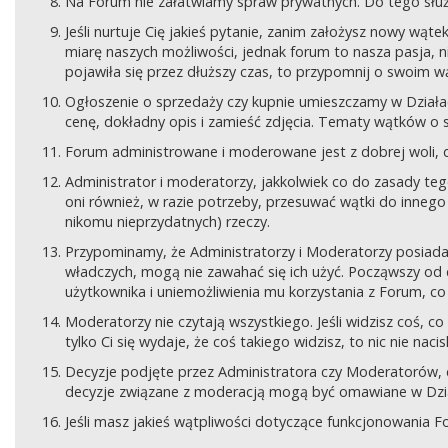
Na Forum nie załatwiamy spraw prywatnych. Do tego sł
Jeśli nurtuje Cię jakieś pytanie, zanim założysz nowy wą
miarę naszych możliwości, jednak forum to nasza pasja, nie
pojawiła się przez dłuższy czas, to przypomnij o swoim wą
Ogłoszenie o sprzedaży czy kupnie umieszczamy w Działach
cenę, dokładny opis i zamieść zdjęcia. Tematy wątków o s
Forum administrowane i moderowane jest z dobrej woli, d
Administrator i moderatorzy, jakkolwiek co do zasady teg
oni również, w razie potrzeby, przesuwać wątki do innego d
nikomu nieprzydatnych) rzeczy.
Przypominamy, że Administratorzy i Moderatorzy posiada
władczych, mogą nie zawahać się ich użyć. Począwszy od 
użytkownika i uniemożliwienia mu korzystania z Forum, co
Moderatorzy nie czytają wszystkiego. Jeśli widzisz coś,
tylko Ci się wydaje, że coś takiego widzisz, to nic nie nac
Decyzje podjęte przez Administratora czy Moderatorów,
decyzje związane z moderacją mogą być omawiane w Dziale
Jeśli masz jakieś wątpliwości dotyczące funkcjonowania F