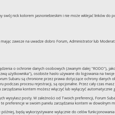
swój nick kolorem jasnoniebieskim i nie może wklejać linków do po
je, mając zawsze na uwadze dobro Forum, Administrator lub Moderat
ządzenia o ochronie danych osobowych (zwanym dalej "RODO"), jak
zwą użytkownika"), osobiste hasło używane do logowania na twoje k
 Forum Subaru są chronione przez prawa dotyczące ochrony danych o
 podczas procesu rejestracji, są opcjonalne. Przez cały czas masz
u zarządzania kontem możesz włączyć lub wyłączyć automatycznie 
ch wysyłasz posty. W zależności od Twoich preferencji, Forum Suba
enić te preferencje w swoim panelu zarządzania kontem w dowolnym 
 później, będą wykorzystywane wyłącznie do celów funkcjonowania