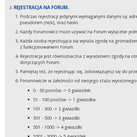
REJESTRACJA NA FORUM.
Podczas rejestracji jedynymi wymaganymi danymi są: adre
pseudonim (nick), oraz hasło.
Każdy Forumowicz może używać na Forum wyłącznie jedne
Każda osoba rejestrująca się wyraża zgodę na gromadzeni
z funkcjonowaniem Forum.
Rejestracja jest równoznaczna z wyrażeniem zgody na o
dotyczących Forum.
Pamiętaj też, że rejestrując się, zobowiązujesz się do pr
Forumowicze w zależności od swojego stażu wyrażonego w
0 - 50 postów -> 0 gwiazdek
51 - 100 postów -> 1 gwiazdka
101 - 300 -> 2 gwiazdki
301 - 500 -> 3 gwiazdki
501 - 1000 -> 4 gwiazdki
1001 - 3000 -> 5 gwiazdek