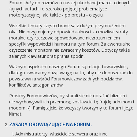
Forum służy do rozmów o naszej ukochanej marce, o innych
fajnych autach i o szeroko pojętej problematyce
motoryzacyjnej, ale także - po prostu - o życiu.
Wszelkie tematy często brane są z dużym przymrużeniem
oka. Nie przyjmujemy odpowiedzialności za możliwe straty
moralne czy rzeczowe spowodowane niezrozumieniem
specyfiki wypowiedzi i humoru na tym forum. Za ewentualne
czyszczenie monitora nie zwracamy kosztów. Dotyczy także
zalanych klawiatur oraz prania spodni.
Ważnym aspektem naszego Forum są relacje towarzyskie ,
dlatego zwracamy dużą uwagę na to, aby nie dopuszczać do
powstawania wśród Forumowiczów żadnych podziałów,
konfliktów, antagonizmów.
Prosimy Forumowiczów, by starali się nie obrażać bliźnich i
nie wychowywali ich przemocą; zostawcie tę frajdę adminom i
modom ;-). Pamiętajcie, że wszyscy tworzymy to forum i jego
klimat.
ZASADY OBOWIĄZUJĄCE NA FORUM.
Administratorzy, właściciele serwera oraz inne