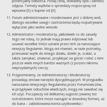
potencjalny odbiorca. Podaj cenę, dokładny opis i zamieść
zdjęcia. Tematy wątków o sprzedaży rozpoczynaj od
wpisania [S] o kupnie od [K]
Forum administrowane i moderowane jest z dobrej woli,
dlatego wszelkie uwagi i zastrzeżenia będą rozpatrywane
wyłącznie jako wolne wnioski.
Administrator i moderatorzy, jakkolwiek co do zasady
tego nie robią, to jednak mają prawo edytować lub
usuwać wszelkie treści uznane przez nich za naruszające
niniejszy Regulamin. Mogą oni również, w razie potrzeby,
przesuwać wątki do innego działu, dzielić je, scalać, a
także zamykać, otwierać, przyklejać na górze i robić z nimi
jeszcze wiele innych bardzo ważnych (z pozoru nikomu
nieprzydatnych) rzeczy.
Przypominamy, że Administratorzy i Moderatorzy
posiadają zestaw narzędzi dyscyplinujących. W przypadku
naruszania niniejszego Regulaminu przez Forumowiczów,
w przypływie odruchów władczych, mogą nie zawahać się
ich użyć. Począwszy od delikatnej sugestii (zwanej też
ostrzeżeniem, które może nastąpić w dowolnej formie), aż
do bana – zablokowania konta użytkownika i