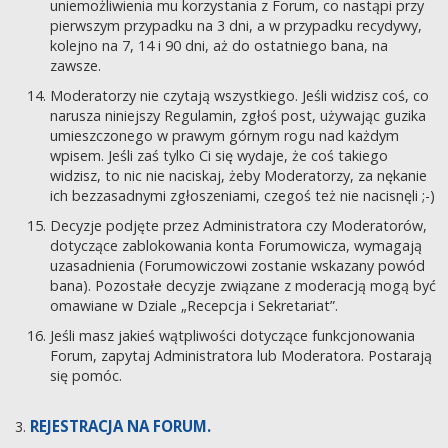
uniemożliwienia mu korzystania z Forum, co nastąpi przy
pierwszym przypadku na 3 dni, a w przypadku recydywy,
kolejno na 7, 14 i 90 dni, aż do ostatniego bana, na
zawsze.
Moderatorzy nie czytają wszystkiego. Jeśli widzisz coś, co
narusza niniejszy Regulamin, zgłoś post, używając guzika
umieszczonego w prawym górnym rogu nad każdym
wpisem. Jeśli zaś tylko Ci się wydaje, że coś takiego
widzisz, to nic nie naciskaj, żeby Moderatorzy, za nękanie
ich bezzasadnymi zgłoszeniami, czegoś też nie nacisnęli ;-)
Decyzje podjęte przez Administratora czy Moderatorów,
dotyczące zablokowania konta Forumowicza, wymagają
uzasadnienia (Forumowiczowi zostanie wskazany powód
bana). Pozostałe decyzje związane z moderacją mogą być
omawiane w Dziale „Recepcja i Sekretariat”.
Jeśli masz jakieś wątpliwości dotyczące funkcjonowania
Forum, zapytaj Administratora lub Moderatora. Postarają
się pomóc.
REJESTRACJA NA FORUM.