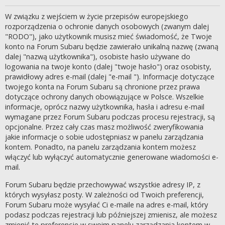
W związku z wejściem w życie przepisów europejskiego
rozporządzenia o ochronie danych osobowych (zwanym dalej
"RODO"), jako użytkownik musisz mieć świadomość, że Twoje
konto na Forum Subaru będzie zawierało unikalną nazwę (zwaną
dalej "nazwą użytkownika"), osobiste hasło używane do
logowania na twoje konto (dalej "twoje hasło") oraz osobisty,
prawidłowy adres e-mail (dalej "e-mail "). Informacje dotyczące
twojego konta na Forum Subaru są chronione przez prawa
dotyczące ochrony danych obowiązujące w Polsce. Wszelkie
informacje, oprócz nazwy użytkownika, hasła i adresu e-mail
wymagane przez Forum Subaru podczas procesu rejestracji, są
opcjonalne. Przez cały czas masz możliwość zweryfikowania
jakie informacje o sobie udostępniasz w panelu zarządzania
kontem. Ponadto, na panelu zarządzania kontem możesz
włączyć lub wyłączyć automatycznie generowane wiadomości e-
mail.
Forum Subaru będzie przechowywać wszystkie adresy IP, z
których wysyłasz posty. W zależności od Twoich preferencji,
Forum Subaru może wysyłać Ci e-maile na adres e-mail, który
podasz podczas rejestracji lub późniejszej zmienisz, ale możesz
zmienić te preferencje w swoim panelu zarządzania kontem w