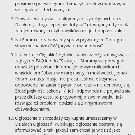
prosimy o przestrzeganie tematyki działów i wątków, w
szczególności technicznych.
Prowadzenie dyskusji politycznych czy religijnych poza
Działem „… tego lepiej nie dotykać” (dostępnym tylko dla
zarejestrowanych użytkowników) nie jest dopuszczalne.
Na Forum nie załatwiamy spraw prywatnych. Do tego
służy mechanizm PW (prywatna wiadomość).
Jeśli nurtuje Cię jakieś pytanie, zanim założysz nowy wątek,
zajrzyj do FAQ lub do "Szukajki". Staramy się pomagać
odnaleźć potrzebne informacje nowym miłośnikom i
właścicielom Subaru w miarę naszych możliwości, jednak
forum to nasza pasja, nie praca. Jeśli nie otrzymasz
odpowiedzi na zadane pytanie od razu – nie denerwuj się.
Złość piękności szkodzi ;-) Jeśli odpowiedź nie pojawiła się
przez dłuższy czas, to przypomnij o swoim wątku. Jeśli
rozwiązałeś problem, podziel się z innymi swoimi
doświadczeniami.
Ogłoszenie o sprzedaży czy kupnie umieszczamy w
Działach Ogłoszeń. Publikując ogłoszenie postaraj się
sformułować je tak, jakbyś sam chciał je widzieć jako