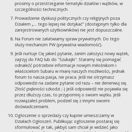
prosimy o przestrzeganie tematyki działów i wątków, w
szczególności technicznych.
Prowadzenie dyskusji politycznych czy religijnych poza
Działem „… tego lepiej nie dotykać” (dostępnym tylko dla
zarejestrowanych użytkowników) nie jest dopuszczalne.
Na Forum nie załatwiamy spraw prywatnych. Do tego
służy mechanizm PW (prywatna wiadomość).
Jeśli nurtuje Cię jakieś pytanie, zanim założysz nowy wątek,
zajrzyj do FAQ lub do "Szukajki". Staramy się pomagać
odnaleźć potrzebne informacje nowym miłośnikom i
właścicielom Subaru w miarę naszych możliwości, jednak
forum to nasza pasja, nie praca. Jeśli nie otrzymasz
odpowiedzi na zadane pytanie od razu – nie denerwuj się.
Złość piękności szkodzi ;-) Jeśli odpowiedź nie pojawiła się
przez dłuższy czas, to przypomnij o swoim wątku. Jeśli
rozwiązałeś problem, podziel się z innymi swoimi
doświadczeniami.
Ogłoszenie o sprzedaży czy kupnie umieszczamy w
Działach Ogłoszeń. Publikując ogłoszenie postaraj się
sformułować je tak, jakbyś sam chciał je widzieć jako