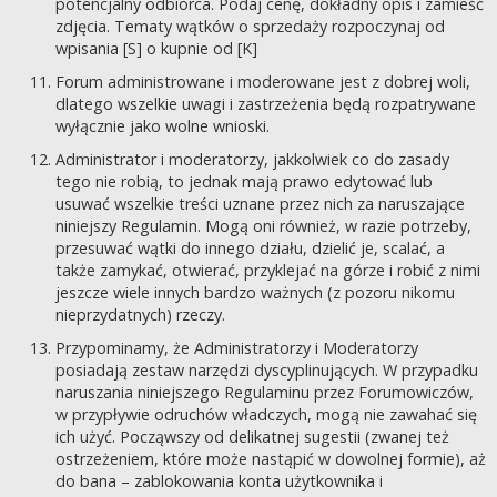
potencjalny odbiorca. Podaj cenę, dokładny opis i zamieść
zdjęcia. Tematy wątków o sprzedaży rozpoczynaj od
wpisania [S] o kupnie od [K]
Forum administrowane i moderowane jest z dobrej woli,
dlatego wszelkie uwagi i zastrzeżenia będą rozpatrywane
wyłącznie jako wolne wnioski.
Administrator i moderatorzy, jakkolwiek co do zasady
tego nie robią, to jednak mają prawo edytować lub
usuwać wszelkie treści uznane przez nich za naruszające
niniejszy Regulamin. Mogą oni również, w razie potrzeby,
przesuwać wątki do innego działu, dzielić je, scalać, a
także zamykać, otwierać, przyklejać na górze i robić z nimi
jeszcze wiele innych bardzo ważnych (z pozoru nikomu
nieprzydatnych) rzeczy.
Przypominamy, że Administratorzy i Moderatorzy
posiadają zestaw narzędzi dyscyplinujących. W przypadku
naruszania niniejszego Regulaminu przez Forumowiczów,
w przypływie odruchów władczych, mogą nie zawahać się
ich użyć. Począwszy od delikatnej sugestii (zwanej też
ostrzeżeniem, które może nastąpić w dowolnej formie), aż
do bana – zablokowania konta użytkownika i