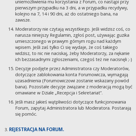
uniemożliwienia mu korzystania z Forum, co nastąpi przy
pierwszym przypadku na 3 dni, a w przypadku recydywy,
kolejno na 7, 14 i 90 dni, aż do ostatniego bana, na
zawsze.
Moderatorzy nie czytają wszystkiego. Jeśli widzisz coś, co
narusza niniejszy Regulamin, zgłoś post, używając guzika
umieszczonego w prawym górnym rogu nad każdym
wpisem. Jeśli zaś tylko Ci się wydaje, że coś takiego
widzisz, to nic nie naciskaj, żeby Moderatorzy, za nękanie
ich bezzasadnymi zgłoszeniami, czegoś też nie nacisnęli ;-)
Decyzje podjęte przez Administratora czy Moderatorów,
dotyczące zablokowania konta Forumowicza, wymagają
uzasadnienia (Forumowiczowi zostanie wskazany powód
bana). Pozostałe decyzje związane z moderacją mogą być
omawiane w Dziale „Recepcja i Sekretariat”.
Jeśli masz jakieś wątpliwości dotyczące funkcjonowania
Forum, zapytaj Administratora lub Moderatora. Postarają
się pomóc.
REJESTRACJA NA FORUM.