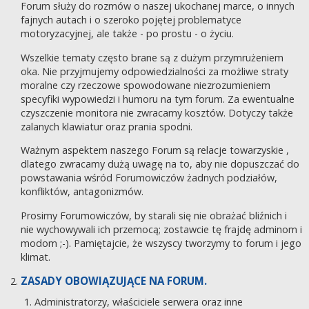
Forum służy do rozmów o naszej ukochanej marce, o innych
fajnych autach i o szeroko pojętej problematyce
motoryzacyjnej, ale także - po prostu - o życiu.
Wszelkie tematy często brane są z dużym przymrużeniem
oka. Nie przyjmujemy odpowiedzialności za możliwe straty
moralne czy rzeczowe spowodowane niezrozumieniem
specyfiki wypowiedzi i humoru na tym forum. Za ewentualne
czyszczenie monitora nie zwracamy kosztów. Dotyczy także
zalanych klawiatur oraz prania spodni.
Ważnym aspektem naszego Forum są relacje towarzyskie ,
dlatego zwracamy dużą uwagę na to, aby nie dopuszczać do
powstawania wśród Forumowiczów żadnych podziałów,
konfliktów, antagonizmów.
Prosimy Forumowiczów, by starali się nie obrażać bliźnich i
nie wychowywali ich przemocą; zostawcie tę frajdę adminom i
modom ;-). Pamiętajcie, że wszyscy tworzymy to forum i jego
klimat.
ZASADY OBOWIĄZUJĄCE NA FORUM.
Administratorzy, właściciele serwera oraz inne