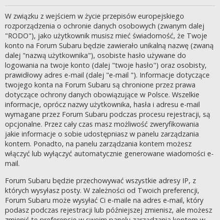
W związku z wejściem w życie przepisów europejskiego
rozporządzenia o ochronie danych osobowych (zwanym dalej
"RODO"), jako użytkownik musisz mieć świadomość, że Twoje
konto na Forum Subaru będzie zawierało unikalną nazwę (zwaną
dalej "nazwą użytkownika"), osobiste hasło używane do
logowania na twoje konto (dalej "twoje hasło") oraz osobisty,
prawidłowy adres e-mail (dalej "e-mail "). Informacje dotyczące
twojego konta na Forum Subaru są chronione przez prawa
dotyczące ochrony danych obowiązujące w Polsce. Wszelkie
informacje, oprócz nazwy użytkownika, hasła i adresu e-mail
wymagane przez Forum Subaru podczas procesu rejestracji, są
opcjonalne. Przez cały czas masz możliwość zweryfikowania
jakie informacje o sobie udostępniasz w panelu zarządzania
kontem. Ponadto, na panelu zarządzania kontem możesz
włączyć lub wyłączyć automatycznie generowane wiadomości e-
mail.
Forum Subaru będzie przechowywać wszystkie adresy IP, z
których wysyłasz posty. W zależności od Twoich preferencji,
Forum Subaru może wysyłać Ci e-maile na adres e-mail, który
podasz podczas rejestracji lub późniejszej zmienisz, ale możesz
zmienić te preferencje w swoim panelu zarządzania kontem w