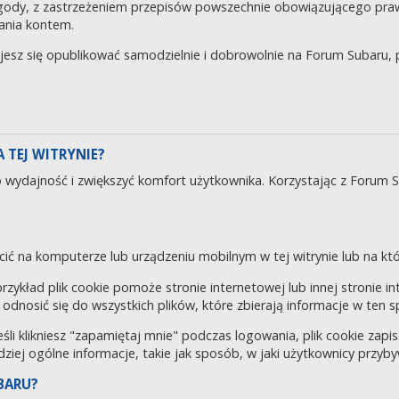
gody, z zastrzeżeniem przepisów powszechnie obowiązującego pra
ania kontem.
ujesz się opublikować samodzielnie i dobrowolnie na Forum Subaru
 TEJ WITRYNIE?
o wydajność i zwiększyć komfort użytkownika. Korzystając z Forum 
cić na komputerze lub urządzeniu mobilnym w tej witrynie lub na któr
 przykład plik cookie pomoże stronie internetowej lub innej stronie 
odnosić się do wszystkich plików, które zbierają informacje w ten 
eśli klikniesz "zapamiętaj mnie" podczas logowania, plik cookie za
rdziej ogólne informacje, takie jak sposób, w jaki użytkownicy przyby
BARU?