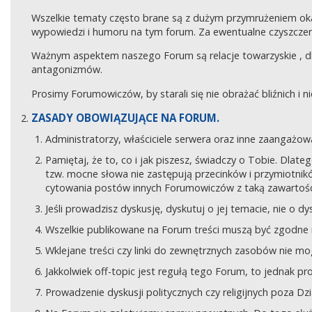
Wszelkie tematy często brane są z dużym przymrużeniem ok
wypowiedzi i humoru na tym forum. Za ewentualne czyszczeni
Ważnym aspektem naszego Forum są relacje towarzyskie , 
antagonizmów.
Prosimy Forumowiczów, by starali się nie obrażać bliźnich i 
ZASADY OBOWIĄZUJĄCE NA FORUM.
Administratorzy, właściciele serwera oraz inne zaangaż
Pamiętaj, że to, co i jak piszesz, świadczy o Tobie. Dla
tzw. mocne słowa nie zastępują przecinków i przymiotników
cytowania postów innych Forumowiczów z taką zawartośc
Jeśli prowadzisz dyskusję, dyskutuj o jej temacie, nie o d
Wszelkie publikowane na Forum treści muszą być zgodne n
Wklejane treści czy linki do zewnętrznych zasobów nie 
Jakkolwiek off-topic jest regułą tego Forum, to jednak p
Prowadzenie dyskusji politycznych czy religijnych poza D