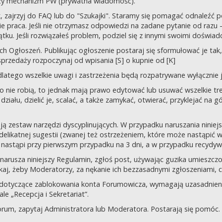
uży mechanizm PW (prywatna wiadomość).
tek, zajrzyj do FAQ lub do "Szukajki". Staramy się pomagać odnaleź
 praca. Jeśli nie otrzymasz odpowiedzi na zadane pytanie od razu – n
tku. Jeśli rozwiązałeś problem, podziel się z innymi swoimi doświad
 Ogłoszeń. Publikując ogłoszenie postaraj się sformułować je tak, 
przedaży rozpoczynaj od wpisania [S] o kupnie od [K]
latego wszelkie uwagi i zastrzeżenia będą rozpatrywane wyłącznie j
o nie robią, to jednak mają prawo edytować lub usuwać wszelkie tre
ziału, dzielić je, scalać, a także zamykać, otwierać, przyklejać na g
ją zestaw narzędzi dyscyplinujących. W przypadku naruszania nini
delikatnej sugestii (zwanej też ostrzeżeniem, które może nastąpić 
 nastąpi przy pierwszym przypadku na 3 dni, a w przypadku recydywy,
 co narusza niniejszy Regulamin, zgłoś post, używając guzika umies
iskaj, żeby Moderatorzy, za nękanie ich bezzasadnymi zgłoszeniami, cz
 dotyczące zablokowania konta Forumowicza, wymagają uzasadnien
 „Recepcja i Sekretariat”.
orum, zapytaj Administratora lub Moderatora. Postarają się pomóc.