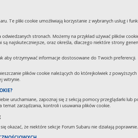
aru. Te pliki cookie umożliwiają korzystanie z wybranych usług i fu
 odwiedzanych stronach. Możemy na przykład używać plików cookie d
i są najskuteczniejsze, oraz określa, dlaczego niektóre strony gene
tak aby otrzymywać informacje dostosowane do Twoich preferencji.
zczanie plików cookie należących do którejkolwiek z powyższych ka
 witrynie.
OKIE?
 Ciebie uruchamiane, zapoznaj się z sekcją pomocy przeglądarki lub 
 temat zarządzania, kontroli i usuwania plików cookie.
g
e się okazać, że niektóre sekcje Forum Subaru nie działają poprawnie.
ECZNOŚCIOWYCH