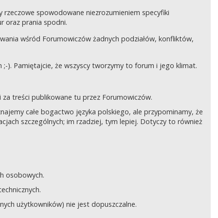
czy rzeczowe spowodowane niezrozumieniem specyfiki
 oraz prania spodni.
awania wśród Forumowiczów żadnych podziałów, konfliktów,
;-). Pamiętajcie, że wszyscy tworzymy to forum i jego klimat.
 za treści publikowane tu przez Forumowiczów.
 Uznajemy całe bogactwo języka polskiego, ale przypominamy, że
cjach szczególnych; im rzadziej, tym lepiej. Dotyczy to również
ych osobowych.
technicznych.
anych użytkowników) nie jest dopuszczalne.