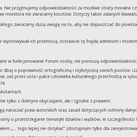
a. Nie przyjmujemy odpowiedzialności za możliwe straty moralne 
e monitora nie zwracamy kosztów. Dotyczy także zalanych klawiatur
dlatego zwracamy dużą uwagę na to, aby nie dopuszczać do powst
nie wychowywali ich przemocą; zostawcie tę frajdę adminom i modom 
owane w funkcjonowanie Forum osoby, nie ponoszą odpowiedzialności
tego dbaj o poprawność ortograficzną i stylistyczną swoich postów.
, zaś przez usta i palce człowieka kulturalnego przechodzą w sytua
ią.
yskutantach.
ie tylko z dobrymi obyczajami, ale i zgodne z prawem.
mogą naruszać praw autorskich oraz zasad dotyczących ochrony dan
rosimy o przestrzeganie tematyki działów i wątków, w szczególności 
ziałem „… tego lepiej nie dotykać” (dostępnym tylko dla zarejestrow