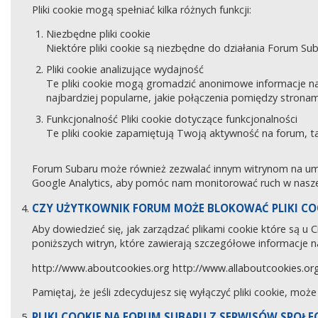
Pliki cookie mogą spełniać kilka różnych funkcji:
Niezbędne pliki cookie
Niektóre pliki cookie są niezbędne do działania Forum Sub
Pliki cookie analizujące wydajność
Te pliki cookie mogą gromadzić anonimowe informacje na
najbardziej popularne, jakie połączenia pomiędzy stronam
Funkcjonalność Pliki cookie dotyczące funkcjonalności
Te pliki cookie zapamiętują Twoją aktywność na forum, 
Forum Subaru może również zezwalać innym witrynom na umies
Google Analytics, aby pomóc nam monitorować ruch w naszej
CZY UŻYTKOWNIK FORUM MOŻE BLOKOWAĆ PLIKI CO
Aby dowiedzieć się, jak zarządzać plikami cookie które są u
poniższych witryn, które zawierają szczegółowe informacje na
http://www.aboutcookies.org
http://www.allaboutcookies.or
Pamiętaj, że jeśli zdecydujesz się wyłączyć pliki cookie, moż
PLIKI COOKIE NA FORUM SUBARU Z SERWISÓW SPOŁ