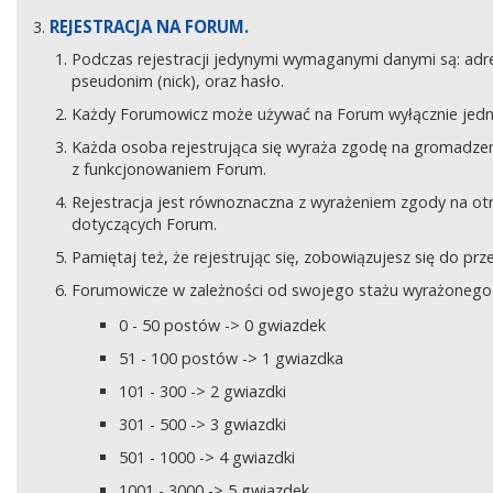
REJESTRACJA NA FORUM.
Podczas rejestracji jedynymi wymaganymi danymi są: adre
pseudonim (nick), oraz hasło.
Każdy Forumowicz może używać na Forum wyłącznie jedne
Każda osoba rejestrująca się wyraża zgodę na gromadzeni
z funkcjonowaniem Forum.
Rejestracja jest równoznaczna z wyrażeniem zgody na o
dotyczących Forum.
Pamiętaj też, że rejestrując się, zobowiązujesz się do pr
Forumowicze w zależności od swojego stażu wyrażonego w
0 - 50 postów -> 0 gwiazdek
51 - 100 postów -> 1 gwiazdka
101 - 300 -> 2 gwiazdki
301 - 500 -> 3 gwiazdki
501 - 1000 -> 4 gwiazdki
1001 - 3000 -> 5 gwiazdek