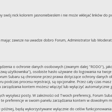
swój nick kolorem jasnoniebieskim i nie może wklejać linków do po
je, mając zawsze na uwadze dobro Forum, Administrator lub Moderat
ządzenia o ochronie danych osobowych (zwanym dalej "RODO"), jak
zwą użytkownika"), osobiste hasło używane do logowania na twoje k
 Forum Subaru są chronione przez prawa dotyczące ochrony danych o
 podczas procesu rejestracji, są opcjonalne. Przez cały czas masz
u zarządzania kontem możesz włączyć lub wyłączyć automatycznie 
ch wysyłasz posty. W zależności od Twoich preferencji, Forum Suba
enić te preferencje w swoim panelu zarządzania kontem w dowolnym 
 później, będą wykorzystywane wyłącznie do celów funkcjonowania