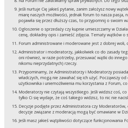
Na Forum nie załatwiamy spraw prywatnych. Do tego sł
Jeśli nurtuje Cię jakieś pytanie, zanim założysz nowy wą
miarę naszych możliwości, jednak forum to nasza pasja, nie
pojawiła się przez dłuższy czas, to przypomnij o swoim wą
Ogłoszenie o sprzedaży czy kupnie umieszczamy w Działach
cenę, dokładny opis i zamieść zdjęcia. Tematy wątków o s
Forum administrowane i moderowane jest z dobrej woli, d
Administrator i moderatorzy, jakkolwiek co do zasady teg
oni również, w razie potrzeby, przesuwać wątki do innego d
nikomu nieprzydatnych) rzeczy.
Przypominamy, że Administratorzy i Moderatorzy posiada
władczych, mogą nie zawahać się ich użyć. Począwszy od 
użytkownika i uniemożliwienia mu korzystania z Forum, co
Moderatorzy nie czytają wszystkiego. Jeśli widzisz coś,
tylko Ci się wydaje, że coś takiego widzisz, to nic nie nac
Decyzje podjęte przez Administratora czy Moderatorów,
decyzje związane z moderacją mogą być omawiane w Dziale
Jeśli masz jakieś wątpliwości dotyczące funkcjonowania F