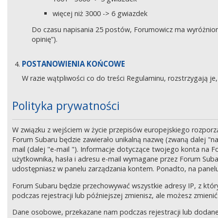
więcej niż 3000 -> 6 gwiazdek
Do czasu napisania 25 postów, Forumowicz ma wyróżniony 
opinię”).
POSTANOWIENIA KOŃCOWE
W razie wątpliwości co do treści Regulaminu, rozstrzygają 
Polityka prywatności
W związku z wejściem w życie przepisów europejskiego rozpor
Forum Subaru będzie zawierało unikalną nazwę (zwaną dalej "na
mail (dalej "e-mail "). Informacje dotyczące twojego konta na
użytkownika, hasła i adresu e-mail wymagane przez Forum Subaru
udostępniasz w panelu zarządzania kontem. Ponadto, na panel
Forum Subaru będzie przechowywać wszystkie adresy IP, z który
podczas rejestracji lub późniejszej zmienisz, ale możesz zmi
Dane osobowe, przekazane nam podczas rejestracji lub dodane