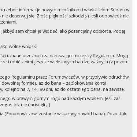
ć potrzebne informacje nowym miłośnikom i właścicielom Subaru w
ie denerwuj się. Złość piękności szkodzi ;-) Jeśli odpowiedź nie
czeniami.
jakbyś sam chciał je widzieć jako potencjalny odbiorca. Podaj
ako wolne wnioski.
ści uznane przez nich za naruszające niniejszy Regulamin. Mogą
órze i robić z nimi jeszcze wiele innych bardzo ważnych (z pozoru
ejszego Regulaminu przez Forumowiczów, w przypływie odruchów
w dowolnej formie), aż do bana – zablokowania konta
 kolejno na 7, 14 i 90 dni, aż do ostatniego bana, na zawsze.
zczonego w prawym górnym rogu nad każdym wpisem. Jeśli zaś
egoś też nie nacisnęli ;-)
ia (Forumowiczowi zostanie wskazany powód bana). Pozostałe