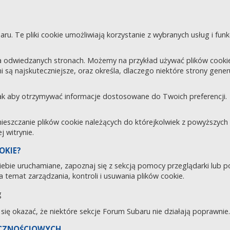
aru. Te pliki cookie umożliwiają korzystanie z wybranych usług i fu
 odwiedzanych stronach. Możemy na przykład używać plików cookie d
i są najskuteczniejsze, oraz określa, dlaczego niektóre strony gene
tak aby otrzymywać informacje dostosowane do Twoich preferencji.
zczanie plików cookie należących do którejkolwiek z powyższych ka
 witrynie.
OKIE?
 Ciebie uruchamiane, zapoznaj się z sekcją pomocy przeglądarki lub 
 temat zarządzania, kontroli i usuwania plików cookie.
g
e się okazać, że niektóre sekcje Forum Subaru nie działają poprawnie.
ECZNOŚCIOWYCH