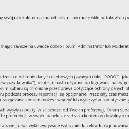
swój nick kolorem jasnoniebieskim i nie może wklejać linków do po
je, mając zawsze na uwadze dobro Forum, Administrator lub Moderat
ządzenia o ochronie danych osobowych (zwanym dalej "RODO"), jak
zwą użytkownika"), osobiste hasło używane do logowania na twoje k
 Forum Subaru są chronione przez prawa dotyczące ochrony danych o
 podczas procesu rejestracji, są opcjonalne. Przez cały czas masz
u zarządzania kontem możesz włączyć lub wyłączyć automatycznie 
ch wysyłasz posty. W zależności od Twoich preferencji, Forum Suba
enić te preferencje w swoim panelu zarządzania kontem w dowolnym 
 później, będą wykorzystywane wyłącznie do celów funkcjonowania