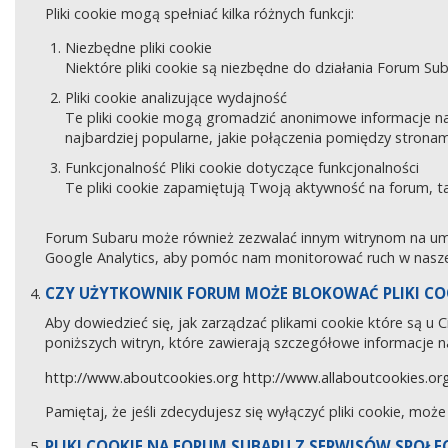
Pliki cookie mogą spełniać kilka różnych funkcji:
Niezbędne pliki cookie
Niektóre pliki cookie są niezbędne do działania Forum Sub
Pliki cookie analizujące wydajność
Te pliki cookie mogą gromadzić anonimowe informacje na
najbardziej popularne, jakie połączenia pomiędzy stronam
Funkcjonalność Pliki cookie dotyczące funkcjonalności
Te pliki cookie zapamiętują Twoją aktywność na forum, 
Forum Subaru może również zezwalać innym witrynom na umies
Google Analytics, aby pomóc nam monitorować ruch w naszej
CZY UŻYTKOWNIK FORUM MOŻE BLOKOWAĆ PLIKI CO
Aby dowiedzieć się, jak zarządzać plikami cookie które są u
poniższych witryn, które zawierają szczegółowe informacje na
http://www.aboutcookies.org
http://www.allaboutcookies.or
Pamiętaj, że jeśli zdecydujesz się wyłączyć pliki cookie, moż
PLIKI COOKIE NA FORUM SUBARU Z SERWISÓW SPOŁ