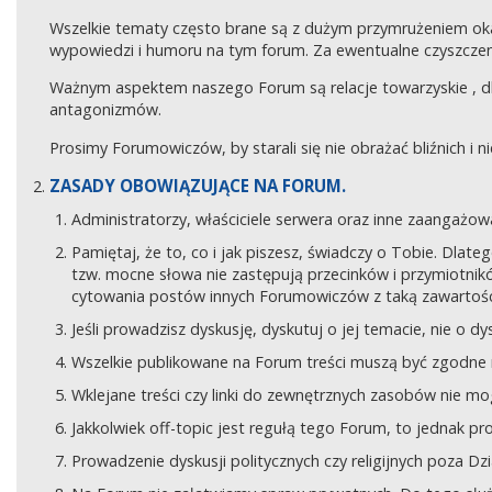
Wszelkie tematy często brane są z dużym przymrużeniem ok
wypowiedzi i humoru na tym forum. Za ewentualne czyszczeni
Ważnym aspektem naszego Forum są relacje towarzyskie , 
antagonizmów.
Prosimy Forumowiczów, by starali się nie obrażać bliźnich i 
ZASADY OBOWIĄZUJĄCE NA FORUM.
Administratorzy, właściciele serwera oraz inne zaangaż
Pamiętaj, że to, co i jak piszesz, świadczy o Tobie. Dla
tzw. mocne słowa nie zastępują przecinków i przymiotników
cytowania postów innych Forumowiczów z taką zawartośc
Jeśli prowadzisz dyskusję, dyskutuj o jej temacie, nie o d
Wszelkie publikowane na Forum treści muszą być zgodne n
Wklejane treści czy linki do zewnętrznych zasobów nie 
Jakkolwiek off-topic jest regułą tego Forum, to jednak p
Prowadzenie dyskusji politycznych czy religijnych poza D