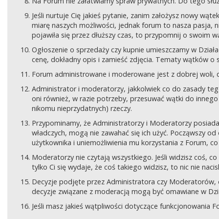
Na Forum nie załatwiamy spraw prywatnych. Do tego sł
Jeśli nurtuje Cię jakieś pytanie, zanim założysz nowy wą
miarę naszych możliwości, jednak forum to nasza pasja, nie
pojawiła się przez dłuższy czas, to przypomnij o swoim wą
Ogłoszenie o sprzedaży czy kupnie umieszczamy w Działach
cenę, dokładny opis i zamieść zdjęcia. Tematy wątków o s
Forum administrowane i moderowane jest z dobrej woli, d
Administrator i moderatorzy, jakkolwiek co do zasady teg
oni również, w razie potrzeby, przesuwać wątki do innego d
nikomu nieprzydatnych) rzeczy.
Przypominamy, że Administratorzy i Moderatorzy posiada
władczych, mogą nie zawahać się ich użyć. Począwszy od 
użytkownika i uniemożliwienia mu korzystania z Forum, co
Moderatorzy nie czytają wszystkiego. Jeśli widzisz coś,
tylko Ci się wydaje, że coś takiego widzisz, to nic nie nac
Decyzje podjęte przez Administratora czy Moderatorów,
decyzje związane z moderacją mogą być omawiane w Dziale
Jeśli masz jakieś wątpliwości dotyczące funkcjonowania F