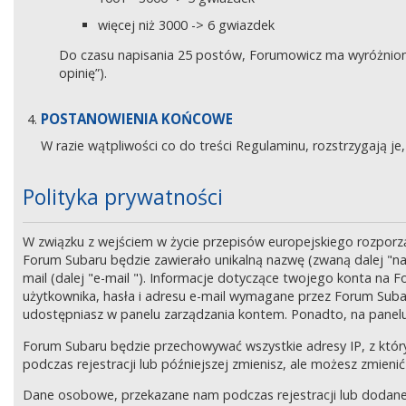
więcej niż 3000 -> 6 gwiazdek
Do czasu napisania 25 postów, Forumowicz ma wyróżniony 
opinię”).
POSTANOWIENIA KOŃCOWE
W razie wątpliwości co do treści Regulaminu, rozstrzygają 
Polityka prywatności
W związku z wejściem w życie przepisów europejskiego rozpor
Forum Subaru będzie zawierało unikalną nazwę (zwaną dalej "na
mail (dalej "e-mail "). Informacje dotyczące twojego konta na
użytkownika, hasła i adresu e-mail wymagane przez Forum Subaru
udostępniasz w panelu zarządzania kontem. Ponadto, na panel
Forum Subaru będzie przechowywać wszystkie adresy IP, z który
podczas rejestracji lub późniejszej zmienisz, ale możesz zmi
Dane osobowe, przekazane nam podczas rejestracji lub dodane