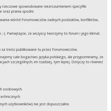
czy rzeczowe spowodowane niezrozumieniem specyfiki
 oraz prania spodni.
awania wśród Forumowiczów żadnych podziałów, konfliktów,
;-). Pamiętajcie, że wszyscy tworzymy to forum i jego klimat.
 za treści publikowane tu przez Forumowiczów.
 Uznajemy całe bogactwo języka polskiego, ale przypominamy, że
cjach szczególnych; im rzadziej, tym lepiej. Dotyczy to również
ych osobowych.
technicznych.
anych użytkowników) nie jest dopuszczalne.