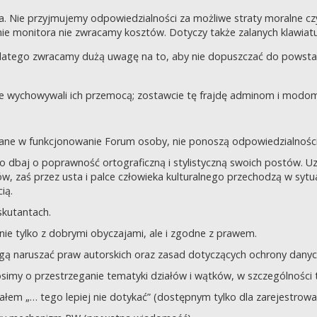
a. Nie przyjmujemy odpowiedzialności za możliwe straty moralne 
e monitora nie zwracamy kosztów. Dotyczy także zalanych klawiatur
dlatego zwracamy dużą uwagę na to, aby nie dopuszczać do powst
nie wychowywali ich przemocą; zostawcie tę frajdę adminom i modom 
owane w funkcjonowanie Forum osoby, nie ponoszą odpowiedzialności
tego dbaj o poprawność ortograficzną i stylistyczną swoich postów.
, zaś przez usta i palce człowieka kulturalnego przechodzą w sytua
ią.
yskutantach.
ie tylko z dobrymi obyczajami, ale i zgodne z prawem.
mogą naruszać praw autorskich oraz zasad dotyczących ochrony dan
rosimy o przestrzeganie tematyki działów i wątków, w szczególności 
ziałem „… tego lepiej nie dotykać” (dostępnym tylko dla zarejestrow