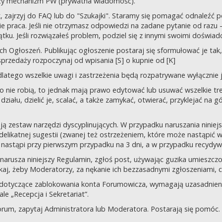
uży mechanizm PW (prywatna wiadomość).
tek, zajrzyj do FAQ lub do "Szukajki". Staramy się pomagać odnaleź
 praca. Jeśli nie otrzymasz odpowiedzi na zadane pytanie od razu – n
tku. Jeśli rozwiązałeś problem, podziel się z innymi swoimi doświad
 Ogłoszeń. Publikując ogłoszenie postaraj się sformułować je tak, 
przedaży rozpoczynaj od wpisania [S] o kupnie od [K]
latego wszelkie uwagi i zastrzeżenia będą rozpatrywane wyłącznie j
o nie robią, to jednak mają prawo edytować lub usuwać wszelkie tre
ziału, dzielić je, scalać, a także zamykać, otwierać, przyklejać na g
ją zestaw narzędzi dyscyplinujących. W przypadku naruszania nini
delikatnej sugestii (zwanej też ostrzeżeniem, które może nastąpić 
 nastąpi przy pierwszym przypadku na 3 dni, a w przypadku recydywy,
 co narusza niniejszy Regulamin, zgłoś post, używając guzika umies
iskaj, żeby Moderatorzy, za nękanie ich bezzasadnymi zgłoszeniami, cz
 dotyczące zablokowania konta Forumowicza, wymagają uzasadnien
 „Recepcja i Sekretariat”.
orum, zapytaj Administratora lub Moderatora. Postarają się pomóc.