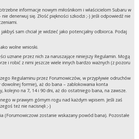
ć potrzebne informacje nowym miłośnikom i właścicielom Subaru w
ie denerwuj się. Złość piękności szkodzi ;-) Jeśli odpowiedź nie
czeniami.
jakbyś sam chciał je widzieć jako potencjalny odbiorca. Podaj
ako wolne wnioski.
ści uznane przez nich za naruszające niniejszy Regulamin. Mogą
órze i robić z nimi jeszcze wiele innych bardzo ważnych (z pozoru
ejszego Regulaminu przez Forumowiczów, w przypływie odruchów
w dowolnej formie), aż do bana – zablokowania konta
 kolejno na 7, 14 i 90 dni, aż do ostatniego bana, na zawsze.
zczonego w prawym górnym rogu nad każdym wpisem. Jeśli zaś
egoś też nie nacisnęli ;-)
ia (Forumowiczowi zostanie wskazany powód bana). Pozostałe