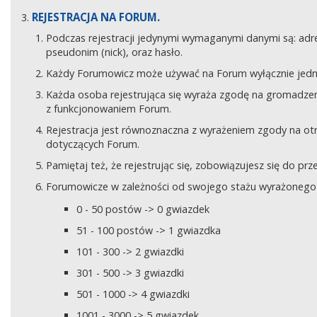
REJESTRACJA NA FORUM.
Podczas rejestracji jedynymi wymaganymi danymi są: adre
pseudonim (nick), oraz hasło.
Każdy Forumowicz może używać na Forum wyłącznie jedne
Każda osoba rejestrująca się wyraża zgodę na gromadzeni
z funkcjonowaniem Forum.
Rejestracja jest równoznaczna z wyrażeniem zgody na o
dotyczących Forum.
Pamiętaj też, że rejestrując się, zobowiązujesz się do pr
Forumowicze w zależności od swojego stażu wyrażonego w
0 - 50 postów -> 0 gwiazdek
51 - 100 postów -> 1 gwiazdka
101 - 300 -> 2 gwiazdki
301 - 500 -> 3 gwiazdki
501 - 1000 -> 4 gwiazdki
1001 - 3000 -> 5 gwiazdek