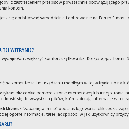
gody, z zastrzeżeniem przepisów powszechnie obowiązującego pra
ania kontem.
ujesz się opublikować samodzielnie i dobrowolnie na Forum Subaru
 TEJ WITRYNIE?
o wydajność i zwiększyć komfort użytkownika. Korzystając z Forum 
cić na komputerze lub urządzeniu mobilnym w tej witrynie lub na któr
 przykład plik cookie pomoże stronie internetowej lub innej stronie 
odnosić się do wszystkich plików, które zbierają informacje w ten 
eśli klikniesz "zapamiętaj mnie" podczas logowania, plik cookie za
rdziej ogólne informacje, takie jak sposób, w jaki użytkownicy przyby
BARU?