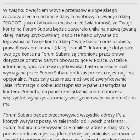
W związku z wejściem w życie przepisów europejskiego
rozporządzenia o ochronie danych osobowych (zwanym dalej
"RODO"), jako użytkownik musisz mieć świadomość, że Twoje
konto na Forum Subaru będzie zawierało unikalną nazwę (zwaną
dalej "nazwą użytkownika"), osobiste hasło używane do
logowania na twoje konto (dalej "twoje hasło") oraz osobisty,
prawidłowy adres e-mail (dalej "e-mail "). Informacje dotyczące
twojego konta na Forum Subaru są chronione przez prawa
dotyczące ochrony danych obowiązujące w Polsce. Wszelkie
informacje, oprócz nazwy użytkownika, hasła i adresu e-mail
wymagane przez Forum Subaru podczas procesu rejestracji, są
opcjonalne. Przez cały czas masz możliwość zweryfikowania
jakie informacje o sobie udostępniasz w panelu zarządzania
kontem. Ponadto, na panelu zarządzania kontem możesz
włączyć lub wyłączyć automatycznie generowane wiadomości e-
mail.
Forum Subaru będzie przechowywać wszystkie adresy IP, z
których wysyłasz posty. W zależności od Twoich preferencji,
Forum Subaru może wysyłać Ci e-maile na adres e-mail, który
podasz podczas rejestracji lub późniejszej zmienisz, ale możesz
zmienić te preferencje w swoim panelu zarządzania kontem w