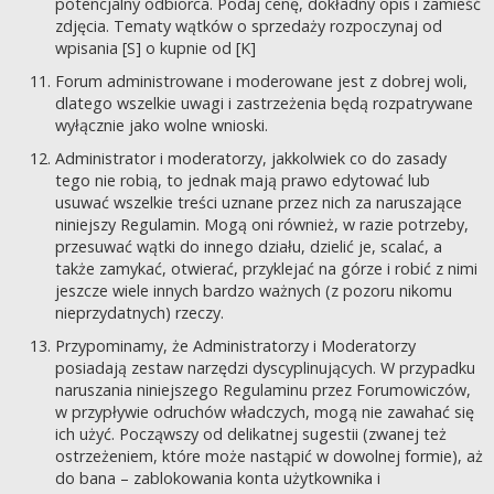
potencjalny odbiorca. Podaj cenę, dokładny opis i zamieść
zdjęcia. Tematy wątków o sprzedaży rozpoczynaj od
wpisania [S] o kupnie od [K]
Forum administrowane i moderowane jest z dobrej woli,
dlatego wszelkie uwagi i zastrzeżenia będą rozpatrywane
wyłącznie jako wolne wnioski.
Administrator i moderatorzy, jakkolwiek co do zasady
tego nie robią, to jednak mają prawo edytować lub
usuwać wszelkie treści uznane przez nich za naruszające
niniejszy Regulamin. Mogą oni również, w razie potrzeby,
przesuwać wątki do innego działu, dzielić je, scalać, a
także zamykać, otwierać, przyklejać na górze i robić z nimi
jeszcze wiele innych bardzo ważnych (z pozoru nikomu
nieprzydatnych) rzeczy.
Przypominamy, że Administratorzy i Moderatorzy
posiadają zestaw narzędzi dyscyplinujących. W przypadku
naruszania niniejszego Regulaminu przez Forumowiczów,
w przypływie odruchów władczych, mogą nie zawahać się
ich użyć. Począwszy od delikatnej sugestii (zwanej też
ostrzeżeniem, które może nastąpić w dowolnej formie), aż
do bana – zablokowania konta użytkownika i