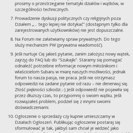
prosimy o przestrzeganie tematyki działów i wątków, w
szczególności technicznych.
Prowadzenie dyskusji politycznych czy religijnych poza
Działem „… tego lepiej nie dotykać” (dostępnym tylko dla
zarejestrowanych użytkowników) nie jest dopuszczalne.
Na Forum nie załatwiamy spraw prywatnych. Do tego
służy mechanizm PW (prywatna wiadomość).
Jeśli nurtuje Cię jakieś pytanie, zanim założysz nowy wątek,
zajrzyj do FAQ lub do "Szukajki". Staramy się pomagać
odnaleźć potrzebne informacje nowym miłośnikom i
właścicielom Subaru w miarę naszych możliwości, jednak
forum to nasza pasja, nie praca. Jeśli nie otrzymasz
odpowiedzi na zadane pytanie od razu – nie denerwuj się.
Złość piękności szkodzi ;-) Jeśli odpowiedź nie pojawiła się
przez dłuższy czas, to przypomnij o swoim wątku. Jeśli
rozwiązałeś problem, podziel się z innymi swoimi
doświadczeniami.
Ogłoszenie o sprzedaży czy kupnie umieszczamy w
Działach Ogłoszeń. Publikując ogłoszenie postaraj się
sformułować je tak, jakbyś sam chciał je widzieć jako