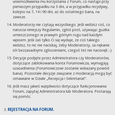
uniemożliwienia mu korzystania z Forum, co nastąpi przy
pierwszym przypadku na 3 dni, a w przypadku recydywy,
kolejno na 7, 14 i 90 dni, aż do ostatniego bana, na
zawsze.
Moderatorzy nie czytają wszystkiego. Jeśli widzisz coś, co
narusza niniejszy Regulamin, zgłoś post, używając guzika
umieszczonego w prawym górnym rogu nad każdym
wpisem. Jeśli zaś tylko Ci się wydaje, że coś takiego
widzisz, to nic nie naciskaj, żeby Moderatorzy, za nękanie
ich bezzasadnymi zgłoszeniami, czegoś też nie nacisnęli ;-)
Decyzje podjęte przez Administratora czy Moderatorów,
dotyczące zablokowania konta Forumowicza, wymagają
uzasadnienia (Forumowiczowi zostanie wskazany powód
bana). Pozostałe decyzje związane z moderacją mogą być
omawiane w Dziale „Recepcja i Sekretariat”.
Jeśli masz jakieś wątpliwości dotyczące funkcjonowania
Forum, zapytaj Administratora lub Moderatora. Postarają
się pomóc.
REJESTRACJA NA FORUM.