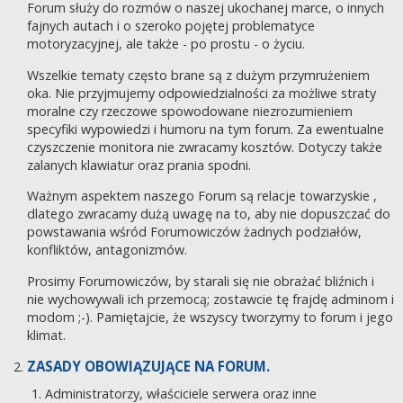
Forum służy do rozmów o naszej ukochanej marce, o innych
fajnych autach i o szeroko pojętej problematyce
motoryzacyjnej, ale także - po prostu - o życiu.
Wszelkie tematy często brane są z dużym przymrużeniem
oka. Nie przyjmujemy odpowiedzialności za możliwe straty
moralne czy rzeczowe spowodowane niezrozumieniem
specyfiki wypowiedzi i humoru na tym forum. Za ewentualne
czyszczenie monitora nie zwracamy kosztów. Dotyczy także
zalanych klawiatur oraz prania spodni.
Ważnym aspektem naszego Forum są relacje towarzyskie ,
dlatego zwracamy dużą uwagę na to, aby nie dopuszczać do
powstawania wśród Forumowiczów żadnych podziałów,
konfliktów, antagonizmów.
Prosimy Forumowiczów, by starali się nie obrażać bliźnich i
nie wychowywali ich przemocą; zostawcie tę frajdę adminom i
modom ;-). Pamiętajcie, że wszyscy tworzymy to forum i jego
klimat.
ZASADY OBOWIĄZUJĄCE NA FORUM.
Administratorzy, właściciele serwera oraz inne