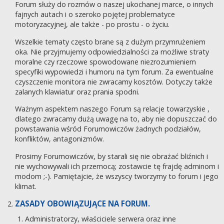
Forum służy do rozmów o naszej ukochanej marce, o innych
fajnych autach i o szeroko pojętej problematyce
motoryzacyjnej, ale także - po prostu - o życiu.
Wszelkie tematy często brane są z dużym przymrużeniem
oka. Nie przyjmujemy odpowiedzialności za możliwe straty
moralne czy rzeczowe spowodowane niezrozumieniem
specyfiki wypowiedzi i humoru na tym forum. Za ewentualne
czyszczenie monitora nie zwracamy kosztów. Dotyczy także
zalanych klawiatur oraz prania spodni.
Ważnym aspektem naszego Forum są relacje towarzyskie ,
dlatego zwracamy dużą uwagę na to, aby nie dopuszczać do
powstawania wśród Forumowiczów żadnych podziałów,
konfliktów, antagonizmów.
Prosimy Forumowiczów, by starali się nie obrażać bliźnich i
nie wychowywali ich przemocą; zostawcie tę frajdę adminom i
modom ;-). Pamiętajcie, że wszyscy tworzymy to forum i jego
klimat.
ZASADY OBOWIĄZUJĄCE NA FORUM.
Administratorzy, właściciele serwera oraz inne