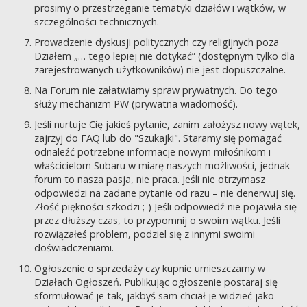
prosimy o przestrzeganie tematyki działów i wątków, w
szczególności technicznych.
Prowadzenie dyskusji politycznych czy religijnych poza
Działem „… tego lepiej nie dotykać” (dostępnym tylko dla
zarejestrowanych użytkowników) nie jest dopuszczalne.
Na Forum nie załatwiamy spraw prywatnych. Do tego
służy mechanizm PW (prywatna wiadomość).
Jeśli nurtuje Cię jakieś pytanie, zanim założysz nowy wątek,
zajrzyj do FAQ lub do "Szukajki". Staramy się pomagać
odnaleźć potrzebne informacje nowym miłośnikom i
właścicielom Subaru w miarę naszych możliwości, jednak
forum to nasza pasja, nie praca. Jeśli nie otrzymasz
odpowiedzi na zadane pytanie od razu – nie denerwuj się.
Złość piękności szkodzi ;-) Jeśli odpowiedź nie pojawiła się
przez dłuższy czas, to przypomnij o swoim wątku. Jeśli
rozwiązałeś problem, podziel się z innymi swoimi
doświadczeniami.
Ogłoszenie o sprzedaży czy kupnie umieszczamy w
Działach Ogłoszeń. Publikując ogłoszenie postaraj się
sformułować je tak, jakbyś sam chciał je widzieć jako