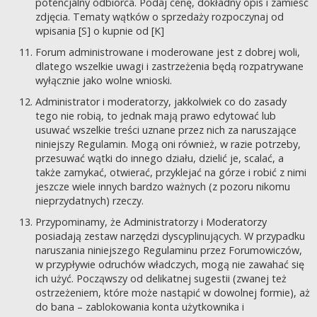
potencjalny odbiorca. Podaj cenę, dokładny opis i zamieść
zdjęcia. Tematy wątków o sprzedaży rozpoczynaj od
wpisania [S] o kupnie od [K]
Forum administrowane i moderowane jest z dobrej woli,
dlatego wszelkie uwagi i zastrzeżenia będą rozpatrywane
wyłącznie jako wolne wnioski.
Administrator i moderatorzy, jakkolwiek co do zasady
tego nie robią, to jednak mają prawo edytować lub
usuwać wszelkie treści uznane przez nich za naruszające
niniejszy Regulamin. Mogą oni również, w razie potrzeby,
przesuwać wątki do innego działu, dzielić je, scalać, a
także zamykać, otwierać, przyklejać na górze i robić z nimi
jeszcze wiele innych bardzo ważnych (z pozoru nikomu
nieprzydatnych) rzeczy.
Przypominamy, że Administratorzy i Moderatorzy
posiadają zestaw narzędzi dyscyplinujących. W przypadku
naruszania niniejszego Regulaminu przez Forumowiczów,
w przypływie odruchów władczych, mogą nie zawahać się
ich użyć. Począwszy od delikatnej sugestii (zwanej też
ostrzeżeniem, które może nastąpić w dowolnej formie), aż
do bana – zablokowania konta użytkownika i