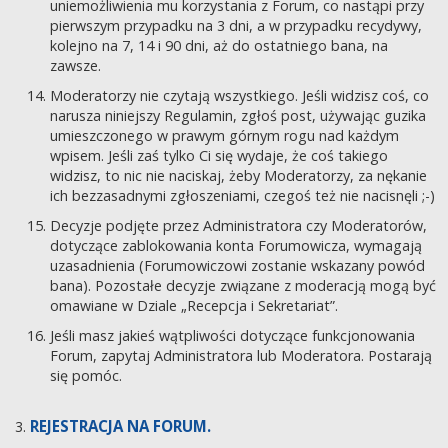
uniemożliwienia mu korzystania z Forum, co nastąpi przy
pierwszym przypadku na 3 dni, a w przypadku recydywy,
kolejno na 7, 14 i 90 dni, aż do ostatniego bana, na
zawsze.
Moderatorzy nie czytają wszystkiego. Jeśli widzisz coś, co
narusza niniejszy Regulamin, zgłoś post, używając guzika
umieszczonego w prawym górnym rogu nad każdym
wpisem. Jeśli zaś tylko Ci się wydaje, że coś takiego
widzisz, to nic nie naciskaj, żeby Moderatorzy, za nękanie
ich bezzasadnymi zgłoszeniami, czegoś też nie nacisnęli ;-)
Decyzje podjęte przez Administratora czy Moderatorów,
dotyczące zablokowania konta Forumowicza, wymagają
uzasadnienia (Forumowiczowi zostanie wskazany powód
bana). Pozostałe decyzje związane z moderacją mogą być
omawiane w Dziale „Recepcja i Sekretariat”.
Jeśli masz jakieś wątpliwości dotyczące funkcjonowania
Forum, zapytaj Administratora lub Moderatora. Postarają
się pomóc.
REJESTRACJA NA FORUM.