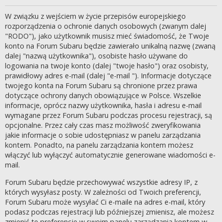
W związku z wejściem w życie przepisów europejskiego
rozporządzenia o ochronie danych osobowych (zwanym dalej
"RODO"), jako użytkownik musisz mieć świadomość, że Twoje
konto na Forum Subaru będzie zawierało unikalną nazwę (zwaną
dalej "nazwą użytkownika"), osobiste hasło używane do
logowania na twoje konto (dalej "twoje hasło") oraz osobisty,
prawidłowy adres e-mail (dalej "e-mail "). Informacje dotyczące
twojego konta na Forum Subaru są chronione przez prawa
dotyczące ochrony danych obowiązujące w Polsce. Wszelkie
informacje, oprócz nazwy użytkownika, hasła i adresu e-mail
wymagane przez Forum Subaru podczas procesu rejestracji, są
opcjonalne. Przez cały czas masz możliwość zweryfikowania
jakie informacje o sobie udostępniasz w panelu zarządzania
kontem. Ponadto, na panelu zarządzania kontem możesz
włączyć lub wyłączyć automatycznie generowane wiadomości e-
mail.
Forum Subaru będzie przechowywać wszystkie adresy IP, z
których wysyłasz posty. W zależności od Twoich preferencji,
Forum Subaru może wysyłać Ci e-maile na adres e-mail, który
podasz podczas rejestracji lub późniejszej zmienisz, ale możesz
zmienić te preferencje w swoim panelu zarządzania kontem w