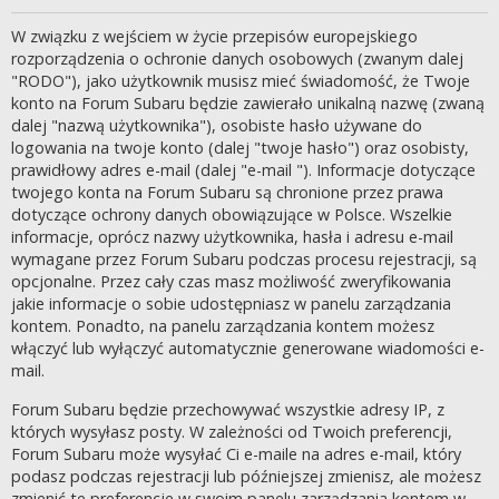
W związku z wejściem w życie przepisów europejskiego
rozporządzenia o ochronie danych osobowych (zwanym dalej
"RODO"), jako użytkownik musisz mieć świadomość, że Twoje
konto na Forum Subaru będzie zawierało unikalną nazwę (zwaną
dalej "nazwą użytkownika"), osobiste hasło używane do
logowania na twoje konto (dalej "twoje hasło") oraz osobisty,
prawidłowy adres e-mail (dalej "e-mail "). Informacje dotyczące
twojego konta na Forum Subaru są chronione przez prawa
dotyczące ochrony danych obowiązujące w Polsce. Wszelkie
informacje, oprócz nazwy użytkownika, hasła i adresu e-mail
wymagane przez Forum Subaru podczas procesu rejestracji, są
opcjonalne. Przez cały czas masz możliwość zweryfikowania
jakie informacje o sobie udostępniasz w panelu zarządzania
kontem. Ponadto, na panelu zarządzania kontem możesz
włączyć lub wyłączyć automatycznie generowane wiadomości e-
mail.
Forum Subaru będzie przechowywać wszystkie adresy IP, z
których wysyłasz posty. W zależności od Twoich preferencji,
Forum Subaru może wysyłać Ci e-maile na adres e-mail, który
podasz podczas rejestracji lub późniejszej zmienisz, ale możesz
zmienić te preferencje w swoim panelu zarządzania kontem w