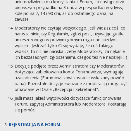
uniemożliwienia mu korzystania z Forum, co nastąpi przy
pierwszym przypadku na 3 dni, a w przypadku recydywy,
kolejno na 7, 14 i 90 dni, aż do ostatniego bana, na
zawsze.
Moderatorzy nie czytają wszystkiego. Jeśli widzisz coś, co
narusza niniejszy Regulamin, zgłoś post, używając guzika
umieszczonego w prawym górnym rogu nad każdym
wpisem. Jeśli zaś tylko Ci się wydaje, że coś takiego
widzisz, to nic nie naciskaj, żeby Moderatorzy, za nękanie
ich bezzasadnymi zgłoszeniami, czegoś też nie nacisnęli ;-)
Decyzje podjęte przez Administratora czy Moderatorów,
dotyczące zablokowania konta Forumowicza, wymagają
uzasadnienia (Forumowiczowi zostanie wskazany powód
bana). Pozostałe decyzje związane z moderacją mogą być
omawiane w Dziale „Recepcja i Sekretariat”.
Jeśli masz jakieś wątpliwości dotyczące funkcjonowania
Forum, zapytaj Administratora lub Moderatora. Postarają
się pomóc.
REJESTRACJA NA FORUM.