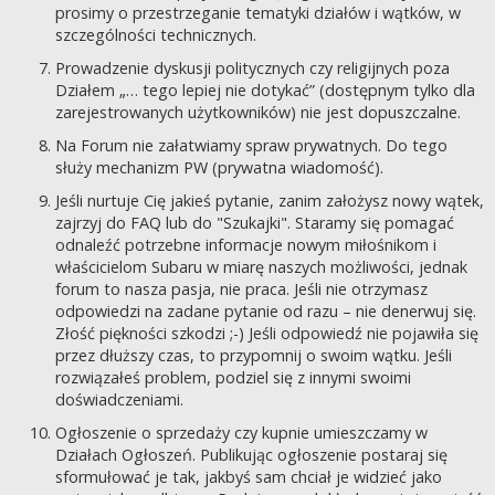
prosimy o przestrzeganie tematyki działów i wątków, w
szczególności technicznych.
Prowadzenie dyskusji politycznych czy religijnych poza
Działem „… tego lepiej nie dotykać” (dostępnym tylko dla
zarejestrowanych użytkowników) nie jest dopuszczalne.
Na Forum nie załatwiamy spraw prywatnych. Do tego
służy mechanizm PW (prywatna wiadomość).
Jeśli nurtuje Cię jakieś pytanie, zanim założysz nowy wątek,
zajrzyj do FAQ lub do "Szukajki". Staramy się pomagać
odnaleźć potrzebne informacje nowym miłośnikom i
właścicielom Subaru w miarę naszych możliwości, jednak
forum to nasza pasja, nie praca. Jeśli nie otrzymasz
odpowiedzi na zadane pytanie od razu – nie denerwuj się.
Złość piękności szkodzi ;-) Jeśli odpowiedź nie pojawiła się
przez dłuższy czas, to przypomnij o swoim wątku. Jeśli
rozwiązałeś problem, podziel się z innymi swoimi
doświadczeniami.
Ogłoszenie o sprzedaży czy kupnie umieszczamy w
Działach Ogłoszeń. Publikując ogłoszenie postaraj się
sformułować je tak, jakbyś sam chciał je widzieć jako