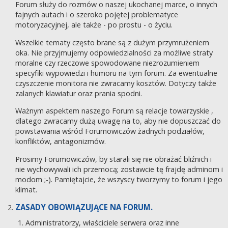
Forum służy do rozmów o naszej ukochanej marce, o innych
fajnych autach i o szeroko pojętej problematyce
motoryzacyjnej, ale także - po prostu - o życiu.
Wszelkie tematy często brane są z dużym przymrużeniem
oka. Nie przyjmujemy odpowiedzialności za możliwe straty
moralne czy rzeczowe spowodowane niezrozumieniem
specyfiki wypowiedzi i humoru na tym forum. Za ewentualne
czyszczenie monitora nie zwracamy kosztów. Dotyczy także
zalanych klawiatur oraz prania spodni.
Ważnym aspektem naszego Forum są relacje towarzyskie ,
dlatego zwracamy dużą uwagę na to, aby nie dopuszczać do
powstawania wśród Forumowiczów żadnych podziałów,
konfliktów, antagonizmów.
Prosimy Forumowiczów, by starali się nie obrażać bliźnich i
nie wychowywali ich przemocą; zostawcie tę frajdę adminom i
modom ;-). Pamiętajcie, że wszyscy tworzymy to forum i jego
klimat.
ZASADY OBOWIĄZUJĄCE NA FORUM.
Administratorzy, właściciele serwera oraz inne