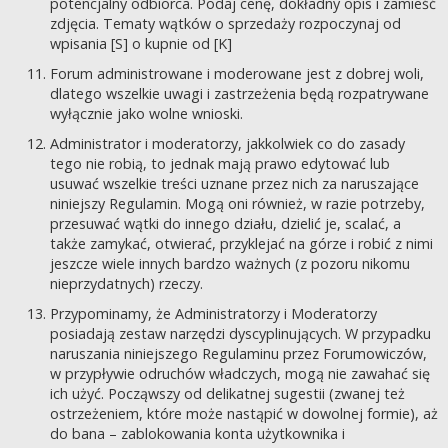
potencjalny odbiorca. Podaj cenę, dokładny opis i zamieść
zdjęcia. Tematy wątków o sprzedaży rozpoczynaj od
wpisania [S] o kupnie od [K]
Forum administrowane i moderowane jest z dobrej woli,
dlatego wszelkie uwagi i zastrzeżenia będą rozpatrywane
wyłącznie jako wolne wnioski.
Administrator i moderatorzy, jakkolwiek co do zasady
tego nie robią, to jednak mają prawo edytować lub
usuwać wszelkie treści uznane przez nich za naruszające
niniejszy Regulamin. Mogą oni również, w razie potrzeby,
przesuwać wątki do innego działu, dzielić je, scalać, a
także zamykać, otwierać, przyklejać na górze i robić z nimi
jeszcze wiele innych bardzo ważnych (z pozoru nikomu
nieprzydatnych) rzeczy.
Przypominamy, że Administratorzy i Moderatorzy
posiadają zestaw narzędzi dyscyplinujących. W przypadku
naruszania niniejszego Regulaminu przez Forumowiczów,
w przypływie odruchów władczych, mogą nie zawahać się
ich użyć. Począwszy od delikatnej sugestii (zwanej też
ostrzeżeniem, które może nastąpić w dowolnej formie), aż
do bana – zablokowania konta użytkownika i