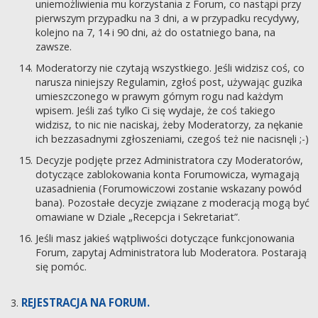
uniemożliwienia mu korzystania z Forum, co nastąpi przy
pierwszym przypadku na 3 dni, a w przypadku recydywy,
kolejno na 7, 14 i 90 dni, aż do ostatniego bana, na
zawsze.
Moderatorzy nie czytają wszystkiego. Jeśli widzisz coś, co
narusza niniejszy Regulamin, zgłoś post, używając guzika
umieszczonego w prawym górnym rogu nad każdym
wpisem. Jeśli zaś tylko Ci się wydaje, że coś takiego
widzisz, to nic nie naciskaj, żeby Moderatorzy, za nękanie
ich bezzasadnymi zgłoszeniami, czegoś też nie nacisnęli ;-)
Decyzje podjęte przez Administratora czy Moderatorów,
dotyczące zablokowania konta Forumowicza, wymagają
uzasadnienia (Forumowiczowi zostanie wskazany powód
bana). Pozostałe decyzje związane z moderacją mogą być
omawiane w Dziale „Recepcja i Sekretariat”.
Jeśli masz jakieś wątpliwości dotyczące funkcjonowania
Forum, zapytaj Administratora lub Moderatora. Postarają
się pomóc.
REJESTRACJA NA FORUM.