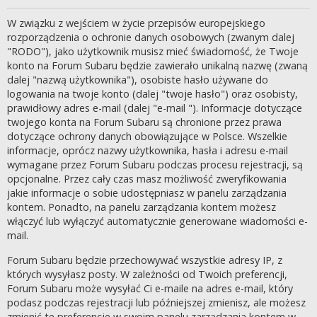
W związku z wejściem w życie przepisów europejskiego
rozporządzenia o ochronie danych osobowych (zwanym dalej
"RODO"), jako użytkownik musisz mieć świadomość, że Twoje
konto na Forum Subaru będzie zawierało unikalną nazwę (zwaną
dalej "nazwą użytkownika"), osobiste hasło używane do
logowania na twoje konto (dalej "twoje hasło") oraz osobisty,
prawidłowy adres e-mail (dalej "e-mail "). Informacje dotyczące
twojego konta na Forum Subaru są chronione przez prawa
dotyczące ochrony danych obowiązujące w Polsce. Wszelkie
informacje, oprócz nazwy użytkownika, hasła i adresu e-mail
wymagane przez Forum Subaru podczas procesu rejestracji, są
opcjonalne. Przez cały czas masz możliwość zweryfikowania
jakie informacje o sobie udostępniasz w panelu zarządzania
kontem. Ponadto, na panelu zarządzania kontem możesz
włączyć lub wyłączyć automatycznie generowane wiadomości e-
mail.
Forum Subaru będzie przechowywać wszystkie adresy IP, z
których wysyłasz posty. W zależności od Twoich preferencji,
Forum Subaru może wysyłać Ci e-maile na adres e-mail, który
podasz podczas rejestracji lub późniejszej zmienisz, ale możesz
zmienić te preferencje w swoim panelu zarządzania kontem w