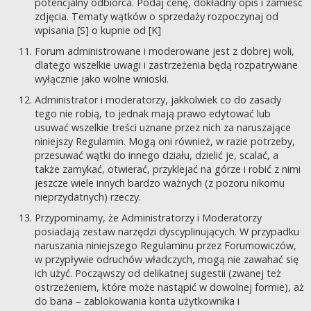
potencjalny odbiorca. Podaj cenę, dokładny opis i zamieść
zdjęcia. Tematy wątków o sprzedaży rozpoczynaj od
wpisania [S] o kupnie od [K]
Forum administrowane i moderowane jest z dobrej woli,
dlatego wszelkie uwagi i zastrzeżenia będą rozpatrywane
wyłącznie jako wolne wnioski.
Administrator i moderatorzy, jakkolwiek co do zasady
tego nie robią, to jednak mają prawo edytować lub
usuwać wszelkie treści uznane przez nich za naruszające
niniejszy Regulamin. Mogą oni również, w razie potrzeby,
przesuwać wątki do innego działu, dzielić je, scalać, a
także zamykać, otwierać, przyklejać na górze i robić z nimi
jeszcze wiele innych bardzo ważnych (z pozoru nikomu
nieprzydatnych) rzeczy.
Przypominamy, że Administratorzy i Moderatorzy
posiadają zestaw narzędzi dyscyplinujących. W przypadku
naruszania niniejszego Regulaminu przez Forumowiczów,
w przypływie odruchów władczych, mogą nie zawahać się
ich użyć. Począwszy od delikatnej sugestii (zwanej też
ostrzeżeniem, które może nastąpić w dowolnej formie), aż
do bana – zablokowania konta użytkownika i