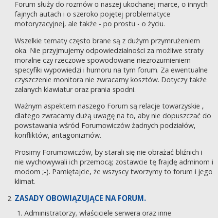
Forum służy do rozmów o naszej ukochanej marce, o innych
fajnych autach i o szeroko pojętej problematyce
motoryzacyjnej, ale także - po prostu - o życiu.
Wszelkie tematy często brane są z dużym przymrużeniem
oka. Nie przyjmujemy odpowiedzialności za możliwe straty
moralne czy rzeczowe spowodowane niezrozumieniem
specyfiki wypowiedzi i humoru na tym forum. Za ewentualne
czyszczenie monitora nie zwracamy kosztów. Dotyczy także
zalanych klawiatur oraz prania spodni.
Ważnym aspektem naszego Forum są relacje towarzyskie ,
dlatego zwracamy dużą uwagę na to, aby nie dopuszczać do
powstawania wśród Forumowiczów żadnych podziałów,
konfliktów, antagonizmów.
Prosimy Forumowiczów, by starali się nie obrażać bliźnich i
nie wychowywali ich przemocą; zostawcie tę frajdę adminom i
modom ;-). Pamiętajcie, że wszyscy tworzymy to forum i jego
klimat.
ZASADY OBOWIĄZUJĄCE NA FORUM.
Administratorzy, właściciele serwera oraz inne