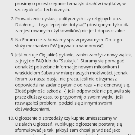
prosimy o przestrzeganie tematyki działów i wątków, w
szczególności technicznych.
Prowadzenie dyskusji politycznych czy religijnych poza
Działem „… tego lepiej nie dotykać” (dostępnym tylko dla
zarejestrowanych użytkowników) nie jest dopuszczalne.
Na Forum nie załatwiamy spraw prywatnych. Do tego
służy mechanizm PW (prywatna wiadomość).
Jeśli nurtuje Cię jakieś pytanie, zanim założysz nowy wątek,
zajrzyj do FAQ lub do "Szukajki". Staramy się pomagać
odnaleźć potrzebne informacje nowym miłośnikom i
właścicielom Subaru w miarę naszych możliwości, jednak
forum to nasza pasja, nie praca. Jeśli nie otrzymasz
odpowiedzi na zadane pytanie od razu – nie denerwuj się.
Złość piękności szkodzi ;-) Jeśli odpowiedź nie pojawiła się
przez dłuższy czas, to przypomnij o swoim wątku. Jeśli
rozwiązałeś problem, podziel się z innymi swoimi
doświadczeniami.
Ogłoszenie o sprzedaży czy kupnie umieszczamy w
Działach Ogłoszeń. Publikując ogłoszenie postaraj się
sformułować je tak, jakbyś sam chciał je widzieć jako