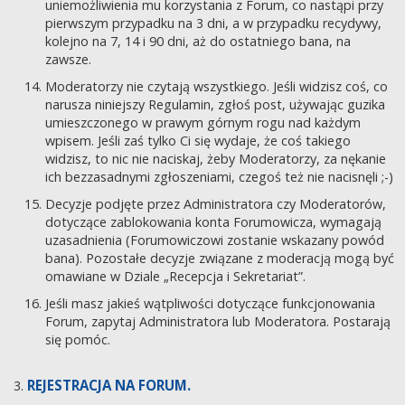
uniemożliwienia mu korzystania z Forum, co nastąpi przy
pierwszym przypadku na 3 dni, a w przypadku recydywy,
kolejno na 7, 14 i 90 dni, aż do ostatniego bana, na
zawsze.
Moderatorzy nie czytają wszystkiego. Jeśli widzisz coś, co
narusza niniejszy Regulamin, zgłoś post, używając guzika
umieszczonego w prawym górnym rogu nad każdym
wpisem. Jeśli zaś tylko Ci się wydaje, że coś takiego
widzisz, to nic nie naciskaj, żeby Moderatorzy, za nękanie
ich bezzasadnymi zgłoszeniami, czegoś też nie nacisnęli ;-)
Decyzje podjęte przez Administratora czy Moderatorów,
dotyczące zablokowania konta Forumowicza, wymagają
uzasadnienia (Forumowiczowi zostanie wskazany powód
bana). Pozostałe decyzje związane z moderacją mogą być
omawiane w Dziale „Recepcja i Sekretariat”.
Jeśli masz jakieś wątpliwości dotyczące funkcjonowania
Forum, zapytaj Administratora lub Moderatora. Postarają
się pomóc.
REJESTRACJA NA FORUM.