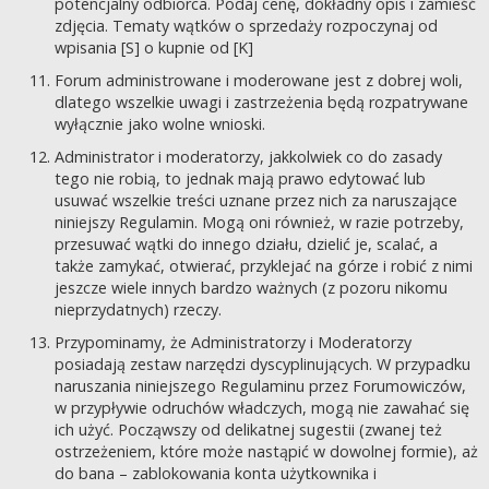
potencjalny odbiorca. Podaj cenę, dokładny opis i zamieść
zdjęcia. Tematy wątków o sprzedaży rozpoczynaj od
wpisania [S] o kupnie od [K]
Forum administrowane i moderowane jest z dobrej woli,
dlatego wszelkie uwagi i zastrzeżenia będą rozpatrywane
wyłącznie jako wolne wnioski.
Administrator i moderatorzy, jakkolwiek co do zasady
tego nie robią, to jednak mają prawo edytować lub
usuwać wszelkie treści uznane przez nich za naruszające
niniejszy Regulamin. Mogą oni również, w razie potrzeby,
przesuwać wątki do innego działu, dzielić je, scalać, a
także zamykać, otwierać, przyklejać na górze i robić z nimi
jeszcze wiele innych bardzo ważnych (z pozoru nikomu
nieprzydatnych) rzeczy.
Przypominamy, że Administratorzy i Moderatorzy
posiadają zestaw narzędzi dyscyplinujących. W przypadku
naruszania niniejszego Regulaminu przez Forumowiczów,
w przypływie odruchów władczych, mogą nie zawahać się
ich użyć. Począwszy od delikatnej sugestii (zwanej też
ostrzeżeniem, które może nastąpić w dowolnej formie), aż
do bana – zablokowania konta użytkownika i