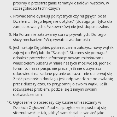
prosimy o przestrzeganie tematyki działów i wątków, w
szczególności technicznych.
Prowadzenie dyskusji politycznych czy religijnych poza
Działem „… tego lepiej nie dotykać” (dostępnym tylko dla
zarejestrowanych użytkowników) nie jest dopuszczalne.
Na Forum nie załatwiamy spraw prywatnych. Do tego
służy mechanizm PW (prywatna wiadomość).
Jeśli nurtuje Cię jakieś pytanie, zanim założysz nowy wątek,
zajrzyj do FAQ lub do "Szukajki". Staramy się pomagać
odnaleźć potrzebne informacje nowym miłośnikom i
właścicielom Subaru w miarę naszych możliwości, jednak
forum to nasza pasja, nie praca. Jeśli nie otrzymasz
odpowiedzi na zadane pytanie od razu – nie denerwuj się.
Złość piękności szkodzi ;-) Jeśli odpowiedź nie pojawiła się
przez dłuższy czas, to przypomnij o swoim wątku. Jeśli
rozwiązałeś problem, podziel się z innymi swoimi
doświadczeniami.
Ogłoszenie o sprzedaży czy kupnie umieszczamy w
Działach Ogłoszeń. Publikując ogłoszenie postaraj się
sformułować je tak, jakbyś sam chciał je widzieć jako