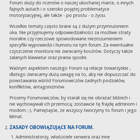
Forum służy do rozmów o naszej ukochanej marce, o innych
fajnych autach i o szeroko pojętej problematyce
motoryzacyjnej, ale także - po prostu - o życiu.
Wszelkie tematy często brane są z dużym przymrużeniem
oka. Nie przyjmujemy odpowiedzialności za możliwe straty
moralne czy rzeczowe spowodowane niezrozumieniem
specyfiki wypowiedzi i humoru na tym forum. Za ewentualne
czyszczenie monitora nie zwracamy kosztów. Dotyczy także
zalanych klawiatur oraz prania spodni.
Ważnym aspektem naszego Forum są relacje towarzyskie ,
dlatego zwracamy dużą uwagę na to, aby nie dopuszczać do
powstawania wśród Forumowiczów żadnych podziałów,
konfliktów, antagonizmów.
Prosimy Forumowiczów, by starali się nie obrażać bliźnich i
nie wychowywali ich przemocą; zostawcie tę frajdę adminom i
modom ;-). Pamiętajcie, że wszyscy tworzymy to forum i jego
klimat.
ZASADY OBOWIĄZUJĄCE NA FORUM.
Administratorzy, właściciele serwera oraz inne