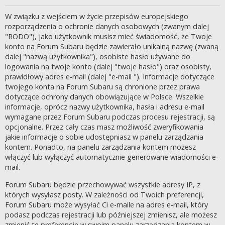
W związku z wejściem w życie przepisów europejskiego
rozporządzenia o ochronie danych osobowych (zwanym dalej
"RODO"), jako użytkownik musisz mieć świadomość, że Twoje
konto na Forum Subaru będzie zawierało unikalną nazwę (zwaną
dalej "nazwą użytkownika"), osobiste hasło używane do
logowania na twoje konto (dalej "twoje hasło") oraz osobisty,
prawidłowy adres e-mail (dalej "e-mail "). Informacje dotyczące
twojego konta na Forum Subaru są chronione przez prawa
dotyczące ochrony danych obowiązujące w Polsce. Wszelkie
informacje, oprócz nazwy użytkownika, hasła i adresu e-mail
wymagane przez Forum Subaru podczas procesu rejestracji, są
opcjonalne. Przez cały czas masz możliwość zweryfikowania
jakie informacje o sobie udostępniasz w panelu zarządzania
kontem. Ponadto, na panelu zarządzania kontem możesz
włączyć lub wyłączyć automatycznie generowane wiadomości e-
mail.
Forum Subaru będzie przechowywać wszystkie adresy IP, z
których wysyłasz posty. W zależności od Twoich preferencji,
Forum Subaru może wysyłać Ci e-maile na adres e-mail, który
podasz podczas rejestracji lub późniejszej zmienisz, ale możesz
zmienić te preferencje w swoim panelu zarządzania kontem w