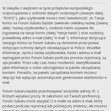
W związku z wejściem w życie przepisów europejskiego
rozporządzenia o ochronie danych osobowych (zwanym dalej
"RODO"), jako użytkownik musisz mieć świadomość, że Twoje
konto na Forum Subaru będzie zawierało unikalną nazwę (zwaną
dalej "nazwą użytkownika"), osobiste hasło używane do
logowania na twoje konto (dalej "twoje hasło") oraz osobisty,
prawidłowy adres e-mail (dalej "e-mail "). Informacje dotyczące
twojego konta na Forum Subaru są chronione przez prawa
dotyczące ochrony danych obowiązujące w Polsce. Wszelkie
informacje, oprócz nazwy użytkownika, hasła i adresu e-mail
wymagane przez Forum Subaru podczas procesu rejestracji, są
opcjonalne. Przez cały czas masz możliwość zweryfikowania
jakie informacje o sobie udostępniasz w panelu zarządzania
kontem. Ponadto, na panelu zarządzania kontem możesz
włączyć lub wyłączyć automatycznie generowane wiadomości e-
mail.
Forum Subaru będzie przechowywać wszystkie adresy IP, z
których wysyłasz posty. W zależności od Twoich preferencji,
Forum Subaru może wysyłać Ci e-maile na adres e-mail, który
podasz podczas rejestracji lub późniejszej zmienisz, ale możesz
zmienić te preferencje w swoim panelu zarządzania kontem w