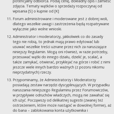
potencjalny odbiorca. Podaj cenę, dokładny opis i zamieść
zdjęcia. Tematy wątków o sprzedaży rozpoczynaj od
wpisania [S] o kupnie od [K]
Forum administrowane i moderowane jest z dobrej woli,
dlatego wszelkie uwagi i zastrzeżenia będą rozpatrywane
wyłącznie jako wolne wnioski.
Administrator i moderatorzy, jakkolwiek co do zasady
tego nie robią, to jednak mają prawo edytować lub
usuwać wszelkie treści uznane przez nich za naruszające
niniejszy Regulamin. Mogą oni również, w razie potrzeby,
przesuwać wątki do innego działu, dzielić je, scalać, a
także zamykać, otwierać, przyklejać na górze i robić z nimi
jeszcze wiele innych bardzo ważnych (z pozoru nikomu
nieprzydatnych) rzeczy.
Przypominamy, że Administratorzy i Moderatorzy
posiadają zestaw narzędzi dyscyplinujących. W przypadku
naruszania niniejszego Regulaminu przez Forumowiczów,
w przypływie odruchów władczych, mogą nie zawahać się
ich użyć. Począwszy od delikatnej sugestii (zwanej też
ostrzeżeniem, które może nastąpić w dowolnej formie), aż
do bana – zablokowania konta użytkownika i