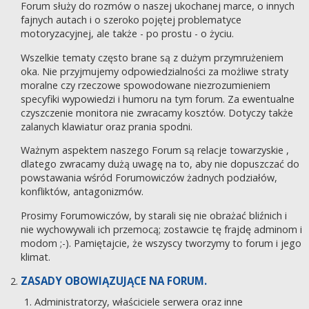
Forum służy do rozmów o naszej ukochanej marce, o innych
fajnych autach i o szeroko pojętej problematyce
motoryzacyjnej, ale także - po prostu - o życiu.
Wszelkie tematy często brane są z dużym przymrużeniem
oka. Nie przyjmujemy odpowiedzialności za możliwe straty
moralne czy rzeczowe spowodowane niezrozumieniem
specyfiki wypowiedzi i humoru na tym forum. Za ewentualne
czyszczenie monitora nie zwracamy kosztów. Dotyczy także
zalanych klawiatur oraz prania spodni.
Ważnym aspektem naszego Forum są relacje towarzyskie ,
dlatego zwracamy dużą uwagę na to, aby nie dopuszczać do
powstawania wśród Forumowiczów żadnych podziałów,
konfliktów, antagonizmów.
Prosimy Forumowiczów, by starali się nie obrażać bliźnich i
nie wychowywali ich przemocą; zostawcie tę frajdę adminom i
modom ;-). Pamiętajcie, że wszyscy tworzymy to forum i jego
klimat.
ZASADY OBOWIĄZUJĄCE NA FORUM.
Administratorzy, właściciele serwera oraz inne