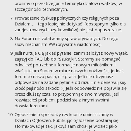
prosimy o przestrzeganie tematyki działów i wątków, w
szczególności technicznych.
Prowadzenie dyskusji politycznych czy religijnych poza
Działem „… tego lepiej nie dotykać” (dostępnym tylko dla
zarejestrowanych użytkowników) nie jest dopuszczalne.
Na Forum nie załatwiamy spraw prywatnych. Do tego
służy mechanizm PW (prywatna wiadomość).
Jeśli nurtuje Cię jakieś pytanie, zanim założysz nowy wątek,
zajrzyj do FAQ lub do "Szukajki". Staramy się pomagać
odnaleźć potrzebne informacje nowym miłośnikom i
właścicielom Subaru w miarę naszych możliwości, jednak
forum to nasza pasja, nie praca. Jeśli nie otrzymasz
odpowiedzi na zadane pytanie od razu – nie denerwuj się.
Złość piękności szkodzi ;-) Jeśli odpowiedź nie pojawiła się
przez dłuższy czas, to przypomnij o swoim wątku. Jeśli
rozwiązałeś problem, podziel się z innymi swoimi
doświadczeniami.
Ogłoszenie o sprzedaży czy kupnie umieszczamy w
Działach Ogłoszeń. Publikując ogłoszenie postaraj się
sformułować je tak, jakbyś sam chciał je widzieć jako