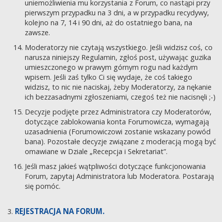
uniemożliwienia mu korzystania z Forum, co nastąpi przy
pierwszym przypadku na 3 dni, a w przypadku recydywy,
kolejno na 7, 14 i 90 dni, aż do ostatniego bana, na
zawsze.
Moderatorzy nie czytają wszystkiego. Jeśli widzisz coś, co
narusza niniejszy Regulamin, zgłoś post, używając guzika
umieszczonego w prawym górnym rogu nad każdym
wpisem. Jeśli zaś tylko Ci się wydaje, że coś takiego
widzisz, to nic nie naciskaj, żeby Moderatorzy, za nękanie
ich bezzasadnymi zgłoszeniami, czegoś też nie nacisnęli ;-)
Decyzje podjęte przez Administratora czy Moderatorów,
dotyczące zablokowania konta Forumowicza, wymagają
uzasadnienia (Forumowiczowi zostanie wskazany powód
bana). Pozostałe decyzje związane z moderacją mogą być
omawiane w Dziale „Recepcja i Sekretariat”.
Jeśli masz jakieś wątpliwości dotyczące funkcjonowania
Forum, zapytaj Administratora lub Moderatora. Postarają
się pomóc.
REJESTRACJA NA FORUM.