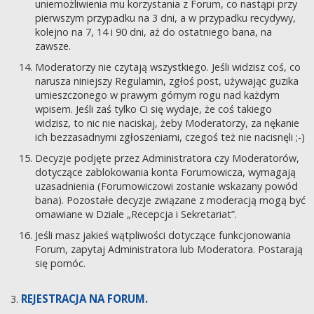
uniemożliwienia mu korzystania z Forum, co nastąpi przy
pierwszym przypadku na 3 dni, a w przypadku recydywy,
kolejno na 7, 14 i 90 dni, aż do ostatniego bana, na
zawsze.
Moderatorzy nie czytają wszystkiego. Jeśli widzisz coś, co
narusza niniejszy Regulamin, zgłoś post, używając guzika
umieszczonego w prawym górnym rogu nad każdym
wpisem. Jeśli zaś tylko Ci się wydaje, że coś takiego
widzisz, to nic nie naciskaj, żeby Moderatorzy, za nękanie
ich bezzasadnymi zgłoszeniami, czegoś też nie nacisnęli ;-)
Decyzje podjęte przez Administratora czy Moderatorów,
dotyczące zablokowania konta Forumowicza, wymagają
uzasadnienia (Forumowiczowi zostanie wskazany powód
bana). Pozostałe decyzje związane z moderacją mogą być
omawiane w Dziale „Recepcja i Sekretariat”.
Jeśli masz jakieś wątpliwości dotyczące funkcjonowania
Forum, zapytaj Administratora lub Moderatora. Postarają
się pomóc.
REJESTRACJA NA FORUM.