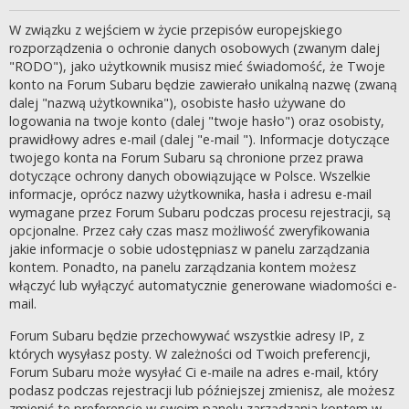
W związku z wejściem w życie przepisów europejskiego
rozporządzenia o ochronie danych osobowych (zwanym dalej
"RODO"), jako użytkownik musisz mieć świadomość, że Twoje
konto na Forum Subaru będzie zawierało unikalną nazwę (zwaną
dalej "nazwą użytkownika"), osobiste hasło używane do
logowania na twoje konto (dalej "twoje hasło") oraz osobisty,
prawidłowy adres e-mail (dalej "e-mail "). Informacje dotyczące
twojego konta na Forum Subaru są chronione przez prawa
dotyczące ochrony danych obowiązujące w Polsce. Wszelkie
informacje, oprócz nazwy użytkownika, hasła i adresu e-mail
wymagane przez Forum Subaru podczas procesu rejestracji, są
opcjonalne. Przez cały czas masz możliwość zweryfikowania
jakie informacje o sobie udostępniasz w panelu zarządzania
kontem. Ponadto, na panelu zarządzania kontem możesz
włączyć lub wyłączyć automatycznie generowane wiadomości e-
mail.
Forum Subaru będzie przechowywać wszystkie adresy IP, z
których wysyłasz posty. W zależności od Twoich preferencji,
Forum Subaru może wysyłać Ci e-maile na adres e-mail, który
podasz podczas rejestracji lub późniejszej zmienisz, ale możesz
zmienić te preferencje w swoim panelu zarządzania kontem w