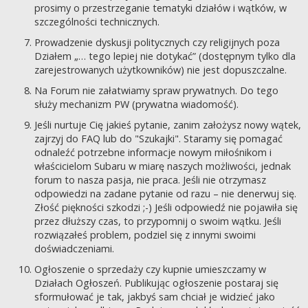
prosimy o przestrzeganie tematyki działów i wątków, w
szczególności technicznych.
Prowadzenie dyskusji politycznych czy religijnych poza
Działem „… tego lepiej nie dotykać” (dostępnym tylko dla
zarejestrowanych użytkowników) nie jest dopuszczalne.
Na Forum nie załatwiamy spraw prywatnych. Do tego
służy mechanizm PW (prywatna wiadomość).
Jeśli nurtuje Cię jakieś pytanie, zanim założysz nowy wątek,
zajrzyj do FAQ lub do "Szukajki". Staramy się pomagać
odnaleźć potrzebne informacje nowym miłośnikom i
właścicielom Subaru w miarę naszych możliwości, jednak
forum to nasza pasja, nie praca. Jeśli nie otrzymasz
odpowiedzi na zadane pytanie od razu – nie denerwuj się.
Złość piękności szkodzi ;-) Jeśli odpowiedź nie pojawiła się
przez dłuższy czas, to przypomnij o swoim wątku. Jeśli
rozwiązałeś problem, podziel się z innymi swoimi
doświadczeniami.
Ogłoszenie o sprzedaży czy kupnie umieszczamy w
Działach Ogłoszeń. Publikując ogłoszenie postaraj się
sformułować je tak, jakbyś sam chciał je widzieć jako