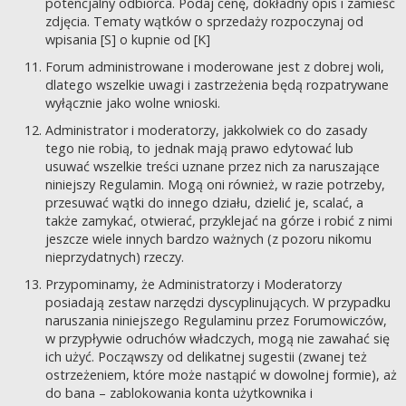
potencjalny odbiorca. Podaj cenę, dokładny opis i zamieść
zdjęcia. Tematy wątków o sprzedaży rozpoczynaj od
wpisania [S] o kupnie od [K]
Forum administrowane i moderowane jest z dobrej woli,
dlatego wszelkie uwagi i zastrzeżenia będą rozpatrywane
wyłącznie jako wolne wnioski.
Administrator i moderatorzy, jakkolwiek co do zasady
tego nie robią, to jednak mają prawo edytować lub
usuwać wszelkie treści uznane przez nich za naruszające
niniejszy Regulamin. Mogą oni również, w razie potrzeby,
przesuwać wątki do innego działu, dzielić je, scalać, a
także zamykać, otwierać, przyklejać na górze i robić z nimi
jeszcze wiele innych bardzo ważnych (z pozoru nikomu
nieprzydatnych) rzeczy.
Przypominamy, że Administratorzy i Moderatorzy
posiadają zestaw narzędzi dyscyplinujących. W przypadku
naruszania niniejszego Regulaminu przez Forumowiczów,
w przypływie odruchów władczych, mogą nie zawahać się
ich użyć. Począwszy od delikatnej sugestii (zwanej też
ostrzeżeniem, które może nastąpić w dowolnej formie), aż
do bana – zablokowania konta użytkownika i