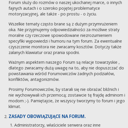
Forum służy do rozmów o naszej ukochanej marce, o innych
fajnych autach i o szeroko pojętej problematyce
motoryzacyjnej, ale także - po prostu - o życiu.
Wszelkie tematy często brane są z dużym przymrużeniem
oka. Nie przyjmujemy odpowiedzialności za możliwe straty
moralne czy rzeczowe spowodowane niezrozumieniem
specyfiki wypowiedzi i humoru na tym forum. Za ewentualne
czyszczenie monitora nie zwracamy kosztów. Dotyczy także
zalanych klawiatur oraz prania spodni.
Ważnym aspektem naszego Forum są relacje towarzyskie ,
dlatego zwracamy dużą uwagę na to, aby nie dopuszczać do
powstawania wśród Forumowiczów żadnych podziałów,
konfliktów, antagonizmów.
Prosimy Forumowiczów, by starali się nie obrażać bliźnich i
nie wychowywali ich przemocą; zostawcie tę frajdę adminom i
modom ;-). Pamiętajcie, że wszyscy tworzymy to forum i jego
klimat.
ZASADY OBOWIĄZUJĄCE NA FORUM.
Administratorzy, właściciele serwera oraz inne