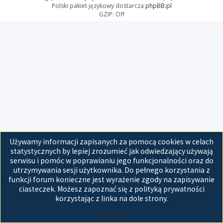
Polski pakiet językowy dostarcza
phpBB.pl
GZIP: Off
Używamy informacji zapisanych za pomocą cookies w celach
statystycznych by lepiej zrozumieć jak odwiedzający używają
serwisu i pomóc w poprawianiu jego funkcjonalności oraz do
utrzymywania sesji użytkownika. Do pełnego korzystania z
funkcji forum konieczne jest wyrażenie zgody na zapisywanie
ciasteczek. Możesz zapoznać się z polityką prywatności
korzystając z linka na dole strony.
Akceptuję