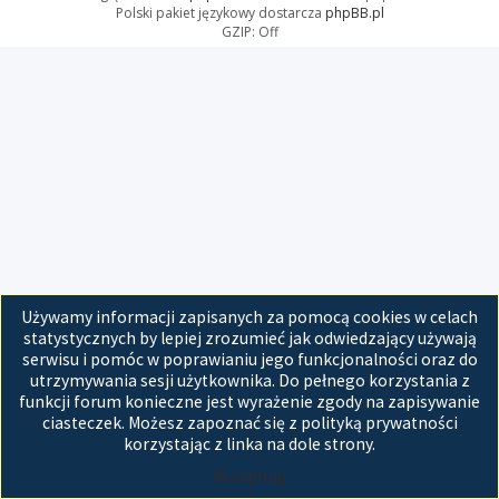
Polski pakiet językowy dostarcza
phpBB.pl
GZIP: Off
Używamy informacji zapisanych za pomocą cookies w celach
statystycznych by lepiej zrozumieć jak odwiedzający używają
serwisu i pomóc w poprawianiu jego funkcjonalności oraz do
utrzymywania sesji użytkownika. Do pełnego korzystania z
funkcji forum konieczne jest wyrażenie zgody na zapisywanie
ciasteczek. Możesz zapoznać się z polityką prywatności
korzystając z linka na dole strony.
Akceptuję